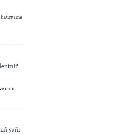
 hatırasına
dentniñ
 ve onıñ
nıñ yañı