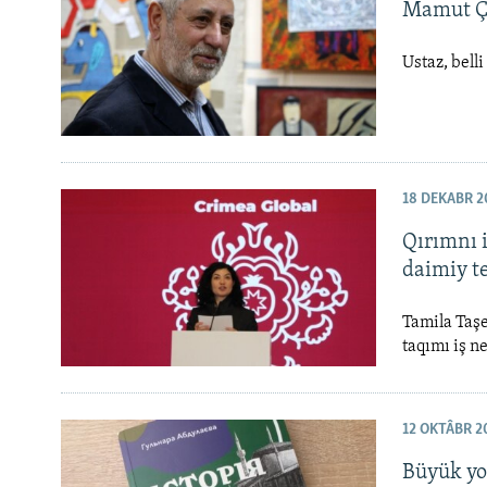
Mamut Çur
Ustaz, bell
18 DEKABR 2
Qırımnı 
daimiy te
Tamila Taşe
taqımı iş n
12 OKTÂBR 2
Büyük yo