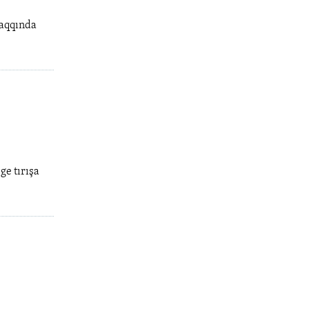
 aqqında
ge tırışa