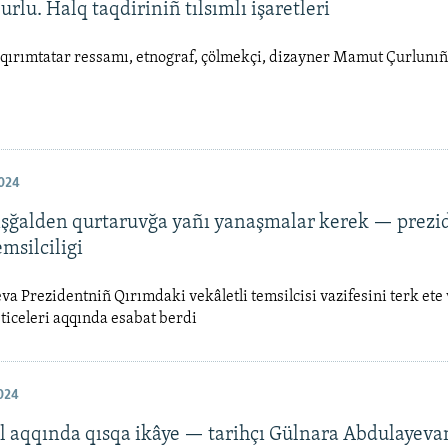
lu. Halq taqdiriniñ tılsımlı işaretleri
i qırımtatar ressamı, etnograf, çölmekçi, dizayner Mamut Çurlunıñ
024
işğalden qurtaruvğa yañı yanaşmalar kerek — prezi
msilciligi
va Prezidentniñ Qırımdaki vekâletli temsilcisi vazifesini terk ete
eticeleri aqqında esabat berdi
024
l aqqında qısqa ikâye — tarihçı Gülnara Abdulayeva