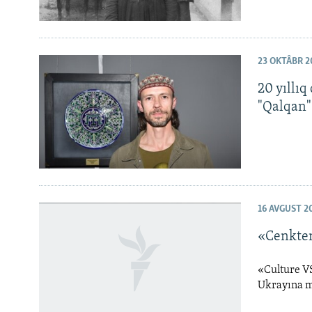
23 OKTÂBR 2
20 yıllıq
"Qalqan" 
16 AVGUST 2
«Cenkten
«Culture V
Ukrayına m