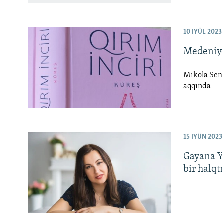
10 IYÜL 2023
Medeniye
Mıkola Sem
aqqında
15 IYÜN 2023
Gayana Y
bir halqt