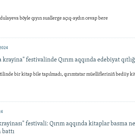
ulayeva böyle qıyın suallerge açıq-aydın cevap bere
2024
 krayina" festivalinde Qırım aqqında edebiyat qıtlığ
tilinde bir kitap bile tapılmadı, qırımtatar müellifleriniñ bediiy ki
24
rayinası" festivali: Qırım aqqında kitaplar basma ne
 battı