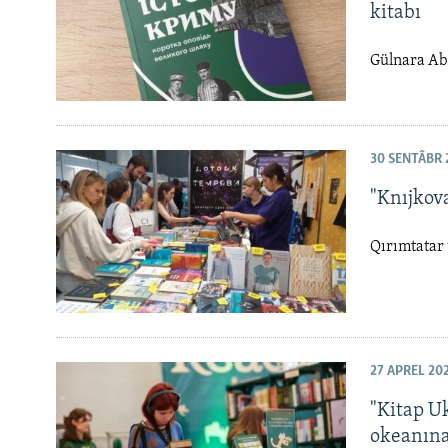
kitabı
Gülnara Abd
30 SENTÂBR 
"Knıjkova
Qırımtatar 
27 APREL 20
"Kitap Uk
okeanına