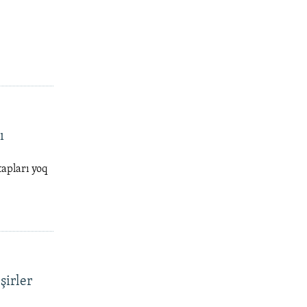
ı
tapları yoq
şirler