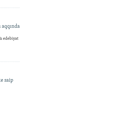
ı aqqında
ı edebiyat
e saip