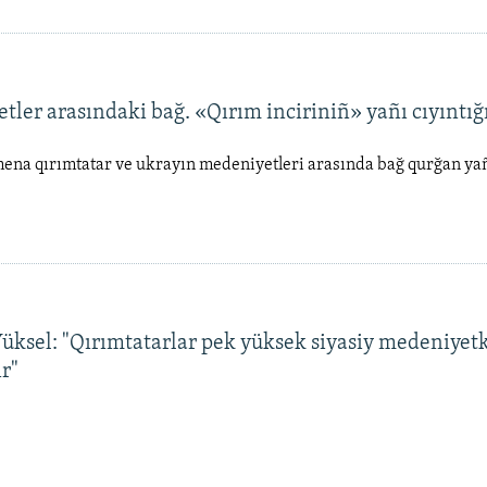
tler arasındaki bağ. «Qırım inciriniñ» yañı cıyıntığ
ena qırımtatar ve ukrayın medeniyetleri arasında bağ qurğan yañ
üksel: "Qırımtatarlar pek yüksek siyasiy medeniyetk
ır"