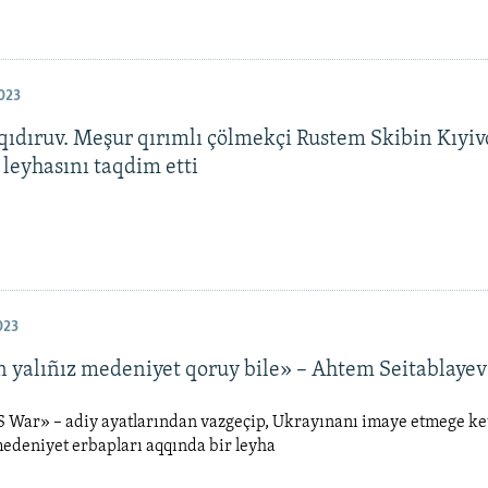
023
 qıdıruv. Meşur qırımlı çölmekçi Rustem Skibin Kıyiv
leyhasını taqdim etti
023
 yalıñız medeniyet qoruy bile» – Ahtem Seitablayev
S War» – adiy ayatlarından vazgeçip, Ukrayınanı imaye etmege k
edeniyet erbapları aqqında bir leyha