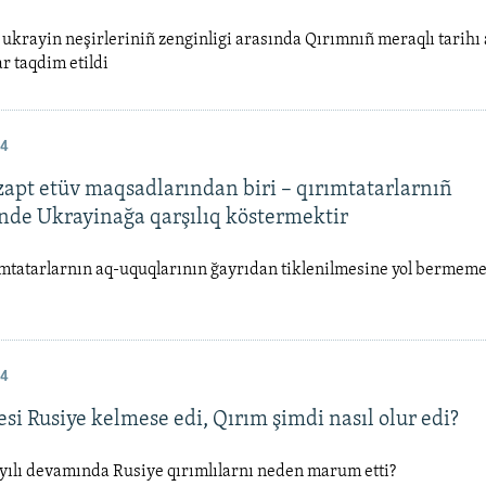
krayin neşirleriniñ zenginligi arasında Qırımnıñ meraqlı tarihı
ar taqdim etildi
24
zapt etüv maqsadlarından biri – qırımtatarlarnıñ
nde Ukrayinağa qarşılıq köstermektir
mtatarlarnın aq-uquqlarının ğayrıdan tiklenilmesine yol bermeme
24
si Rusiye kelmese edi, Qırım şimdi nasıl olur edi?
 yılı devamında Rusiye qırımlılarnı neden marum etti?