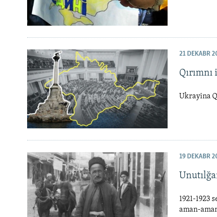
21 DEKABR 2
Qırımnı i
Ukrayina Qı
19 DEKABR 2
Unutılğan
1921-1923 s
aman-aman 