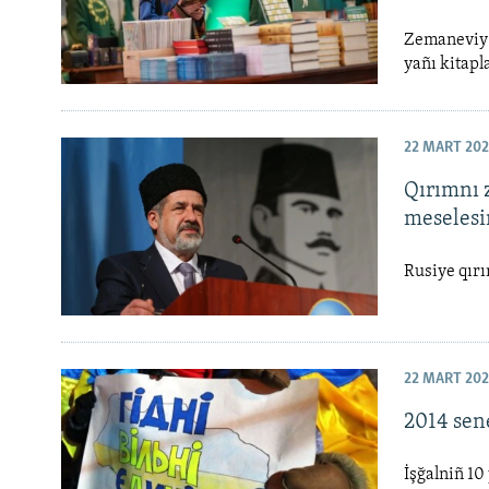
Zemaneviy u
yañı kitapl
22 MART 20
Qırımnı 
meselesi
Rusiye qırı
22 MART 20
2014 sene
İşğalniñ 10