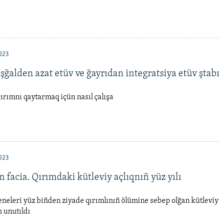
023
şğalden azat etüv ve ğayrıdan integratsiya etüv ştab
rımnı qaytarmaq içün nasıl çalışa
023
 facia. Qırımdaki kütleviy açlıqnıñ yüz yılı
eneleri yüz biñden ziyade qırımlınıñ ölümine sebep olğan kütleviy 
unutıldı