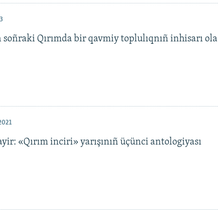
3
 soñraki Qırımda bir qavmiy toplulıqnıñ inhisarı ola
2021
yir: «Qırım inciri» yarışınıñ üçünci antologiyası