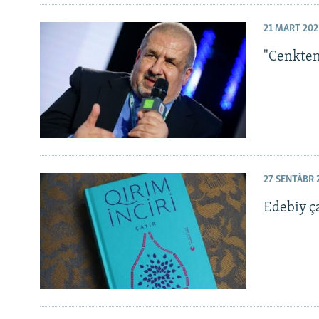
21 MART 202
"Cenkten
27 SENTÂBR 
Edebiy ça