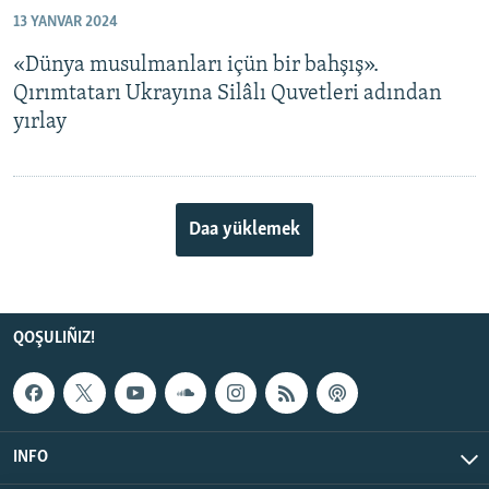
13 YANVAR 2024
«Dünya musulmanları içün bir bahşış».
Qırımtatarı Ukrayına Silâlı Quvetleri adından
yırlay
Daa yüklemek
QOŞULIÑIZ!
INFO