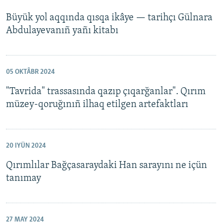
Büyük yol aqqında qısqa ikâye — tarihçı Gülnara
Abdulayevanıñ yañı kitabı
05 OKTÂBR 2024
"Tavrida" trassasında qazıp çıqarğanlar". Qırım
müzey-qoruğınıñ ilhaq etilgen artefaktları
20 IYÜN 2024
Qırımlılar Bağçasaraydaki Han sarayını ne içün
tanımay
27 MAY 2024