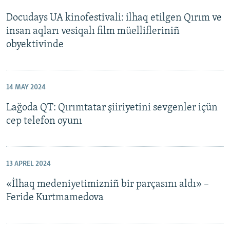
Docudays UA kinofestivali: ilhaq etilgen Qırım ve
insan aqları vesiqalı film müellifleriniñ
obyektivinde
14 MAY 2024
Lağoda QT: Qırımtatar şiiriyetini sevgenler içün
cep telefon oyunı
13 APREL 2024
«İlhaq medeniyetimizniñ bir parçasını aldı» –
Feride Kurtmamedova