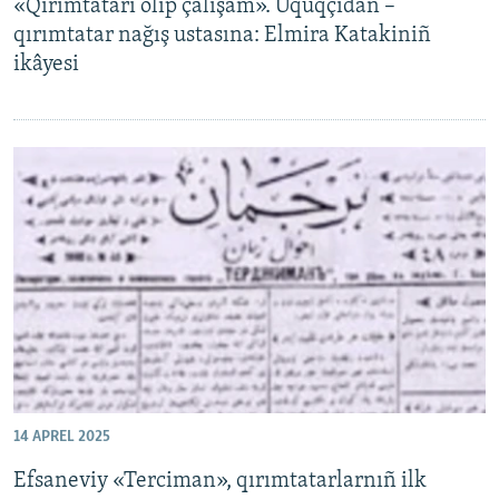
«Qırımtatarı olıp çalışam». Uquqçıdan –
qırımtatar nağış ustasına: Elmira Katakiniñ
ikâyesi
14 APREL 2025
Efsaneviy «Terciman», qırımtatarlarnıñ ilk