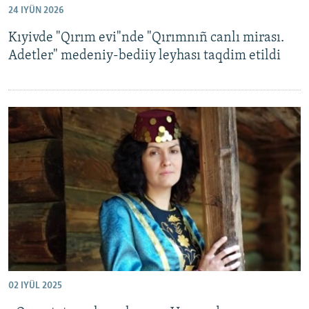
24 IYÜN 2026
Русский
Kıyivde "Qırım evi"nde "Qırımnıñ canlı mirası.
Українською
Adetler" medeniy-bediiy leyhası taqdim etildi
QOŞULIÑIZ!
RFE/RS bütün saytları
02 IYÜL 2025