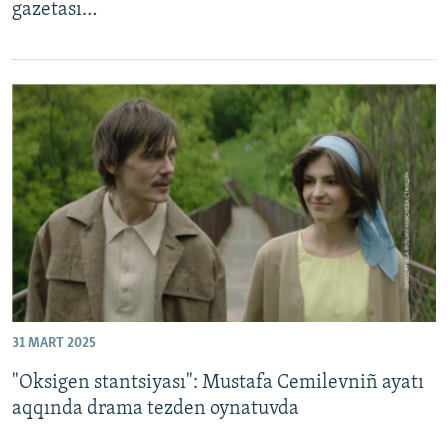
gazetası…
31 MART 2025
"Oksigen stantsiyası": Mustafa Cemilevniñ ayatı
aqqında drama tezden oynatuvda