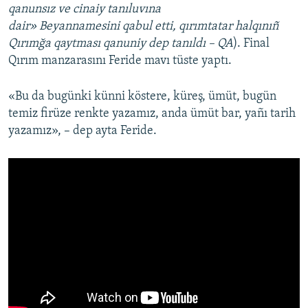
qanunsız ve cinaiy tanıluvına
dair» Beyannamesini qabul etti, qırımtatar halqınıñ
Qırımğa qaytması qanuniy dep tanıldı – QA
). Final
Qırım manzarasını Feride mavı tüste yaptı.
«Bu da bugünki künni köstere, küreş, ümüt, bugün
temiz firüze renkte yazamız, anda ümüt bar, yañı tarih
yazamız», – dep ayta Feride.