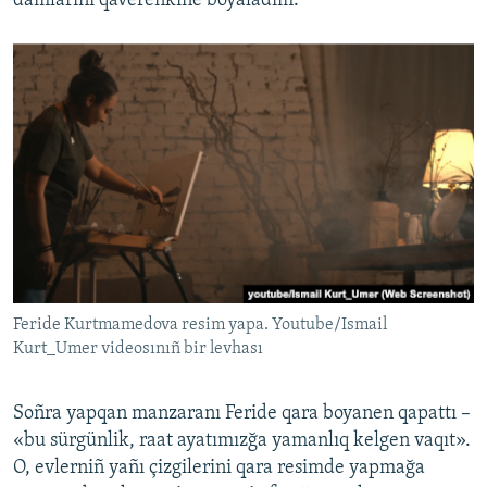
damlarını qaverenkine boyaladım.
Feride Kurtmamedova resim yapa. Youtube/Ismail
Kurt_Umer videosınıñ bir levhası
Soñra yapqan manzaranı Feride qara boyanen qapattı –
«bu sürgünlik, raat ayatımızğa yamanlıq kelgen vaqıt».
O, evlerniñ yañı çizgilerini qara resimde yapmağa