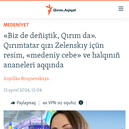
Link
açıqlığı
Esas
MEDENİYET
mündericege
HABERLER
«Biz de deñiştik, Qırım da».
qaytmaq
SİYASET
Baş
Qırımtatar qızı Zelenskıy içün
İQTİSADİYAT
navigatsiyağa
resim, «medeniy cebe» ve halqınıñ
qaytmaq
CEMİYET
ananeleri aqqında
Qıdıruvğa
MEDENİYET
qaytmaq
Anjelika Bruşnevskaya
İNSAN AQLARI
13 aprel 2024, 15:04
VİDEO
SÜRET
Paylaşmaq
VPN-siz oquñız
BLOGLAR
FİKİR