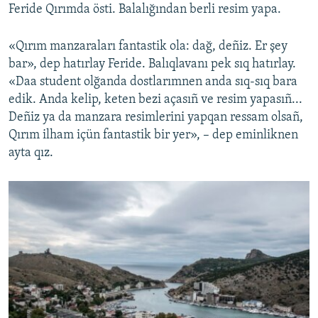
Feride Qırımda östi. Balalığından berli resim yapa.
«Qırım manzaraları fantastik ola: dağ, deñiz. Er şey
bar», dep hatırlay Feride. Balıqlavanı pek sıq hatırlay.
«Daa student olğanda dostlarımnen anda sıq-sıq bara
edik. Anda kelip, keten bezi açasıñ ve resim yapasıñ...
Deñiz ya da manzara resimlerini yapqan ressam olsañ,
Qırım ilham içün fantastik bir yer», – dep eminliknen
ayta qız.