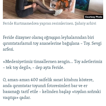
Feride Kurtmamedova yapran resimlerinen. Şahsiy arhivi
Feride dizayner olaraq oğraşqan leyhalarından biri
qırımtatarlarnıñ toy ananelerine bağışlana – Toy. Sevgi
arfesi.
«Medeniyetimiz timsallernen zengin... Toy adetlerimiz
– tek toy degil», – dep ayta Feride.
O, aman-aman 400 saifelik sanat kitabını köstere,
anda qırımtatar toyunıñ fotoresimleri bar ve er
basamağı tarif etile – kelinden başlap «toydan soñraki
vaqıtqa» qadar.