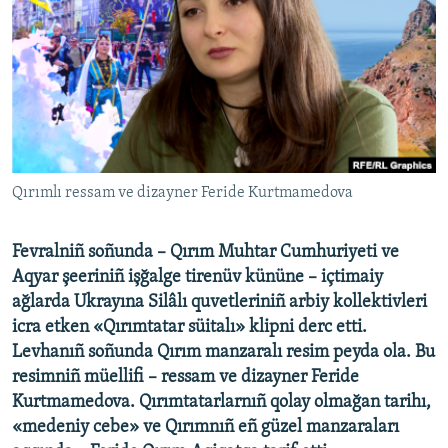
Русский
Українською
QOŞULIÑIZ!
Qırımlı ressam ve dizayner Feride Kurtmamedova
RFE/RS bütün saytları
Fevralniñ soñunda – Qırım Muhtar Cumhuriyeti ve
Aqyar şeeriniñ işğalge tirenüv kününe – içtimaiy
ağlarda Ukrayına Silâlı quvetleriniñ arbiy kollektivleri
icra etken «Qırımtatar süitalı» klipni derc etti.
Levhanıñ soñunda Qırım manzaralı resim peyda ola. Bu
resimniñ müellifi – ressam ve dizayner Feride
Kurtmamedova. Qırımtatarlarnıñ qolay olmağan tarihı,
«medeniy cebe» ve Qırımnıñ eñ güzel manzaraları