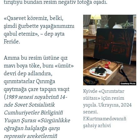
tırıştıyu bundan resim negativ fotoğa oşadı.
«Qasevet köremiz, belki,
şimdi ğurbette yaşağanımıznı
qabul etemiz», – dep ayta
Feride.
Amma bu resim üstüne qız
mavı boya töke, bunı «ümüt»
devri dep adlandıra,
qırımtatarlar Qırımğa
qaytmağa çare tapqan vaqıt
Kyivde «Qırımtatar
(
1989 senesi noyabrinñ 14-
süitası» içün resim
nde Sovet Sotsialistik
yapıla. Ukrayına, 2024
senesi.
Cumhuriyetler Birliginiñ
F.Kurtmamedovanıñ
Yuqarı Şurası «Sürgünlikke
şahsiy arhivi
oğrağan halqlarğa qarşı
repressiv areketlerniñ