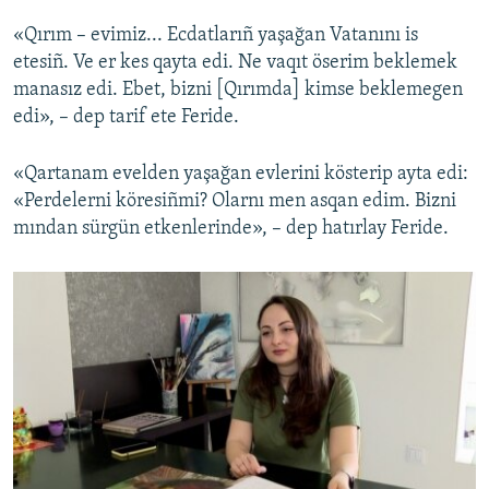
«Qırım – evimiz... Ecdatlarıñ yaşağan Vatanını is
etesiñ. Ve er kes qayta edi. Ne vaqıt öserim beklemek
manasız edi. Ebet, bizni [Qırımda] kimse beklemegen
edi», – dep tarif ete Feride.
«Qartanam evelden yaşağan evlerini kösterip ayta edi:
«Perdelerni köresiñmi? Olarnı men asqan edim. Bizni
mından sürgün etkenlerinde», – dep hatırlay Feride.