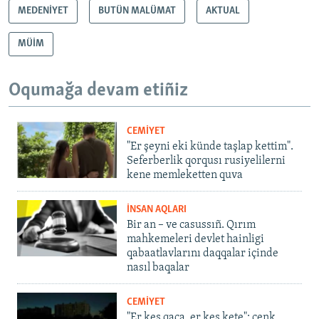
MEDENİYET
BUTÜN MALÜMAT
AKTUAL
MÜİM
Oqumağa devam etiñiz
CEMİYET
"Er şeyni eki künde taşlap kettim".
Seferberlik qorqusı rusiyelilerni
kene memleketten quva
İNSAN AQLARI
Bir an – ve casussıñ. Qırım
mahkemeleri devlet hainligi
qabaatlavlarını daqqalar içinde
nasıl baqalar
CEMİYET
"Er kes qaça, er kes kete": cenk