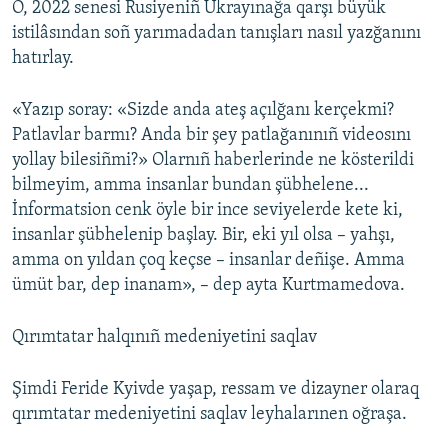
O, 2022 senesi Rusiyeniñ Ukrayınağa qarşı büyük
istilâsından soñ yarımadadan tanışları nasıl yazğanını
hatırlay.
«Yazıp soray: «Sizde anda ateş açılğanı kerçekmi?
Patlavlar barmı? Anda bir şey patlağanınıñ videosını
yollay bilesiñmi?» Olarnıñ haberlerinde ne kösterildi
bilmeyim, amma insanlar bundan şübhelene...
İnformatsion cenk öyle bir ince seviyelerde kete ki,
insanlar şübhelenip başlay. Bir, eki yıl olsa – yahşı,
amma on yıldan çoq keçse – insanlar deñişe. Amma
ümüt bar, dep inanam», – dep ayta Kurtmamedova.
Qırımtatar halqınıñ medeniyetini saqlav
Şimdi Feride Kyivde yaşap, ressam ve dizayner olaraq
qırımtatar medeniyetini saqlav leyhalarınen oğraşa.