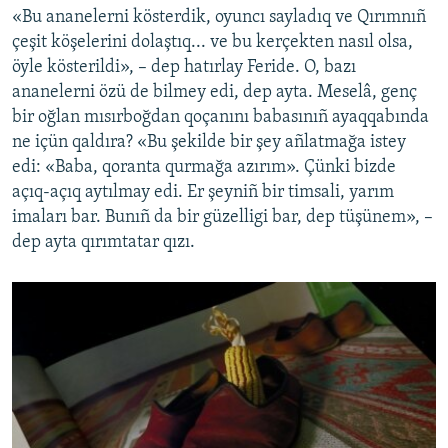
«Bu ananelerni kösterdik, oyuncı sayladıq ve Qırımnıñ
çeşit köşelerini dolaştıq... ve bu kerçekten nasıl olsa,
öyle kösterildi», – dep hatırlay Feride. O, bazı
ananelerni özü de bilmey edi, dep ayta. Meselâ, genç
bir oğlan mısırboğdan qoçanını babasınıñ ayaqqabında
ne içün qaldıra? «Bu şekilde bir şey añlatmağa istey
edi: «Baba, qoranta qurmağa azırım». Çünki bizde
açıq-açıq aytılmay edi. Er şeyniñ bir timsali, yarım
imaları bar. Bunıñ da bir güzelligi bar, dep tüşünem», –
dep ayta qırımtatar qızı.