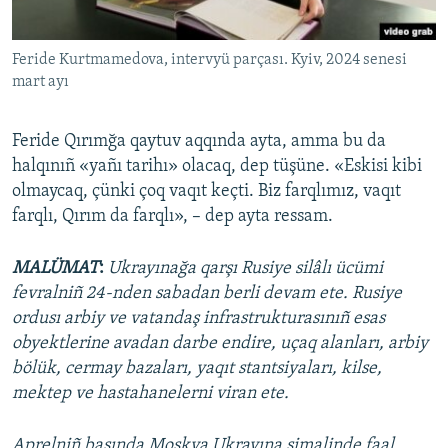
Feride Kurtmamedova, intervyü parçası. Kyiv, 2024 senesi
mart ayı
Feride Qırımğa qaytuv aqqında ayta, amma bu da
halqınıñ «yañı tarihı» olacaq, dep tüşüne. «Eskisi kibi
olmaycaq, çünki çoq vaqıt keçti. Biz farqlımız, vaqıt
farqlı, Qırım da farqlı», – dep ayta ressam.
MALÜMAT
:
Ukrayınağa qarşı Rusiye silâlı ücümi
fevralniñ 24-nden sabadan berli devam ete. Rusiye
ordusı arbiy ve vatandaş infrastrukturasınıñ esas
obyektlerine avadan darbe endire, uçaq alanları, arbiy
bölük, cermay bazaları, yaqıt stantsiyaları, kilse,
mektep ve hastahanelerni viran ete.
Aprelniñ başında Moskva Ukrayına şimalinde faal