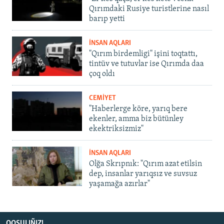
Qırımdaki Rusiye turistlerine nasıl
barıp yetti
İNSAN AQLARI
"Qırım birdemligi" işini toqtattı,
tintüv ve tutuvlar ise Qırımda daa
çoq oldı
CEMİYET
"Haberlerge köre, yarıq bere
ekenler, amma biz bütünley
ekektriksizmiz"
İNSAN AQLARI
Olğa Skrıpnık: "Qırım azat etilsin
dep, insanlar yarıqsız ve suvsuz
yaşamağa azırlar"
QOŞULIÑIZ!