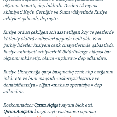
olğanını toqtattı, dep bildirdi. Tezden Ukrayına
akimiyeti Kıyiv, Çerniğiv ve Sumı vilâyetinde Rusiye
arbiyleri qalmadı, dep ayttı.
Rusiye ordusı çekilgen soñ azat etilgen köy ve şeerlerde
kütleviy öldürüv adiseleri aqqında belli oldı. Bazı
ğarbiy liderler Rusiyeni cenk cinayetlerinde qabaatladı.
Rusiye akimiyeti arbiyleriniñ öldürüvlerge alâqası bar
olğanını inkâr etip, olarnı «uyduruv» dep adlandıra.
Rusiye Ukrayınağa qarşı basqıncılıq cenk alıp barğanını
inkâr ete ve bunı maqsadı «askeriysizleştirüv ve
denatsifikatsiya» olğan «mahsus operatsiya» dep
adlandıra.
Roskomnadzor
Qırım.Aqiqat
saytını blok etti.
Qırım.Aqiqatnı
küzgü saytı vastasınen oqumaq