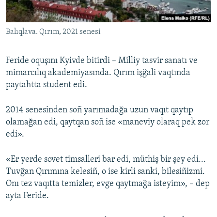
Balıqlava. Qırım, 2021 senesi
Feride oquşını Kyivde bitirdi – Milliy tasvir sanatı ve
mimarcılıq akademiyasında. Qırım işğali vaqtında
paytahtta student edi.
2014 senesinden soñ yarımadağa uzun vaqıt qaytıp
olamağan edi, qaytqan soñ ise «maneviy olaraq pek zor
edi».
«Er yerde sovet timsalleri bar edi, müthiş bir şey edi...
Tuvğan Qırımına kelesiñ, o ise kirli sanki, bilesiñizmi.
Onı tez vaqıtta temizler, evge qaytmağa isteyim», – dep
ayta Feride.