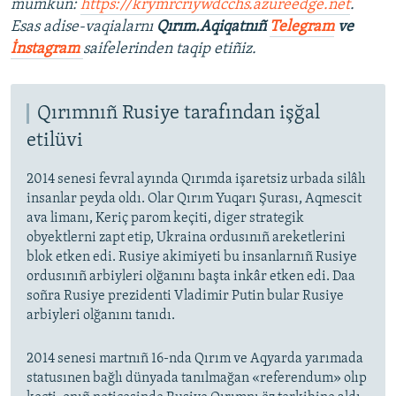
mümkün:
https://krymrcriywdcchs.azureedge.net
.
Esas adise-vaqialarnı
Qırım.Aqiqatnıñ
Telegram
ve
İnstagram
saifelerinden taqip etiñiz.
Qırımnıñ Rusiye tarafından işğal
etilüvi
2014 senesi fevral ayında Qırımda işaretsiz urbada silâlı
insanlar peyda oldı. Olar Qırım Yuqarı Şurası, Aqmescit
ava limanı, Keriç parom keçiti, diger strategik
obyektlerni zapt etip, Ukraina ordusınıñ areketlerini
blok etken edi. Rusiye akimiyeti bu insanlarnıñ Rusiye
ordusınıñ arbiyleri olğanını başta inkâr etken edi. Daa
soñra Rusiye prezidenti Vladimir Putin bular Rusiye
arbiyleri olğanını tanıdı.
2014 senesi martnıñ 16-nda Qırım ve Aqyarda yarımada
statusınen bağlı dünyada tanılmağan «referendum» olıp