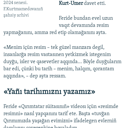
2024 senesi.
Kurt-Umer
davet etti.
F.Kurtmamedovanıñ
şahsiy arhivi
Feride bundan evel uzun
vaqıt devamında resim
yapmağanını, amma red etip olamağanını ayta.
«Menim içün resim – tek güzel manzara degil,
insanlarğa resim vastasınen yetkizmek istegenim
duyğu, isler ve qasevetler aqqında... Böyle duyğularım
bar edi, çünki bu tarih – menim, halqım, qorantam
aqqında», – dep ayta ressam.
«Yañı tarihımıznı yazamız»
Feride «Qırımtatar süitasınıñ» videosı içün «resimde
resimni» nasıl yapqanını tarif ete. Başta «tuvğan
Qırımımızda yaşağan evimizni» ifadelegen evlerniñ