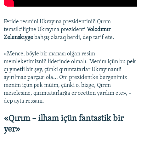
Feride resmini Ukrayına prezidentiniñ Qırım
temsilciligine Ukrayına prezidenti
Volodımır
Zelenskıyge
bahşış olaraq berdi, dep tarif ete.
«Mence, böyle bir manası olğan resim
memleketimizniñ liderinde olmalı. Menim içün bu pek
qı ymetli bir şey, çünki qırımtatarlar Ukrayınanıñ
ayırılmaz parçası ola... Onı prezidentke bergenimiz
menim içün pek müim, çünki o, bizge, Qırım
meselesine, qırımtatarlarğa er ceetten yardım ete», –
dep ayta ressam.
«Qırım – ilham içün fantastik bir
yer»