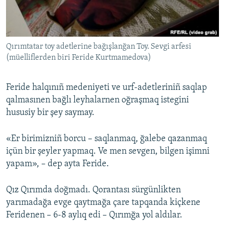
Qırımtatar toy adetlerine bağışlanğan Toy. Sevgi arfesi
(müelliflerden biri Feride Kurtmamedova)
Feride halqınıñ medeniyeti ve urf-adetleriniñ saqlap
qalmasınen bağlı leyhalarnen oğraşmaq istegini
hususiy bir şey saymay.
«Er birimizniñ borcu – saqlanmaq, ğalebe qazanmaq
içün bir şeyler yapmaq. Ve men sevgen, bilgen işimni
yapam», – dep ayta Feride.
Qız Qırımda doğmadı. Qorantası sürgünlikten
yarımadağa evge qaytmağa çare tapqanda kiçkene
Feridenen – 6-8 aylıq edi – Qırımğa yol aldılar.