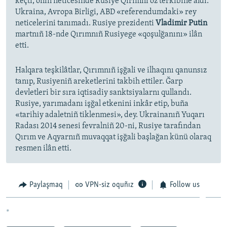
keçti, onıñ neticesinde Rusiye Qırımnı öz terkibine aldı.
Ukraina, Avropa Birligi, ABD «referendumdaki» rey
neticelerini tanımadı. Rusiye prezidenti
Vladimir Putin
martnıñ 18-nde Qırımnıñ Rusiyege «qoşulğanını» ilân
etti.
Halqara teşkilâtlar, Qırımnıñ işğali ve ilhaqını qanunsız
tanıp, Rusiyeniñ areketlerini takbih ettiler. Ğarp
devletleri bir sıra iqtisadiy sanktsiyalarnı qullandı.
Rusiye, yarımadanı işğal etkenini inkâr etip, buña
«tarihiy adaletniñ tiklenmesi», dey. Ukrainanıñ Yuqarı
Radası 2014 senesi fevralniñ 20-ni, Rusiye tarafından
Qırım ve Aqyarnıñ muvaqqat işğali başlağan künü olaraq
resmen ilân etti.
Paylaşmaq
VPN-siz oquñız
Follow us
*