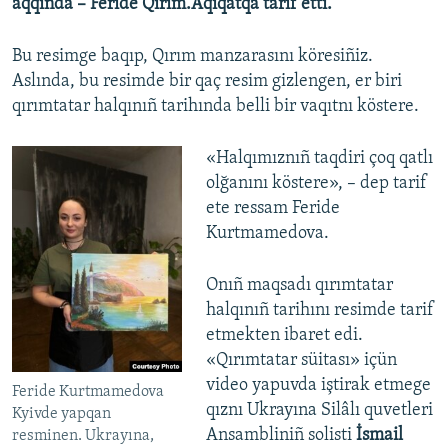
aqqında – Feride Qırım.Aqiqatqa tarif etti.
Bu resimge baqıp, Qırım manzarasını köresiñiz.
Aslında, bu resimde bir qaç resim gizlengen, er biri
qırımtatar halqınıñ tarihında belli bir vaqıtnı köstere.
«Halqımıznıñ taqdiri çoq qatlı
olğanını köstere», – dep tarif
ete ressam Feride
Kurtmamedova.
Onıñ maqsadı qırımtatar
halqınıñ tarihını resimde tarif
etmekten ibaret edi.
«Qırımtatar süitası» içün
video yapuvda iştirak etmege
Feride Kurtmamedova
qıznı Ukrayına Silâlı quvetleri
Kyivde yapqan
Ansambliniñ solisti
İsmail
resminen. Ukrayına,