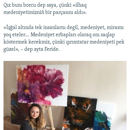
Qız bunı borcu dep saya, çünki «ilhaq
medeniyetimizniñ bir parçasını aldı».
«İşğal altında tek insanlarnı degil, medeniyet, mirasnı
yoq eteler... Medeniyet erbapları olaraq onı saqlap
köstermek kerekmiz, çünki qırımtatar medeniyeti pek
güzel», – dep ayta Feride.