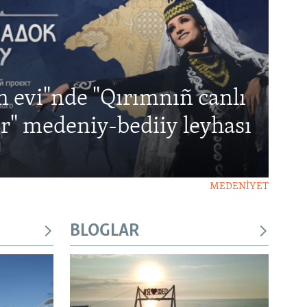
m evi"nde "Qırımnıñ canlı
er" medeniy-bediiy leyhası
MEDENİYET
BLOGLAR