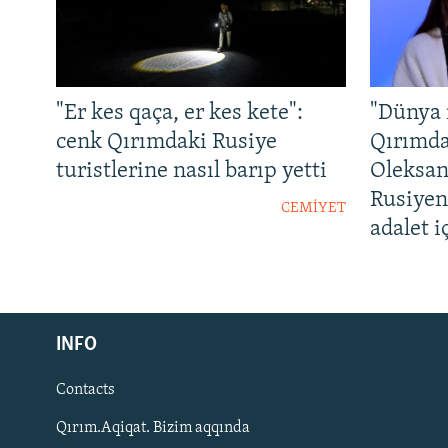
"Er kes qaça, er kes kete":
"Dünya 
cenk Qırımdaki Rusiye
Qırımda
turistlerine nasıl barıp yetti
Oleksan
Rusiyeni
CEMİYET
adalet 
Русский
INFO
Українською
Contacts
QOŞULIÑIZ!
Qırım.Aqiqat. Bizim aqqında