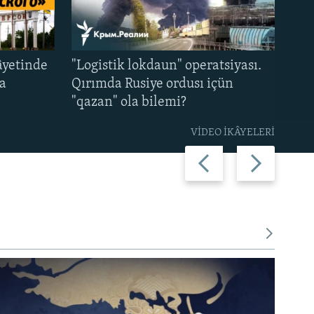
âyetinde
"Logistik lokdaun" operatsiyası.
şa
Qırımda Rusiye ordusı içün
"qazan" ola bilemi?
VİDEO İKÂYELERİ
Previous
Next
slide
slide