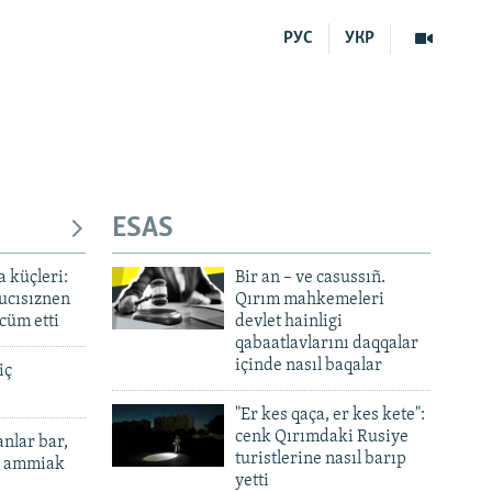
РУС
УКР
ESAS
a küçleri:
Bir an – ve casussıñ.
çucısıznen
Qırım mahkemeleri
cüm etti
devlet hainligi
qabaatlavlarını daqqalar
içinde nasıl baqalar
iç
"Er kes qaça, er kes kete":
cenk Qırımdaki Rusiye
anlar bar,
turistlerine nasıl barıp
ı, ammiak
yetti