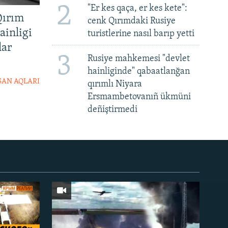
2
"Er kes qaça, er kes kete":
Qırım
cenk Qırımdaki Rusiye
ainligi
turistlerine nasıl barıp yetti
lar
3
Rusiye mahkemesi "devlet
hainliginde" qabaatlanğan
SAN AQLARI
qırımlı Niyara
Ersmambetovanıñ ükmüni
deñiştirmedi