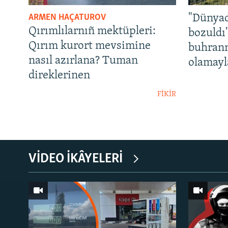
ARMEN HAÇATUROV
"Dünyad
Qırımlılarnıñ mektüpleri:
bozuldı
Qırım kurort mevsimine
buhrann
nasıl azırlana? Tuman
olamayl
direklerinen
FİKİR
VİDEO İKÂYELERİ