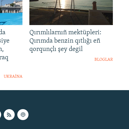
da
Qırımlılarnıñ mektüpleri:
siye
Qırımda benzin qıtlığı eñ
n,
qorqunçlı şey degil
raq
BLOGLAR
UKRAİNA