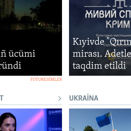
Kıyivde "Qırı
ıñ ücümi
mirası. Adetl
ründi
taqdim etildi
FOTORESİMLER
T
UKRAİNA