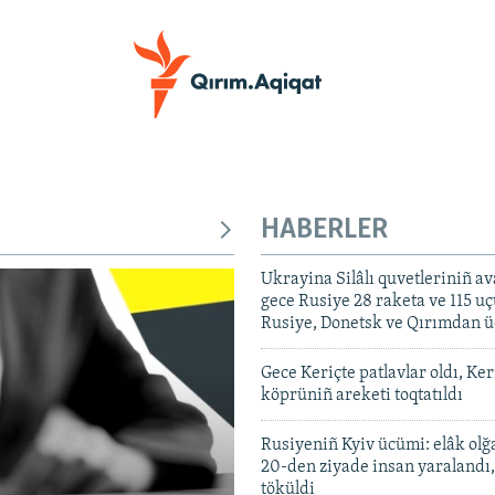
HABERLER
Ukrayina Silâlı quvetleriniñ av
gece Rusiye 28 raketa ve 115 u
Rusiye, Donetsk ve Qırımdan ü
Gece Keriçte patlavlar oldı, Ker
köprüniñ areketi toqtatıldı
Rusiyeniñ Kyiv ücümi: elâk olğ
20-den ziyade insan yaraland
töküldi