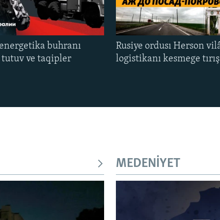
energetika buhranı
Rusiye ordusı Herson vil
tutuv ve taqipler
logistikanı kesmege tırı
MEDENİYET