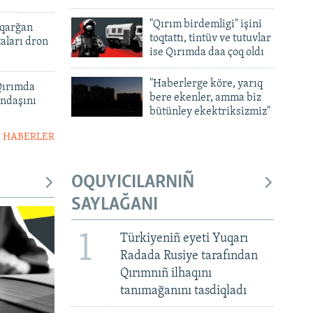
"Qırım birdemligi" işini
ıqarğan
toqtattı, tintüv ve tutuvlar
taları dron
ise Qırımda daa çoq oldı
"Haberlerge köre, yarıq
 Qırımda
bere ekenler, amma biz
andaşını
bütünley ekektriksizmiz"
 HABERLER
OQUYICILARNIÑ
SAYLAĞANI
1
Türkiyeniñ eyeti Yuqarı
Radada Rusiye tarafından
Qırımnıñ ilhaqını
tanımağanını tasdiqladı