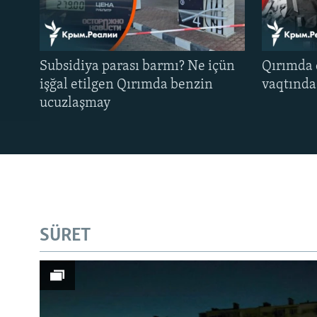
Subsidiya parası barmı? Ne içün
Qırımda 
işğal etilgen Qırımda benzin
vaqtında 
ucuzlaşmay
SÜRET