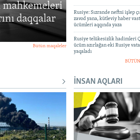
ım mahkemeleri
Rusiye: Sızrande neftni işlep ç
rını daqqalar
zavod yana, kütleviy haber vas
ücümleri aqqında yaza
Rusiye telükesizlik hadimleri
ücüm azırlağan eki Rusiye vat
Bütün maqaleler
yaqaladı
BÜTÜN
İNSAN AQLARI