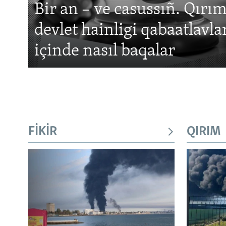
Bir an – ve casussıñ. Qır
devlet hainligi qabaatlavla
içinde nasıl baqalar
FİKİR
QIRIM