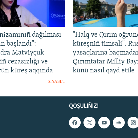
nizamınıñ dağılması
"Halq ve Qırım oğrun
n başlandı":
küreşniñ timsali". Ru
dra Matviyçuk
yasaqlarına baqmada
ñ cezasızlığı ve
Qırımtatar Milliy Bay
içün küreş aqqında
künü nasıl qayd etile
SİYASET
QOŞULIÑIZ!