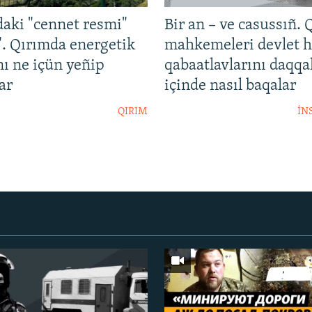
aki "cennet resmi"
Bir an – ve casussıñ. 
". Qırımda energetik
mahkemeleri devlet h
ı ne içün yeñip
qabaatlavlarını daqqa
ar
içinde nasıl baqalar
QIRIM
İN