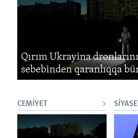
Qırım Ukrayina dronların
sebebinden qaranlıqqa bü
CEMİYET
SİYASE