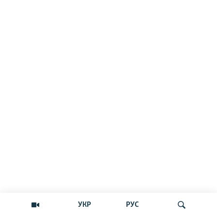
Русский
Українською
QOŞULIÑIZ!
RFE/RS bütün saytları
УКР
РУС