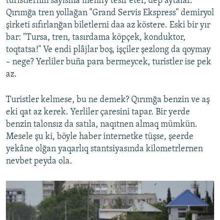
turistlerniñ sayısına menfiy tesir eter, dep aytalar.
Qırımğa tren yollağan "Grand Servis Ekspress" demiryol
şirketi sıfırlanğan biletlerni daa az köstere. Eski bir yır
bar: "Tursa, tren, tasırdama köpçek, konduktor,
toqtatsa!" Ve endi plâjlar boş, işçiler şezlong da qoymay
– nege? Yerliler buña para bermeycek, turistler ise pek
az.
Turistler kelmese, bu ne demek? Qırımğa benzin ve aş
eki qat az kerek. Yerliler çaresini tapar. Bir yerde
benzin talonsız da satıla, naqıtnen almaq mümkün.
Mesele şu ki, böyle haber internetke tüşse, şeerde
yekâne olğan yaqarlıq stantsiyasında kilometrlernen
nevbet peyda ola.