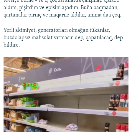
tevsiye berile - ve o, çoqusı allarda çalışmay. Qartop
aldım, pişirdim ve episini aşadım! Buña baqmadan,
qartanalar pirniç ve maqarne aldılar, amma daa çoq.
Yerli akimiyet, generatorları olmağan tükânlar,
buzdolapsız mahsulat satmasın dep, qapatılacaq, dep
bildire.