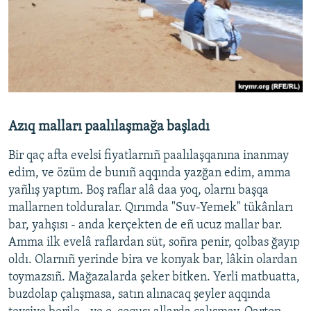
Azıq malları paalılaşmağa başladı
Bir qaç afta evelsi fiyatlarnıñ paalılaşqanına inanmay
edim, ve özüm de bunıñ aqqında yazğan edim, amma
yañlış yaptım. Boş raflar alâ daa yoq, olarnı başqa
mallarnen tolduralar. Qırımda "Suv-Yemek" tükânları
bar, yahşısı - anda kerçekten de eñ ucuz mallar bar.
Amma ilk evelâ raflardan süt, soñra penir, qolbas ğayıp
oldı. Olarnıñ yerinde bira ve konyak bar, lâkin olardan
toymazsıñ. Mağazalarda şeker bitken. Yerli matbuatta,
buzdolap çalışmasa, satın alınacaq şeyler aqqında