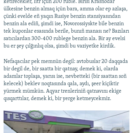
ketirecekler, litr içün 200 ruble. Birisi Krasnodar
ülkesine benzin almaq içün bara, amma olar ep azlaşa,
çünki evelde eñ yaqın Rusiye benzin stansiyasından
benzin ala ediñ, şimdi ise, Novorossiyskte bile benzin
tek kuponlar esasında berile, bunıñ manası ne? Bazıları
satıcılardan 300-400 rublege benzin ala. Bir ay evelsi
bu er şey çılğınlıq olsa, şimdi bu vaziyetke kirdik.
Nefaqacılar pek memnün degil: avtobuslar 20 daqqada
bir degil de, bir saatta bir qatnay, demek ki, olarda
adamlar toplaşa, yarısı ise, nevbetteki (bir saattan soñ
kelecek) beklev noqtasında qala, aydı, şeer kiçiktir
yürmek mümkün. Aqyar trenleriniñ qatnavını ekige
qısqarttılar, demek ki, bir yerge ketmeycekmiz.