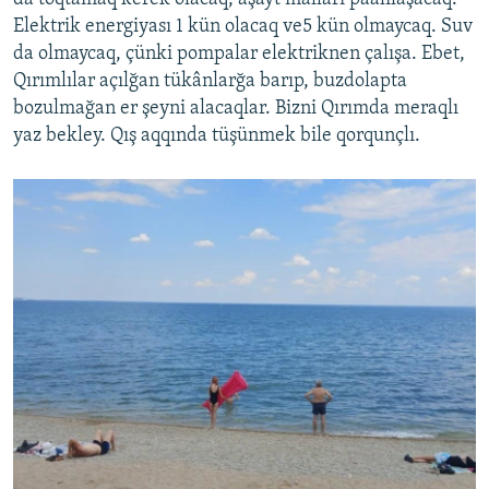
Elektrik energiyası 1 kün olacaq ve5 kün olmaycaq. Suv
da olmaycaq, çünki pompalar elektriknen çalışa. Ebet,
Qırımlılar açılğan tükânlarğa barıp, buzdolapta
bozulmağan er şeyni alacaqlar. Bizni Qırımda meraqlı
yaz bekley. Qış aqqında tüşünmek bile qorqunçlı.