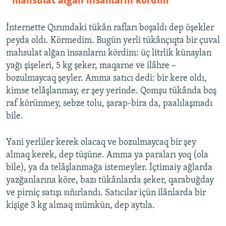
mahsulat alğan insanlarnı kördim
İnternette Qırımdaki tükân rafları boşaldı dep öşekler
peyda oldı. Körmedim. Bugün yerli tükânçıqta bir çuval
mahsulat alğan insanlarnı kördim: üç litrlik künaylan
yağı şişeleri, 5 kg şeker, maqarne ve ilâhre –
bozulmaycaq şeyler. Amma satıcı dedi: bir kere oldı,
kimse telâşlanmay, er şey yerinde. Qomşu tükânda boş
raf körünmey, sebze tolu, şarap-bira da, paalılaşmadı
bile.
Yani yerliler kerek olacaq ve bozulmaycaq bir şey
almaq kerek, dep tüşüne. Amma ya paraları yoq (ola
bile), ya da telâşlanmağa istemeyler. İçtimaiy ağlarda
yazğanlarına köre, bazı tükânlarda şeker, qarabuğday
ve pirniç satışı sıñırlandı. Satıcılar içün ilânlarda bir
kişige 3 kg almaq mümkün, dep aytıla.