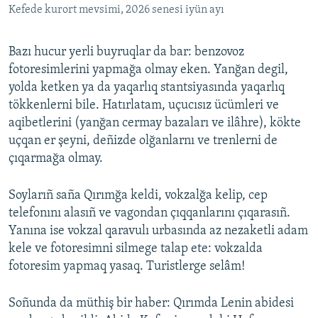
Kefede kurort mevsimi, 2026 senesi iyün ayı
Bazı hucur yerli buyruqlar da bar: benzovoz
fotoresimlerini yapmağa olmay eken. Yanğan degil,
yolda ketken ya da yaqarlıq stantsiyasında yaqarlıq
tökkenlerni bile. Hatırlatam, uçucısız ücümleri ve
aqibetlerini (yanğan cermay bazaları ve ilâhre), kökte
uçqan er şeyni, deñizde olğanlarnı ve trenlerni de
çıqarmağa olmay.
Soylarıñ saña Qırımğa keldi, vokzalğa kelip, cep
telefonını alasıñ ve vagondan çıqqanlarını çıqarasıñ.
Yanına ise vokzal qaravulı urbasında az nezaketli adam
kele ve fotoresimni silmege talap ete: vokzalda
fotoresim yapmaq yasaq. Turistlerge selâm!
Soñunda da müthiş bir haber: Qırımda Lenin abidesi