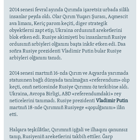
2014 senesi fevral ayında Qırımda işaretsiz urbada silâlı
insanlar peyda oldı. Olar Qırım Yuqarı Şurası, Aqmescit
ava limanı, Keriç parom keçiti, diger strategik
obyektlerni zapt etip, Ukraina ordusınıñ areketlerini
blok etken edi. Rusiye akimiyeti bu insanlarnıñ Rusiye
ordusınıñ arbiyleri olğanını başta inkâr etken edi. Daa
soñra Rusiye prezidenti Vladimir Putin bular Rusiye
arbiyleri olğanını tanıdı.
2014 senesi martnıñ 16-nda Qırım ve Aqyarda yarımada
statusınen bağlı dünyada tanılmağan «referendum» olıp
keçti, onıñ neticesinde Rusiye Qırımnı öz terkibine aldı.
Ukraina, Avropa Birligi, ABD «referendumdaki» rey
neticelerini tanımadı. Rusiye prezidenti
Vladimir Putin
martnıñ 18-nde Qırımnıñ Rusiyege «qoşulğanını» ilân
etti.
Halqara teşkilâtlar, Qırımnıñ işğali ve ilhaqını qanunsız
tanıp, Rusiyeniñ areketlerini takbih ettiler. Ğarp