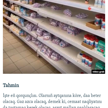
Tahmin
İşte eñ qorqunçlısı. Olarnıñ aytqanına köre, daa beter
olacaq. Gaz azca olacaq, demek ki, cemaat naqliyatını
da toqtamaq kerek olacaq, aşayt malları paalılaşacaq.