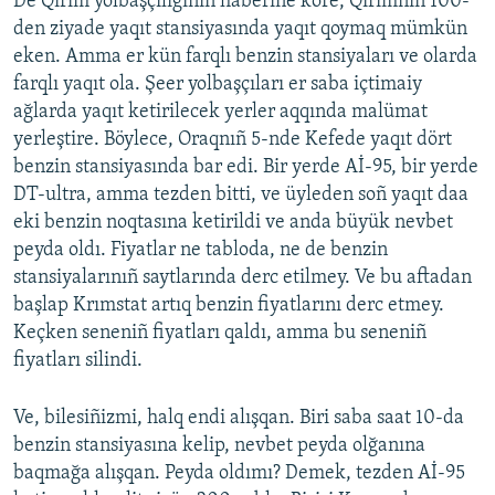
De Qırım yolbaşçılığınıñ haberine köre, Qırımnıñ 100-
den ziyade yaqıt stansiyasında yaqıt qoymaq mümkün
eken. Amma er kün farqlı benzin stansiyaları ve olarda
farqlı yaqıt ola. Şeer yolbaşçıları er saba içtimaiy
ağlarda yaqıt ketirilecek yerler aqqında malümat
yerleştire. Böylece, Oraqnıñ 5-nde Kefede yaqıt dört
benzin stansiyasında bar edi. Bir yerde Aİ-95, bir yerde
DT-ultra, amma tezden bitti, ve üyleden soñ yaqıt daa
eki benzin noqtasına ketirildi ve anda büyük nevbet
peyda oldı. Fiyatlar ne tabloda, ne de benzin
stansiyalarınıñ saytlarında derc etilmey. Ve bu aftadan
başlap Krımstat artıq benzin fiyatlarını derc etmey.
Keçken seneniñ fiyatları qaldı, amma bu seneniñ
fiyatları silindi.
Ve, bilesiñizmi, halq endi alışqan. Biri saba saat 10-da
benzin stansiyasına kelip, nevbet peyda olğanına
baqmağa alışqan. Peyda oldımı? Demek, tezden Aİ-95