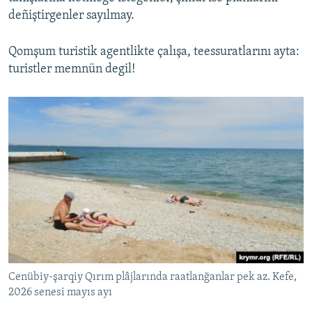
deñiştirgenler sayılmay.
Qomşum turistik agentlikte çalışa, teessuratlarını ayta:
turistler memnün degil!
Cenübiy-şarqiy Qırım plâjlarında raatlanğanlar pek az. Kefe,
2026 senesi mayıs ayı