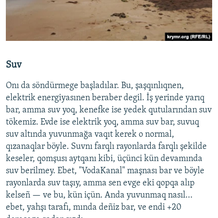
Suv
Onı da söndürmege başladılar. Bu, şaşqınlıqnen,
elektrik energiyasınen beraber degil. İş yerinde yarıq
bar, amma suv yoq, kenefke ise yedek qutularından suv
tökemiz. Evde ise elektrik yoq, amma suv bar, suvuq
suv altında yuvunmağa vaqıt kerek o normal,
qızanaqlar böyle. Suvnı farqlı rayonlarda farqlı şekilde
keseler, qomşusı aytqanı kibi, üçünci kün devamında
suv berilmey. Ebet, "VodaKanal" maşnası bar ve böyle
rayonlarda suv taşıy, amma sen evge eki qopqa alıp
kelseñ — ve bu, kün içün. Anda yuvunmaq nasıl...
ebet, yahşı tarafı, mında deñiz bar, ve endi +20