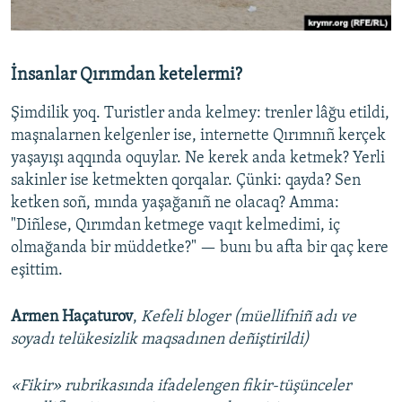
İnsanlar Qırımdan ketelermi?
Şimdilik yoq. Turistler anda kelmey: trenler lâğu etildi,
maşnalarnen kelgenler ise, internette Qırımnıñ kerçek
yaşayışı aqqında oquylar. Ne kerek anda ketmek? Yerli
sakinler ise ketmekten qorqalar. Çünki: qayda? Sen
ketken soñ, mında yaşağanıñ ne olacaq? Amma:
"Diñlese, Qırımdan ketmege vaqıt kelmedimi, iç
olmağanda bir müddetke?" — bunı bu afta bir qaç kere
eşittim.
Armen Haçaturov
,
Kefeli bloger (müellifniñ adı ve
soyadı telükesizlik maqsadınen deñiştirildi)
«Fikir» rubrikasında ifadelengen fikir-tüşünceler