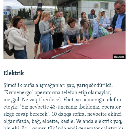
Elektrik
Şimdilik buña alışmağanlar: şap, yarıq söndürildi,
"Krımenergo" operatorına telefon etip olamaylar,
meşğul. Ne vaqıt berilecek Ebet, şu nomerağa telefon
eteyik: "Siz nevbette 43-üncisiñiz tbekleñiz, operator
sizge cevap berecek". 10 daqqa soñra, nevbette ekinci
olğanıñızda, bağ, elbette, kesile. Ve anda elektrik yoq,
bir, eki, üç... qomşu tükânda endi generator çalıştırıldı,