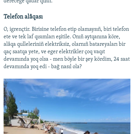
derecege qadar qızdı.
Telefon alâqası
O, igrençtir. Birisine telefon etip olamaysıñ, biri telefon
ete ve tek laf qısımları eşitile. Onıñ aytqanına köre,
alâqa qulleleriniñ elektriksiz, olarnıñ batareyaları bir
qaç saatqa yete, ve eger elektrikler çoq vaqıt
devamında yoq olsa - men böyle bir şey kördim, 24 saat
devamında yoq edi - bağ nasıl ola?