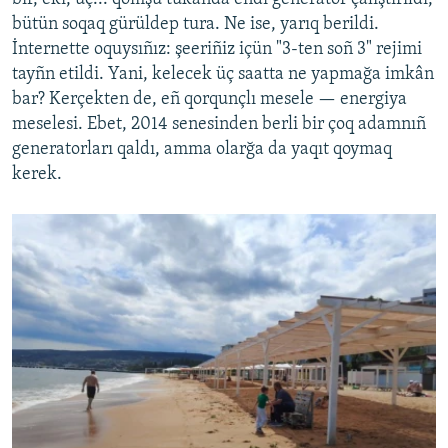
bütün soqaq gürüldep tura. Ne ise, yarıq berildi.
İnternette oquysıñız: şeeriñiz içün "3-ten soñ 3" rejimi
tayñn etildi. Yani, kelecek üç saatta ne yapmağa imkân
bar? Kerçekten de, eñ qorqunçlı mesele — energiya
meselesi. Ebet, 2014 senesinden berli bir çoq adamnıñ
generatorları qaldı, amma olarğa da yaqıt qoymaq
kerek.