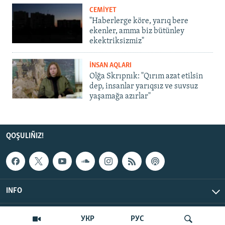
CEMİYET
"Haberlerge köre, yarıq bere
ekenler, amma biz bütünley
ekektriksizmiz"
İNSAN AQLARI
Olğa Skrıpnık: "Qırım azat etilsin
dep, insanlar yarıqsız ve suvsuz
yaşamağa azırlar"
QOŞULIÑIZ!
INFO
© Qırım.Aqiqat, 2026 | All Rights Reserved.
УКР
РУС