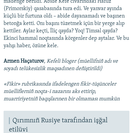
madenge berildi. Abide Kefe civarındaki Hafuz
(Primorskiy) qasabasında tura edi. Ve yanvar ayında
küçlü bir furtuna oldı – abide dayanamadı ve başınen
betonğa ketti. Onı başını tüzetmek içün bir yerge alıp
kettiler. Aylar keçti, İliç qayda? Yoq! Timsal qayda?
Ekinci hammal noqtasında körgenler dep aytalar. Ve bu
yahşı haber, özüne kele.
Armen Haçaturov
,
Kefeli bloger (müellifniñ adı ve
soyadı telükesizlik maqsadınen deñiştirildi)
«Fikir» rubrikasında ifadelengen fikir-tüşünceler
müelliflerniñ noqta-i nazarını aks ettirip,
muarririyetniñ baqışlarınen bir olmaması mumkün
Qırımnıñ Rusiye tarafından işğal
etilüvi