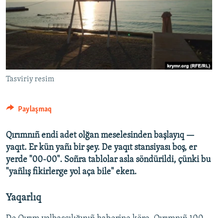
Русский
Українською
QOŞULIÑIZ!
Tasviriy resim
RFE/RS bütün saytları
Paylaşmaq
Qırımnıñ endi adet olğan meselesinden başlayıq —
yaqıt. Er kün yañı bir şey. De yaqıt stansiyası
boş, er
yerde "00-00". Soñra tablolar asla söndürildi, çünki bu
"yañlış fikirlerge yol aça bile" eken.
Yaqarlıq