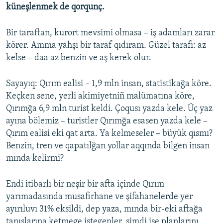
küneşlenmek de qorqunç.
Bir taraftan, kurort mevsimi olmasa – iş adamları zarar
körer. Amma yahşı bir taraf qıdıram. Güzel tarafı: az
kelse – daa az benzin ve aş kerek olur.
Sayayıq: Qırım ealisi – 1,9 mln insan, statistikağa köre.
Keçken sene, yerli akimiyetniñ malümatına köre,
Qırımğa 6,9 mln turist keldi. Çoqusı yazda kele. Üç yaz
ayına bölemiz – turistler Qırımğa esasen yazda kele –
Qırım ealisi eki qat arta. Ya kelmeseler – büyük qısmı?
Benzin, tren ve qapatılğan yollar aqqında bilgen insan
mında kelirmi?
Endi itibarlı bir neşir bir afta içinde Qırım
yarımadasında musafirhane ve şifahanelerde yer
ayırıluvı 31% eksildi, dep yaza, mında bir-eki aftağa
tanışlarına ketmege istegenler, şimdi ise planlarını