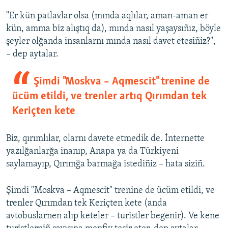
"Er kün patlavlar olsa (mında aqlılar, aman-aman er
kün, amma biz alıştıq da), mında nasıl yaşaysıñız, böyle
şeyler olğanda insanlarnı mında nasıl davet etesiñiz?",
– dep aytalar.
Şimdi "Moskva – Aqmescit" trenine de
ücüm etildi, ve trenler artıq Qırımdan tek
Keriçten kete
Biz, qırımlılar, olarnı davete etmedik de. İnternette
yazılğanlarğa inanıp, Anapa ya da Türkiyeni
saylamayıp, Qırımğa barmağa istediñiz – hata siziñ.
Şimdi "Moskva – Aqmescit" trenine de ücüm etildi, ve
trenler Qırımdan tek Keriçten kete (anda
avtobuslarnen alıp keteler – turistler begenir). Ve kene