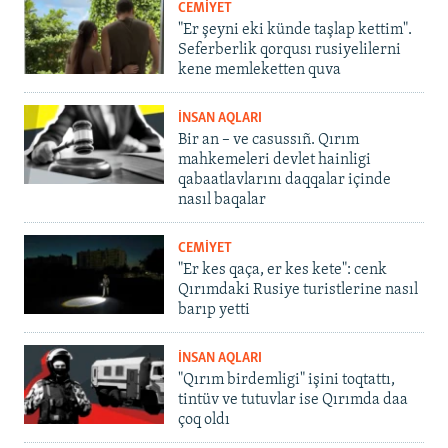
CEMİYET
"Er şeyni eki künde taşlap kettim".
Seferberlik qorqusı rusiyelilerni
kene memleketten quva
İNSAN AQLARI
Bir an – ve casussıñ. Qırım
mahkemeleri devlet hainligi
qabaatlavlarını daqqalar içinde
nasıl baqalar
CEMİYET
"Er kes qaça, er kes kete": cenk
Qırımdaki Rusiye turistlerine nasıl
barıp yetti
İNSAN AQLARI
"Qırım birdemligi" işini toqtattı,
tintüv ve tutuvlar ise Qırımda daa
çoq oldı