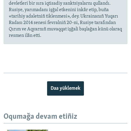
devletleri bir sıra iqtisadiy sanktsiyalarnı qullandı.
Rusiye, yarımadanı işğal etkenini inkâr etip, buña
«tarihiy adaletniñ tiklenmesi», dey. Ukrainanıñ Yuqarı
Radası 2014 senesi fevralniñ 20-ni, Rusiye tarafından
Qırım ve Aqyarnıñ muvaqqat işğali başlağan künü olaraq
resmen ilân etti.
Daa yüklemek
Oqumağa devam etiñiz