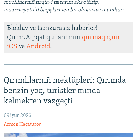
müelliflerniñ noqta-i nazarını aks ettirip,
muarririyetniñ baqışlarınen bir olmaması mumkün
Bloklav ve tsenzurasız haberler!
Qırım.Aqiqat qullanımını
qurmaq içün
iOS
ve
Android
.
Qırımlılarnıñ mektüpleri: Qırımda
benzin yoq, turistler mında
kelmekten vazgeçti
09 iyün 2026
Armen Haçaturov