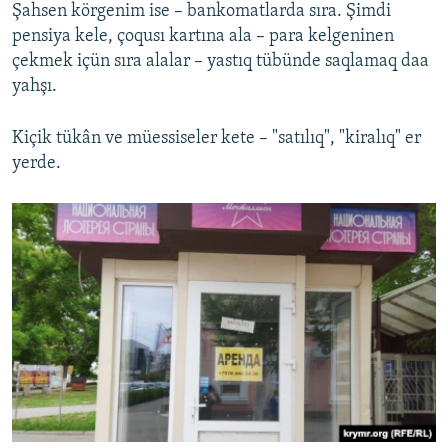
Şahsen körgenim ise – bankomatlarda sıra. Şimdi
pensiya kele, çoqusı kartına ala – para kelgeninen
çekmek içün sıra alalar – yastıq tübünde saqlamaq daa
yahşı.
Kiçik tükân ve müessiseler kete – "satılıq", "kiralıq" er
yerde.