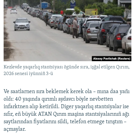
Kezlevde yaqarlıq stantsiyası ögünde sıra, işğal etilgen Qırım,
2026 senesi iyünniñ 3-ü
Ve saatlarnen sıra beklemek kerek ola – mına daa yañı
oldı: 40 yaşında qırımlı aydavcı böyle nevbetten
infarktnen alıp ketirildi. Diger yaqarlıq stantsiyalar ise
sıfır, eñ büyük ATAN Qırım maşina stantsiyalarınıñ ağı
saytlarından fiyatlarını sildi, telefon etmege tırıştım –
açmaylar.