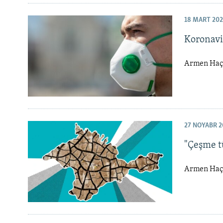
18 MART 20
Koronavi
Armen Haçat
27 NOYABR 2
"Çeşme t
Armen Haça