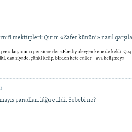
arnıñ mektüpleri: Qırım «Zafer kününi» nasıl qarşıl
 ve sılaq, amma pensionerler «Ebediy alevge» kene de keldi. Çoq d
elki, daa ziyade, çünki kelip, birden kete ediler – ava kelişmey»
23
ayıs paradları lâğu etildi. Sebebi ne?