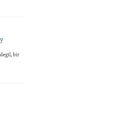
ay
egil, bir