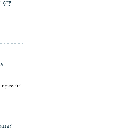
ı şey
da
er çaresini
lana?