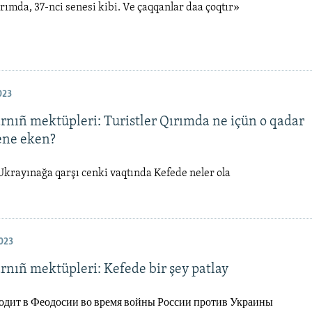
ımda, 37-nci senesi kibi. Ve çaqqanlar daa çoqtır»
023
arnıñ mektüpleri: Turistler Qırımda ne içün o qadar
ene eken?
krayınağa qarşı cenki vaqtında Kefede neler ola
023
rnıñ mektüpleri: Kefede bir şey patlay
одит в Феодосии во время войны России против Украины