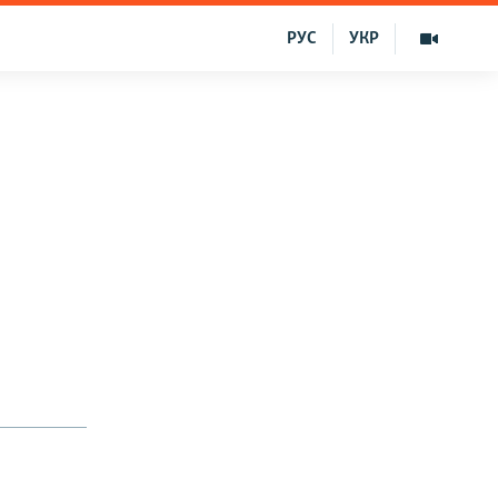
РУС
УКР