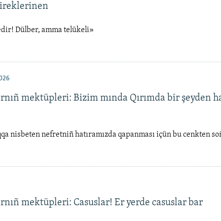
ireklerinen
dir! Dülber, amma telükeli»
026
arnıñ mektüpleri: Bizim mında Qırımda bir şeyden h
qa nisbeten nefretniñ hatıramızda qapanması içün bu cenkten soñ
rnıñ mektüpleri: Casuslar! Er yerde casuslar bar