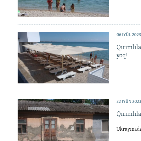
06 IYÜL 2023
Qırımlıla
yoq!
22 IYÜN 202
Qırımlıl
Ukrayınada