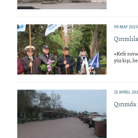
09 MAY 2023
Qırımlıl
«Kefe suvuq
yüz kişi, b
15 APREL 20
Qırımda m