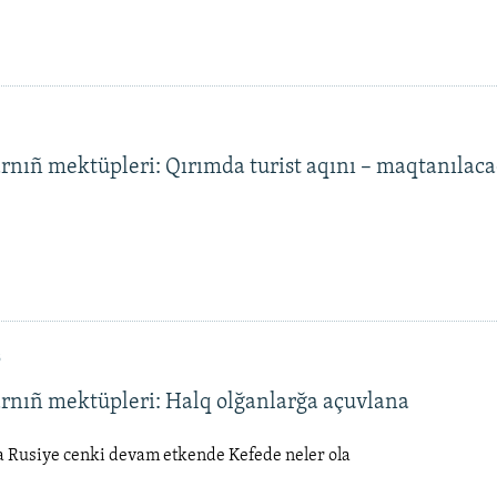
rnıñ mektüpleri: Qırımda turist aqını – maqtanılaca
3
arnıñ mektüpleri: Halq olğanlarğa açuvlana
 Rusiye cenki devam etkende Kefede neler ola