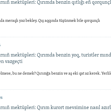
arnıñ mektüpleri: Qırımda benzin qıtlığı eñ qorqunçl
da meraqlı yaz bekley. Qış aqqında tüşünmek bile qorqunçlı
6
arnıñ mektüpleri: Qırımda benzin yoq, turistler mın
n vazgeçti
elmese, bu ne demek? Qırımğa benzin ve aş eki qat az kerek. Yerlil
26
arnıñ mektüpleri: Qırım kurort mevsimine nasıl azır