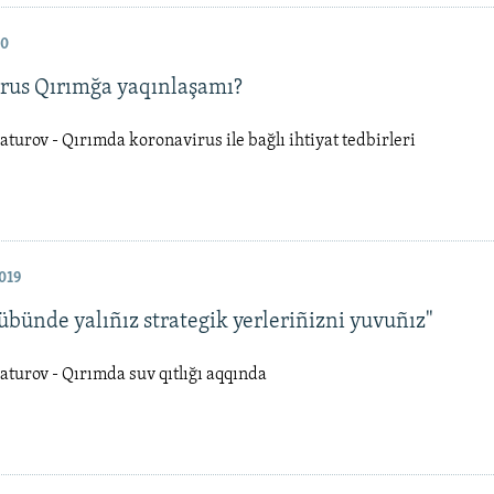
20
rus Qırımğa yaqınlaşamı?
urov - Qırımda koronavirus ile bağlı ihtiyat tedbirleri
019
übünde yalıñız strategik yerleriñizni yuvuñız"
turov - Qırımda suv qıtlığı aqqında