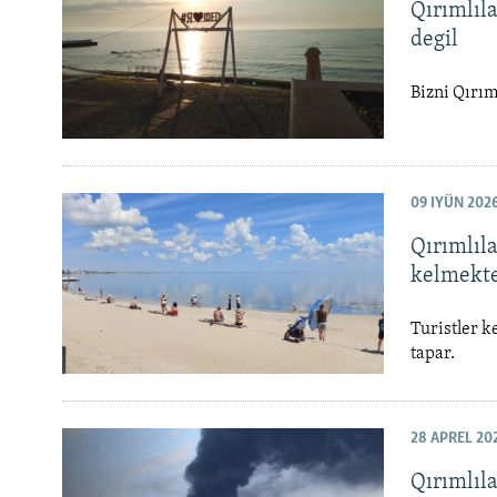
Qırımlıl
degil
Bizni Qırım
09 IYÜN 202
Qırımlıl
kelmekte
Turistler k
tapar.
28 APREL 20
Qırımlıl