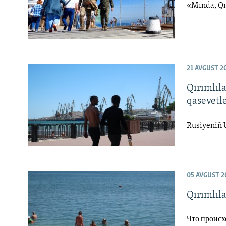
«Mında, Qır
21 AVGUST 2
Qırımlıl
qasevetl
Rusiyeniñ U
05 AVGUST 2
Qırımlıla
Что происх