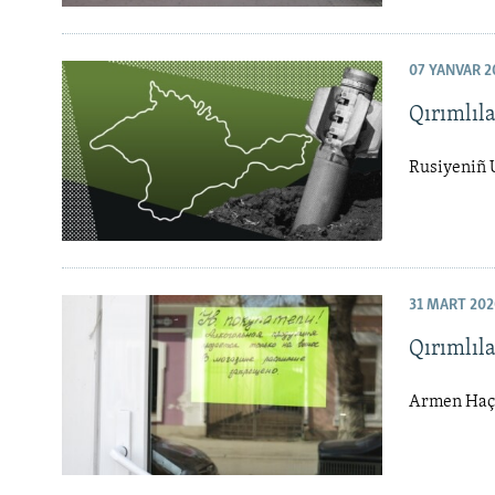
07 YANVAR 2
Qırımlıla
Rusiyeniñ U
31 MART 202
Qırımlıl
Armen Haça