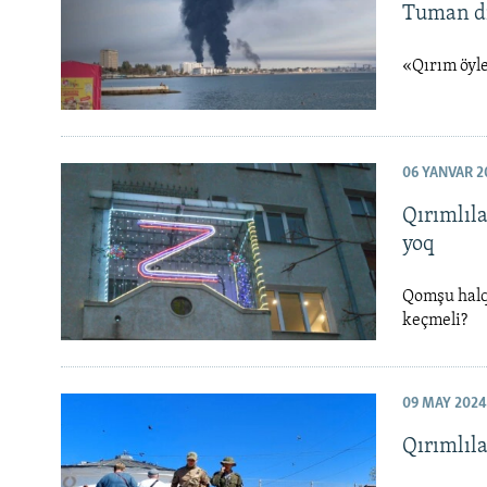
Tuman d
«Qırım öyle
06 YANVAR 2
Qırımlıl
yoq
Qomşu halq
keçmeli?
09 MAY 2024
Qırımlıla