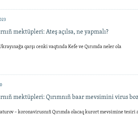
023
rnıñ mektüpleri: Ateş açılsa, ne yapmalı?
krayınağa qarşı cenki vaqtında Kefe ve Qırımda neler ola
0
arnıñ mektüpleri: Qırımnıñ baar mevsimini virus bo
turov – koronavirusnıñ Qırımda olacaq kurort mevsimine tesiri 