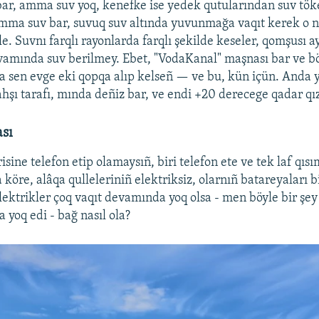
bar, amma suv yoq, kenefke ise yedek qutularından suv tök
amma suv bar, suvuq suv altında yuvunmağa vaqıt kerek o 
e. Suvnı farqlı rayonlarda farqlı şekilde keseler, qomşusı ay
amında suv berilmey. Ebet, "VodaKanal" maşnası bar ve bö
a sen evge eki qopqa alıp kelseñ — ve bu, kün içün. And
yahşı tarafı, mında deñiz bar, ve endi +20 derecege qadar qı
ası
risine telefon etip olamaysıñ, biri telefon ete ve tek laf qısım
köre, alâqa qulleleriniñ elektriksiz, olarnıñ batareyaları b
elektrikler çoq vaqıt devamında yoq olsa - men böyle bir şe
 yoq edi - bağ nasıl ola?