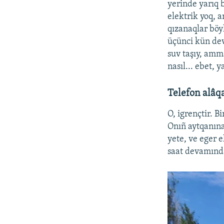
yerinde yarıq 
elektrik yoq, 
qızanaqlar böyl
üçünci kün dev
suv taşıy, amm
nasıl... ebet, 
Telefon alâq
O, igrençtir. Bi
Onıñ aytqanına 
yete, ve eger 
saat devamında