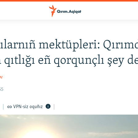
ılarnıñ mektüpleri: Qırım
 qıtlığı eñ qorqunçlı şey de
ov
55
VPN-siz oquñız