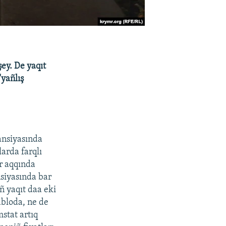
ey. De yaqıt
"yañlış
ansiyasında
arda farqlı
er aqqında
nsiyasında bar
ñ yaqıt daa eki
abloda, ne de
stat artıq