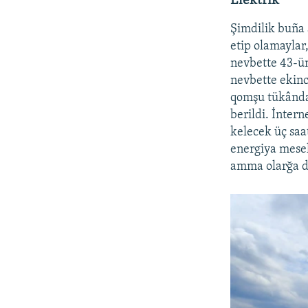
Elektrik
Şimdilik buña 
etip olamaylar
nevbette 43-ün
nevbette ekinci
qomşu tükânda 
berildi. İntern
kelecek üç sa
energiya mesel
amma olarğa d