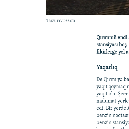
Tasviriy resim
Qırımnıñ endi 
stansiyası
boş,
fikirlerge yol 
Yaqarlıq
De Qırım yolba
yaqıt qoymaq m
yaqıt ola. Şeer
malümat yerleş
edi. Bir yerde
benzin noqtası
benzin stansiy