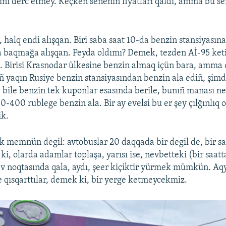
rını derc etmey. Keçken seneniñ fiyatları qaldı, amma bu se
, halq endi alışqan. Biri saba saat 10-da benzin stansiyasın
 baqmağa alışqan. Peyda oldımı? Demek, tezden Aİ-95 ketir
. Birisi Krasnodar ülkesine benzin almaq içün bara, amma o
ñ yaqın Rusiye benzin stansiyasından benzin ala ediñ, şimdi
 bile benzin tek kuponlar esasında berile, bunıñ manası ne?
0-400 rublege benzin ala. Bir ay evelsi bu er şey çılğınlıq 
ik.
k memnün degil: avtobuslar 20 daqqada bir degil de, bir sa
i, olarda adamlar toplaşa, yarısı ise, nevbetteki (bir saat
v noqtasında qala, aydı, şeer kiçiktir yürmek mümkün. Aqy
e qısqarttılar, demek ki, bir yerge ketmeycekmiz.