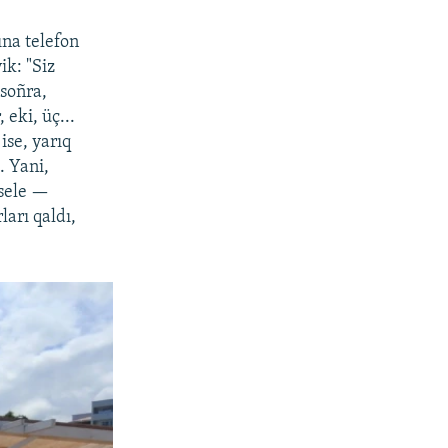
ına telefon
ik: "Siz
 soñra,
 eki, üç...
ise, yarıq
. Yani,
esele —
arı qaldı,