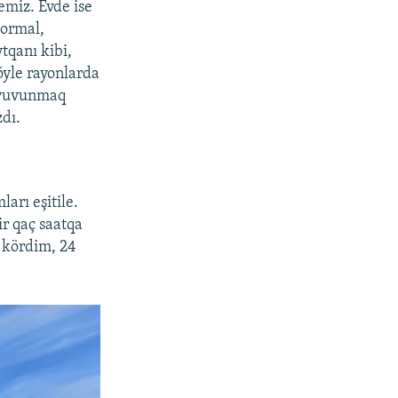
emiz. Evde ise
normal,
tqanı kibi,
yle rayonlarda
a yuvunmaq
zdı.
ları eşitile.
ir qaç saatqa
y kördim, 24