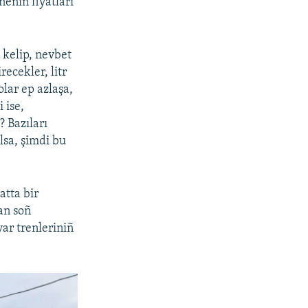
neniñ fiyatları
a kelip, nevbet
ecekler, litr
lar ep azlaşa,
 ise,
 Bazıları
olsa, şimdi bu
atta bir
tan soñ
ar trenleriniñ