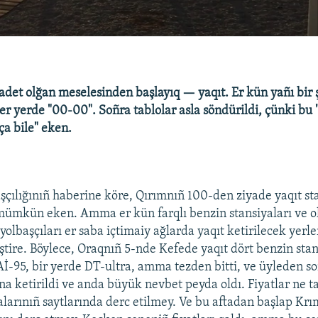
adet olğan meselesinden başlayıq — yaqıt. Er kün yañı bir ş
 er yerde "00-00". Soñra tablolar asla söndürildi, çünki bu 
aça bile" eken.
şçılığınıñ haberine köre, Qırımnıñ 100-den ziyade yaqıt st
ümkün eken. Amma er kün farqlı benzin stansiyaları ve ol
 yolbaşçıları er saba içtimaiy ağlarda yaqıt ketirilecek yerl
tire. Böylece, Oraqnıñ 5-nde Kefede yaqıt dört benzin sta
 Aİ-95, bir yerde DT-ultra, amma tezden bitti, ve üyleden so
na ketirildi ve anda büyük nevbet peyda oldı. Fiyatlar ne t
alarınıñ saytlarında derc etilmey. Ve bu aftadan başlap Krım