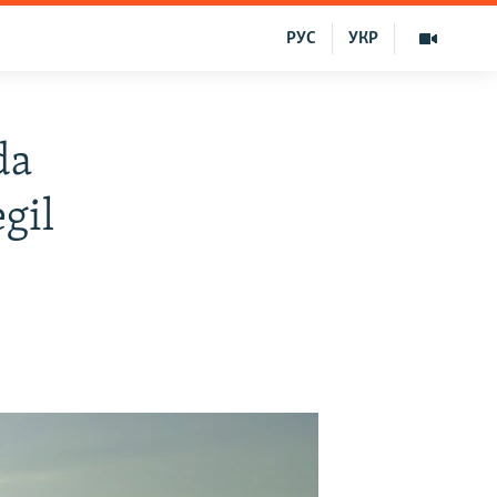
РУС
УКР
da
gil