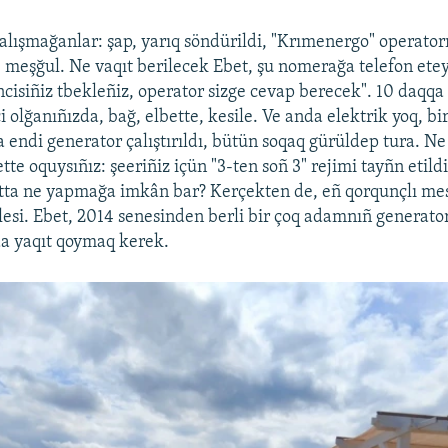
alışmağanlar: şap, yarıq söndürildi, "Krımenergo" operator
, meşğul. Ne vaqıt berilecek Ebet, şu nomerağa telefon etey
cisiñiz tbekleñiz, operator sizge cevap berecek". 10 daqqa
 olğanıñızda, bağ, elbette, kesile. Ve anda elektrik yoq, bir,
endi generator çalıştırıldı, bütün soqaq gürüldep tura. Ne 
ette oquysıñız: şeeriñiz içün "3-ten soñ 3" rejimi tayñn etildi
atta ne yapmağa imkân bar? Kerçekten de, eñ qorqunçlı m
esi. Ebet, 2014 senesinden berli bir çoq adamnıñ generatorl
a yaqıt qoymaq kerek.