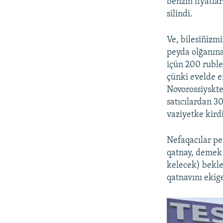
benzin fiyatla
silindi.
Ve, bilesiñizmi
peyda olğanına
içün 200 ruble
çünki evelde e
Novorossiyskte
satıcılardan 30
vaziyetke kird
Nefaqacılar pe
qatnay, demek k
kelecek) bekle
qatnavını ekig