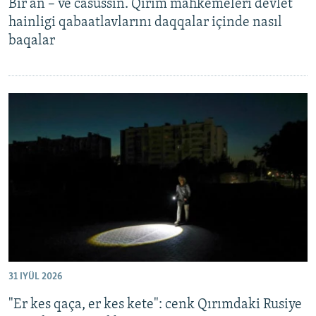
Bir an – ve casussıñ. Qırım mahkemeleri devlet
hainligi qabaatlavlarını daqqalar içinde nasıl
baqalar
31 IYÜL 2026
"Er kes qaça, er kes kete": cenk Qırımdaki Rusiye