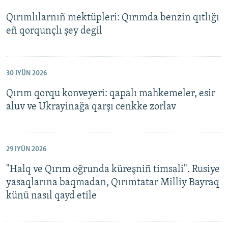
Qırımlılarnıñ mektüpleri: Qırımda benzin qıtlığı
eñ qorqunçlı şey degil
30 IYÜN 2026
Qırım qorqu konveyeri: qapalı mahkemeler, esir
aluv ve Ukrayinağa qarşı cenkke zorlav
29 IYÜN 2026
"Halq ve Qırım oğrunda küreşniñ timsali". Rusiye
yasaqlarına baqmadan, Qırımtatar Milliy Bayraq
künü nasıl qayd etile