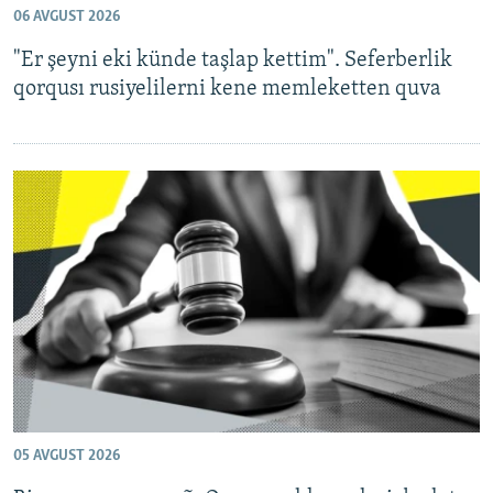
06 AVGUST 2026
Русский
"Er şeyni eki künde taşlap kettim". Seferberlik
Українською
qorqusı rusiyelilerni kene memleketten quva
QOŞULIÑIZ!
RFE/RS bütün saytları
05 AVGUST 2026