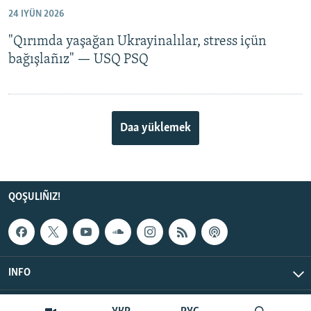
24 IYÜN 2026
"Qırımda yaşağan Ukrayinalılar, stress içün
bağışlañız" — USQ PSQ
Daa yüklemek
QOŞULIÑIZ!
INFO
© Qırım.Aqiqat, 2026 | All Rights Reserved.