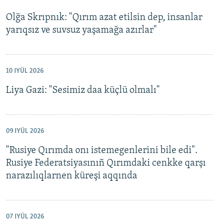
Olğa Skrıpnık: "Qırım azat etilsin dep, insanlar
yarıqsız ve suvsuz yaşamağa azırlar"
10 IYÜL 2026
Liya Gazi: "Sesimiz daa küçlü olmalı"
09 IYÜL 2026
"Rusiye Qırımda onı istemegenlerini bile edi".
Rusiye Federatsiyasınıñ Qırımdaki cenkke qarşı
narazılıqlarnen küreşi aqqında
07 IYÜL 2026