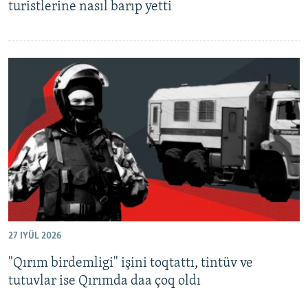
turistlerine nasıl barıp yetti
27 IYÜL 2026
"Qırım birdemligi" işini toqtattı, tintüv ve
tutuvlar ise Qırımda daa çoq oldı