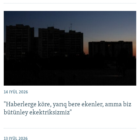
14 IYÜL 2026
"Haberlerge köre, yarıq bere ekenler, amma biz
bütünley ekektriksizmiz"
13 IYÜL 2026