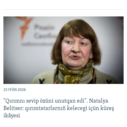
23 IYÜN 2026
"Qırımnı sevip özüni unutqan edi". Natalya
Belitser: qırımtatarlarnıñ kelecegi içün küreş
ikâyesi