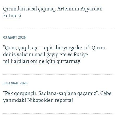
Qırımdan nasıl çıqmaq: Artemniñ Aqyardan
ketmesi
03 MART 2026
"Qum, çaqıl taş — episi bir yerge ketti": Qırım
deñiz yalısını nasıl ğayıp ete ve Rusiye
milliardları onı ne içün qurtarmay
19 FEVRAL 2026
"Pek qorqunçlı. Saqlana-saqlana qaçamız". Cebe
yanındaki Nikopolden reportaj