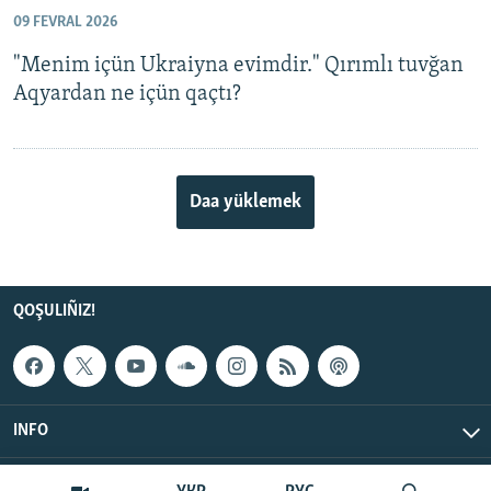
09 FEVRAL 2026
"Menim içün Ukraiyna evimdir." Qırımlı tuvğan
Aqyardan ne içün qaçtı?
Daa yüklemek
QOŞULIÑIZ!
INFO
© Qırım.Aqiqat, 2026 | All Rights Reserved.