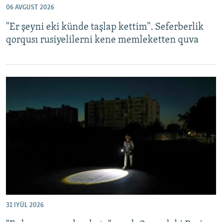
06 AVGUST 2026
Русский
"Er şeyni eki künde taşlap kettim". Seferberlik
Українською
qorqusı rusiyelilerni kene memleketten quva
QOŞULIÑIZ!
RFE/RS bütün saytları
31 IYÜL 2026