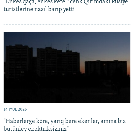
"Er kes qaça, er kes kete": cenk Qırımdaki Rusiye
turistlerine nasıl barıp yetti
14 IYÜL 2026
"Haberlerge köre, yarıq bere ekenler, amma biz
bütünley ekektriksizmiz"