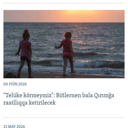
04 IYÜN 2026
"Telüke körmeymiz": Biñlernen bala Qırımğa
raatllıqqa ketirilecek
21 MAY 2026