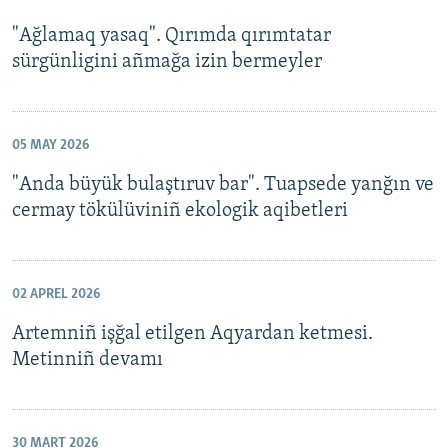
"Ağlamaq yasaq". Qırımda qırımtatar
sürgünligini añmağa izin bermeyler
05 MAY 2026
"Anda büyük bulaştıruv bar". Tuapsede yanğın ve
cermay tökülüviniñ ekologik aqibetleri
02 APREL 2026
Artemniñ işğal etilgen Aqyardan ketmesi.
Metinniñ devamı
30 MART 2026