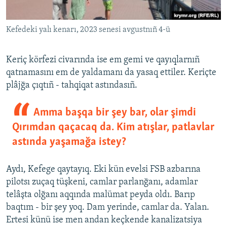
Kefedeki yalı kenarı, 2023 senesi avgustnıñ 4-ü
Keriç körfezi civarında ise em gemi ve qayıqlarnıñ
qatnamasını em de yaldamanı da yasaq ettiler. Keriçte
plâjğa çıqtıñ - tahqiqat astındasıñ.
Amma başqa bir şey bar, olar şimdi
Qırımdan qaçacaq da. Kim atışlar, patlavlar
astında yaşamağa istey?
Aydı, Kefege qaytayıq. Eki kün evelsi FSB azbarına
pilotsı zuçaq tüşkeni, camlar parlanğanı, adamlar
telâşta olğanı aqqında malümat peyda oldı. Barıp
baqtım - bir şey yoq. Dam yerinde, camlar da. Yalan.
Ertesi künü ise men andan keçkende kanalizatsiya