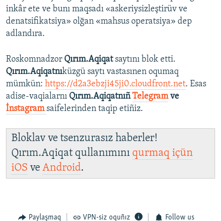
inkâr ete ve bunı maqsadı «askeriysizleştirüv ve
denatsifikatsiya» olğan «mahsus operatsiya» dep
adlandıra.
Roskomnadzor
Qırım.Aqiqat
saytını blok etti.
Qırım.Aqiqatnı
küzgü saytı vastasınen oqumaq
mümkün:
https://d2a3ebzji45ji0.cloudfront.net
. Esas
adise-vaqialarnı
Qırım.Aqiqatnıñ
Telegram
ve
İnstagram
saifelerinden taqip etiñiz.
Bloklav ve tsenzurasız haberler!
Qırım.Aqiqat qullanımını
qurmaq içün
iOS
ve
Android
.
Paylaşmaq
VPN-siz oquñız
Follow us