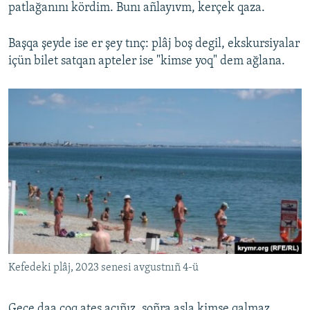
patlağanını kördim. Bunı añlayıvm, kerçek qaza.
Başqa şeyde ise er şey tınç: plâj boş degil, ekskursiyalar
içün bilet satqan apteler ise "kimse yoq" dem ağlana.
Kefedeki plâj, 2023 senesi avgustnıñ 4-ü
Gece daa çoq ateş açıñız, soñra asla kimse qalmaz.