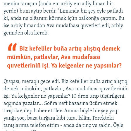
menim tanışım (anda em arbiy em adiy liman bir
yerde) bunı aytıp berdi: "Limanda bir şey öyle patladı
ki, anda ne olğanını körmek içün balkonğa çaptım. Bu
ise arbiy limandan Ava mudafaası quvetleri edi, arbiy
gemiden olsa kerek.
Biz kefeliler buña artıq alıştıq demek
mümkün, patlavlar, Ava mudafaası
quvetleriniñ işi. Ya kelgenler ne yapsınlar?
Qısqası, meraqlı gece edi. Biz kefeliler buña artıq alıştıq
demek mümkün, patlavlar, Ava mudafaası quvetleriniñ
işi. Ya kelgenler ne yapsınlar? 10 dron urıp tüşürilgeni
aqqında yazalar... Soñra neft bazasına ücüm etmek
tırıştılar, dep haber ettiler. Amma böyle bir şey yoq:
yanğı yoq, baza turğanı kibi tura. İslâm Terekteki
tanışlarıma telefon ettim - anda da tınç ve sakin. Öyle