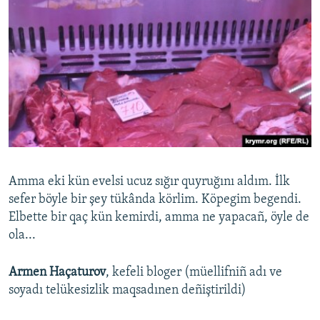
Amma eki kün evelsi ucuz sığır quyruğını aldım. İlk
sefer böyle bir şey tükânda körlim. Köpegim begendi.
Elbette bir qaç kün kemirdi, amma ne yapacañ, öyle de
ola...
Armen Haçaturov
, kefeli bloger (müellifniñ adı ve
soyadı telükesizlik maqsadınen deñiştirildi)