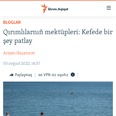
Link
açıqlığı
Esas
BLOGLAR
mündericege
HABERLER
Qırımlılarnıñ mektüpleri: Kefede bir
qaytmaq
SİYASET
Baş
şey patlay
İQTİSADİYAT
navigatsiyağa
qaytmaq
Armen Haçaturov
CEMİYET
Qıdıruvğa
05 avgust 2023, 14:57
MEDENİYET
qaytmaq
İNSAN AQLARI
Paylaşmaq
VPN-siz oquñız
VİDEO
SÜRET
BLOGLAR
FİKİR