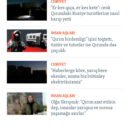
CEMİYET
"Er kes qaça, er kes kete": cenk
Qırımdaki Rusiye turistlerine nasıl
barıp yetti
İNSAN AQLARI
"Qırım birdemligi" işini toqtattı,
tintüv ve tutuvlar ise Qırımda daa
çoq oldı
CEMİYET
"Haberlerge köre, yarıq bere
ekenler, amma biz bütünley
ekektriksizmiz"
İNSAN AQLARI
Olğa Skrıpnık: "Qırım azat etilsin
dep, insanlar yarıqsız ve suvsuz
yaşamağa azırlar"