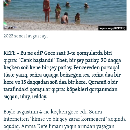
Русский
Українською
QOŞULIÑIZ!
2023 senesi avgust ayı
KEFE – Bu ne edi? Gece saat 3-te qomşularda biri
qıçıra: "Cenk başlandı!" Ebet, bir şey patlay. 20 daqqa
RFE/RS bütün saytları
keçken soñ kene bir şey patlay. Pencereden portaqal
tüste yarıq, soñra uçaqqa beñzegen ses, soñra daa bir
kere ve 15 daqqadan soñ daa bir kere. Qoranıñ o bir
tarafındaki qomşular qıçıra: köpekleri qorqanından
sıçqan, uluy, ırılday.
Böyle avgustnıñ 4-ne keçken gece edi. Soñra
internetten "kimse ve bir şey zarar körmegeni" aqqında
oqudıq. Amma Kefe limanı yaqınlarından yaşağan