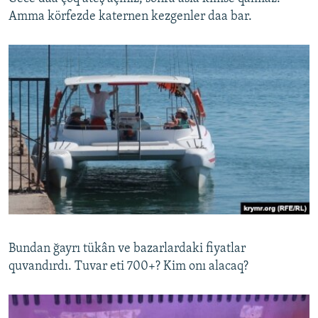
Amma körfezde katernen kezgenler daa bar.
Bundan ğayrı tükân ve bazarlardaki fiyatlar
quvandırdı. Tuvar eti 700+? Kim onı alacaq?