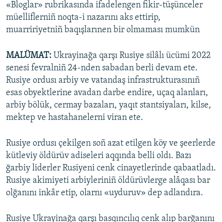
«Bloglar» rubrikasında ifadelengen fikir-tüşünceler
müelliflerniñ noqta-i nazarını aks ettirip,
muarririyetniñ baqışlarınen bir olmaması mumkün
MALÜMAT:
Ukrayinağa qarşı Rusiye silâlı ücümi 2022
senesi fevralniñ 24-nden sabadan berli devam ete.
Rusiye ordusı arbiy ve vatandaş infrastrukturasınıñ
esas obyektlerine avadan darbe endire, uçaq alanları,
arbiy bölük, cermay bazaları, yaqıt stantsiyaları, kilse,
mektep ve hastahanelerni viran ete.
Rusiye ordusı çekilgen soñ azat etilgen köy ve şeerlerde
kütleviy öldürüv adiseleri aqqında belli oldı. Bazı
ğarbiy liderler Rusiyeni cenk cinayetlerinde qabaatladı.
Rusiye akimiyeti arbiyleriniñ öldürüvlerge alâqası bar
olğanını inkâr etip, olarnı «uyduruv» dep adlandıra.
Rusiye Ukrayinağa qarşı basqıncılıq cenk alıp barğanını