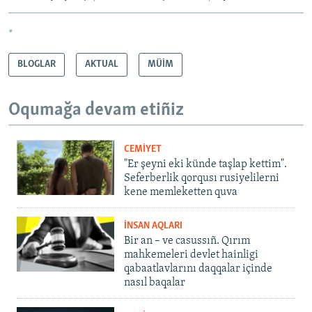
*
BLOGLAR
AKTUAL
MÜİM
Oqumağa devam etiñiz
CEMİYET
"Er şeyni eki künde taşlap kettim".
Seferberlik qorqusı rusiyelilerni
kene memleketten quva
İNSAN AQLARI
Bir an – ve casussıñ. Qırım
mahkemeleri devlet hainligi
qabaatlavlarını daqqalar içinde
nasıl baqalar