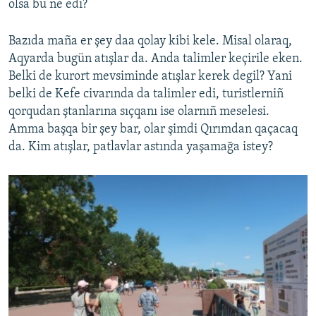
olsa bu ne edi?
Bazıda maña er şey daa qolay kibi kele. Misal olaraq,
Aqyarda bugün atışlar da. Anda talimler keçirile eken.
Belki de kurort mevsiminde atışlar kerek degil? Yani
belki de Kefe civarında da talimler edi, turistlerniñ
qorqudan ştanlarına sıçqanı ise olarnıñ meselesi.
Amma başqa bir şey bar, olar şimdi Qırımdan qaçacaq
da. Kim atışlar, patlavlar astında yaşamağa istey?