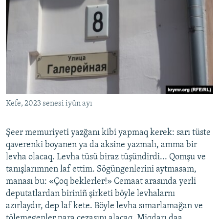
Kefe, 2023 senesi iyün ayı
Şeer memuriyeti yazğanı kibi yapmaq kerek: sarı tüste
qaverenki boyanen ya da aksine yazmalı, amma bir
levha olacaq. Levha tüsü biraz tüşündirdi... Qomşu ve
tanışlarımnen laf ettim. Sögüngenlerini aytmasam,
manası bu: «Çoq beklerler!» Cemaat arasında yerli
deputatlardan biriniñ şirketi böyle levhalarnı
azırlaydır, dep laf kete. Böyle levha sımarlamağan ve
tölemegenler para cezasını alacaq. Miqdarı daa