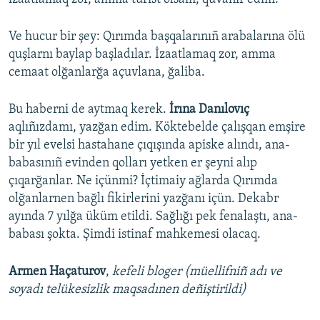
Ve hucur bir şey: Qırımda başqalarınıñ arabalarına ölü
quşlarnı baylap başladılar. İzaatlamaq zor, amma
cemaat olğanlarğa açuvlana, ğaliba.
Bu haberni de aytmaq kerek.
İrına Danılovıç
aqlıñızdamı, yazğan edim. Köktebelde çalışqan emşire
bir yıl evelsi hastahane çıqışında apiske alındı, ana-
babasınıñ evinden qolları yetken er şeyni alıp
çıqarğanlar. Ne içünmi? İçtimaiy ağlarda Qırımda
olğanlarnen bağlı fikirlerini yazğanı içün. Dekabr
ayında 7 yılğa üküm etildi. Sağlığı pek fenalaştı, ana-
babası şokta. Şimdi istinaf mahkemesi olacaq.
Armen Haçaturov
,
kefeli bloger (müellifniñ adı ve
soyadı telükesizlik maqsadınen deñiştirildi)