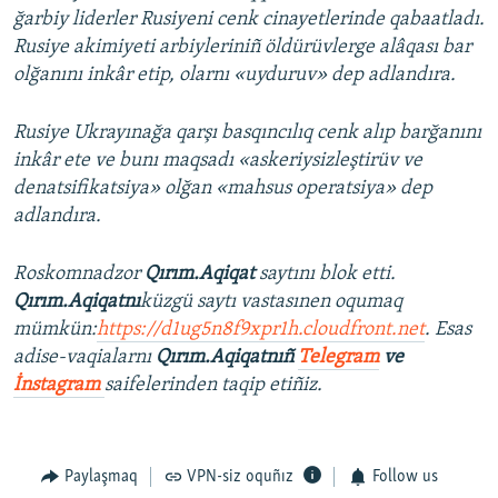
ğarbiy liderler Rusiyeni cenk cinayetlerinde qabaatladı.
Rusiye akimiyeti arbiyleriniñ öldürüvlerge alâqası bar
olğanını inkâr etip, olarnı «uyduruv» dep adlandıra.
Rusiye Ukrayınağa qarşı basqıncılıq cenk alıp barğanını
inkâr ete ve bunı maqsadı «askeriysizleştirüv ve
denatsifikatsiya» olğan «mahsus operatsiya» dep
adlandıra.
Roskomnadzor
Qırım.Aqiqat
saytını blok etti.
Qırım.Aqiqatnı
küzgü saytı vastasınen oqumaq
mümkün:
https://d1ug5n8f9xpr1h.cloudfront.net
. Esas
adise-vaqialarnı
Qırım.Aqiqatnıñ
Telegram
ve
İnstagram
saifelerinden taqip etiñiz.
Paylaşmaq
VPN-siz oquñız
Follow us