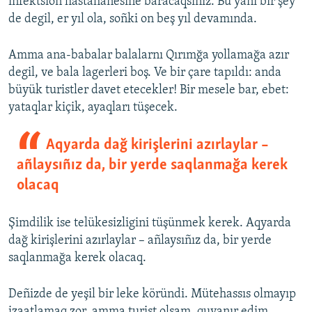
infektsion hastahanesine baracaqsıñız. Bu yañı bir şey
de degil, er yıl ola, soñki on beş yıl devamında.
Amma ana-babalar balalarnı Qırımğa yollamağa azır
degil, ve bala lagerleri boş. Ve bir çare tapıldı: anda
büyük turistler davet etecekler! Bir mesele bar, ebet:
yataqlar kiçik, ayaqları tüşecek.
Aqyarda dağ kirişlerini azırlaylar –
añlaysıñız da, bir yerde saqlanmağa kerek
olacaq
Şimdilik ise telükesizligini tüşünmek kerek. Aqyarda
dağ kirişlerini azırlaylar – añlaysıñız da, bir yerde
saqlanmağa kerek olacaq.
Deñizde de yeşil bir leke köründi. Mütehassıs olmayıp
izaatlamaq zor, amma turist olsam, quvanır edim.