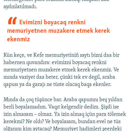
aydınlatılmadı.
Evimizni boyacaq renkni
memuriyetnen muzakere etmek kerek
ekenmiz
Kün keçe, ve Kefe memuriyetiniñ saytı bizni daa bir
habernen quvandıra: evimizni boyacaq renkni
memuriyetnen muzakere etmek kerek ekenmiz. Ve
mında vaziyet daa beter, çünki tek ev degil, araba
qapusı ya da garajı ne tüste olacaq baqa ekenler.
Mında da çoq tüşünce bar. Araba qapumnı beş yıldan
berli boyalamadım. Vaqıt kelgendir dedim. Şişdi ise
izin almasam – olmaz. Ya izin almaq içün para tölemek
kerekmi? Ne oldı? Ve boyalasam, bundan evel ne tüs
olğanını kim aytacaq? Memuriyet hadimleri şeerdeki