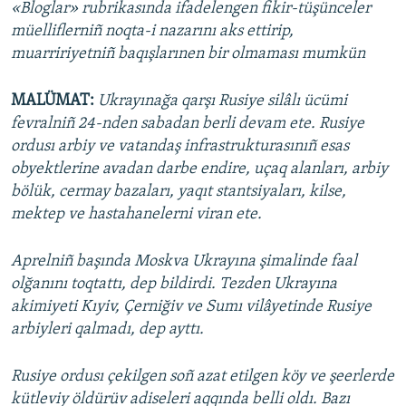
«Bloglar» rubrikasında ifadelengen fikir-tüşünceler
müelliflerniñ noqta-i nazarını aks ettirip,
muarririyetniñ baqışlarınen bir olmaması mumkün
MALÜMAT:
Ukrayınağa qarşı Rusiye silâlı ücümi
fevralniñ 24-nden sabadan berli devam ete. Rusiye
ordusı arbiy ve vatandaş infrastrukturasınıñ esas
obyektlerine avadan darbe endire, uçaq alanları, arbiy
bölük, cermay bazaları, yaqıt stantsiyaları, kilse,
mektep ve hastahanelerni viran ete.
Aprelniñ başında Moskva Ukrayına şimalinde faal
olğanını toqtattı, dep bildirdi. Tezden Ukrayına
akimiyeti Kıyiv, Çerniğiv ve Sumı vilâyetinde Rusiye
arbiyleri qalmadı, dep ayttı.
Rusiye ordusı çekilgen soñ azat etilgen köy ve şeerlerde
kütleviy öldürüv adiseleri aqqında belli oldı. Bazı