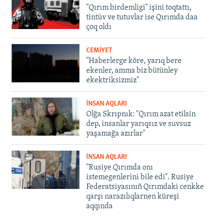
"Qırım birdemligi" işini toqtattı,
tintüv ve tutuvlar ise Qırımda daa
çoq oldı
CEMİYET
"Haberlerge köre, yarıq bere
ekenler, amma biz bütünley
ekektriksizmiz"
İNSAN AQLARI
Olğa Skrıpnık: "Qırım azat etilsin
dep, insanlar yarıqsız ve suvsuz
yaşamağa azırlar"
İNSAN AQLARI
"Rusiye Qırımda onı
istemegenlerini bile edi". Rusiye
Federatsiyasınıñ Qırımdaki cenkke
qarşı narazılıqlarnen küreşi
aqqında