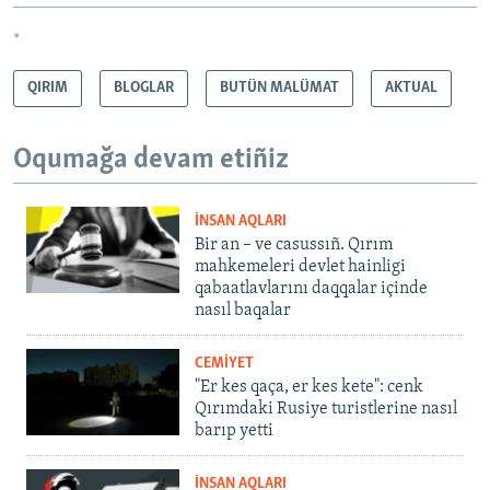
*
QIRIM
BLOGLAR
BUTÜN MALÜMAT
AKTUAL
Oqumağa devam etiñiz
İNSAN AQLARI
Bir an – ve casussıñ. Qırım
mahkemeleri devlet hainligi
qabaatlavlarını daqqalar içinde
nasıl baqalar
CEMİYET
"Er kes qaça, er kes kete": cenk
Qırımdaki Rusiye turistlerine nasıl
barıp yetti
İNSAN AQLARI