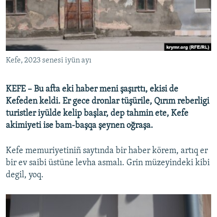
Русский
Українською
QOŞULIÑIZ!
Kefe, 2023 senesi iyün ayı
KEFE – Bu afta eki haber meni şaşırttı, ekisi de
Kefeden keldi. Er gece dronlar tüşürile, Qırım reberligi
RFE/RS bütün saytları
turistler iyülde kelip başlar, dep tahmin ete, Kefe
akimiyeti ise bam-başqa şeynen oğraşa.
Kefe memuriyetiniñ saytında bir haber körem, artıq er
bir ev saibi üstüne levha asmalı. Grin müzeyindeki kibi
degil, yoq.