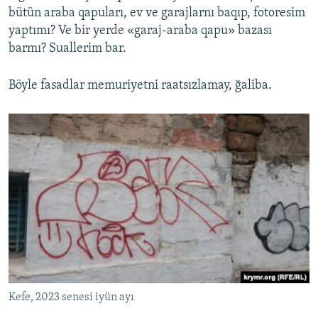
bütün araba qapuları, ev ve garajlarnı baqıp, fotoresim
yaptımı? Ve bir yerde «garaj-araba qapu» bazası
barmı? Suallerim bar.
Böyle fasadlar memuriyetni raatsızlamay, ğaliba.
Kefe, 2023 senesi iyün ayı