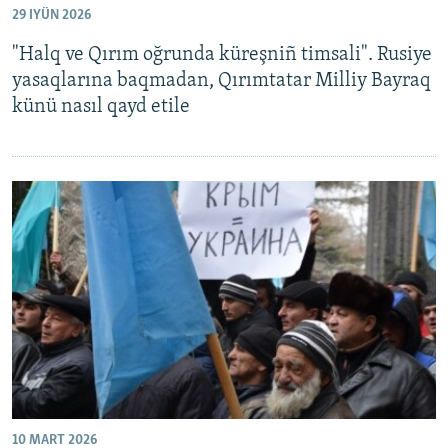
29 IYÜN 2026
Русский
"Halq ve Qırım oğrunda küreşniñ timsali". Rusiye
Українською
yasaqlarına baqmadan, Qırımtatar Milliy Bayraq
künü nasıl qayd etile
QOŞULIÑIZ!
RFE/RS bütün saytları
10 MART 2026