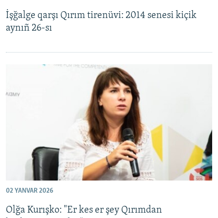
İşğalge qarşı Qırım tirenüvi: 2014 senesi kiçik
aynıñ 26-sı
02 YANVAR 2026
Olğa Kurışko: "Er kes er şey Qırımdan