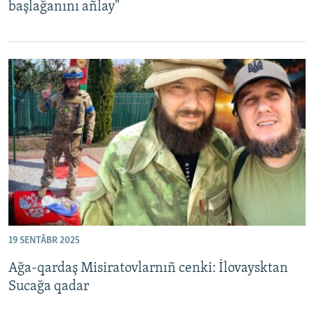
başlağanını añlay"
19 SENTÂBR 2025
Ağa-qardaş Misiratovlarnıñ cenki: İlovaysktan
Sucağa qadar