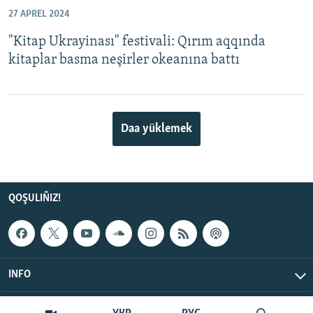
27 APREL 2024
"Kitap Ukrayinası" festivali: Qırım aqqında
kitaplar basma neşirler okeanına battı
Daa yüklemek
QOŞULIÑIZ!
INFO
© Qırım.Aqiqat, 2026 | All Rights Reserved.