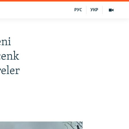
РУС
УКР
eni
cenk
reler