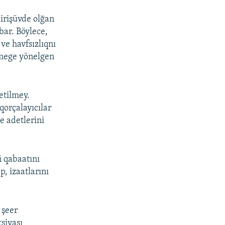
 irişüvde olğan
bar. Böylece,
ve havfsızlıqnı
tmege yönelgen
etilmey.
qorçalayıcılar
e adetlerini
 qabaatını
p, izaatlarını
 şeer
siyası