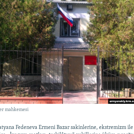
eer mahkemesi
atyana Fedeneva Ermeni Bazar sakinlerine, ekstremizm ile