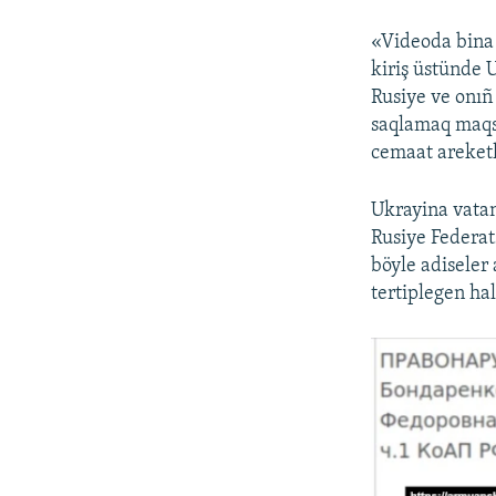
«Videoda bina 
kiriş üstünde 
Rusiye ve onıñ
saqlamaq maqsa
cemaat areketl
Ukrayina vatan
Rusiye Federat
böyle adiseler
tertiplegen ha