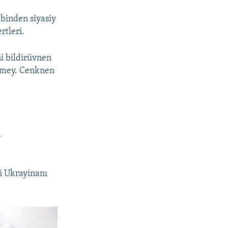
binden siyasiy
rtleri.
i bildirüvnen
kmey. Cenknen
a
ñ Ukrayinanı