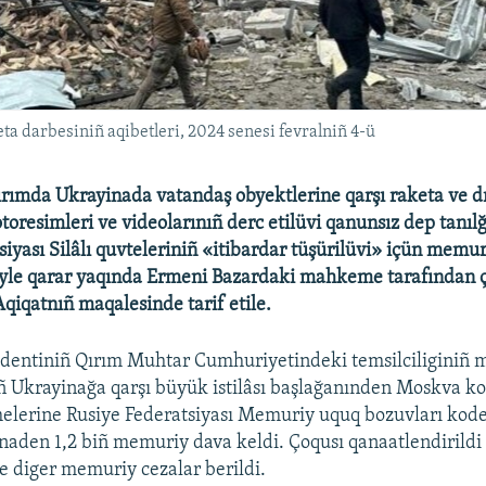
ta darbesiniñ aqibetleri, 2024 senesi fevralniñ 4-ü
Qırımda Ukrayinada vatandaş obyektlerine qarşı raketa ve d
toresimleri ve videolarınıñ derc etilüvi qanunsız dep tanıl
siyası Silâlı quvteleriniñ «itibardar tüşürilüvi» içün memur
Böyle qarar yaqında Ermeni Bazardaki mahkeme tarafından ç
iqatnıñ maqalesinde tarif etile.
identiniñ Qırım Muhtar Cumhuriyetindeki temsilciliginiñ
ñ Ukrayinağa qarşı büyük istilâsı başlağanınden Moskva ko
lerine Rusiye Federatsiyası Memuriy uquq bozuvları kode
naden 1,2 biñ memuriy dava keldi. Çoqusı qanaatlendirildi 
ve diger memuriy cezalar berildi.