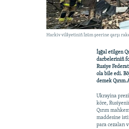
Harkiv vilâyetiniñ İzüm şeerine qarşı rake
İşğal etilgen 
darbeleriniñ fo
Rusiye Federat
ola bile edi. 
demek Qırım.Aq
Ukrayina prez
köre, Rusiyeni
Qırım mahkeme
maddesine isti
para cezaları 