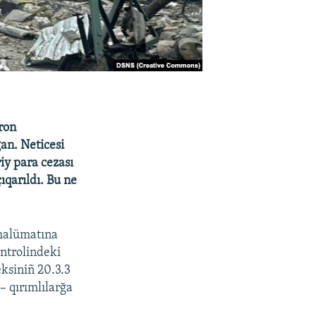
ron
ğan. Neticesi
iy para cezası
ıqarıldı. Bu ne
 malümatına
ntrolindeki
ksiniñ 20.3.3
– qırımlılarğa