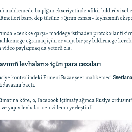
ıñ mahkemede baqılğan ekseriyetinde «fikir bildirüvi sebe
alâmetleri bar», dep tüşüne «Qırım esnası» leyhasınıñ ekspe
rımda «cenkke qarşı» maddege istinaden protokollar fikirn
ahkemege oğramaq içün er vaqıt bir şey bildirmege kere
a video paylaşmaq da yeterli ola.
avınıñ levhaları» içün para cezaları
usiye kontrolindeki Ermeni Bazar şeer mahkemesi
Svetlan
ñ
davasını baqtı.
atına köre, o, Facebook içtimaiy ağında Rusiye ordusını
e yıquv levhalarınen videonı yerleştirdi.