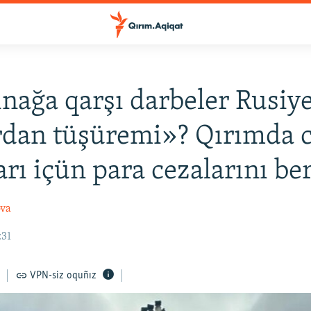
nağa qarşı darbeler Rusiy
rdan tüşüremi»? Qırımda 
arı içün para cezalarını be
ova
:31
VPN-siz oquñız