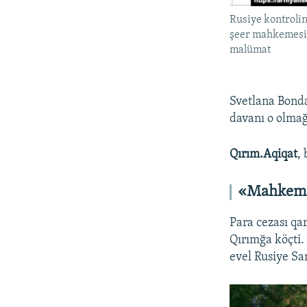
Rusiye kontroli
şeer mahkemesi
malümat
Svetlana Bonda
davanı o olmağ
Qırım.Aqiqat
,
«Mahkeme 
Para cezası qa
Qırımğa köçti.
evel Rusiye Sa