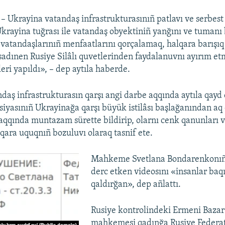
– Ukrayina vatandaş infrastrukturasınıñ patlavı ve serbest
Ukrayina tuğrası ile vatandaş obyektiniñ yanğını ve tumanı 
 vatandaşlarınıñ menfaatlarını qorçalamaq, halqara barışıq 
dınen Rusiye Silâlı quvetlerinden faydalanuvnı ayırım e
eri yapıldı», – dep aytıla haberde.
daş infrastrukturasın qarşı angi darbe aqqında aytıla qayd 
siyasınıñ Ukrayinağa qarşı büyük istilâsı başlağanından aq 
 aqqında muntazam sürette bildirip, olarnı cenk qanunları v
lqara uquqnıñ bozuluvı olaraq tasnif ete.
Mahkeme Svetlana Bondarenkonıñ
derc etken videosını «insanlar baqı
qaldırğan», dep añlattı.
Rusiye kontrolindeki Ermeni Bazar
mahkemesi qadınğa Rusiye Federat