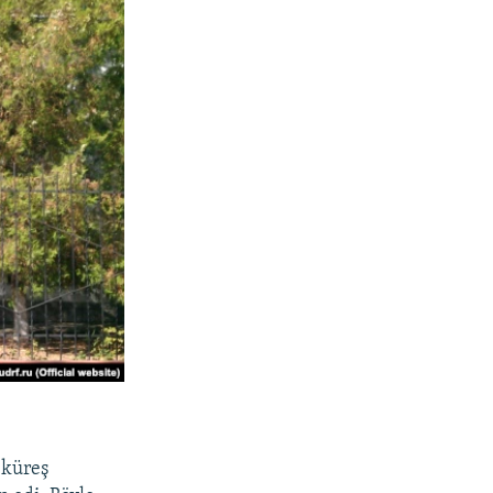
 küreş