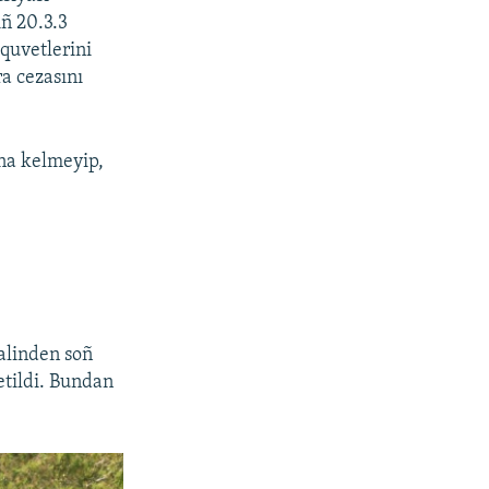
ñ 20.3.3
quvetlerini
a cezasını
ına kelmeyip,
ğalinden soñ
etildi. Bundan