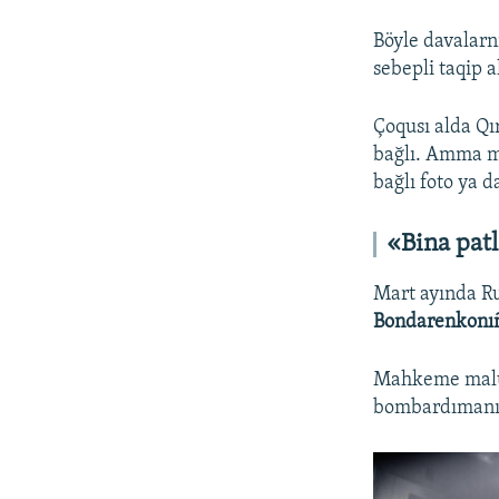
Böyle davalarn
sebepli taqip 
Çoqusı alda Qı
bağlı. Amma m
bağlı foto ya d
«Bina patl
Mart ayında R
Bondarenkonı
Mahkeme malüm
bombardımanı v