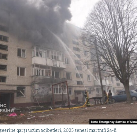
şeerine qarşı ücüm aqibetleri, 2025 senesi martnıñ 24-ü