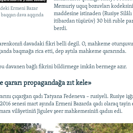
Memuriy uquq bozuvları kodeksini
ndeki Ermeni Bazar
maddesine istinaden (Rusiye Silâlı 
 baqqan dava aqqında
itibardan tüşürüv) 30 biñ ruble par
berdi.
renkonıñ davadaki fikri belli degil. O, mahkeme oturışuv
anda baqmağa rica etti, dep aytıla mahkeme qararında.
 bu davanen bağlı fikrini bildirmege imkân bermege azır.
qararı propagandağa zıt kele»
rarını çıqarğan qadı Tatyana Fedeneva – rusiyeli. Rusiye iş
 2016 senesi mart ayında Ermeni Bazarda qadı olaraq tayin 
mara vilâyetiniñ Jigulev şeer mahkemesiniñ qadısı edi.