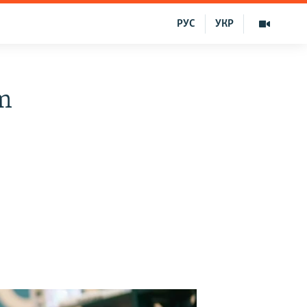
РУС
УКР
ım