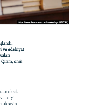
şlandı.
ri ve edebiyat
cıları
a Qırım, onıñ
"ndan eksik
ve sergi
n ukrayin