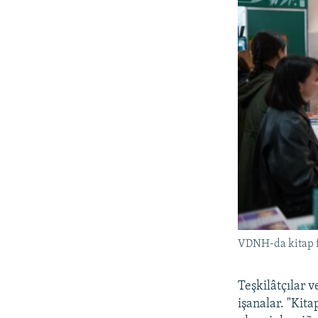
VDNH-da kitap fe
Teşkilâtçılar v
işanalar. "Kit