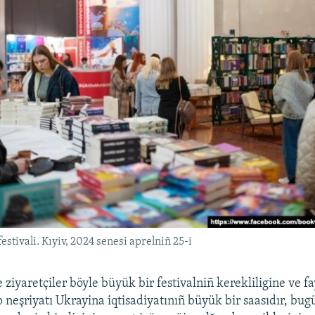
stivali. Kıyiv, 2024 senesi aprelniñ 25-i
e ziyaretçiler böyle büyük bir festivalniñ kerekliligine ve f
ap neşriyatı Ukrayina iqtisadiyatınıñ büyük bir saasıdır, b