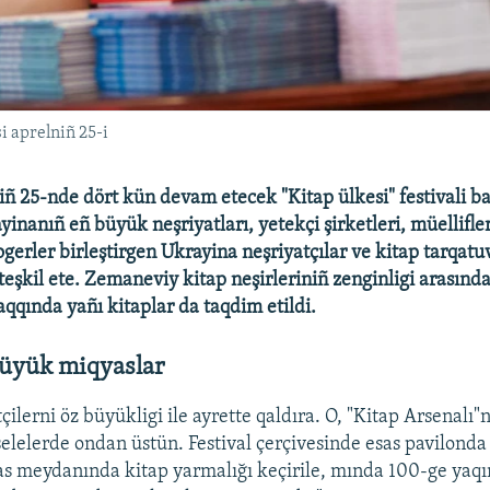
i aprelniñ 25-i
iñ 25-nde dört kün devam etecek "Kitap ülkesi" festivali ba
yinanıñ eñ büyük neşriyatları, yetekçi şirketleri, müellifle
logerler birleştirgen Ukrayina neşriyatçılar ve kitap tarqatuv
 teşkil ete. Zemaneviy kitap neşirleriniñ zenginligi arasınd
aqqında yañı kitaplar da taqdim etildi.
büyük miqyaslar
tçilerni öz büyükligi ile ayrette qaldıra. O, "Kitap Arsenalı
selelerde ondan üstün. Festival çerçivesinde esas pavilonda 
s meydanında kitap yarmalığı keçirile, mında 100-ge yaqı