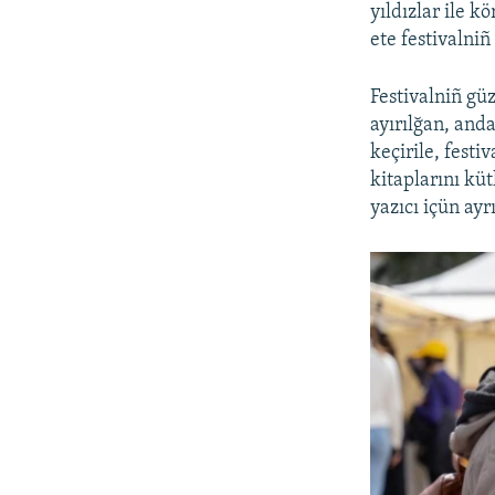
yıldızlar ile k
ete festivalniñ
Festivalniñ gü
ayırılğan, anda
keçirile, festi
kitaplarını küt
yazıcı içün ayr