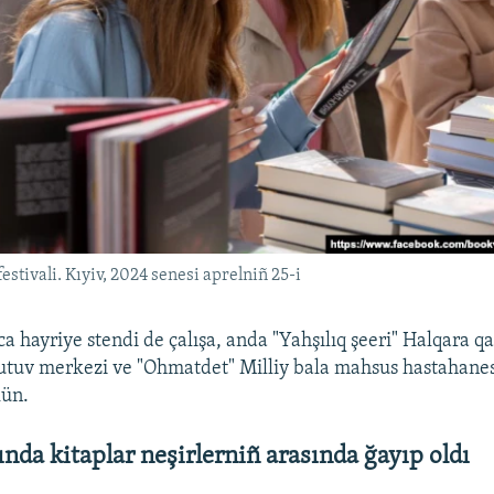
stivali. Kıyiv, 2024 senesi aprelniñ 25-i
ca hayriye stendi de çalışa, anda "Yahşılıq şeeri" Halqara q
tutuv merkezi ve "Ohmatdet" Milliy bala mahsus hastahanes
ün.
nda kitaplar neşirlerniñ arasında ğayıp oldı