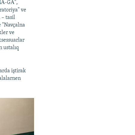
-MА-GА",
ratoriya" ve
– tasil
ge "Navçalna
kler ve
ksessuarlar
n ustalıq
arda iştirak
alalarnen