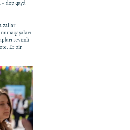
, – dep qayd
 zallar
ıñ munaqaşaları
apları sevimli
ete. Er bir