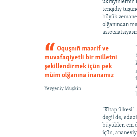
ukrayinlerniñ 
tenqidiy tüşünc
büyük zemanev
olğanından mem
assotsiatsiyas
Oquşnıñ maarif ve
muvafaqiyetli bir milletni
şekillendirmek içün pek
müim olğanına inanamız
Yevgeniy Müşkin
"Kitap ülkesi" 
degil de, edeb
büyükler, em d
içün, ananeviy