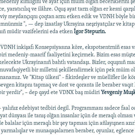
medeniy kimligini ve ayat içün müim olğan beceriklerini şe
e, yaratıcılıq ve ilâhre. Oquş ayat tarzı olğan er kesni qarş
iy meydançıqnı çoqtan arzu etken edik ve VDNH böyle bir
nünmiz ", — dep izaatlay Ukrayina neşriyatçılar ve kitap 
ınıñ müdir vazifelerini eda etken
İgor Stepurin.
"VDNH inkişafı Konsepsiyasına köre, ekspotsentrniñ esas v
biri medeniy-maarif faaliyetini keçirmek. Bizim esas müşte
kelecekte Ukrayinanıñ bahtlı vatandaşı. Bizler, oquşnıñ ma
muvafaqiyetli bir milletni şekillendirmek içün pek müim o
inanamız. Ve "Kitap ülkesi" - fikirdeşler ve müellifler ile 
sevgen kitapnı tapmaq ve dost ve qoranta ile beraber vaqıt
bir yerdir", – dep qayd ete VDNX baş müdiri
Yevgeniy Muşk
– yalıñız edebiyat tedbiri degil. Programmanı sadece faal o
iyat dünyası ile tanış olğan insanlar içün de meraqlı olması
e balalar içün meraqlı bir şey tapması içün añlayışnen azır
 yarmalıqlar ve munaqaşalarnen beraber, oyunlar, eglence 