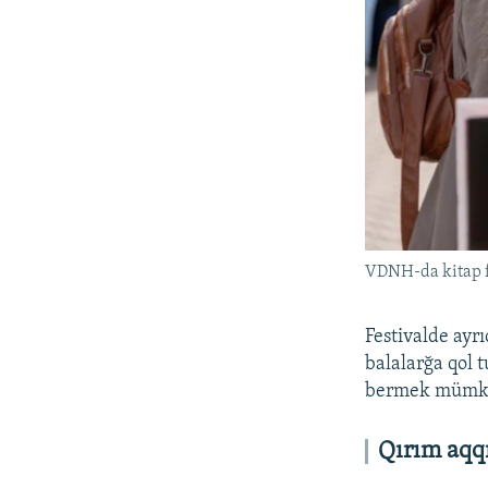
VDNH-da kitap fe
Festivalde ayrı
balalarğa qol 
bermek mümk
Qırım aqqı