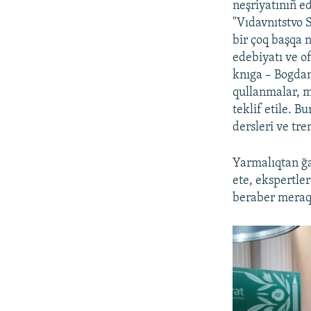
neşriyatınıñ 
"Vıdavnıtstvo 
bir çoq başqa n
edebiyatı ve of
knıga – Bogdan"
qullanmalar, m
teklif etile. B
dersleri ve tre
Yarmalıqtan ğay
ete, ekspertle
beraber meraqlı