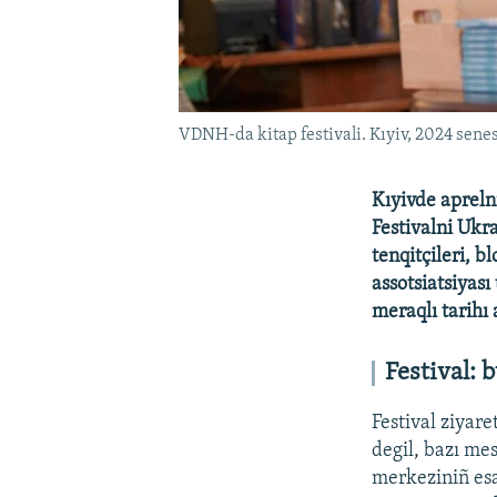
VDNH-da kitap festivali. Kıyiv, 2024 senes
Kıyivde apreln
Festivalni Ukra
tenqitçileri, b
assotsiatsiyası
meraqlı tarihı 
Festival: 
Festival ziyare
degil, bazı me
merkeziniñ esa