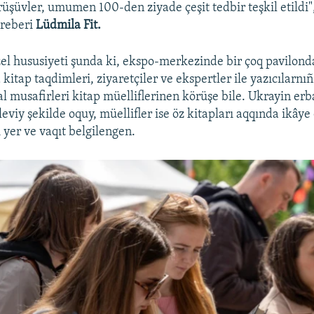
örüşüvler, umumen 100-den ziyade çeşit tedbir teşkil etildi"
 reberi
Lüdmila Fit.
zel hususiyeti şunda ki, ekspo-merkezinde bir çoq pavilonda
 kitap taqdimleri, ziyaretçiler ve ekspertler ile yazıcılarn
val musafirleri kitap müelliflerinen körüşe bile. Ukrayin erb
leviy şekilde oquy, müellifler ise öz kitapları aqqında ikâye 
ı yer ve vaqıt belgilengen.