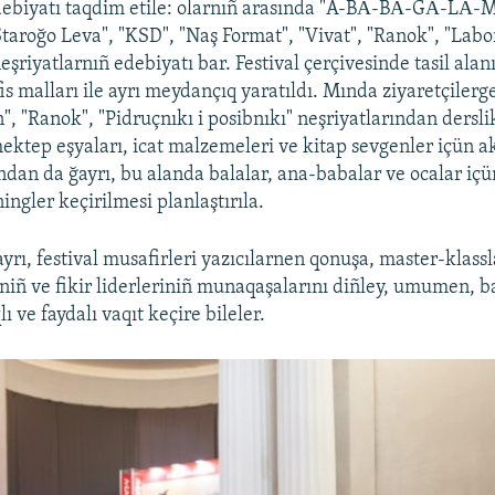
edebiyatı taqdim etile: olarnıñ arasında "A-BА-BА-GА-LА
Staroğo Leva", "KSD", "Naş Format", "Vivat", "Ranok", "Labo
eşriyatlarnıñ edebiyatı bar. Festival çerçivesinde tasil alanı 
is malları ile ayrı meydançıq yaratıldı. Mında ziyaretçiler
, "Ranok", "Pidruçnıkı i posibnıkı" neşriyatlarından dersli
ektep eşyaları, icat malzemeleri ve kitap sevgenler içün a
undan da ğayrı, bu alanda balalar, ana-babalar ve ocalar içü
ningler keçirilmesi planlaştırıla.
rı, festival musafirleri yazıcılarnen qonuşa, master-klassl
rniñ ve fikir liderleriniñ munaqaşalarını diñley, umumen, b
 ve faydalı vaqıt keçire bileler.