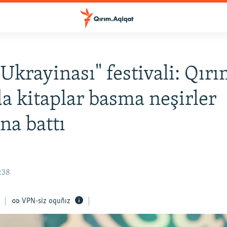
 Ukrayinası" festivali: Qır
a kitaplar basma neşirler
na battı
1:38
VPN-siz oquñız