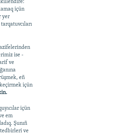
killendire:
ılamaq içün
 yer
tarqatuvcıları
azifelerinden
rimiz ise -
arif ve
lğanına
körüşmek, eñ
 keçirmek içün
in.
quyıcılar içün
 ve em
ladıq. Şunıñ
tedbirleri ve