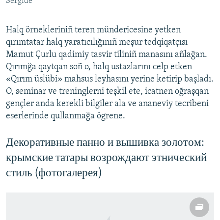
Sergide
Halq örnekleriniñ teren mündericesine yetken
qırımtatar halq yaratıcılığınıñ meşur tedqiqatçısı
Mamut Çurlu qadimiy tasvir tiliniñ manasını añlağan.
Qırımğa qaytqan soñ o, halq ustazlarını celp etken
«Qırım üslübi» mahsus leyhasını yerine ketirip başladı.
O, seminar ve treninglerni teşkil ete, icatnen oğraşqan
gençler anda kerekli bilgiler ala ve ananeviy tecribeni
eserlerinde qullanmağa ögrene.
Декоративные панно и вышивка золотом:
крымские татары возрождают этнический
стиль (фотогалерея)