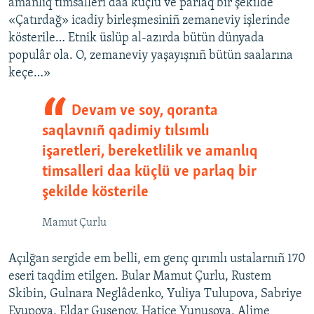
amanlıq timsalleri daa küçlü ve parlaq bir şekilde
u
i
«Çatırdağ» icadiy birleşmesiniñ zemaneviy işlerinde
s
d
kösterile… Etnik üslüp al-azırda bütün dünyada
s
e
populâr ola. O, zemaneviy yaşayışnıñ bütün saalarına
l
keçe…»
i
d
Devam ve soy, qoranta
e
saqlavnıñ qadimiy tılsımlı
işaretleri, bereketlilik ve amanlıq
timsalleri daa küçlü ve parlaq bir
şekilde kösterile
Mamut Çurlu
Açılğan sergide em belli, em genç qırımlı ustalarnıñ 170
eseri taqdim etilgen. Bular Mamut Çurlu, Rustem
Skibin, Gulnara Neglâdenko, Yuliya Tulupova, Sabriye
Eyupova, Eldar Gusenov, Hatice Yunusova, Alime