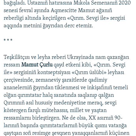
bağışladı. Ustaznıñ hatırasına Mıkola Semenanıñ 2020
senesi fevral ayında Aqmescitte Mamut ağanıñ
reberligi altında keçirilgen «Qırım. Sevgi ile» sergisi
aqqında metnini ğayrıdan derc etemiz.
* * *
Teşkilâtçısı ve leyha reberi Ukrayinada nam qazanğan
ressam
Mamut Çurlu
qayd etkeni kibi, «Qırım. Sevgi
ile» sergisiniñ kontseptsiyası «Qırım üslübi» leyhası
çerçivesinde, zemaneviy şaraitlerde qadimiy
ananelerniñ ğayrıdan tiklenmesi ve inkişafınıñ temeli
olğan qırımtatar halq sanatında saqlanıp qalğan
Qırımnıñ asıl hususiy medeniyetine meraq, sevgi
köstergen farqlı mütehassıs, millet ve yaştan
ressamlarnı birleştirgen. Ne de olsa, XX asırnıñ 90-
larınıñ başında qırımtatarlarnıñ büyük qısmı vatanğa
qaytqan soñ resimge şevqnen yanaşqanlarnıñ küçünen