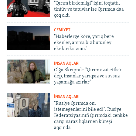
"Qırım birdemligi" işini toqtattı,
tintüv ve tutuvlar ise Qırımda daa
çoq oldı
CEMİYET
"Haberlerge köre, yarıq bere
ekenler, amma biz bütünley
ekektriksizmiz"
İNSAN AQLARI
Olğa Skrıpnık: "Qırım azat etilsin
dep, insanlar yarıqsız ve suvsuz
yaşamağa azırlar"
İNSAN AQLARI
"Rusiye Qırımda onı
istemegenlerini bile edi". Rusiye
Federatsiyasınıñ Qırımdaki cenkke
qarşı narazılıqlarnen küreşi
aqqında