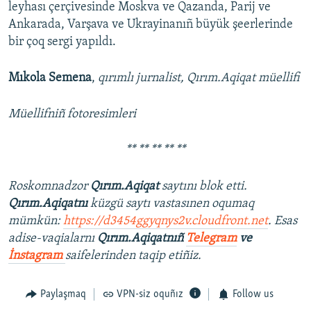
leyhası çerçivesinde Moskva ve Qazanda, Parij ve
Ankarada, Varşava ve Ukrayinanıñ büyük şeerlerinde
bir çoq sergi yapıldı.
Mıkola Semena
,
qırımlı jurnalist, Qırım.Aqiqat müellifi
Müellifniñ fotoresimleri
** ** ** ** **
Roskomnadzor
Qırım.Aqiqat
saytını blok etti.
Qırım.Aqiqatnı
küzgü saytı vastasınen oqumaq
mümkün:
https://d3454ggyqnys2v.cloudfront.net
. Esas
adise-vaqialarnı
Qırım.Aqiqatnıñ
Telegram
ve
İnstagram
saifelerinden taqip etiñiz.
Paylaşmaq
VPN-siz oquñız
Follow us