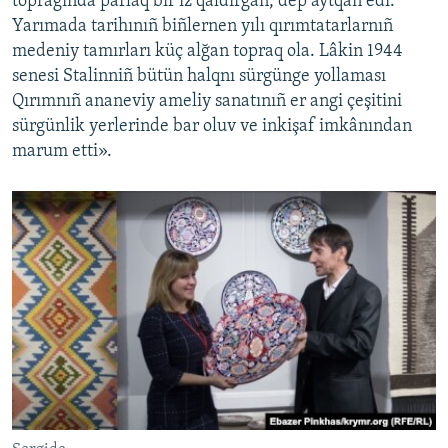
toprağında parlaq bir iz qaldırğan, dep aytqan edi.
Yarımada tarihınıñ biñlernen yılı qırımtatarlarnıñ
medeniy tamırları küç alğan topraq ola. Lâkin 1944
senesi Stalinniñ bütün halqnı sürgünge yollaması
Qırımnıñ ananeviy ameliy sanatınıñ er angi çeşitini
sürgünlik yerlerinde bar oluv ve inkişaf imkânından
marum etti».