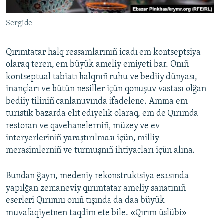
Sergide
Qırımtatar halq ressamlarınıñ icadı em kontseptsiya
olaraq teren, em büyük ameliy emiyeti bar. Onıñ
kontseptual tabiatı halqnıñ ruhu ve bediiy dünyası,
inançları ve bütün nesiller içün qonuşuv vastası olğan
bediiy tiliniñ canlanuvında ifadelene. Amma em
turistik bazarda elit ediyelik olaraq, em de Qırımda
restoran ve qavehanelerniñ, müzey ve ev
interyerleriniñ yaraştırılması içün, milliy
merasimlerniñ ve turmuşnıñ ihtiyacları içün alına.
Bundan ğayrı, medeniy rekonstruktsiya esasında
yapılğan zemaneviy qırımtatar ameliy sanatınıñ
eserleri Qırımnı onıñ tışında da daa büyük
muvafaqiyetnen taqdim ete bile. «Qırım üslübi»