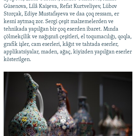
Güsenova, Lilâ Kaişeva, Refat Kurtveliyev, Lübov
Storçak, Ediye Mustafayeva ve daa çoq ressam, er
kesni aytmaq zor. Sergi çeşit malzemelerden ve
tehnikada yapılğan bir çoq eserden ibaret. Mında
çölmekçilik ve nağışnıñ çeşitleri, el toqumacılığı, qoqla,
grafik işler, cam eserleri, kâğıt ve tahtada eserler,
applikatsiyalar, maden, ağaç, kiyizden yapılğan eserler
kösterilgen.