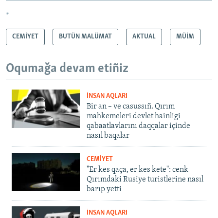
*
CEMİYET
BUTÜN MALÜMAT
AKTUAL
MÜİM
Oqumağa devam etiñiz
İNSAN AQLARI
Bir an – ve casussıñ. Qırım
mahkemeleri devlet hainligi
qabaatlavlarını daqqalar içinde
nasıl baqalar
CEMİYET
"Er kes qaça, er kes kete": cenk
Qırımdaki Rusiye turistlerine nasıl
barıp yetti
İNSAN AQLARI