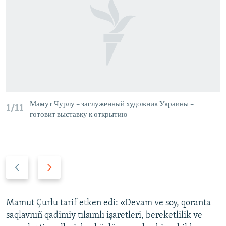
Мамут Чурлу – заслуженный художник Украины –
1/11
готовит выставку к открытию
P
N
r
e
e
x
v
t
Mamut Çurlu tarif etken edi: «Devam ve soy, qoranta
i
s
saqlavnıñ qadimiy tılsımlı işaretleri, bereketlilik ve
o
l