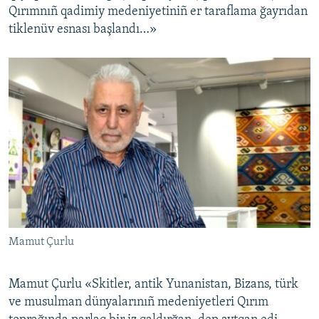
Qırımnıñ qadimiy medeniyetiniñ er taraflama ğayrıdan
tiklenüv esnası başlandı…»
Mamut Çurlu
Mamut Çurlu «Skitler, antik Yunanistan, Bizans, türk
ve musulman dünyalarınıñ medeniyetleri Qırım