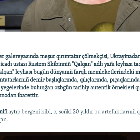
er galereyasında meşur qırımtatar çölmekçisi, Ukrayinad
icadı ustası Rustem Skibinniñ "Qalqan" adlı yañı leyhası ta
"Qalqan" leyhası bugün dünyanıñ farqlı memleketlerindeki 
mtatarlarnıñ demir başlıqlarında, qılıçlarında, pıçaqlarında
 yegelerinde bulunğan ozbgün tarihiy autentik örnekleri q
nodan ibarettir.
niñ
aytıp bergeni kibi, o, soñki 20 yıldır bu artefaktlarnıñ q
qan.