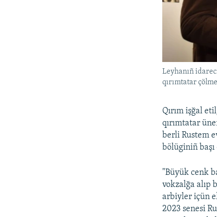
Leyhanıñ idareci
qırımtatar çölm
Qırım işğal et
qırımtatar üne
berli Rustem e
bölüginiñ başı 
"Büyük cenk ba
vokzalğa alıp 
arbiyler içün e
2023 senesi Ru