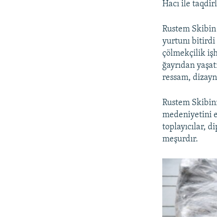
Hacı ile taqdir
Rustem Skibin
yurtunı bitird
çölmekçilik işh
ğayrıdan yaşat
ressam, dizayn
Rustem Skibinn
medeniyetini e
toplayıcılar, d
meşurdır.