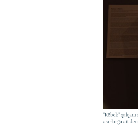
"Köbek" qalqanı 
asırlarğa ait de