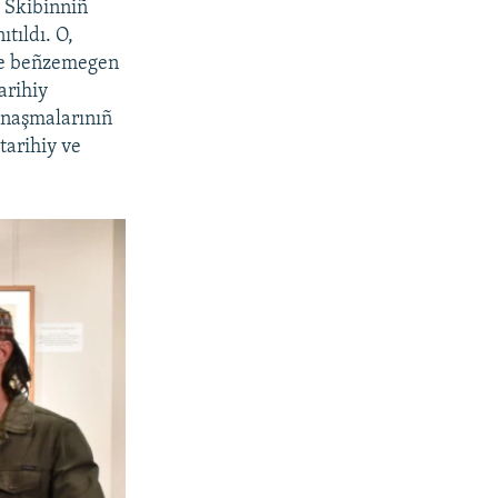
m Skibinniñ
ıtıldı. O,
ege beñzemegen
arihiy
anaşmalarınıñ
tarihiy ve