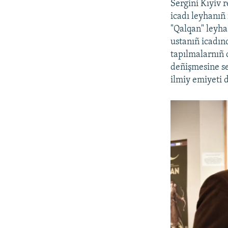
Sergini Kıyiv 
icadı leyhanıñ 
"Qalqan" leyh
ustanıñ icadın
tapılmalarnıñ 
deñişmesine se
ilmiy emiyeti d