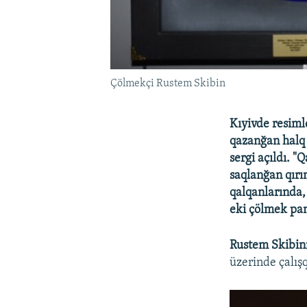
Çölmekçi Rustem Skibin
Kıyivde resiml
qazanğan halq 
sergi açıldı. 
saqlanğan qırı
qalqanlarında,
eki çölmek pan
Rustem Skibin
üzerinde çalış