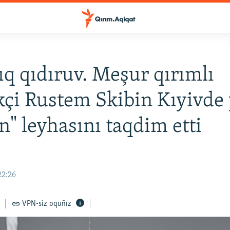
lıq qıdıruv. Meşur qırımlı
çi Rustem Skibin Kıyivde 
n" leyhasını taqdim etti
22:26
VPN-siz oquñız