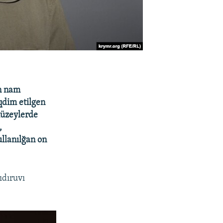
an nam
qdim etilgen
müzeylerde
,
ullanılğan on
ıdıruvı