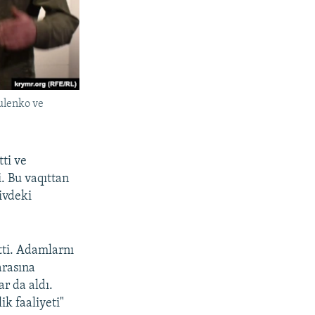
ulenko ve
ti ve
. Bu vaqıttan
ivdeki
tti. Adamlarnı
arasına
ar da aldı.
k faaliyeti"