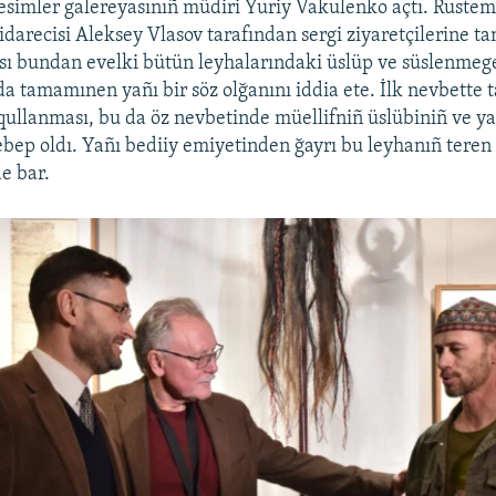
resimler galereyasınıñ müdiri Yuriy Vakulenko açtı. Ruste
idarecisi Aleksey Vlasov tarafından sergi ziyaretçilerine tan
ası bundan evelki bütün leyhalarındaki üslüp ve süslenm
da tamamınen yañı bir söz olğanını iddia ete. İlk nevbette t
qullanması, bu da öz nevbetinde müellifniñ üslübiniñ ve y
bep oldı. Yañı bediiy emiyetinden ğayrı bu leyhanıñ teren 
e bar.