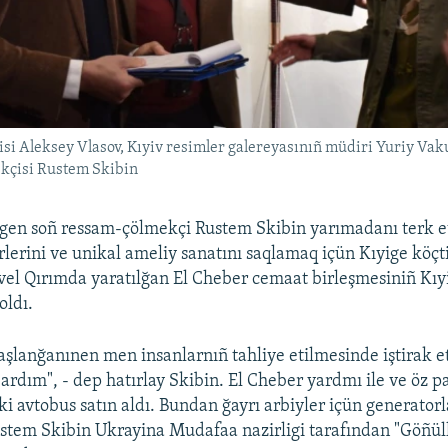
si Aleksey Vlasov, Kıyiv resimler galereyasınıñ müdiri Yuriy Vak
ekçisi Rustem Skibin
ilgen soñ ressam-çölmekçi Rustem Skibin yarımadanı terk et
rlerini ve unikal ameliy sanatını saqlamaq içün Kıyige köçti
vel Qırımda yaratılğan El Cheber cemaat birleşmesiniñ Kıy
oldı.
şlanğanınen men insanlarnıñ tahliye etilmesinde iştirak e
bardım", - dep hatırlay Skibin. El Cheber yardmı ile ve öz p
ki avtobus satın aldı. Bundan ğayrı arbiyler içün generatorl
stem Skibin Ukrayina Mudafaa nazirligi tarafından "Göñülli