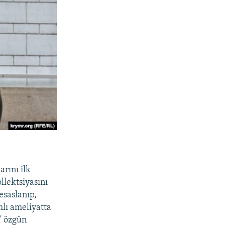
arını ilk
llektsiyasını
esaslanıp,
mlı ameliyatta
'' özgün