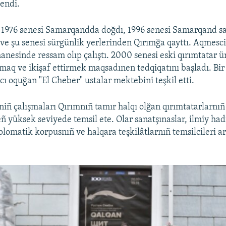
lendi.
 1976 senesi Samarqandda doğdı, 1996 senesi Samarqand s
i ve şu senesi sürgünlik yerlerinden Qırımğa qayttı. Aqmesci
anesinde ressam olıp çalıştı. 2000 senesi eski qırımtatar ü
maq ve ikişaf ettirmek maqsadınen tedqiqatını başladı. Bir
cı oquğan "El Cheber" ustalar mektebini teşkil etti.
iñ çalışmaları Qırımnıñ tamır halqı olğan qırımtatarlarnıñ
ñ yüksek seviyede temsil ete. Olar sanatşınaslar, ilmiy had
iplomatik korpusnıñ ve halqara teşkilâtlarnıñ temsilcileri 