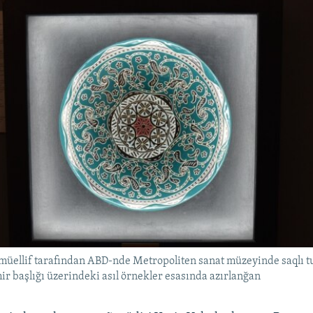
müellif tarafından ABD-nde Metropoliten sanat müzeyinde saqlı t
mir başlığı üzerindeki asıl örnekler esasında azırlanğan