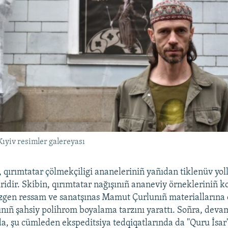
ıyiv resimler galereyası
 qırımtatar çölmekçiligi ananeleriniñ yañıdan tiklenüv yoll
ridir. Skibin, qırımtatar nağışınıñ ananeviy örnekleriniñ ko
zgen ressam ve sanatşınas Mamut Çurlunıñ materiallarına 
nıñ şahsiy polihrom boyalama tarzını yarattı. Soñra, deva
da, şu cümleden ekspeditsiya tedqiqatlarında da ''Quru İsar