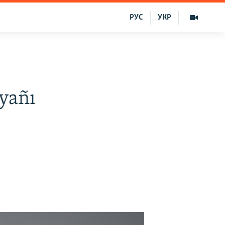
РУС
УКР
yañı