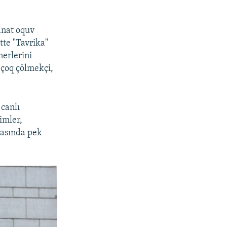
anat oquv
tte "Tavrika"
nerlerini
 çoq çölmekçi,
 canlı
imler,
arasında pek