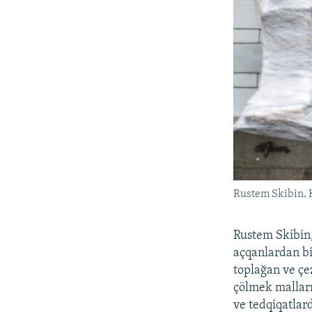
Rustem Skibin. K
Rustem Skibin,
açqanlardan bi
toplağan ve çe
çölmek malları
ve tedqiqatlar