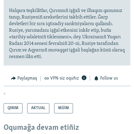
Halqara teşkilâtlar, Qırımnıñ işğali ve ilhaqını qanunsız
tanıp, Rusiyeniñ areketlerini takbih ettiler. Ğarp
devletleri bir sıra iqtisadiy sanktsiyalarnı qullandı.
Rusiye, yarımadanı işğal etkenini inkâr etip, buña
«tarihiy adaletniñ tiklenmesi», dey. Ukrainanıñ Yuqarı
Radası 2014 senesi fevralniñ 20-ni, Rusiye tarafından
Qırım ve Aqyarnıñ muvaqqat işğali başlağan künü olaraq
resmen ilân etti.
Paylaşmaq
VPN-siz oquñız
Follow us
*
QIRIM
AKTUAL
MÜİM
Oqumağa devam etiñiz