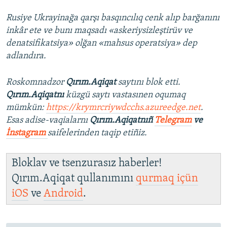
Rusiye Ukrayinağa qarşı basqıncılıq cenk alıp barğanını
inkâr ete ve bunı maqsadı «askeriysizleştirüv ve
denatsifikatsiya» olğan «mahsus operatsiya» dep
adlandıra.
Roskomnadzor
Qırım.Aqiqat
saytını blok etti.
Qırım.Aqiqatnı
küzgü saytı vastasınen oqumaq
mümkün:
https://krymrcriywdcchs.azureedge.net
.
Esas adise-vaqialarnı
Qırım.Aqiqatnıñ
Telegram
ve
İnstagram
saifelerinden taqip etiñiz.
Bloklav ve tsenzurasız haberler!
Qırım.Aqiqat qullanımını
qurmaq içün
iOS
ve
Android
.