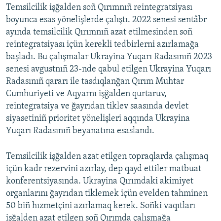
Temsilcilik işğalden soñ Qırımnıñ reintegratsiyası
boyunca esas yönelişlerde çalıştı. 2022 senesi sentâbr
ayında temsilcilik Qırımnıñ azat etilmesinden soñ
reintegratsiyası içün kerekli tedbirlerni azırlamağa
başladı. Bu çalışmalar Ukrayina Yuqarı Radasınıñ 2023
senesi avgustnıñ 23-nde qabul etilgen Ukrayina Yuqarı
Radasınıñ qararı ile tasdıqlanğan Qırım Muhtar
Cumhuriyeti ve Aqyarnı işğalden qurtaruv,
reintegratsiya ve ğayrıdan tiklev saasında devlet
siyasetiniñ prioritet yönelişleri aqqında Ukrayina
Yuqarı Radasınıñ beyanatına esaslandı.
Temsilcilik işğalden azat etilgen topraqlarda çalışmaq
içün kadr rezervini azırlay, dep qayd ettiler matbuat
konferentsiyasında. Ukrayina Qırımdaki akimiyet
organlarını ğayrıdan tiklemek içün evelden tahminen
50 biñ hızmetçini azırlamaq kerek. Soñki vaqıtları
işğalden azat etilgen soñ Qırımda çalışmağa