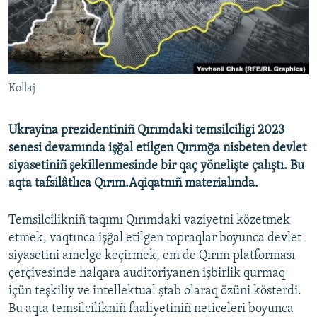
Русский
Українською
QOŞULIÑIZ!
Kollaj
Ukrayina prezidentiniñ Qırımdaki temsilciligi 2023
senesi devamında işğal etilgen Qırımğa nisbeten devlet
RFE/RS bütün saytları
siyasetiniñ şekillenmesinde bir qaç yönelişte çalıştı. Bu
aqta tafsilâtlıca Qırım.Aqiqatnıñ materialında.
Temsilcilikniñ taqımı Qırımdaki vaziyetni közetmek
etmek, vaqtınca işğal etilgen topraqlar boyunca devlet
siyasetini amelge keçirmek, em de Qırım platforması
çerçivesinde halqara auditoriyanen işbirlik qurmaq
içün teşkiliy ve intellektual ştab olaraq özüni kösterdi.
Bu aqta temsilcilikniñ faaliyetiniñ neticeleri boyunca