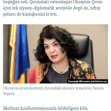
başlağan soñ, Qırımdaki vatandaşlar Ukrayina Qırım
içün tek siyasiy-diplomatik seviyede degil de, arbiy
yolnen de küreşkenini is etti.
Ukrayina prezidentiniñ Qırımdaki daimiy temsilcisi Tamila
Taşeva
Matbuat konferentsiyasında bildirilgeni kibi,