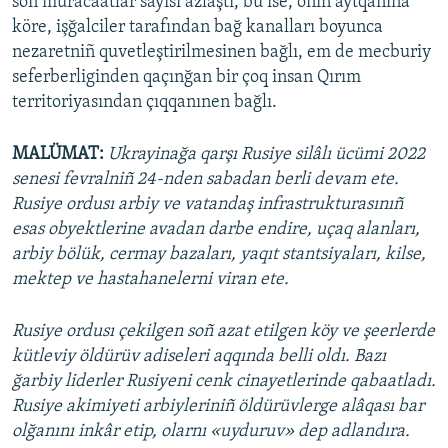
soñ muracaatlar sayısı azlaştı, bu ise, onıñ aytqanına
köre, işğalciler tarafından bağ kanalları boyunca
nezaretniñ quvetleştirilmesinen bağlı, em de mecburiy
seferberliginden qaçınğan bir çoq insan Qırım
territoriyasından çıqqanınen bağlı.
MALÜMAT:
Ukrayinağa qarşı Rusiye silâlı ücümi 2022
senesi fevralniñ 24-nden sabadan berli devam ete.
Rusiye ordusı arbiy ve vatandaş infrastrukturasınıñ
esas obyektlerine avadan darbe endire, uçaq alanları,
arbiy bölük, cermay bazaları, yaqıt stantsiyaları, kilse,
mektep ve hastahanelerni viran ete.
Rusiye ordusı çekilgen soñ azat etilgen köy ve şeerlerde
kütleviy öldürüv adiseleri aqqında belli oldı. Bazı
ğarbiy liderler Rusiyeni cenk cinayetlerinde qabaatladı.
Rusiye akimiyeti arbiyleriniñ öldürüvlerge alâqası bar
olğanını inkâr etip, olarnı «uyduruv» dep adlandıra.