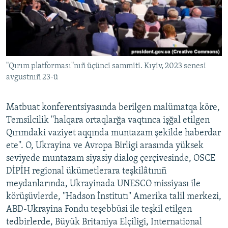
"Qırım platforması"nıñ üçünci sammiti. Kıyiv, 2023 senesi
avgustnıñ 23-ü
Matbuat konferentsiyasında berilgen malümatqa köre,
Temsilcilik ''halqara ortaqlarğa vaqtınca işğal etilgen
Qırımdaki vaziyet aqqında muntazam şekilde haberdar
ete''. O, Ukrayina ve Avropa Birligi arasında yüksek
seviyede muntazam siyasiy dialog çerçivesinde, OSCE
DİPİH regional ükümetlerara teşkilâtınıñ
meydanlarında, Ukrayinada UNESCO missiyası ile
körüşüvlerde, ''Hadson İnstitutı'' Amerika talil merkezi,
ABD-Ukrayina Fondu teşebbüsi ile teşkil etilgen
tedbirlerde, Büyük Britaniya Elçiligi, International