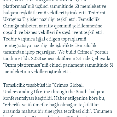
köre, 2023 senesi avgustnıñ 23-nde "Qırım
platforması"nıñ üçünci sammitinde 63 memleket ve
halqara teşkilâtlarnıñ vekilleri iştirak etti. Tedbirni
Ukrayina Tış işler nazirligi teşkil etti. Temsilcilik
Qırımğa nisbeten narativ qısmınıñ şekillenmesine
qoşuldı ve biznes vekilleri ile sayd-ivent teşkil etti.
Tedbir Vaqtınca işğal etilgen topraqlarnıñ
reintegratsiya nazirligi ile işbirlikte Temsilcilik
tarafından işlep çıqarılğan ''We build Crimea'' portalı
taqdim etildi. 2023 senesi oktâbrniñ 24-nde Çehiyada
''Qırım platforması''nıñ ekinci parlament sammitinde 51
memleketniñ vekilleri iştirak etti.
Temsilcilik teşebbüsi ile ''Crimea Global.
Understanding Ukraine through the South' halqara
konferentsiyası keçirildi. Haber etilgenine köre bu,
"reberlik ve ükümetke bağlı olmağan teşkilâtlar
arasında mahsus bir sinergiya tecribesi oldı". Umumen