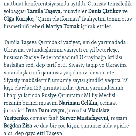
matbuat konferentsiyasında aytıldı. Oturışta temsilcilik
yolbaşçısı
Tamila Taşeva,
muavinler
Denis Çistiko
v ve
Olğa Kurışko,
"Qırım platforması" faaliyetini temin etüv
hızmetiniñ reberi
Mariya Tomak
iştirak ettiler.
Tamila Taşeva Qırımdaki vaziyet, em de yarımadada
Ukrayina vatandaşlarınıñ vaziyeti er yıl beterleşe,
hususan Rusiye Federatsiyasınıñ Ukrayinağa istilâsı
başlağan soñ, dep tarif etti. Siyasiy taqip ve Ukrayina
vatandaşlarınıñ qanunsız yaqalanuvı devam ete.
Siyasiy mabüslerniñ umumiy sayısı şimdiki vaqıtta 191
kişi, olardan 123 qırımtatardır. Qırım yarımadasınıñ
ilhaqı yıllarında Rusiye Qırımtatar Milliy Meclisi
reisiniñ birinci muavini
Nariman Celâlnı,
cemaat
jurnalisti
İrına Danılovıçnı,
jurnalist
Vladislav
Yesipenko,
cemaat faali
Server Mustafayevni,
ressam
Boğdan Ziza
ve daa bir çoq kişini qanunsız alda apiske
aldı, dep qayd etti Taşeva.