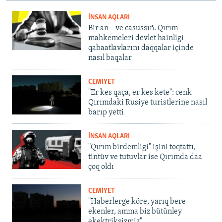
İNSAN AQLARI
Bir an – ve casussıñ. Qırım
mahkemeleri devlet hainligi
qabaatlavlarını daqqalar içinde
nasıl baqalar
CEMİYET
"Er kes qaça, er kes kete": cenk
Qırımdaki Rusiye turistlerine nasıl
barıp yetti
İNSAN AQLARI
"Qırım birdemligi" işini toqtattı,
tintüv ve tutuvlar ise Qırımda daa
çoq oldı
CEMİYET
"Haberlerge köre, yarıq bere
ekenler, amma biz bütünley
ekektriksizmiz"