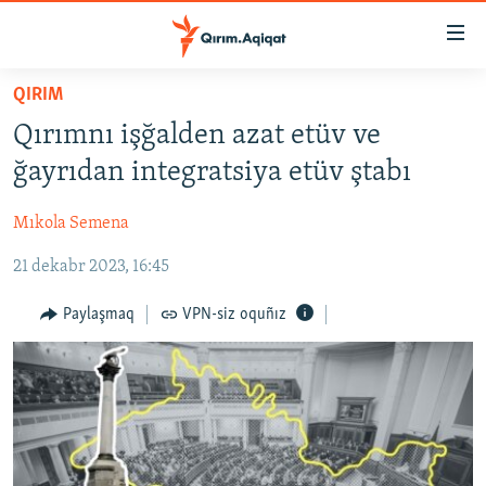
Link
açıqlığı
Esas
QIRIM
mündericege
HABERLER
Qırımnı işğalden azat etüv ve
qaytmaq
SİYASET
Baş
ğayrıdan integratsiya etüv ştabı
İQTİSADİYAT
navigatsiyağa
qaytmaq
Mıkola Semena
CEMİYET
Qıdıruvğa
21 dekabr 2023, 16:45
MEDENİYET
qaytmaq
İNSAN AQLARI
Paylaşmaq
VPN-siz oquñız
VİDEO
SÜRET
BLOGLAR
FİKİR