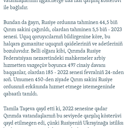
vatandaşlarınıñ işğalcilerge daa faal qarşılıq kösterüvi
ile bağlıdır.
Bundan da ğayrı, Rusiye ordusına tahminen 44,5 biñ
Qırım sakini çağırıldı, olardan tahminen 5,5 biñ - 2023
senesi. Uquq qoruyıcılarnıñ bildirgenine köre, bu
halqara gumanitar uquqnıñ qaideleriniñ ve adetleriniñ
bozuluvıdır. Belli olğanı kibi, Qırımda Rusiye
Federatsiyası nezaretindeki mahkemeler arbiy
hızmetten vazgeçüv boyunca 497 cinaiy davanı
baqqanlar, olardan 185 - 2022 senesi fevralniñ 24-nden
soñ. Umumen 450-den ziyade Qırım sakini Rusiye
ordusınıñ erkânında hızmet etmege istemegeninde
qabaatlı tanıldı.
Tamila Taşeva qayd etti ki, 2022 senesine qadar
Qırımda vatandaşlarnıñ bu seviyede qarşılıq kösterüvi
qayd etilmegen edi, çünki Rusiyeniñ Ukrayinağa istilâsı