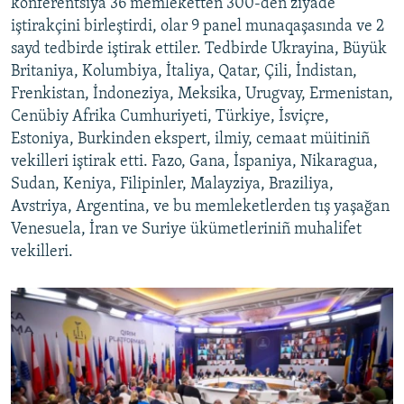
konferentsiya 36 memleketten 300-den ziyade
iştirakçini birleştirdi, olar 9 panel munaqaşasında ve 2
sayd tedbirde iştirak ettiler. Tedbirde Ukrayina, Büyük
Britaniya, Kolumbiya, İtaliya, Qatar, Çili, İndistan,
Frenkistan, İndoneziya, Meksika, Urugvay, Ermenistan,
Cenübiy Afrika Cumhuriyeti, Türkiye, İsviçre,
Estoniya, Burkinden ekspert, ilmiy, cemaat müitiniñ
vekilleri iştirak etti. Fazo, Gana, İspaniya, Nikaragua,
Sudan, Keniya, Filipinler, Malayziya, Braziliya,
Avstriya, Argentina, ve bu memleketlerden tış yaşağan
Venesuela, İran ve Suriye ükümetleriniñ muhalifet
vekilleri.