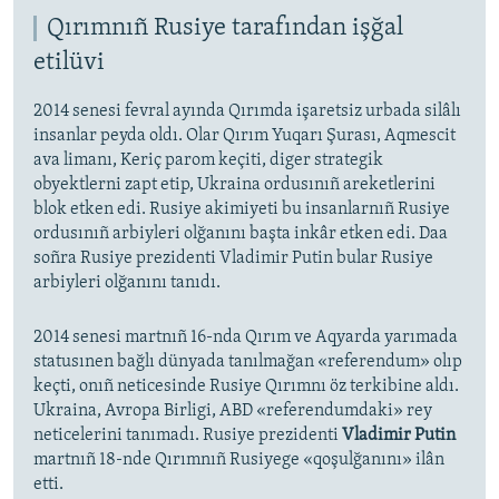
Qırımnıñ Rusiye tarafından işğal
etilüvi
2014 senesi fevral ayında Qırımda işaretsiz urbada silâlı
insanlar peyda oldı. Olar Qırım Yuqarı Şurası, Aqmescit
ava limanı, Keriç parom keçiti, diger strategik
obyektlerni zapt etip, Ukraina ordusınıñ areketlerini
blok etken edi. Rusiye akimiyeti bu insanlarnıñ Rusiye
ordusınıñ arbiyleri olğanını başta inkâr etken edi. Daa
soñra Rusiye prezidenti Vladimir Putin bular Rusiye
arbiyleri olğanını tanıdı.
2014 senesi martnıñ 16-nda Qırım ve Aqyarda yarımada
statusınen bağlı dünyada tanılmağan «referendum» olıp
keçti, onıñ neticesinde Rusiye Qırımnı öz terkibine aldı.
Ukraina, Avropa Birligi, ABD «referendumdaki» rey
neticelerini tanımadı. Rusiye prezidenti
Vladimir Putin
martnıñ 18-nde Qırımnıñ Rusiyege «qoşulğanını» ilân
etti.