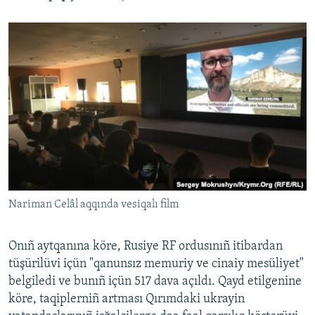
Nariman Celâl aqqında vesiqalı film
Onıñ aytqanına köre, Rusiye RF ordusınıñ itibardan
tüşürilüvi içün "qanunsız memuriy ve cinaiy mesüliyet"
belgiledi ve bunıñ içün 517 dava açıldı. Qayd etilgenine
köre, taqiplerniñ artması Qırımdaki ukrayin