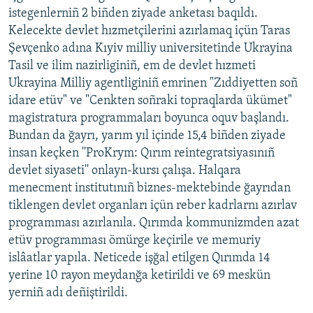
istegenlerniñ 2 biñden ziyade anketası baqıldı.
Kelecekte devlet hızmetçilerini azırlamaq içün Taras
Şevçenko adına Kıyiv milliy universitetinde Ukrayina
Tasil ve ilim nazirliginiñ, em de devlet hızmeti
Ukrayina Milliy agentliginiñ emrinen "Zıddiyetten soñ
idare etüv" ve "Cenkten soñraki topraqlarda ükümet"
magistratura programmaları boyunca oquv başlandı.
Bundan da ğayrı, yarım yıl içinde 15,4 biñden ziyade
insan keçken ''ProKrym: Qırım reintegratsiyasınıñ
devlet siyaseti'' onlayn-kursı çalışa. Halqara
menecment institutınıñ biznes-mektebinde ğayrıdan
tiklengen devlet organları içün reber kadrlarnı azırlav
programması azırlanıla. Qırımda kommunizmden azat
etüv programması ömürge keçirile ve memuriy
islâatlar yapıla. Neticede işğal etilgen Qırımda 14
yerine 10 rayon meydanğa ketirildi ve 69 meskün
yerniñ adı deñiştirildi.