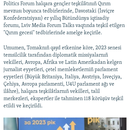
Politics Forum halqara gençler teşkilâtınıñ Qırım
mevzusı boyunca tedbirlerinde, Davostaki (İsviçre
Konfederatsiyası) er yıllıq Bütündünya iqtisadiy
forumı, Lviv Media Forum Talks vaqtında teşkil etilgen
''Qırım gecesi'' tedbirlerinde amelge keçirile.
Umumen, Tomaknıñ qayd etkenine köre, 2023 senesi
temsilcilik tarafından diplomatik missiyalarnıñ
vekilleri, Avropa, Afrika ve Latin Amerikadan kelgen
jurnalist eyyetleri, çetel memleketlerniñ parlament
eyyetleri (Büyük Britaniya, İtaliya, Avstriya, İsveçiya,
Çehiya, Avropa parlamenti, U4U parlament ağı ve
ilâhre), halqara teşkilâtlarnıñ vekilleri, talil
merkezleri, ekspertler ile tahminen 118 körüşüv teşkil
etildi ve keçirildi.