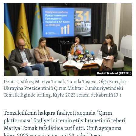
Denis Çistikov, Mariya Tomak, Tamila Taşeva, Olğa Kurışko -
Ukrayina Prezidentiniñ Qırım Muhtar Cumhuriyetindeki
Temsilciliginde brifing, Kıyiv, 2023 senesi dekabrniñ 19-ı
Temsilcilikniñ halqara faaliyeti aqqında "Qırım
platforması" faaliyetini temin etüv hızmetiniñ reberi
Mariya Tomak tafsilâtlıca tarif etti. Onıñ aytqanına