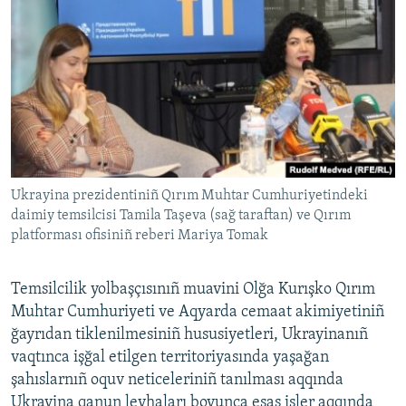
Ukrayina prezidentiniñ Qırım Muhtar Cumhuriyetindeki
daimiy temsilcisi Tamila Taşeva (sağ taraftan) ve Qırım
platforması ofisiniñ reberi Mariya Tomak
Temsilcilik yolbaşçısınıñ muavini Olğa Kurışko Qırım
Muhtar Cumhuriyeti ve Aqyarda cemaat akimiyetiniñ
ğayrıdan tiklenilmesiniñ hususiyetleri, Ukrayinanıñ
vaqtınca işğal etilgen territoriyasında yaşağan
şahıslarnıñ oquv neticeleriniñ tanılması aqqında
Ukrayina qanun leyhaları boyunca esas işler aqqında