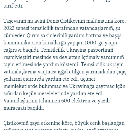
tarif etti.
Taşevanıñ muavini Denis Çistikovnıñ malümatına köre,
2023 senesi temsilcilik tarafından vatandaşlarnıñ, şu
cümleden Qırım sakinleriniñ yardım hattına ve başqa
kommunikatsion kanallarğa yapqan 1000-ge yaqın
çağıruvı baqıldı. Temsilcilik Ukrayina pasportınıñ
resmiyleştirilmesinde ve devletten içtimaiy yardımnıñ
tayin etilmesinde yardım kösterdi. Temsilcilik ukrayin
vatandaşlarına vaqtınca işğal etilgen yarımadadan çıqış
yollarını qıdıruvda yardım ete edi, üçünci
memleketlerde bulunmaq ve Ukrayinağa qaytmaq içün
sıñırdan keçüv meselelerinde yardım ete edi.
Vatandaşlarnıñ tahminen 600 elektron ve yazılı
muracaatı baqıldı.
Çistikovnıñ qayd etkenine köre, büyük cenk başlanğan