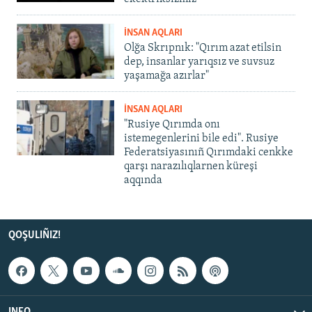
İNSAN AQLARI
Olğa Skrıpnık: "Qırım azat etilsin
dep, insanlar yarıqsız ve suvsuz
yaşamağa azırlar"
İNSAN AQLARI
"Rusiye Qırımda onı
istemegenlerini bile edi". Rusiye
Federatsiyasınıñ Qırımdaki cenkke
qarşı narazılıqlarnen küreşi
aqqında
QOŞULIÑIZ!
INFO