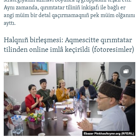
strategiyanıñ azırlavı boyunca iş gruppasını teşkil etti.
Aynı zamanda, qırımtatar tiliniñ inkişafı ile bağlı er
angi müim bir detal qaçırmamaqnıñ pek müim olğanını
ayttı.
Halqnıñ birleşmesi: Aqmescitte qırımtatar
tilinden online imlâ keçirildi (fotoresimler)