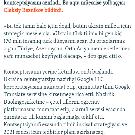
kontseptsiyasını azırladı. Bu aqta müessise yolbaşçısı
Oleksiy Reznikov bildirdi.
«Bu tek tamır halq içün degil, bütün ukrain milleti içün
strategik mesele ola. «Ukrain türk tilini» bilgen kişi
170 mln insanlıq türk dünyasını açar. Bu ortaqlarımız
olğan Türiye, Azerbaycan, Orta Asiya memleketlerinen
yañı munasebet keyfiyeti olacaq», – dep qayd etti o.
Kontseptsiyanıñ yerine ketirilüvi endi başlandı.
Ukraina reintegratsiya nazirligi Google LLC
korporatsiyasına muracaat etip, qırımtatar tilini Google
Translate servisine kirsetmege rica etti. Nazirlik
Duolingoşirketine – çetel tillerini ögrenüv
platformasına muracaat etip, olarnıñ servisi esasında
qırımtatar tili kursını başlatmağa teklif etti.
Kontseptsiyanıñ esasında tilniñ inkişaf strategiyası ve
2021 senesi içün tedbirler planı azırlanacaq.