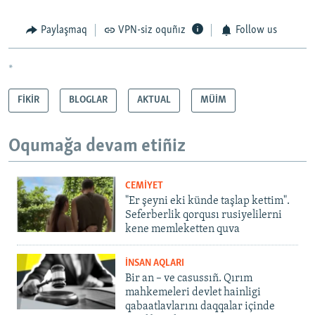
Paylaşmaq
VPN-siz oquñız
Follow us
*
FİKİR
BLOGLAR
AKTUAL
MÜİM
Oqumağa devam etiñiz
CEMİYET
"Er şeyni eki künde taşlap kettim".
Seferberlik qorqusı rusiyelilerni
kene memleketten quva
İNSAN AQLARI
Bir an – ve casussıñ. Qırım
mahkemeleri devlet hainligi
qabaatlavlarını daqqalar içinde