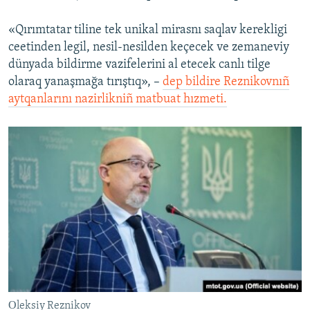
«Qırımtatar tiline tek unikal mirasnı saqlav kerekligi
ceetinden legil, nesil-nesilden keçecek ve zemaneviy
dünyada bildirme vazifelerini al etecek canlı tilge
olaraq yanaşmağa tırıştıq», –
dep bildire Reznikovnıñ
aytqanlarını nazirlikniñ matbuat hızmeti.
Оleksiy Reznikov