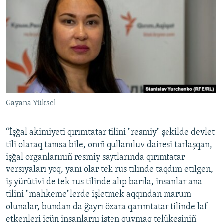
Gayana Yüksel
“İşğal akimiyeti qırımtatar tilini "resmiy" şekilde devlet
tili olaraq tanısa bile, onıñ qullanıluv dairesi tarlaşqan,
işğal organlarınıñ resmiy saytlarında qırımtatar
versiyaları yoq, yani olar tek rus tilinde taqdim etilgen,
iş yürütivi de tek rus tilinde alıp barıla, insanlar ana
tilini "mahkeme"lerde işletmek aqqından marum
olunalar, bundan da ğayrı özara qarımtatar tilinde laf
etkenleri içün insanlarnı işten quvmaq telükesiniñ