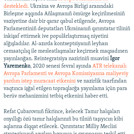
destekledi.
Ukraina ve Avropa Birligi arasındaki
Birleşme aqqında Añlaşmanıñ ömürge keçirilmesiniñ
vaziyetine dair bir qarar qabul etilgende, Avropa
Parlamentiniñ deputatları Ukrainanıñ qırımtatar tiliniñ
inkişaf ettirmek ive populârlaştırmaq niyetini
alğışladılar. Al-azırda kontseptsiyanıñ leyhası
cemaatçılıq ile mesleatlaşmalar keçirmek maqsadınen
yayınlanğan. Reintegratsiya naziriniñ muavini
İgor
Yaremenko
, 2020 senesi fevral ayında
ATR telekanalı
Avropa Parlamenti ve Avropa Komissiyasına maliyeviy
yardım istep muracaat etkenini
ve nazirlik taarfından
vaqtınca işğal etilgen topraqlarğa yayınlama içün para
berüv mehanizmini tetbiq etkenini haber etti.
Refat Çubarovnıñ fikrince, kelecek Tamır halqaları
onyıllığı özü tamır halqlarınıñ bu tilniñ taşıyıcısı kibi
aqlarına diqqat etilecek. Qırımtatar Milliy Meclisi