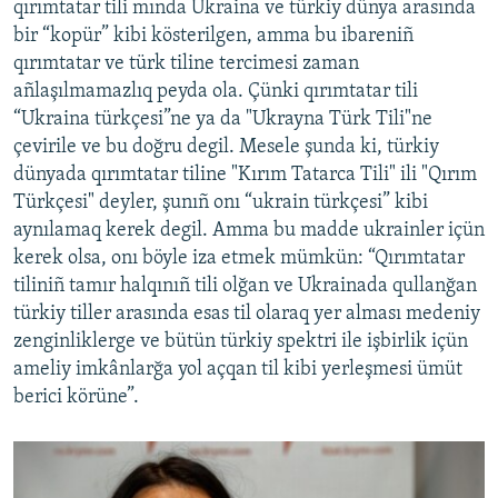
qırımtatar tili mında Ukraina ve türkiy dünya arasında
bir “kopür” kibi kösterilgen, amma bu ibareniñ
qırımtatar ve türk tiline tercimesi zaman
añlaşılmamazlıq peyda ola. Çünki qırımtatar tili
“Ukraina türkçesi”ne ya da "Ukrayna Türk Tili"ne
çevirile ve bu doğru degil. Mesele şunda ki, türkiy
dünyada qırımtatar tiline "Kırım Tatarca Tili" ili "Qırım
Türkçesi" deyler, şunıñ onı “ukrain türkçesi” kibi
aynılamaq kerek degil. Amma bu madde ukrainler içün
kerek olsa, onı böyle iza etmek mümkün: “Qırımtatar
tiliniñ tamır halqınıñ tili olğan ve Ukrainada qullanğan
türkiy tiller arasında esas til olaraq yer alması medeniy
zenginliklerge ve bütün türkiy spektri ile işbirlik içün
ameliy imkânlarğa yol açqan til kibi yerleşmesi ümüt
berici körüne”.