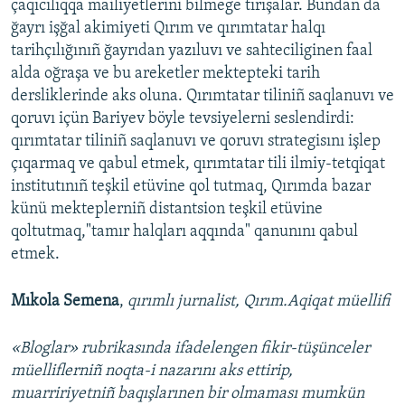
çaqıcılıqqa mailiyetlerini bilmege tırışalar. Bundan da
ğayrı işğal akimiyeti Qırım ve qırımtatar halqı
tarihçılığınıñ ğayrıdan yazıluvı ve sahteciliginen faal
alda oğraşa ve bu areketler mektepteki tarih
dersliklerinde aks oluna. Qırımtatar tiliniñ saqlanuvı ve
qoruvı içün Bariyev böyle tevsiyelerni seslendirdi:
qırımtatar tiliniñ saqlanuvı ve qoruvı strategisını işlep
çıqarmaq ve qabul etmek, qırımtatar tili ilmiy-tetqiqat
institutınıñ teşkil etüvine qol tutmaq, Qırımda bazar
künü mekteplerniñ distantsion teşkil etüvine
qoltutmaq,"tamır halqları aqqında" qanunını qabul
etmek.
Mıkola Semena
,
qırımlı jurnalist, Qırım.Aqiqat müellifi
«Bloglar» rubrikasında ifadelengen fikir-tüşünceler
müelliflerniñ noqta-i nazarını aks ettirip,
muarririyetniñ baqışlarınen bir olmaması mumkün