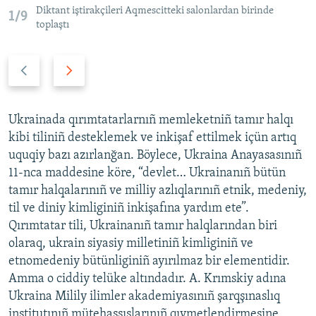
Diktant iştirakçileri Aqmescitteki salonlardan birinde
1/9
toplaştı
P
N
r
e
e
x
v
t
Ukrainada qırımtatarlarnıñ memleketniñ tamır halqı
i
s
kibi tiliniñ desteklemek ve inkişaf ettilmek içün artıq
o
l
uquqiy bazı azırlanğan. Böylece, Ukraina Anayasasınıñ
u
i
11-nca maddesine köre, “devlet… Ukrainanıñ bütün
s
d
tamır halqalarınıñ ve milliy azlıqlarınıñ etnik, medeniy,
s
e
til ve diniy kimliginiñ inkişafına yardım ete”.
l
Qırımtatar tili, Ukrainanıñ tamır halqlarından biri
i
olaraq, ukrain siyasiy milletiniñ kimliginiñ ve
d
etnomedeniy bütünliginiñ ayırılmaz bir elementidir.
e
Amma o ciddiy telüke altındadır. A. Krımskiy adına
Ukraina Milily ilimler akademiyasınıñ şarqşınaslıq
institutınıñ mütehassıslarınıñ qıymetlendirmesine