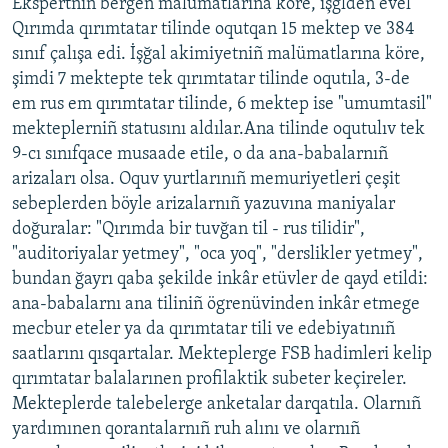
Ekspertniñ bergen malümatlarına köre, işğlden evel
Qırımda qırımtatar tilinde oqutqan 15 mektep ve 384
sınıf çalışa edi. İşğal akimiyetniñ malümatlarına köre,
şimdi 7 mektepte tek qırımtatar tilinde oqutıla, 3-de
em rus em qırımtatar tilinde, 6 mektep ise "umumtasil"
mekteplerniñ statusını aldılar.Ana tilinde oqutulıv tek
9-cı sınıfqace musaade etile, o da ana-babalarnıñ
arizaları olsa. Oquv yurtlarınıñ memuriyetleri çeşit
sebeplerden böyle arizalarnıñ yazuvına maniyalar
doğuralar: "Qırımda bir tuvğan til - rus tilidir",
"auditoriyalar yetmey", "oca yoq", "derslikler yetmey",
bundan ğayrı qaba şekilde inkâr etüvler de qayd etildi:
ana-babalarnı ana tiliniñ ögrenüvinden inkâr etmege
mecbur eteler ya da qırımtatar tili ve edebiyatınıñ
saatlarını qısqartalar. Mekteplerge FSB hadimleri kelip
qırımtatar balalarınen profilaktik subeter keçireler.
Mekteplerde talebelerge anketalar darqatıla. Olarnıñ
yardımınen qorantalarnıñ ruh alını ve olarnıñ