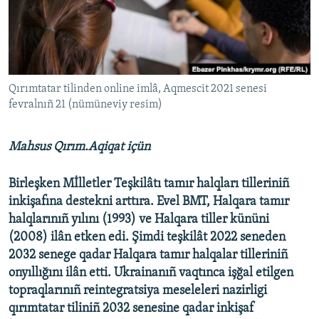
Русский
Українською
QOŞULIÑIZ!
Qırımtatar tilinden online imlâ, Aqmescit 2021 senesi
fevralnıñ 21 (nümüneviy resim)
Mahsus Qırım.Aqiqat içün
RFE/RS bütün saytları
Birleşken Mİlletler Teşkilâtı tamır halqları tilleriniñ
inkişafına destekni arttıra. Evel BMT, Halqara tamır
halqlarınıñ yılını (1993) ve Halqara tiller kününi
(2008) ilân etken edi. Şimdi teşkilât 2022 seneden
2032 senege qadar Halqara tamır halqalar tilleriniñ
onyıllığını ilân etti. Ukrainanıñ vaqtınca işğal etilgen
topraqlarınıñ reintegratsiya meseleleri nazirligi
qırımtatar tiliniñ 2032 senesine qadar inkişaf