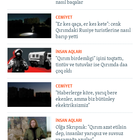
nasıl baqalar
CEMİYET
"Er kes qaça, er kes kete": cenk
Qırımdaki Rusiye turistlerine nasıl
barıp yetti
İNSAN AQLARI
"Qırım birdemligi" işini toqtattı,
tintüv ve tutuvlar ise Qırımda daa
çoq oldı
CEMİYET
"Haberlerge köre, yarıq bere
ekenler, amma biz bütünley
ekektriksizmiz"
İNSAN AQLARI
Olğa Skrıpnık: "Qırım azat etilsin
dep, insanlar yarıqsız ve suvsuz