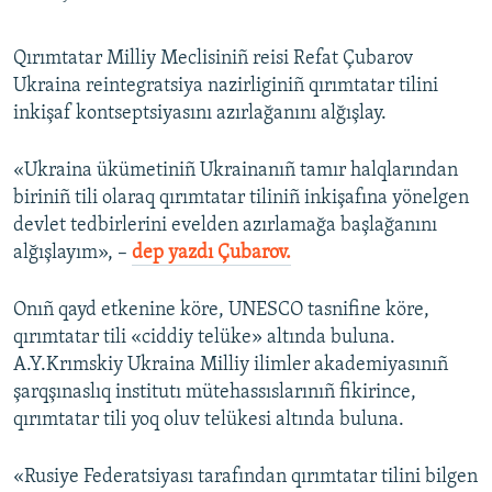
Qırımtatar Milliy Meclisiniñ reisi Refat Çubarov
Ukraina reintegratsiya nazirliginiñ qırımtatar tilini
inkişaf kontseptsiyasını azırlağanını alğışlay.
«Ukraina ükümetiniñ Ukrainanıñ tamır halqlarından
biriniñ tili olaraq qırımtatar tiliniñ inkişafına yönelgen
devlet tedbirlerini evelden azırlamağa başlağanını
alğışlayım», –
dep yazdı Çubarov.
Onıñ qayd etkenine köre, UNESCO tasnifine köre,
qırımtatar tili «ciddiy telüke» altında buluna.
A.Y.Krımskiy Ukraina Milliy ilimler akademiyasınıñ
şarqşınaslıq institutı mütehassıslarınıñ fikirince,
qırımtatar tili yoq oluv telükesi altında buluna.
«Rusiye Federatsiyası tarafından qırımtatar tilini bilgen