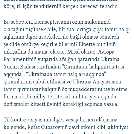
köre, til içün tehditlerniñ kerçek derecesi fenadır.
Bu sebepten, kontseptsiyanıñ özün mükemmel
olacağını tüşünsek bile, bir sual ortağa çıqa: tamır halqı
aqlarınıñ diger aspektleri ile bağlı olmasa semereli
şekilde ömürge keçirile bilermi? Elbette bu tilniñ
inkişafına da mania olacaq. Misal olaraq, Avropa
Parlamentiniñ yuqarıda añılğan qararında Ukraina
Yuqarı Radası tarafından “Qırımtatar halqınıñ statusı
aqqında”, “Ukrainada tamır halqları aqqında”
qanunlarnıñ qabul etilmesi ve Ukraina Anayasasına
tamır qırımtatar halqınıñ öz muqadderatını tayin etme
forması kibi milliy-territorial muhtariyet aqqında
deñişmeler kirsetilüviniñ kerekligi aqqında yazıla.
Til kontseptsiyasınıñ diger vesiqalarnen alâqasına
kelgende, Refat Çubarovnıñ qayd etkeni kibi, akimiyet