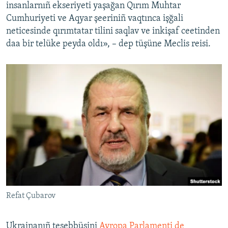
insanlarnıñ ekseriyeti yaşağan Qırım Muhtar
Cumhuriyeti ve Aqyar şeeriniñ vaqtınca işğali
neticesinde qırımtatar tilini saqlav ve inkişaf ceetinden
daa bir telüke peyda oldı», – dep tüşüne Meclis reisi.
Refat Çubarov
Ukrainanıñ teşebbüsini
Avropa Parlamenti de