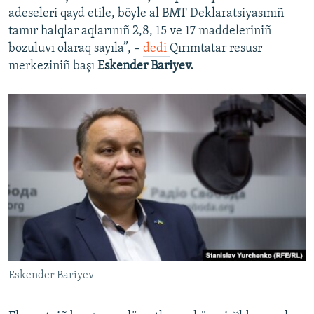
adeseleri qayd etile, böyle al BMT Deklaratsiyasınıñ
tamır halqlar aqlarınıñ 2,8, 15 ve 17 maddeleriniñ
bozuluvı olaraq sayıla”, –
dedi
Qırımtatar resusr
merkeziniñ başı
Eskender Bariyev.
Eskender Bariyev