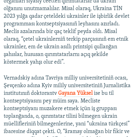
organları siyasiy ceetten qırımtatarlar da ukrain
olğanını unutmamalılar. Misal olaraq, Ukraina TİN
2023 yılğa qadar çeteldeki ukrainler ile işbirlik devlet
programması kontseptsiyasınıñ leyhasını azırladı.
Meclis azalarında bir qaç teklif peyda oldı. Misal
olaraq, “çetel ukrainlerniñ terkip parçasınıñ em etnik
ukrainler, em de ukrain asıllı printsipi qullanğan
şahıslar, hususan qırımtatarlarnı açıq şekilde
köstermek yahşı olur edi”.
Vernadskiy adına Tavriya milliy universitetiniñ ocası,
Şevçenko adına Kyiv milily universitetiniñ Jurnalistika
institutınıñ doktorantv
Gayana Yüksel
ise bu til
kontseptsiyasını pey müim saya. Mecliste
kontseptsiyanı muzakere etmek içün iş gruppası
toplanğanda, o, qırımtatar tilini bilmegen ukrain
müellifleriniñ bilmegenlerine, yani “ukraina türkçesi”
ibaresine diqqat çekti. O, “âramay olmağan bir fikir ve