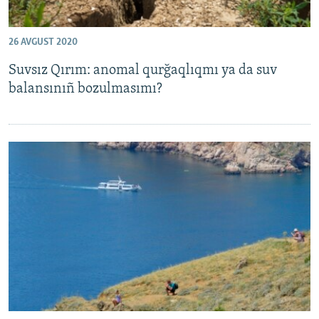
26 AVGUST 2020
Suvsız Qırım: anomal qurğaqlıqmı ya da suv
balansınıñ bozulmasımı?