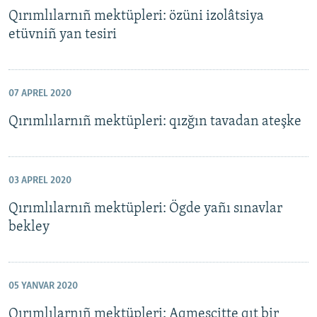
Qırımlılarnıñ mektüpleri: özüni izolâtsiya
etüvniñ yan tesiri
07 APREL 2020
Qırımlılarnıñ mektüpleri: qızğın tavadan ateşke
03 APREL 2020
Qırımlılarnıñ mektüpleri: Ögde yañı sınavlar
bekley
05 YANVAR 2020
Qırımlılarnıñ mektüpleri: Aqmescitte qıt bir