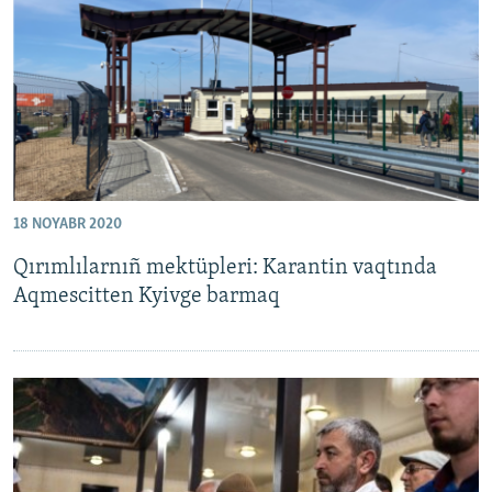
Русский
Українською
QOŞULIÑIZ!
18 NOYABR 2020
RFE/RS bütün saytları
Qırımlılarnıñ mektüpleri: Karantin vaqtında
Aqmescitten Kyivge barmaq