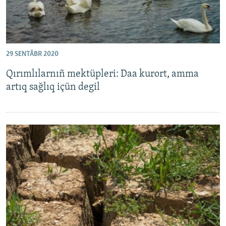
29 SENTÂBR 2020
Qırımlılarnıñ mektüpleri: Daa kurort, amma
artıq sağlıq içün degil