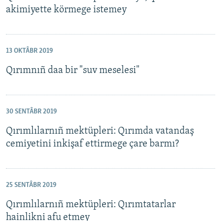
akimiyette körmege istemey
13 OKTÂBR 2019
Qırımnıñ daa bir "suv meselesi"
30 SENTÂBR 2019
Qırımlılarnıñ mektüpleri: Qırımda vatandaş
cemiyetini inkişaf ettirmege çare barmı?
25 SENTÂBR 2019
Qırımlılarnıñ mektüpleri: Qırımtatarlar
hainlikni afu etmey