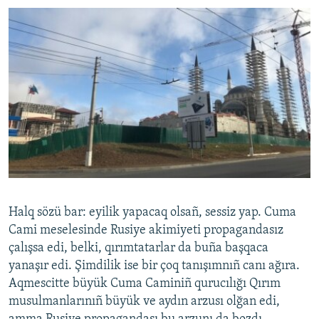
Halq sözü bar: eyilik yapacaq olsañ, sessiz yap. Cuma
Cami meselesinde Rusiye akimiyeti propagandasız
çalışsa edi, belki, qırımtatarlar da buña başqaca
yanaşır edi. Şimdilik ise bir çoq tanışımnıñ canı ağıra.
Aqmescitte büyük Cuma Caminiñ qurucılığı Qırım
musulmanlarınıñ büyük ve aydın arzusı olğan edi,