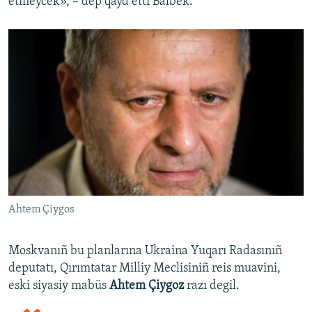
etmeycek», – dep qayd etti Balbek.
Ahtem Çiygos
Moskvanıñ bu planlarına Ukraina Yuqarı Radasınıñ
deputatı, Qırımtatar Milliy Meclisiniñ reis muavini,
eski siyasiy mabüs
Ahtem Çiygoz
razı degil.