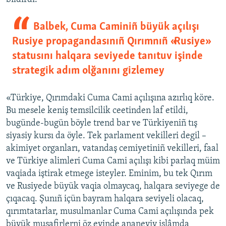
Balbek, Cuma Caminiñ büyük açılışı
Rusiye propagandasınıñ Qırımnıñ «Rusiye»
statusını halqara seviyede tanıtuv işinde
strategik adım olğanını gizlemey
«Türkiye, Qırımdaki Cuma Cami açılışına azırlıq köre.
Bu mesele keniş temsilcilik ceetinden laf etildi,
bugünde-bugün böyle trend bar ve Türkiyeniñ tış
siyasiy kursı da öyle. Tek parlament vekilleri degil –
akimiyet organları, vatandaş cemiyetiniñ vekilleri, faal
ve Türkiye alimleri Cuma Cami açılışı kibi parlaq müim
vaqiada iştirak etmege isteyler. Eminim, bu tek Qırım
ve Rusiyede büyük vaqia olmaycaq, halqara seviyege de
çıqacaq. Şunıñ içün bayram halqara seviyeli olacaq,
qırımtatarlar, musulmanlar Cuma Cami açılışında pek
büyük musafirlerni öz evinde ananeviy islâmda