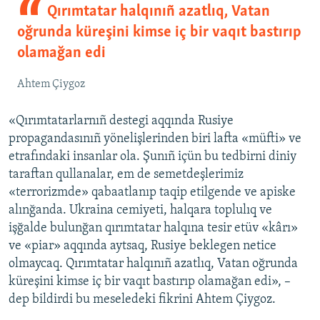
Qırımtatar halqınıñ azatlıq, Vatan
oğrunda küreşini kimse iç bir vaqıt bastırıp
olamağan edi
Ahtem Çiygoz
«Qırımtatarlarnıñ destegi aqqında Rusiye
propagandasınıñ yönelişlerinden biri lafta «müfti» ve
etrafındaki insanlar ola. Şunıñ içün bu tedbirni diniy
taraftan qullanalar, em de semetdeşlerimiz
«terrorizmde» qabaatlanıp taqip etilgende ve apiske
alınğanda. Ukraina cemiyeti, halqara toplulıq ve
işğalde bulunğan qırımtatar halqına tesir etüv «kârı»
ve «piar» aqqında aytsaq, Rusiye beklegen netice
olmaycaq. Qırımtatar halqınıñ azatlıq, Vatan oğrunda
küreşini kimse iç bir vaqıt bastırıp olamağan edi», –
dep bildirdi bu meseledeki fikrini Ahtem Çiygoz.