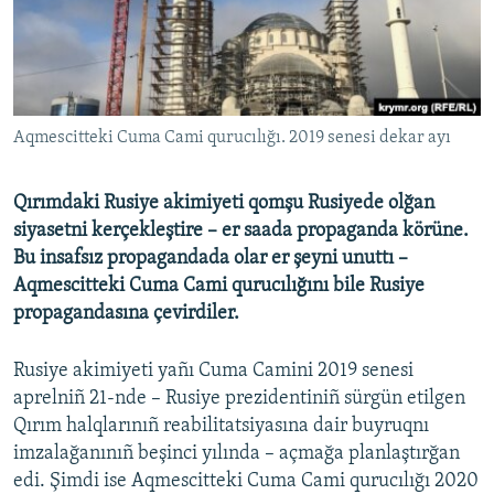
Русский
Українською
QOŞULIÑIZ!
Aqmescitteki Cuma Cami qurucılığı. 2019 senesi dekar ayı
Qırımdaki Rusiye akimiyeti qomşu Rusiyede olğan
siyasetni kerçekleştire – er saada propaganda körüne.
RFE/RS bütün saytları
Bu insafsız propagandada olar er şeyni unuttı –
Aqmescitteki Cuma Cami qurucılığını bile Rusiye
propagandasına çevirdiler.
Rusiye akimiyeti yañı Cuma Camini 2019 senesi
aprelniñ 21-nde – Rusiye prezidentiniñ sürgün etilgen
Qırım halqlarınıñ reabilitatsiyasına dair buyruqnı
imzalağanınıñ beşinci yılında – açmağa planlaştırğan
edi. Şimdi ise Aqmescitteki Cuma Cami qurucılığı 2020