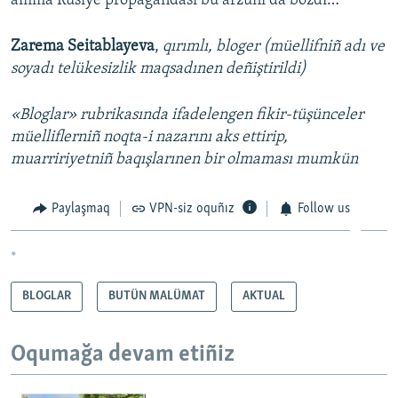
amma Rusiye propagandası bu arzunı da bozdı…
Zarema Seitablayeva
,
qırımlı, bloger (müellifniñ adı ve
soyadı telükesizlik maqsadınen deñiştirildi)
«Bloglar» rubrikasında ifadelengen fikir-tüşünceler
müelliflerniñ noqta-i nazarını aks ettirip,
muarririyetniñ baqışlarınen bir olmaması mumkün
Paylaşmaq
VPN-siz oquñız
Follow us
*
BLOGLAR
BUTÜN MALÜMAT
AKTUAL
Oqumağa devam etiñiz