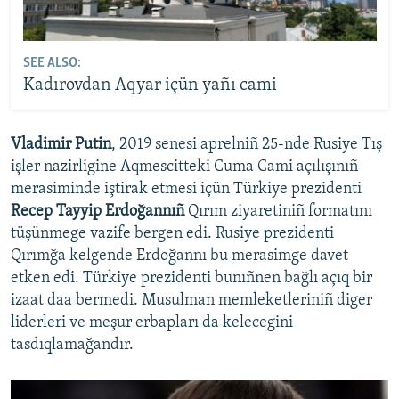
SEE ALSO:
Kadırovdan Aqyar içün yañı cami
Vladimir Putin
, 2019 senesi aprelniñ 25-nde Rusiye Tış
işler nazirligine Aqmescitteki Cuma Cami açılışınıñ
merasiminde iştirak etmesi içün Türkiye prezidenti
Recep Tayyip Erdoğannıñ
Qırım ziyaretiniñ formatını
tüşünmege vazife bergen edi. Rusiye prezidenti
Qırımğa kelgende Erdoğannı bu merasimge davet
etken edi. Türkiye prezidenti bunıñnen bağlı açıq bir
izaat daa bermedi. Musulman memleketleriniñ diger
liderleri ve meşur erbapları da kelecegini
tasdıqlamağandır.