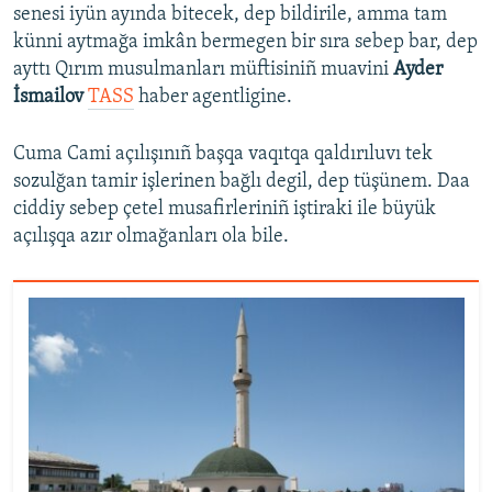
senesi iyün ayında bitecek, dep bildirile, amma tam
künni aytmağa imkân bermegen bir sıra sebep bar, dep
ayttı Qırım musulmanları müftisiniñ muavini
Ayder
İsmailov
TASS
haber agentligine.
Cuma Cami açılışınıñ başqa vaqıtqa qaldırıluvı tek
sozulğan tamir işlerinen bağlı degil, dep tüşünem. Daa
ciddiy sebep çetel musafirleriniñ iştiraki ile büyük
açılışqa azır olmağanları ola bile.