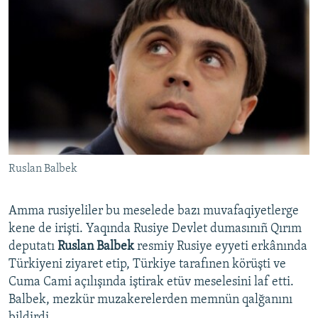
Ruslan Balbek
Amma rusiyeliler bu meselede bazı muvafaqiyetlerge
kene de irişti. Yaqında Rusiye Devlet dumasınıñ Qırım
deputatı
Ruslan Balbek
resmiy Rusiye eyyeti erkânında
Türkiyeni ziyaret etip, Türkiye tarafınen körüşti ve
Cuma Cami açılışında iştirak etüv meselesini laf etti.
Balbek, mezkür muzakerelerden memnün qalğanını
bildirdi.