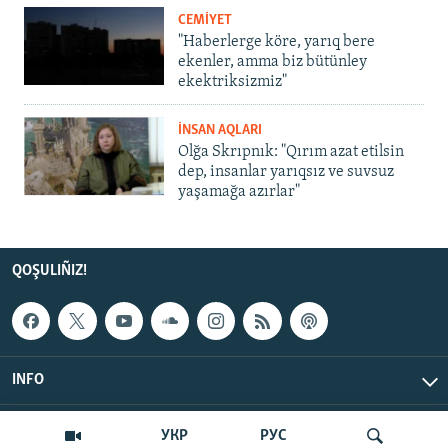
CEMİYET
"Haberlerge köre, yarıq bere
ekenler, amma biz bütünley
ekektriksizmiz"
İNSAN AQLARI
Olğa Skrıpnık: "Qırım azat etilsin
dep, insanlar yarıqsız ve suvsuz
yaşamağa azırlar"
QOŞULIÑIZ!
INFO
© Qırım.Aqiqat, 2026 | All Rights Reserved.
УКР
РУС