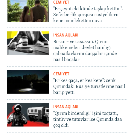
CEMİYET
"Er şeyni eki künde taşlap kettim".
Seferberlik qorqusı rusiyelilerni
kene memleketten quva
İNSAN AQLARI
Bir an – ve casussıñ. Qırım
mahkemeleri devlet hainligi
qabaatlavlarını daqqalar içinde
nasıl baqalar
CEMİYET
"Er kes qaça, er kes kete": cenk
Qırımdaki Rusiye turistlerine nasıl
barıp yetti
İNSAN AQLARI
"Qırım birdemligi" işini toqtattı,
tintüv ve tutuvlar ise Qırımda daa
çoq oldı