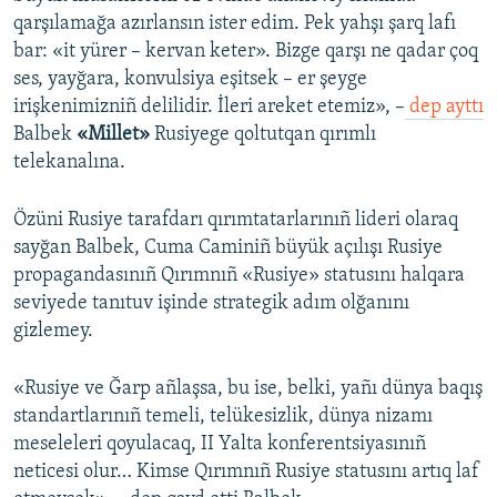
qarşılamağa azırlansın ister edim. Pek yahşı şarq lafı
bar: «it yürer – kervan keter». Bizge qarşı ne qadar çoq
ses, yayğara, konvulsiya eşitsek – er şeyge
irişkenimizniñ delilidir. İleri areket etemiz», –
dep ayttı
Balbek
«Millet»
Rusiyege qoltutqan qırımlı
telekanalına.
Özüni Rusiye tarafdarı qırımtatarlarınıñ lideri olaraq
sayğan Balbek, Cuma Caminiñ büyük açılışı Rusiye
propagandasınıñ Qırımnıñ «Rusiye» statusını halqara
seviyede tanıtuv işinde strategik adım olğanını
gizlemey.
«Rusiye ve Ğarp añlaşsa, bu ise, belki, yañı dünya baqış
standartlarınıñ temeli, telükesizlik, dünya nizamı
meseleleri qoyulacaq, II Yalta konferentsiyasınıñ
neticesi olur… Kimse Qırımnıñ Rusiye statusını artıq laf