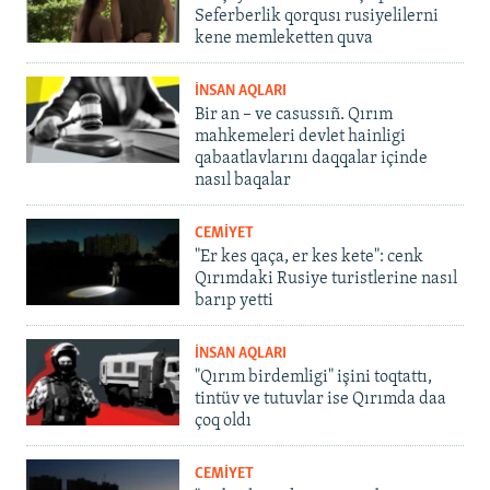
Seferberlik qorqusı rusiyelilerni
kene memleketten quva
İNSAN AQLARI
Bir an – ve casussıñ. Qırım
mahkemeleri devlet hainligi
qabaatlavlarını daqqalar içinde
nasıl baqalar
CEMİYET
"Er kes qaça, er kes kete": cenk
Qırımdaki Rusiye turistlerine nasıl
barıp yetti
İNSAN AQLARI
"Qırım birdemligi" işini toqtattı,
tintüv ve tutuvlar ise Qırımda daa
çoq oldı
CEMİYET