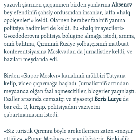
yazuvlı şiarınen çıqqanınen birden yanlarına
Aksenov
bey efendiniñ şahsiy ordusından insanlar, lafta «halq
opolçenleri» keldi. Olarnen beraber faalniñ yanına
politsiya hadimleri de keldi. Bu «halq imayecileri»
Gvozdoderovnı politsiya bölügine almağa istedi, amma,
onıñ bahtına, Qırımnıñ Rusiye yolbaşçısınıñ matbuat
konferentsiyasına Moskvadan da jurnalistler keldi, ve
bazıları meydanda edi.
Birden «Rupor Moskvı» kanalınıñ mühbiri Tatyana
kelip, video çıqarmağa başladı. Jurnalistniñ artından
meydanda olğan faal aqmescitliler, blogerler yaqınlaştı.
Faaller arasında cemaatçı ve siyasetçi
Boris Lurye
de
bar edi. O, kirişip, politsiyadan vaziyetni
qabartmamasını istedi.
«Siz turistik Qırımnı böyle areketlernen zaten «meşur
ettiñiz», «Rupor Moskvı» er şeyni kösterir. Bir kişilik