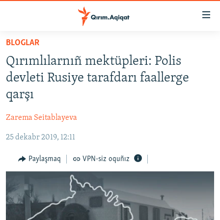
Link
açıqlığı
Esas
BLOGLAR
mündericege
HABERLER
Qırımlılarnıñ mektüpleri: Polis
qaytmaq
SİYASET
Baş
devleti Rusiye tarafdarı faallerge
İQTİSADİYAT
navigatsiyağa
qarşı
qaytmaq
CEMİYET
Qıdıruvğa
Zarema Seitablayeva
MEDENİYET
qaytmaq
25 dekabr 2019, 12:11
İNSAN AQLARI
VİDEO
Paylaşmaq
VPN-siz oquñız
SÜRET
BLOGLAR
FİKİR