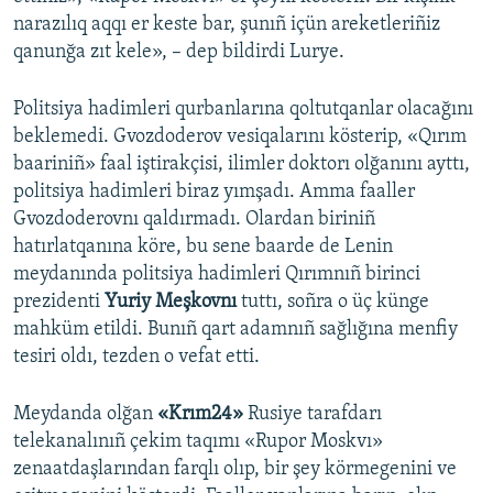
narazılıq aqqı er keste bar, şunıñ içün areketleriñiz
qanunğa zıt kele», – dep bildirdi Lurye.
Politsiya hadimleri qurbanlarına qoltutqanlar olacağını
beklemedi. Gvozdoderov vesiqalarını kösterip, «Qırım
baariniñ» faal iştirakçisi, ilimler doktorı olğanını ayttı,
politsiya hadimleri biraz yımşadı. Amma faaller
Gvozdoderovnı qaldırmadı. Olardan biriniñ
hatırlatqanına köre, bu sene baarde de Lenin
meydanında politsiya hadimleri Qırımnıñ birinci
prezidenti
Yuriy Meşkovnı
tuttı, soñra o üç künge
mahküm etildi. Bunıñ qart adamnıñ sağlığına menfiy
tesiri oldı, tezden o vefat etti.
Meydanda olğan
«Krım24»
Rusiye tarafdarı
telekanalınıñ çekim taqımı «Rupor Moskvı»
zenaatdaşlarından farqlı olıp, bir şey körmegenini ve