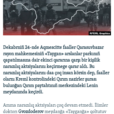
Русский
Українською
QOŞULIÑIZ!
Dekabrniñ 24-nde Aqmescitte faaller Qarasuvbazar
rayon mahkemesiniñ «Taygan» arslanlar parkınıñ
RFE/RS bütün saytları
qapatılmasına dair ekinci qararına qarşı bir kişilik
narazılıq aktsiyalarını keçirmege qarar aldı. Bu
narazılıq aktsiyalarını daa çoq insan körsin dep, faaller
olarnı Kreml kontrolindeki Qırım nazirler şurası
bulunğan Qırım paytahtınıñ merkezindeki Lenin
meydanında keçirdi.
Amma narazılıq aktsiyaları çoq devam etmedi. İlimler
doktorı
Gvozdoderov
meydanğa «Tayganğa» qoltutuv