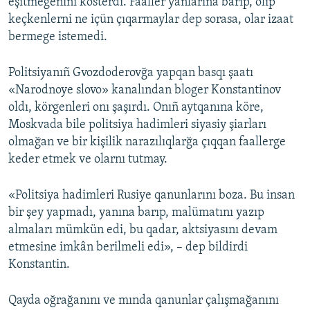
eşitmegenini kösterdi. Faaller yanlarına barıp, olıp
keçkenlerni ne içün çıqarmaylar dep sorasa, olar izaat
bermege istemedi.
Politsiyanıñ Gvozdoderovğa yapqan basqı şaatı
«Narodnoye slovo» kanalından bloger Konstantinov
oldı, körgenleri onı şaşırdı. Onıñ aytqanına köre,
Moskvada bile politsiya hadimleri siyasiy şiarları
olmağan ve bir kişilik narazılıqlarğa çıqqan faallerge
keder etmek ve olarnı tutmay.
«Politsiya hadimleri Rusiye qanunlarını boza. Bu insan
bir şey yapmadı, yanına barıp, malümatını yazıp
almaları mümkün edi, bu qadar, aktsiyasını devam
etmesine imkân berilmeli edi», – dep bildirdi
Konstantin.
Qayda oğrağanını ve mında qanunlar çalışmağanını