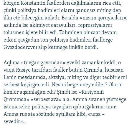
körgen Konstantin faallerden dağılmalarını rica etti,
çünki politsiya hadimleri olarnı qanunsız miting dep
ilân ete bilecegini añladı. Bu alda «nizam qoruyıcıları»,
asılında ise akimiyet qaravulları, repressiyalarnı
tolusınen işlete bilir edi. Tahminen bir saat devam
etken qavğadan soñ politsiya hadimleri faallerge
Gvozdoderovnı alıp ketmege imkân berdi.
Aqlıma «tuvğan gavandan» evelki zamanlar keldi, o
vaqıt Rusiye tarafdarı faaller bütün Qırımda, hususan
Lenin meydanında, aktsiya, miting ve diger tedbirlerni
serbest keçirgen edi. Nesini begenmey ediler? Olarnı
kimler aqsımlağan edi? Şimdi ise «Rusiyeniñ
Qırımında» «serbest ava» ala. Amma sıranen yürmege
istemeseler, politsiya tayaqları qaburğalarına urar.
Amma rus ata sözünde aytılğanı kibi, «ursa –
sevedir»…