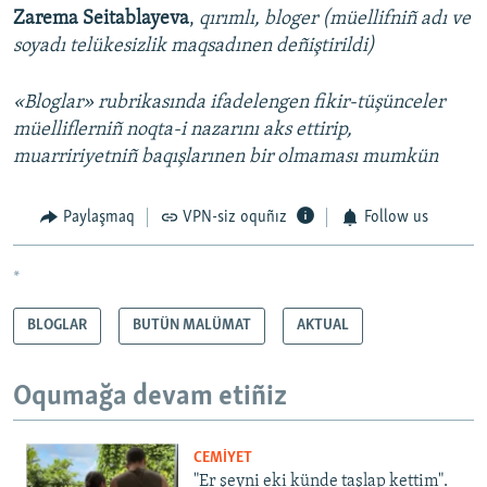
Zarema Seitablayeva
,
qırımlı, bloger (müellifniñ adı ve
soyadı telükesizlik maqsadınen deñiştirildi)
«Bloglar» rubrikasında ifadelengen fikir-tüşünceler
müelliflerniñ noqta-i nazarını aks ettirip,
muarririyetniñ baqışlarınen bir olmaması mumkün
Paylaşmaq
VPN-siz oquñız
Follow us
*
BLOGLAR
BUTÜN MALÜMAT
AKTUAL
Oqumağa devam etiñiz
CEMİYET
"Er şeyni eki künde taşlap kettim".