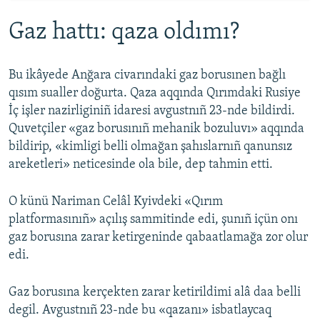
Gaz hattı: qaza oldımı?
Bu ikâyede Anğara civarındaki gaz borusınen bağlı
qısım sualler doğurta. Qaza aqqında Qırımdaki Rusiye
İç işler nazirliginiñ idaresi avgustnıñ 23-nde bildirdi.
Quvetçiler «gaz borusınıñ mehanik bozuluvı» aqqında
bildirip, «kimligi belli olmağan şahıslarnıñ qanunsız
areketleri» neticesinde ola bile, dep tahmin etti.
O künü Nariman Celâl Kyivdeki «Qırım
platformasınıñ» açılış sammitinde edi, şunıñ içün onı
gaz borusına zarar ketirgeninde qabaatlamağa zor olur
edi.
Gaz borusına kerçekten zarar ketirildimi alâ daa belli
degil. Avgustnıñ 23-nde bu «qazanı» isbatlaycaq