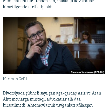
Bunı faal tek bir künden soñ, mustaqil advokatlar
kirsetilgende tarif etip oldı.
Nariman Celâl
Diversiyada şübheli sayılğan ağa-qardaş Aziz ve Asan
Ahtemovlarğa mustaqil advokatlar alâ daa
kirsetilmedi. Ahtemovlarnıñ tuvğanları añlaşqan