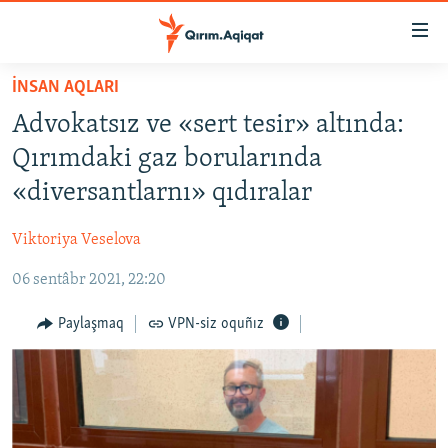
Link
açıqlığı
Esas
İNSAN AQLARI
mündericege
HABERLER
Advokatsız ve «sert tesir» altında:
qaytmaq
SİYASET
Baş
Qırımdaki gaz borularında
İQTİSADİYAT
navigatsiyağa
«diversantlarnı» qıdıralar
qaytmaq
CEMİYET
Qıdıruvğa
Viktoriya Veselova
MEDENİYET
qaytmaq
06 sentâbr 2021, 22:20
İNSAN AQLARI
VİDEO
Paylaşmaq
VPN-siz oquñız
SÜRET
BLOGLAR
FİKİR