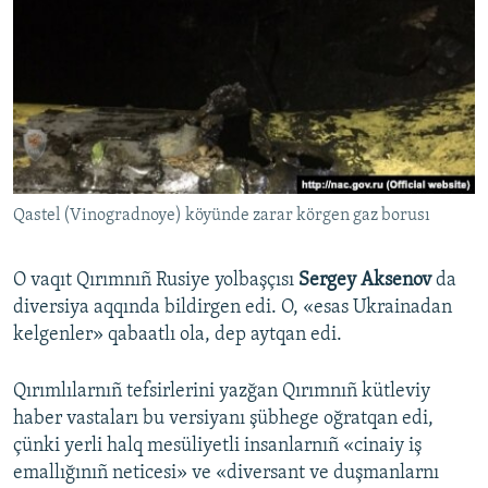
Qastel (Vinogradnoye) köyünde zarar körgen gaz borusı
O vaqıt Qırımnıñ Rusiye yolbaşçısı
Sergey Aksenov
da
diversiya aqqında bildirgen edi. O, «esas Ukrainadan
kelgenler» qabaatlı ola, dep aytqan edi.
Qırımlılarnıñ tefsirlerini yazğan Qırımnıñ kütleviy
haber vastaları bu versiyanı şübhege oğratqan edi,
çünki yerli halq mesüliyetli insanlarnıñ «cinaiy iş
emallığınıñ neticesi» ve «diversant ve duşmanlarnı