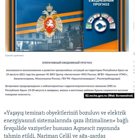
«Yaşayış teminatı obyektleriniñ bozuluvı ve elektrik
energiyasınıñ sistemalarında qaza ihtimalinen» bağlı
fevqulâde vaziyetler hususan Aqmescit rayonında
tahmin etildi, Nariman Celâl ve ağa-qardaş