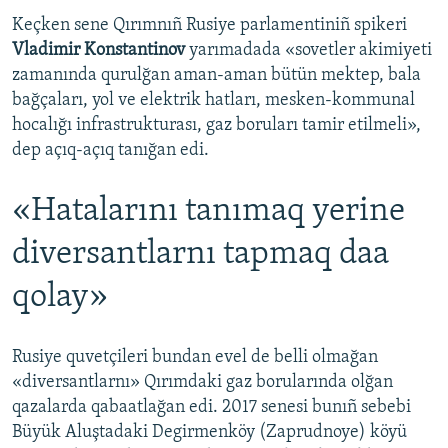
Keçken sene Qırımnıñ Rusiye parlamentiniñ spikeri
Vladimir Konstantinov
yarımadada «sovetler akimiyeti
zamanında qurulğan aman-aman bütün mektep, bala
bağçaları, yol ve elektrik hatları, mesken-kommunal
hocalığı infrastrukturası, gaz boruları tamir etilmeli»,
dep açıq-açıq tanığan edi.
«Hatalarını tanımaq yerine
diversantlarnı tapmaq daa
qolay»
Rusiye quvetçileri bundan evel de belli olmağan
«diversantlarnı» Qırımdaki gaz borularında olğan
qazalarda qabaatlağan edi. 2017 senesi bunıñ sebebi
Büyük Aluştadaki Degirmenköy (Zaprudnoye) köyü