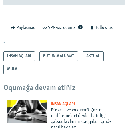
Paylaşmaq
VPN-siz oquñız
Follow us
*
İNSAN AQLARI
BUTÜN MALÜMAT
AKTUAL
MÜİM
Oqumağa devam etiñiz
İNSAN AQLARI
Bir an – ve casussıñ. Qırım
mahkemeleri devlet hainligi
qabaatlavlarını daqqalar içinde
nasıl baqalar