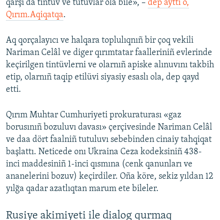
qarşı da tintüv ve tutuvlar ola bile», –
dep ayttı o,
Qırım.Aqiqatqa
.
Aq qorçalayıcı ve halqara toplulıqnıñ bir çoq vekili
Nariman Celâl ve diger qırımtatar faalleriniñ evlerinde
keçirilgen tintüvlerni ve olarnıñ apiske alınuvını takbih
etip, olarnıñ taqip etilüvi siyasiy esaslı ola, dep qayd
etti.
Qırım Muhtar Cumhuriyeti prokuraturası «gaz
borusınıñ bozuluvı davası» çerçivesinde Nariman Celâl
ve daa dört faalniñ tutuluvı sebebinden cinaiy tahqiqat
başlattı. Neticede onı Ukraina Ceza kodeksiniñ 438-
inci maddesiniñ 1-inci qısmına (cenk qanunları ve
ananelerini bozuv) keçirdiler. Oña köre, sekiz yıldan 12
yılğa qadar azatlıqtan marum ete bileler.
Rusiye akimiyeti ile dialog qurmaq