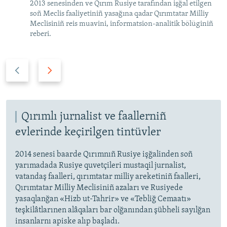
2013 senesinden ve Qırım Rusiye tarafından işğal etilgen
soñ Meclis faaliyetiniñ yasağına qadar Qırımtatar Milliy
Meclisiniñ reis muavini, informatsion-analitik bölüginiñ
reberi.
P
N
r
e
e
x
v
t
i
Qırımlı jurnalist ve faallerniñ
s
o
l
evlerinde keçirilgen tintüvler
u
i
s
d
2014 senesi baarde Qırımnıñ Rusiye işğalinden soñ
yarımadada Rusiye quvetçileri mustaqil jurnalist,
s
e
vatandaş faalleri, qırımtatar milliy areketiniñ faalleri,
l
Qırımtatar Milliy Meclisiniñ azaları ve Rusiyede
i
yasaqlanğan «Hizb ut-Tahrir» ve «Tebliğ Cemaatı»
d
teşkilâtlarınen alâqaları bar olğanından şübheli sayılğan
e
insanlarnı apiske alıp başladı.