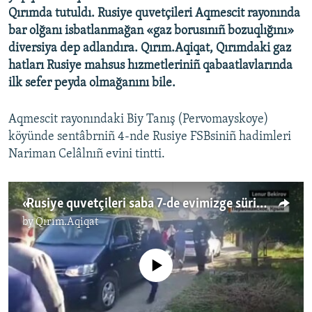
Qırımda tutuldı. Rusiye quvetçileri Aqmescit rayonında
bar olğanı isbatlanmağan «gaz borusınıñ bozuqlığını»
diversiya dep adlandıra. Qırım.Aqiqat, Qırımdaki gaz
hatları Rusiye mahsus hızmetleriniñ qabaatlavlarında
ilk sefer peyda olmağanını bile.
Aqmescit rayonındaki Biy Tanış (Pervomayskoye)
köyünde sentâbrniñ 4-nde Rusiye FSBsiniñ hadimleri
Nariman Celâlnıñ evini tintti.
«Rusiye quvetçileri saba 7-de evimizge sürip kirdi»: Nariman Celâlnıñ ömür arqadaşı tafsilâtlarnı aydınlattı
by
Qırım.Aqiqat
No media source currently available