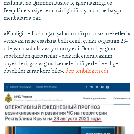
malümat ne Qırımnıñ Rusiye İç işler nazirligi ve
Fevqulâde vaziyetler nazirliginiñ saytında, ne başqa
menbalarda bar.
«Kimligi belli olmağan şahıslarnıñ qanunsız areketleri»
versiyası nege esaslana belli degil, çünki avgustnıñ 23-
nde yarımadada ava yaramay edi. Boranlı yağmur
sebebinden qurtarıcılar «elektrik energiyasınıñ
obyektleri, gaz yağ malzemeleriniñ yerleri ve diger
obyektler zarar köre bile»,
dep tenbilegen edi
.