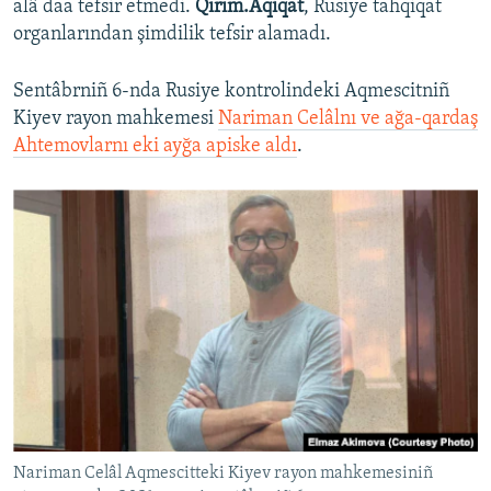
alâ daa tefsir etmedi.
Qırım.Aqiqat
, Rusiye tahqiqat
organlarından şimdilik tefsir alamadı.
Sentâbrniñ 6-nda Rusiye kontrolindeki Aqmescitniñ
Kiyev rayon mahkemesi
Nariman Celâlnı
ve ağa-qardaş
Ahtemovlarnı eki ayğa apiske aldı
.
Nariman Celâl Aqmescitteki Kiyev rayon mahkemesiniñ