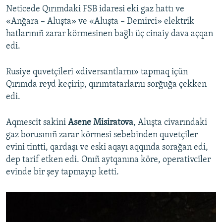
Neticede Qırımdaki FSB idaresi eki gaz hattı ve
«Anğara – Aluşta» ve «Aluşta – Demirci» elektrik
hatlarınıñ zarar körmesinen bağlı üç cinaiy dava açqan
edi.
Rusiye quvetçileri «diversantlarnı» tapmaq içün
Qırımda reyd keçirip, qırımtatarlarnı sorğuğa çekken
edi.
Aqmescit sakini
Asene Misiratova
, Aluşta civarındaki
gaz borusınıñ zarar körmesi sebebinden quvetçiler
evini tintti, qardaşı ve eski aqayı aqqında sorağan edi,
dep tarif etken edi. Onıñ aytqanına köre, operativciler
evinde bir şey tapmayıp ketti.