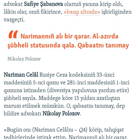
advokat
Safiye Şabanova
olarnıñ yanına kirip oldı,
lâkin olar, onıñ fikirince,
«basqı altında»
işbirliginden
vazgeçti.​
Narimannıñ alı bir qarar. Al-azırda
şübheli statusında qala. Qabaatnı tanımay
Nikolay Polozov
Nariman Celâl
Rusiye Ceza kodeksiniñ 33-ünci
maddesiniñ 5-nci qısmı ve 281-inci maddesiniñ 1-inci
qısmına istinaden (diversiya yapıluvına yardım etüv)
şübheli sayıla. Maddege köre 15 yıldan azatlıqtan
marum etilmek mümkün. O, qabaatnı tanımay, dep
bildire advokatı
Nikolay Polozov
.
«Bugün onı (Nariman Celâlnı –
QA
) körip, tahqiqat
tedbirlerinde iştirak ettim. Narimannıñ alı bir qarar.