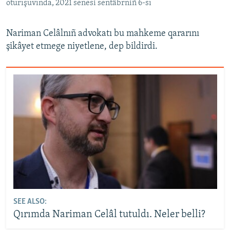
oturışuvında, 2021 senesi sentâbrniñ 6-sı
Nariman Celâlnıñ advokatı bu mahkeme qararını
şikâyet etmege niyetlene, dep bildirdi.
SEE ALSO:
Qırımda Nariman Celâl tutuldı. Neler belli?