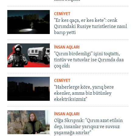
CEMİYET
"Er kes qaça, er kes kete": cenk
Qırımdaki Rusiye turistlerine nasıl
barıp yetti
İNSAN AQLARI
"Qırım birdemligi" işini toqtattı,
tintüv ve tutuvlar ise Qırımda daa
çoq oldı
CEMİYET
"Haberlerge köre, yarıq bere
ekenler, amma biz bütünley
ekektriksizmiz"
İNSAN AQLARI
Olğa Skrıpnık: "Qırım azat etilsin
dep, insanlar yarıqsız ve suvsuz
yaşamağa azırlar"