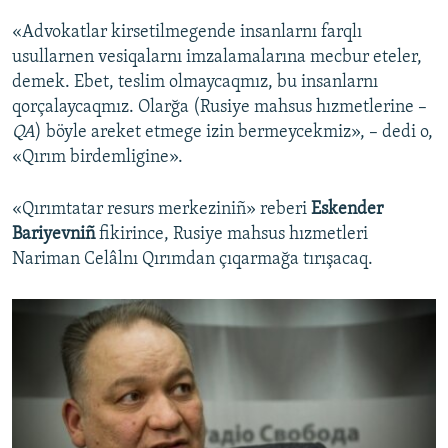
«Advokatlar kirsetilmegende insanlarnı farqlı
usullarnen vesiqalarnı imzalamalarına mecbur eteler,
demek. Ebet, teslim olmaycaqmız, bu insanlarnı
qorçalaycaqmız. Olarğa (Rusiye mahsus hızmetlerine –
QA
) böyle areket etmege izin bermeycekmiz», – dedi o,
«Qırım birdemligine».
«Qırımtatar resurs merkeziniñ» reberi
Eskender
Bariyevniñ
fikirince, Rusiye mahsus hızmetleri
Nariman Celâlnı Qırımdan çıqarmağa tırışacaq.