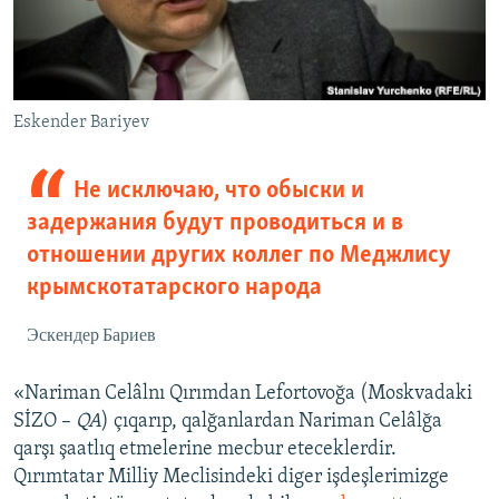
Eskender Bariyev
Не исключаю, что обыски и
задержания будут проводиться и в
отношении других коллег по Меджлису
крымскотатарского народа
Эскендер Бариев
«Nariman Celâlnı Qırımdan Lefortovoğa (Moskvadaki
SİZO –
QA
) çıqarıp, qalğanlardan Nariman Celâlğa
qarşı şaatlıq etmelerine mecbur eteceklerdir.
Qırımtatar Milliy Meclisindeki diger işdeşlerimizge