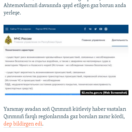
Ahtemovlarnıñ davasında qayd etilgen gaz borusı anda
yerleşe.
Yaramay avadan soñ Qırımnıñ kütleviy haber vastaları
Qırımnıñ farqlı regionlarında gaz boruları zarar kördi,
dep bildirgen edi
.