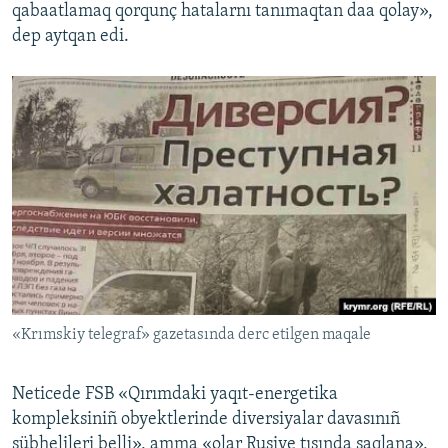
qabaatlamaq qorqunç hatalarnı tanımaqtan daa qolay»,
dep aytqan edi.
«Krımskiy telegraf» gazetasında derc etilgen maqale
Neticede FSB «Qırımdaki yaqıt-energetika
kompleksiniñ obyektlerinde diversiyalar davasınıñ
şübhelileri belli», amma «olar Rusiye tışında saqlana»,