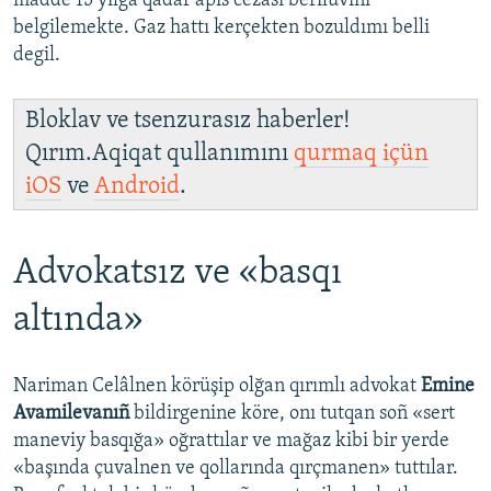
madde 15 yılğa qadar apis cezası berilüvini
belgilemekte. Gaz hattı kerçekten bozuldımı belli
degil.
Bloklav ve tsenzurasız haberler!
Qırım.Aqiqat qullanımını
qurmaq içün
iOS
ve
Android
.
Advokatsız ve «basqı
altında»
Nariman Celâlnen körüşip olğan qırımlı advokat
Emine
Avamilevanıñ
bildirgenine köre, onı tutqan soñ «sert
maneviy basqığa» oğrattılar ve mağaz kibi bir yerde
«başında çuvalnen ve qollarında qırçmanen» tuttılar.