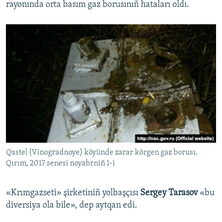
rayonında orta basım gaz borusınıñ hataları oldı.
Qastel (Vinogradnoye) köyünde zarar körgen gaz borusı.
Qırım, 2017 senesi noyabrniñ 1-i
«Krımgazseti» şirketiniñ yolbaşçısı
Sergey Tarasov
«bu
diversiya ola bile», dep aytqan edi.