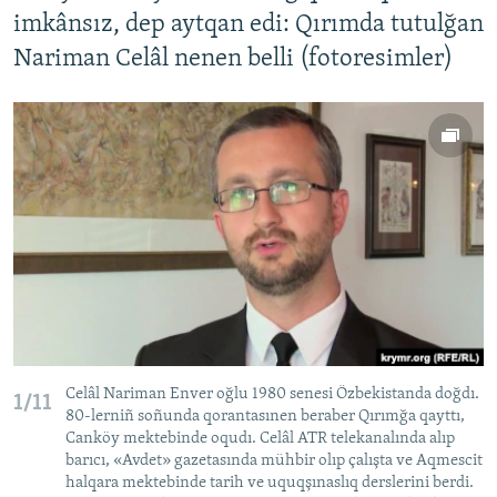
imkânsız, dep aytqan edi: Qırımda tutulğan
Nariman Celâl nenen belli (fotoresimler)
Celâl Nariman Enver oğlu 1980 senesi Özbekistanda doğdı.
1/11
80-lerniñ soñunda qorantasınen beraber Qırımğa qayttı,
Canköy mektebinde oqudı. Celâl ATR telekanalında alıp
barıcı, «Avdet» gazetasında mühbir olıp çalışta ve Aqmescit
halqara mektebinde tarih ve uquqşınaslıq derslerini berdi.