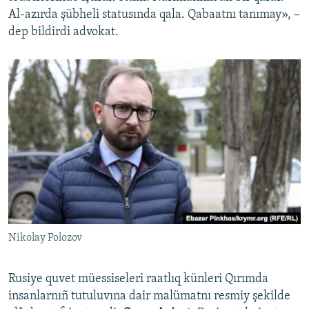
Al-azırda şübheli statusında qala. Qabaatnı tanımay», –
dep bildirdi advokat.
Nikolay Polozov
Rusiye quvet müessiseleri raatlıq künleri Qırımda
insanlarnıñ tutuluvına dair malümatnı resmiy şekilde