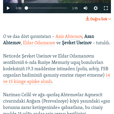
0:00
1:35
Doğru link
O ve daa dört qırımtatarı –
Aziz Ahtemov
,
Asan
Ahtemov
,
Eldar Odamanov
ve
Şevket Useinov
– tutuldı.
Neticede Şevket Useinov ve Eldar Odamanovnı
sentâbrniñ 6-nda Rusiye Memuriy uquq bozuluvları
kodeksiniñ 19.3 maddesine istinaden (polis, arbiy, FSB
organları hadiminiñ qanuniy emrine riayet etmeme)
14
ve 15 künge apiske alındı
.
Nariman Celâl ve ağa-qardaş Ahtemovlar Aqmescit
civarındaki Anğara (Perevalnoye) köyü yanındaki «gaz
borusına zarar ketirgeninde» qabaatlana, bu cinaiy