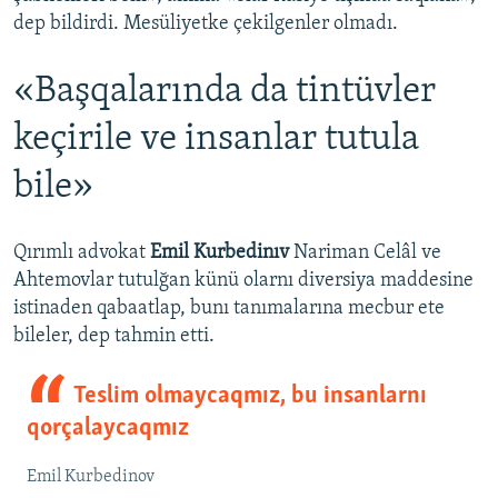
dep bildirdi. Mesüliyetke çekilgenler olmadı.
«Başqalarında da tintüvler
keçirile ve insanlar tutula
bile»
Qırımlı advokat
Emil Kurbedinıv
Nariman Celâl ve
Ahtemovlar tutulğan künü olarnı diversiya maddesine
istinaden qabaatlap, bunı tanımalarına mecbur ete
bileler, dep tahmin etti.
Teslim olmaycaqmız, bu insanlarnı
qorçalaycaqmız
Emil Kurbedinov