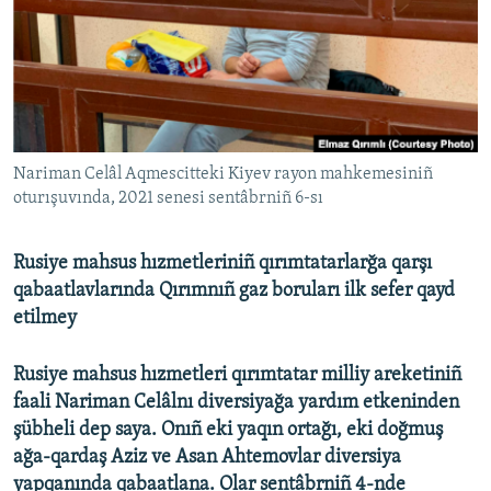
Русский
Українською
QOŞULIÑIZ!
Nariman Celâl Aqmescitteki Kiyev rayon mahkemesiniñ
oturışuvında, 2021 senesi sentâbrniñ 6-sı
RFE/RS bütün saytları
Rusiye mahsus hızmetleriniñ qırımtatarlarğa qarşı
qabaatlavlarında Qırımnıñ gaz boruları ilk sefer qayd
etilmey
Rusiye mahsus hızmetleri qırımtatar milliy areketiniñ
faali Nariman Celâlnı diversiyağa yardım etkeninden
şübheli dep saya. Onıñ eki yaqın ortağı, eki doğmuş
ağa-qardaş Aziz ve Asan Ahtemovlar diversiya
yapqanında qabaatlana. Olar sentâbrniñ 4-nde