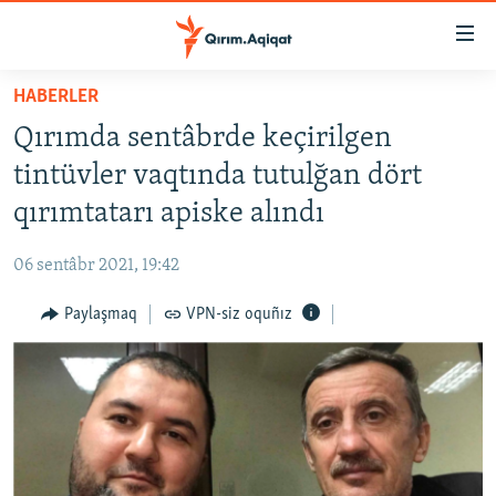
Link
açıqlığı
Esas
HABERLER
mündericege
HABERLER
Qırımda sentâbrde keçirilgen
qaytmaq
SİYASET
Baş
tintüvler vaqtında tutulğan dört
İQTİSADİYAT
navigatsiyağa
qırımtatarı apiske alındı
qaytmaq
CEMİYET
Qıdıruvğa
06 sentâbr 2021, 19:42
MEDENİYET
qaytmaq
Paylaşmaq
VPN-siz oquñız
İNSAN AQLARI
VİDEO
SÜRET
BLOGLAR
FİKİR