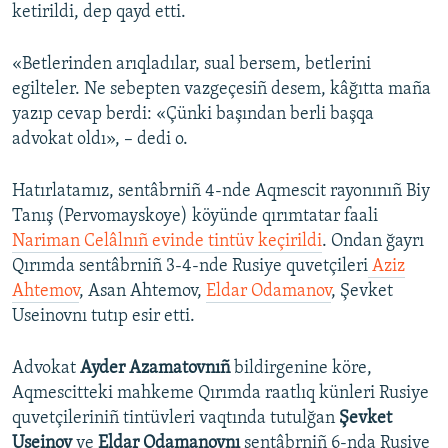
ketirildi, dep qayd etti.
«Betlerinden arıqladılar, sual bersem, betlerini
egilteler. Ne sebepten vazgeçesiñ desem, kâğıtta maña
yazıp cevap berdi: «Çünki başından berli başqa
advokat oldı», – dedi o.
Hatırlatamız, sentâbrniñ 4-nde Aqmescit rayonınıñ Biy
Tanış (Pervomayskoye) köyünde qırımtatar faali
Nariman Celâlnıñ evinde tintüv keçirildi
. Ondan ğayrı
Qırımda sentâbrniñ 3-4-nde Rusiye quvetçileri
Aziz
Ahtemov
, Asan Ahtemov,
Eldar Odamanov
, Şevket
Useinovnı tutıp esir etti.
Advokat
Ayder Azamatovnıñ
bildirgenine köre,
Aqmescitteki mahkeme Qırımda raatlıq künleri Rusiye
quvetçileriniñ tintüvleri vaqtında tutulğan
Şevket
Useinov
ve
Eldar Odamanovnı
sentâbrniñ 6-nda Rusiye