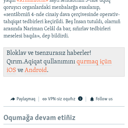
yaqın
«Krıminform»
saytı sentâbrniñ 5-nde uquq
qoruyıcı organlardaki menbalarğa esaslanıp,
«sentâbrniñ 4-nde cinaiy dava çerçivesinde operativ-
tahqiqat tedbirleri keçirildi. Beş İnsan tutuldı, olarnıñ
arasında Nariman Celâl da bar, sıñırlav tedbirleri
meselesi baqıla», dep bildirdi.
Bloklav ve tsenzurasız haberler!
Qırım.Aqiqat qullanımını
qurmaq içün
iOS
ve
Android
.
Paylaşmaq
VPN-siz oquñız
Follow us
Oqumağa devam etiñiz