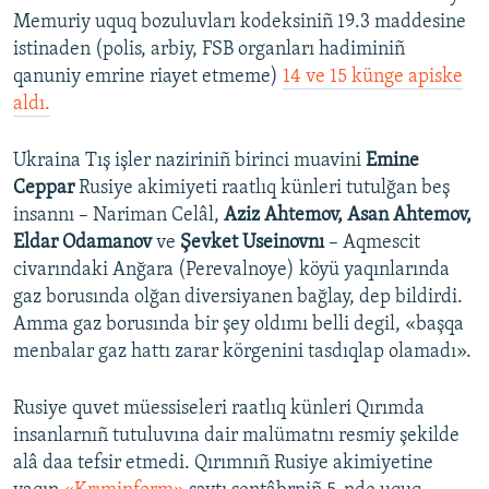
Memuriy uquq bozuluvları kodeksiniñ 19.3 maddesine
istinaden (polis, arbiy, FSB organları hadiminiñ
qanuniy emrine riayet etmeme)
14 ve 15 künge apiske
aldı.
Ukraina Tış işler naziriniñ birinci muavini
Emine
Ceppar
Rusiye akimiyeti raatlıq künleri tutulğan beş
insannı – Nariman Celâl,
Aziz Ahtemov, Asan Ahtemov,
Eldar Odamanov
ve
Şevket Useinovnı
– Aqmescit
civarındaki Anğara (Perevalnoye) köyü yaqınlarında
gaz borusında olğan diversiyanen bağlay, dep bildirdi.
Amma gaz borusında bir şey oldımı belli degil, «başqa
menbalar gaz hattı zarar körgenini tasdıqlap olamadı».
Rusiye quvet müessiseleri raatlıq künleri Qırımda
insanlarnıñ tutuluvına dair malümatnı resmiy şekilde
alâ daa tefsir etmedi. Qırımnıñ Rusiye akimiyetine