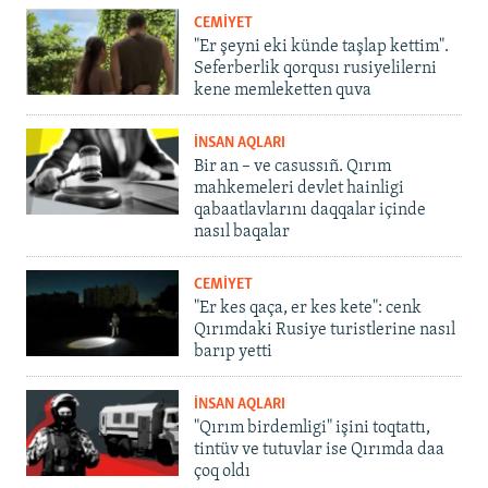
CEMİYET
"Er şeyni eki künde taşlap kettim".
Seferberlik qorqusı rusiyelilerni
kene memleketten quva
İNSAN AQLARI
Bir an – ve casussıñ. Qırım
mahkemeleri devlet hainligi
qabaatlavlarını daqqalar içinde
nasıl baqalar
CEMİYET
"Er kes qaça, er kes kete": cenk
Qırımdaki Rusiye turistlerine nasıl
barıp yetti
İNSAN AQLARI
"Qırım birdemligi" işini toqtattı,
tintüv ve tutuvlar ise Qırımda daa
çoq oldı