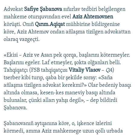
Advokat
Safiye Şabanova
sıñırlav tedbiri belgilengen
mahkeme oturışuvından evel
Aziz Ahtemovnen
körüşti. Onıñ
Qırım.Aqiqat
mühbirine bildirgenine
köre, Aziz Ahtemov ondan añlaşma tizilgen advokattan
olaraq vazgeçti.
«Ekisi – Aziz ve Asan pek qorqa, başlarını kötermeyler.
Başlarını egeler. Laf etmeyler, şokta olğanları belli.
Tahqiqatçı (FSB tahqiqatçısı
Vitaliy Vlasov
–
QA
)
tserber kibi turıp, qaba bir şekilde soray: «Saña
añlaşma tizilgen advokat kerekmi?» Olar bedeniy basqı
altında olmasa, kesen-kes maneviy basqı altında
bulunalar, çünki alları yahşı degil», – dep bildirdi
Şabanova.
Şabanovanıñ aytqanına köre, o, işkence izlerini
körmedi, amma Aziz mahkemege uzun qollı urbada