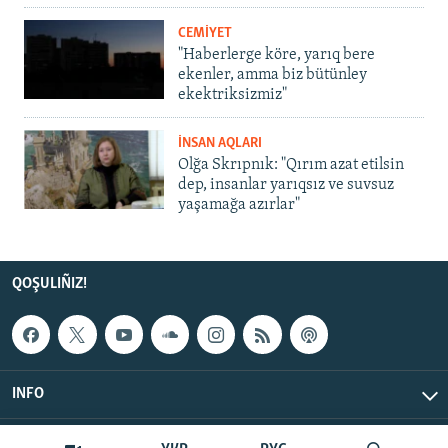
CEMİYET
"Haberlerge köre, yarıq bere
ekenler, amma biz bütünley
ekektriksizmiz"
İNSAN AQLARI
Olğa Skrıpnık: "Qırım azat etilsin
dep, insanlar yarıqsız ve suvsuz
yaşamağa azırlar"
QOŞULIÑIZ!
INFO
© Qırım.Aqiqat, 2026 | All Rights Reserved.