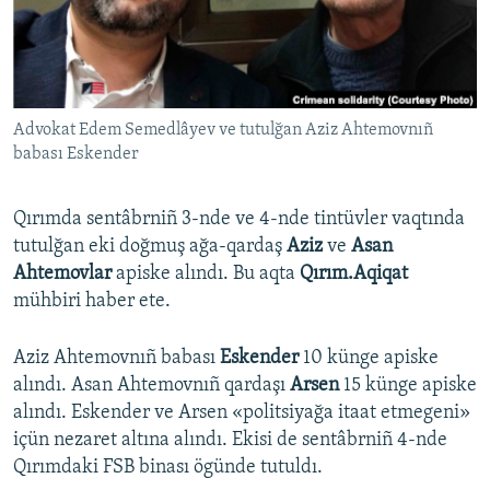
Русский
Українською
Advokat Edem Semedlâyev ve tutulğan Aziz Ahtemovnıñ
QOŞULIÑIZ!
babası Eskender
Qırımda sentâbrniñ 3-nde ve 4-nde tintüvler vaqtında
RFE/RS bütün saytları
tutulğan eki doğmuş ağa-qardaş
Aziz
ve
Asan
Ahtemovlar
apiske alındı. Bu aqta
Qırım.Aqiqat
mühbiri haber ete.
Aziz Ahtemovnıñ babası
Eskender
10 künge apiske
alındı. Asan Ahtemovnıñ qardaşı
Arsen
15 künge apiske
alındı. Eskender ve Arsen «politsiyağa itaat etmegeni»
içün nezaret altına alındı. Ekisi de sentâbrniñ 4-nde
Qırımdaki FSB binası ögünde tutuldı.