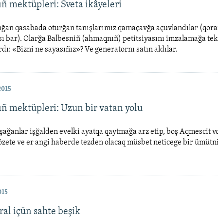
ñ mektüpleri: Sveta ikâyeleri
nğan qasabada oturğan tanışlarımız qamaçavğa açuvlandılar (qor
ı bar). Olarğa Balbesniñ (ahmaqnıñ) petitsiyasını imzalamağa tekli
rdı: «Bizni ne sayasıñız»? Ve generatornı satın aldılar.
2015
ıñ mektüpleri: Uzun bir vatan yolu
ağanlar işğalden evelki ayatqa qaytmağa arz etip, boş Aqmescit v
özete ve er angi haberde tezden olacaq müsbet neticege bir ümütni
015
ral içün sahte beşik