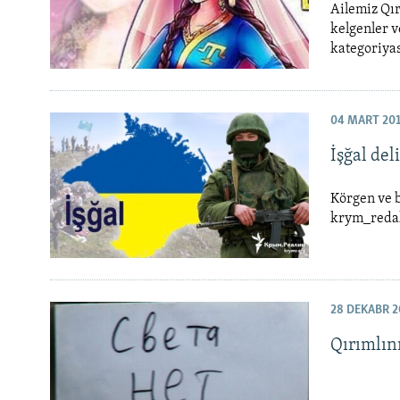
Ailemiz Qı
kelgenler v
kategoriyas
04 MART 20
İşğal del
Körgen ve b
krym_redak
28 DEKABR 2
Qırımlın