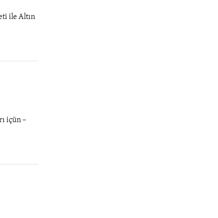
i ile Altın
rı içün –