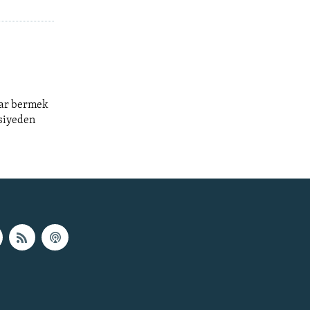
clar bermek
usiyeden