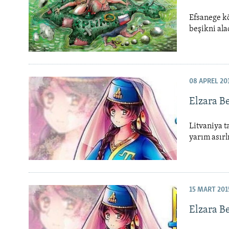
Efsanege kö
beşikni ala
08 APREL 20
Elzara B
Litvaniya t
yarım asırl
15 MART 201
Elzara B