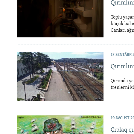
Qırımlını
Toplu yaşa
küçük balas
Canları ağı
17 SENTÂBR 
Qırımlın
Qırımda yaş
trenlerni k
19 AVGUST 2
Çıplaq qı