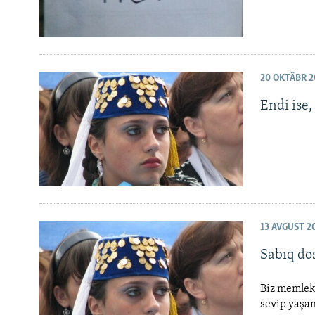
20 OKTÂBR 2
Endi ise,
13 AVGUST 2
Sabıq do
Biz memleke
sevip yaşam