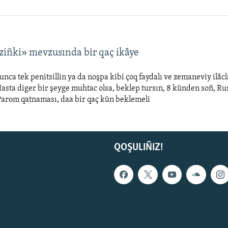
4
ziñki» mevzusında bir qaç ikâye
unca tek penitsillin ya da noşpa kibi çoq faydalı ve zemaneviy ilâ
sta diger bir şeyge muhtac olsa, beklep tursın, 8 künden soñ, R
 Parоm qatnaması, daa bir qaç kün beklemeli
QOŞULIÑIZ!