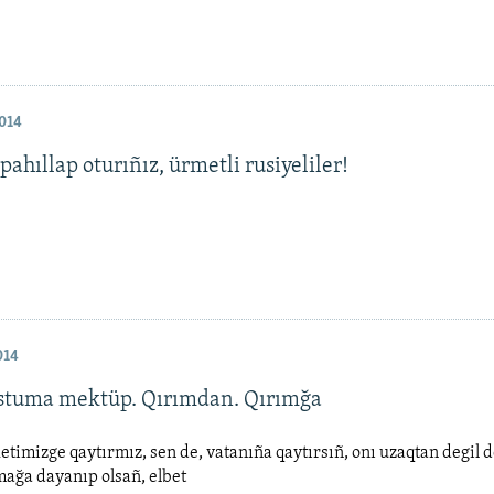
014
 pahıllap oturıñız, ürmetli rusiyeliler!
014
stuma mektüp. Qırımdan. Qırımğa
timizge qaytırmız, sen de, vatanıña qaytırsıñ, onı uzaqtan degil 
ağa dayanıp olsañ, elbet