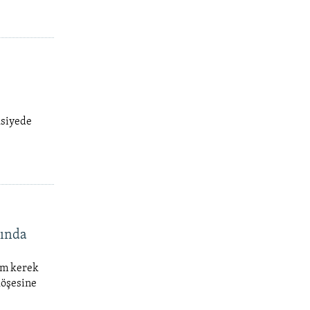
usiyede
qında
rım kerek
köşesine