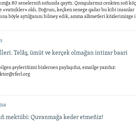
rımğa 80 senelerniñ soñunda qayttı. Qomşularmız cenktеn soñ köç
e «vatnikler» oldı. Doğrusı, keçken senege qadar bu kibi insanlar
ına böyle aytılğanını bilmey edik, amma alâmetleri közlerimizge il
15
illeri. Telâş, ümüt ve kerçek olmağan intizar baari
ilgen şeyleriñizni bizlernen paylaşıñız, emailge yazıñız:
tor@rferl.org
014
ıñ mektübi: Quvanmağa keder etmeñiz!