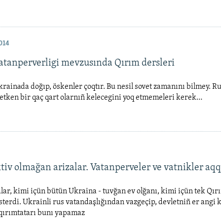
014
atanperverligi mevzusında Qırım dersleri
rainаda doğıp, öskenler çoqtır. Bu nesil sovet zamanını bilmey. R
etken bir qaç qart olarnıñ kelecegini yoq etmemeleri kerek…
tiv olmağan arizalar. Vatanperveler ve vatnikler aq
lar, kimi içün bütün Ukraina - tuvğan ev olğanı, kimi içün tek Qı
sterdi. Ukrainli rus vatandaşlığından vazgeçip, devletniñ er angi 
 qırımtatarı bunı yapamaz