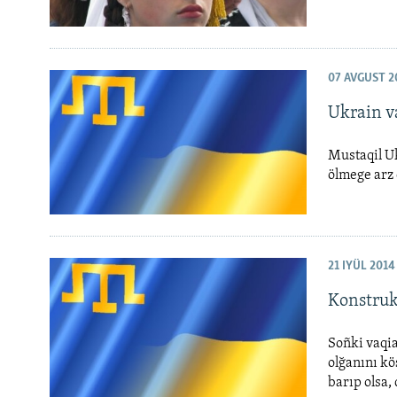
07 AVGUST 2
Ukrain v
Mustaqil Uk
ölmege arz 
21 IYÜL 2014
Konstruk
Soñki vaqia
olğanını kö
barıp olsa,