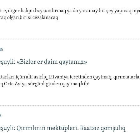
re, diger halqnı boysundırmaq ya da yaramay bir şey yapmaq niyet
caq olğan birisi cezalanacaq
15
eşuyli: «Bizler er daim qaytamız»
atarları içün altı asırlıq Litvaniya icretinden qaytmaq, qırımtatarla
ıq Orta Asiya sürgünliginden qaytmaq kibi
5
eşuyli: Qırımlınıñ mektüpleri. Raatsız qomşulıq