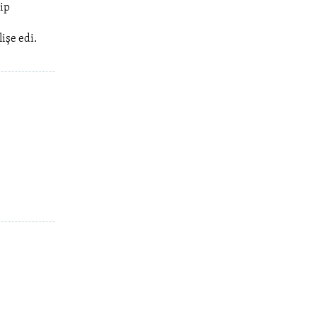
ip
işe edi.