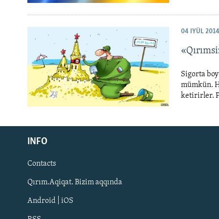
04 IYÜL 201
«Qırımsi
Sigorta boy
mümkün. Ha
ketirirler.
Русский
INFO
Українською
Contacts
QOŞULIÑIZ!
Qırım.Aqiqat. Bizim aqqında
Android | iOS