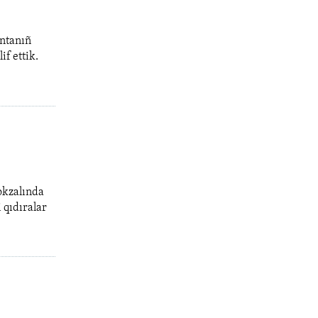
antanıñ
f ettik.
okzalında
 qıdıralar