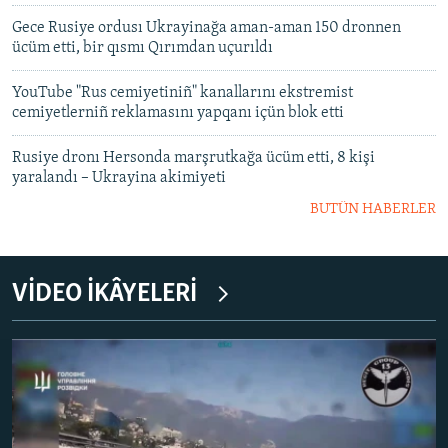
Gece Rusiye ordusı Ukrayinağa aman-aman 150 dronnen
ücüm etti, bir qısmı Qırımdan uçurıldı
YouTube "Rus cemiyetiniñ" kanallarını ekstremist
cemiyetlerniñ reklamasını yapqanı içün blok etti
Rusiye dronı Hersonda marşrutkağa ücüm etti, 8 kişi
yaralandı – Ukrayina akimiyeti
BUTÜN HABERLER
VİDEO İKÂYELERİ