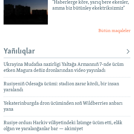
"Haberlerge köre, yarıq bere ekenler,
amma biz bütünley ekektriksizmiz"
Bütün maqaleler
Yañılıqlar
Ukrayina Mudafaa nazirligi Yaltağa Armannıñ 7-nde ücüm
etken Magura deñiz dronlarından video yayınladı
Rusiyeniñ Odesağa ücümi: stadion zarar kördi, bir insan
yaralandı
Yekaterinburgda dron ücüminden soñ Wildberries anbarı
yana
Rusiye ordusı Harkiv vilâyetindeki İzümge ücüm etti, elâk
olğan ve yaralanğanlar bar — akimiyet