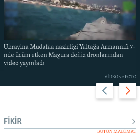
Ukrayina Mudafaa nazirligi Yaltağa Armannıñ 7-
nde ücüm etken Magura deñiz dronlarından
video yayınladı
VİDEO ve FOTO
Previous
Next
slide
slide
FİKİR
BUTÜN MALÜMAT