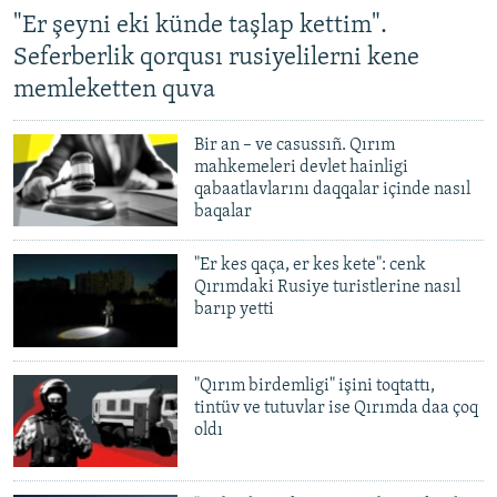
"Er şeyni eki künde taşlap kettim".
Русский
Seferberlik qorqusı rusiyelilerni kene
Українською
memleketten quva
QOŞULIÑIZ!
Bir an – ve casussıñ. Qırım
mahkemeleri devlet hainligi
qabaatlavlarını daqqalar içinde nasıl
baqalar
RFE/RS bütün saytları
"Er kes qaça, er kes kete": cenk
Qırımdaki Rusiye turistlerine nasıl
barıp yetti
"Qırım birdemligi" işini toqtattı,
tintüv ve tutuvlar ise Qırımda daa çoq
oldı