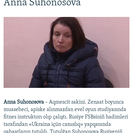
Anna Suhonosova
Anna Suhonosova
– Aqmescit sakini. Zenaat boyunca
muasebeci, apiske alınmazdan evel oyun studiyasında
fitnes instruktorı olıp çalıştı. Rusiye FSBsiniñ hadimleri
tarafından «Ukraina içün casuslıq» yapqanında
qabaatlanıp tutuldı. Tutulğan Suhonosova Rusiyeniñ