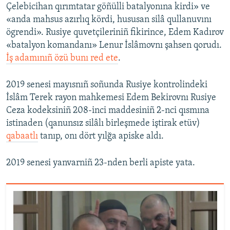
Çelebicihan qırımtatar göñülli batalyonına kirdi» ve
«anda mahsus azırlıq kördi, hususan silâ qullanuvını
ögrendi». Rusiye quvetçileriniñ fikirince, Edem Kadırov
«batalyon komandanı» Lenur İslâmovnı şahsen qorudı.
İş adamınıñ özü bunı red ete
.
2019 senesi mayısnıñ soñunda Rusiye kontrolindeki
İslâm Terek rayon mahkemesi Edem Bekirovnı Rusiye
Ceza kodeksiniñ 208-inci maddesiniñ 2-nci qısmına
istinaden (qanunsız silâlı birleşmede iştirak etüv)
qabaatlı
tanıp, onı dört yılğa apiske aldı.
2019 senesi yanvarniñ 23-nden berli apiste yata.