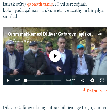
iştirak etüv)
qabaatlı tanıp
, 10 yıl sert rejimli
koloniyada qalmasına üküm etti ve azatlığını bir yılğa
sıñırladı.
Qırım mahkemesi Dilâver Gafarovnı apiske aldı (video)
by
Qırım.Aqiqat
No media source currently available
0:00
0:01:07
Doğru link
Dilâver Gafarov ükümge itiraz bildirmege tırıştı, amma