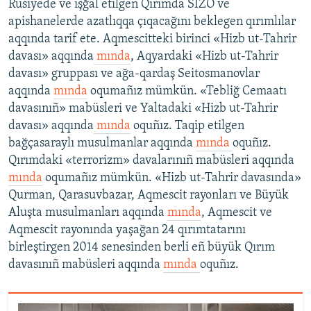
Rusiyede ve işğal etilgen Qırımda SİZO ve
apishanelerde azatlıqqa çıqacağını beklegen qırımlılar
aqqında tarif ete. Aqmescitteki birinci «Hizb ut-Tahrir
davası» aqqında
mında
, Aqyardaki «Hizb ut-Tahrir
davası» gruppası ve ağa-qardaş Seitosmanovlar
aqqında
mında
oqumañız mümkün. «Tebliğ Cemaatı
davasınıñ» mabüsleri ve Yaltadaki «Hizb ut-Tahrir
davası» aqqında
mında
oquñız. Taqip etilgen
bağçasaraylı musulmanlar aqqında
mında
oquñız.
Qırımdaki «terrorizm» davalarınıñ mabüsleri aqqında
mında
oqumañız mümkün. «Hizb ut-Tahrir davasında»
Qurman, Qarasuvbazar, Aqmescit rayonları ve Büyük
Aluşta musulmanları aqqında
mında
, Aqmescit ve
Aqmescit rayonında yaşağan 24 qırımtatarını
birleştirgen 2014 senesinden berli eñ büyük Qırım
davasınıñ mabüsleri aqqında
mında
oquñız.