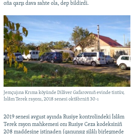
oña qarşı dava sahte ola, dep bildirdi.
Jemçujına Krıma köyünde Dilâver Gafarovnıñ evinde tintüv,
İslâm Terek rayonı, 2018 senesi oktâbrniñ 30-ı
2019 senesi avgust ayında Rusiye kontrolindeki İslâm
Terek rayon mahkemesi onı Rusiye Ceza kodeksiniñ
208 maddesine istinaden (qanunsız silâlı birleşmede