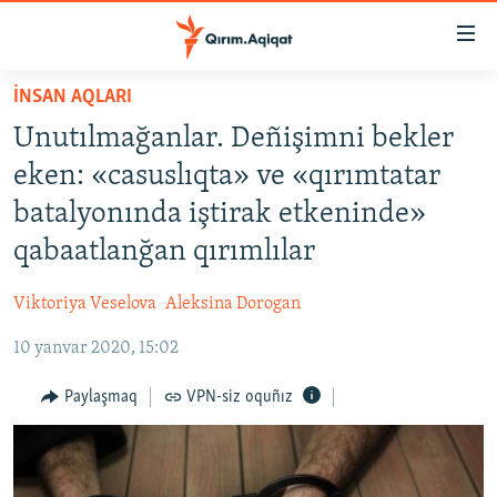
Link
açıqlığı
Esas
İNSAN AQLARI
mündericege
HABERLER
Unutılmağanlar. Deñişimni bekler
qaytmaq
SİYASET
Baş
eken: «casuslıqta» ve «qırımtatar
İQTİSADİYAT
navigatsiyağa
batalyonında iştirak etkeninde»
qaytmaq
CEMİYET
qabaatlanğan qırımlılar
Qıdıruvğa
MEDENİYET
qaytmaq
Viktoriya Veselova
Aleksina Dorogan
İNSAN AQLARI
10 yanvar 2020, 15:02
VİDEO
SÜRET
Paylaşmaq
VPN-siz oquñız
BLOGLAR
FİKİR