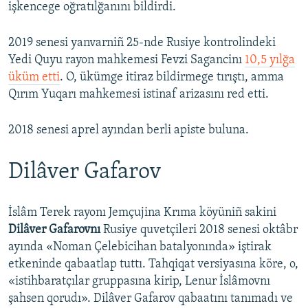
işkencege oğratılğanını bildirdi.
2019 senesi yanvarniñ 25-nde Rusiye kontrolindeki
Yedi Quyu rayon mahkemesi Fevzi Sagancinı
10,5 yılğa
üküm etti
. O, ükümge itiraz bildirmege tırıştı, amma
Qırım Yuqarı mahkemesi istinaf arizasını red etti.
2018 senesi aprel ayından berli apiste buluna.
Dilâver Gafarov
İslâm Terek rayonı Jemçujina Krıma köyüniñ sakini
Dilâver Gafarovnı
Rusiye quvetçileri 2018 senesi oktâbr
ayında «Noman Çelebicihan batalyonında» iştirak
etkeninde qabaatlap tuttı. Tahqiqat versiyasına köre, o,
«istihbaratçılar gruppasına kirip, Lenur İslâmovnı
şahsen qorudı». Dilâver Gafarov qabaatını tanımadı ve