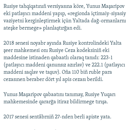
Rusiye tahqiqatınıñ versiyasına köre, Yunus Maşaripov
eki patlayıcı maddeni yapıp, «regionda içtimaiy-siyasiy
vaziyetni kerginleştirmek içün Yaltada dağ-ormanlarnı
ateşke bermege» planlaştırğan edi.
2018 senesi noyabr ayında Rusiye kontrolindeki Yalta
şeer mahkemesi onı Rusiye Ceza kodeksiniñ eki
maddesine istinaden qabaatlı olaraq tanıdı: 223-1
(patlayıcı maddeni qanunsız azırlav) ve 222.1 (patlayıcı
maddeni saqlav ve taşuv). Oña 110 biñ ruble para
cezasınen beraber dört yıl apis cezası berildi.
Yunus Maşaripov qabaatını tanımay, Rusiye Yuqarı
mahkemesinde qararğa itiraz bildirmege tırışa.
2017 senesi sentâbrniñ 27-nden berli apiste yata.