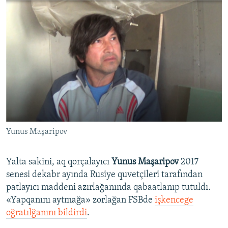
Yunus Maşaripov
Yalta sakini, aq qorçalayıcı
Yunus Maşaripov
2017
senesi dekabr ayında Rusiye quvetçileri tarafından
patlayıcı maddeni azırlağanında qabaatlanıp tutuldı.
«Yapqanını aytmağa» zorlağan FSBde
işkencege
oğratılğanını bildirdi
.