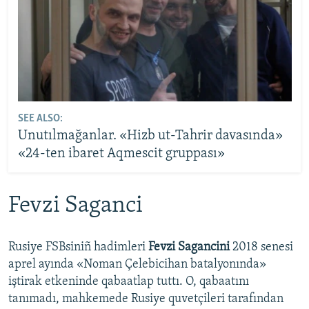
SEE ALSO:
Unutılmağanlar. «Hizb ut-Tahrir davasında»
«24-ten ibaret Aqmescit gruppası»
Fevzi Saganci
Rusiye FSBsiniñ hadimleri
Fevzi Sagancini
2018 senesi
aprel ayında «Noman Çelebicihan batalyonında»
iştirak etkeninde qabaatlap tuttı. O, qabaatını
tanımadı, mahkemede Rusiye quvetçileri tarafından