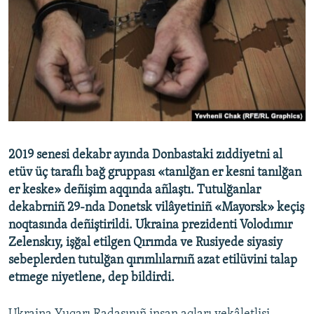
Русский
Українською
QOŞULIÑIZ!
RFE/RS bütün saytları
2019 senesi dekabr ayında Donbastaki zıddiyetni al
etüv üç taraflı bağ gruppası «tanılğan er kesni tanılğan
er keske» deñişim aqqında añlaştı. Tutulğanlar
dekabrniñ 29-nda Donetsk vilâyetiniñ «Mayorsk» keçiş
noqtasında deñiştirildi.
Ukraina prezidenti Volodımır
Zelenskıy, işğal etilgen Qırımda ve Rusiyede siyasiy
sebeplerden tutulğan qırımlılarnıñ azat etilüvini talap
etmege niyetlene, dep bildirdi.