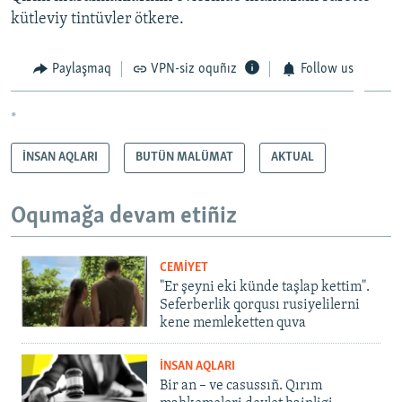
kütleviy tintüvler ötkere.
Paylaşmaq
VPN-siz oquñız
Follow us
*
İNSAN AQLARI
BUTÜN MALÜMAT
AKTUAL
Oqumağa devam etiñiz
CEMİYET
"Er şeyni eki künde taşlap kettim".
Seferberlik qorqusı rusiyelilerni
kene memleketten quva
İNSAN AQLARI
Bir an – ve casussıñ. Qırım