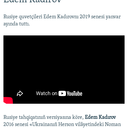
Rusiye quvetçileri Edem Kadırovnı 2019 senesi yanvar
ayında tuttı.
Rusiye tahqiqatınıñ versiyasına köre,
Edem Kadırov
2016 senesi «Ukrainanıñ Herson vilâyetindeki Noman