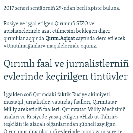
2017 senesi sentâbrniñ 29-ndan berli apiste buluna.
Rusiye ve işğal etilgen Qırımnıñ SİZO ve
apishanelerinde azat etilmesini beklegen diger
qırımlılar aqqında
Qırım.Aqiqat
saytında derc etilecek
«Unutılmağanlar» maqalelerinde oquñız.
Qırımlı faal ve jurnalistlerniñ
evlerinde keçirilgen tintüvler
İşğalden soñ Qırımdaki faktik Rusiye akimiyeti
mustaqil jurnalistler, vatandaş faalleri, Qırımtatar
Milliy areketiniñ faalleri, Qırımtatar Milliy Meclisiniñ
azaları ve Rusiyede yasaq etilgen «Hizb ut-Tahrir»
teşkilâtı ile alâqalı olğanlarından şübheli sayılğan
Qırım musulmanlarınıñ evlerinde muntazam surette