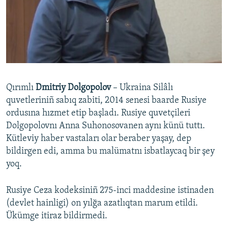
Qırımlı
Dmitriy Dolgopolov
– Ukraina Silâlı
quvetleriniñ sabıq zabiti, 2014 senesi baarde Rusiye
ordusına hızmet etip başladı. Rusiye quvetçileri
Dolgopolovnı Anna Suhonosovanen aynı künü tuttı.
Kütleviy haber vastaları olar beraber yaşay, dep
bildirgen edi, amma bu malümatnı isbatlaycaq bir şey
yoq.
Rusiye Ceza kodeksiniñ 275-inci maddesine istinaden
(devlet hainligi) on yılğa azatlıqtan marum etildi.
Ükümge itiraz bildirmedi.