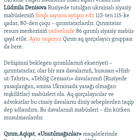
Ukraina Yuqarı Radasınıñ insan aqları vekâletlisi
Lüdmila Denisova
Rusiyede tutulğan ukrainalı siyasiy
mabüslerniñ
farqlı sayısını aytqan edi
: 113-ten 115-ke
qadar, 80-den çoqu – qırımtatarlardır. Qırımtatar
resurs merkeziniñ
cedvelinde
86 qırımlı siyasiy mabüs
qayd etile.
Aynı raqamnı
Qırım aq qorçalayıcı gruppası
da bere.
Deñişimni beklegen qırımlılarnıñ ekseriyeti –
qırımtatarlar, olar bir sıra davalarnıñ, hususan «Hizb
ut-Tahrir», «Tebliğ Cemaatı» davalarınıñ (Rusiyede
yasaqlanğan, amma Ukrainada yasağı olmağan
teşkilâtlar) mabüsleri ola. Aq qorçalayıcılar ve
advokatlar bu cinaiy davalarnı diniy sebeplerden taqip
dep adlandıra. Bu davalarnıñ mabüsleri – din kütken
musulmanlardır.
Qırım.Aqiqat
,
«Unutılmağanlar»
maqalelerinde