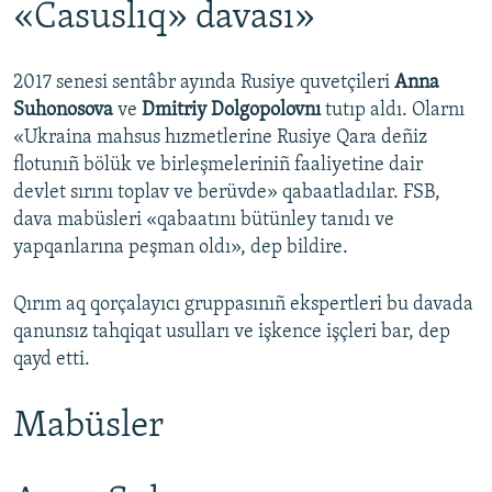
«Casuslıq» davası»
2017 senesi sentâbr ayında Rusiye quvetçileri
Anna
Suhonosova
ve
Dmitriy Dolgopolovnı
tutıp aldı. Olarnı
«Ukraina mahsus hızmetlerine Rusiye Qara deñiz
flotunıñ bölük ve birleşmeleriniñ faaliyetine dair
devlet sırını toplav ve berüvde» qabaatladılar. FSB,
dava mabüsleri «qabaatını bütünley tanıdı ve
yapqanlarına peşman oldı», dep bildire.
Qırım aq qorçalayıcı gruppasınıñ ekspertleri bu davada
qanunsız tahqiqat usulları ve işkence işçleri bar, dep
qayd etti.
Mabüsler