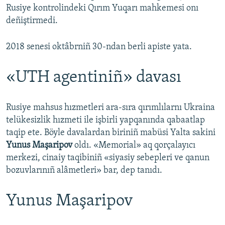
Rusiye kontrolindeki Qırım Yuqarı mahkemesi onı
deñiştirmedi.
2018 senesi oktâbrniñ 30-ndan berli apiste yata.
«UTH agentiniñ» davası
Rusiye mahsus hızmetleri ara-sıra qırımlılarnı Ukraina
telükesizlik hızmeti ile işbirli yapqanında qabaatlap
taqip ete. Böyle davalardan biriniñ mabüsi Yalta sakini
Yunus Maşaripov
oldı. «Memorial» aq qorçalayıcı
merkezi, cinaiy taqibiniñ «siyasiy sebepleri ve qanun
bozuvlarınıñ alâmetleri» bar, dep tanıdı.
Yunus Maşaripov