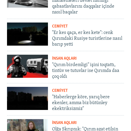
mahkemeleri devlet hainligi
qabaatlavlarını daqqalar içinde
nasıl baqalar
CEMİYET
"Er kes qaça, er kes kete": cenk
Qırımdaki Rusiye turistlerine nasıl
barıp yetti
İNSAN AQLARI
"Qırım birdemligi" işini toqtattı,
tintüv ve tutuvlar ise Qırımda daa
çoq oldı
CEMİYET
"Haberlerge köre, yarıq bere
ekenler, amma biz bütünley
ekektriksizmiz"
İNSAN AQLARI
Olğa Skrıpnık: "Qırım azat etilsin