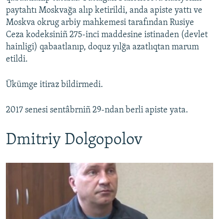
paytahtı Moskvağa alıp ketirildi, anda apiste yattı ve
Moskva okrug arbiy mahkemesi tarafından Rusiye
Ceza kodeksiniñ 275-inci maddesine istinaden (devlet
hainligi) qabaatlanıp, doquz yılğa azatlıqtan marum
etildi.
Ükümge itiraz bildirmedi.
2017 senesi sentâbrniñ 29-ndan berli apiste yata.
Dmitriy Dolgopolov