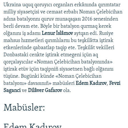
Ukraina uquq qoruyıcı organları erkânında qırımtatar
milliy siyasetçisi ve cemaat erbabı Noman Çelebicihan
adına batalyonnı quruv munaqaşası 2016 senesinden
berli devam ete. Böyle bir batalyon qurmaq kerek
olğanını iş adamı
Lenur İslâmov
aytqan edi. Rusiye
mahsus hızmetleri qırımlılarnı bu teşkilâtta iştirak
etkenlerinde qabaatlap taqip ete. Teşkilât vekilleri
Donbastaki cenkte iştirak etmegeni içün aq
qorçalayıcılar «Noman Çelebicihan batalyonında»
iştirak etüv içün taqipniñ siyasetnen bağlı olğanını
tüşüne. Bugünki künde «Noman Çelebicihan
batalyonı» davasınıñ» mabüsleri
Edem Kadırov
,
Fevzi
Saganci
ve
Dilâver Gafarov
ola.
Mabüsler:
Edem Kadırov