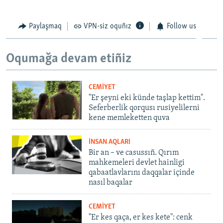
Paylaşmaq
VPN-siz oquñız
Follow us
Oqumağa devam etiñiz
CEMİYET
"Er şeyni eki künde taşlap kettim".
Seferberlik qorqusı rusiyelilerni
kene memleketten quva
İNSAN AQLARI
Bir an – ve casussıñ. Qırım
mahkemeleri devlet hainligi
qabaatlavlarını daqqalar içinde
nasıl baqalar
CEMİYET
"Er kes qaça, er kes kete": cenk