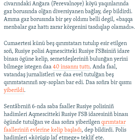
civarındaki Anğara (Perevalnoye) köyü yaqınlarında
gaz borusında olğan diversiyanen bağlay, dep bildirdi.
Amma gaz borusında bir şey oldımı belli degil, «başqa
menbalar gaz hattı zarar körgenini tasdıqlap olamadı».
Cumaertesi künü beş qırımtatarı tutulıp esir etilgen
soñ, Rusiye polisi Aqmescitteki Rusiye FSBsiniñ idare
binası ögüne kelip, semetdeşleriniñ bulunğan yerini
bilmege istegen daa
40 insannı tuttı
. Anda faal,
vatandaş jurnalistleri ve daa evel tutulğan beş
qırımtatarınıñ soy-sopları bar edi. Daa soñra bir qısmı
yiberildi
.
Sentâbrniñ 6-nda saba faaller Rusiye polisiniñ
hadimleri Aqmescitteki Rusiye FSB idaresiniñ binası
ögünde tutulğan ve daa soñra yiberilgen
qırımtatar
faalleriniñ evlerine kelip başladı
, dep bildirdi. Polis
hadimleri «körüşip laf etmege» teklif ete.