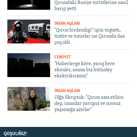
Qırımdaki Rusiye turistlerine nasıl
barıp yetti
İNSAN AQLARI
"Qırım birdemligi" işini toqtattı,
tintüv ve tutuvlar ise Qırımda daa
çoq oldı
CEMİYET
"Haberlerge köre, yarıq bere
ekenler, amma biz bütünley
ekektriksizmiz"
İNSAN AQLARI
Olğa Skrıpnık: "Qırım azat etilsin
dep, insanlar yarıqsız ve suvsuz
yaşamağa azırlar"
QOŞULIÑIZ!