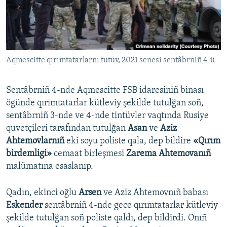
Русский
Українською
Aqmescitte qırımtatarlarnı tutuv, 2021 senesi sentâbrniñ 4-ü
QOŞULIÑIZ!
Sentâbrniñ 4-nde Aqmescitte FSB idaresiniñ binası
ögünde qırımtatarlar kütleviy şekilde tutulğan soñ,
RFE/RS bütün saytları
sentâbrniñ 3-nde ve 4-nde tintüvler vaqtında Rusiye
quvetçileri tarafından tutulğan
Asan
ve
Aziz
Ahtemovlarnıñ
eki soyu poliste qala, dep bildire
«Qırım
birdemligi»
cemaat birleşmesi
Zarema Ahtemovanıñ
malümatına esaslanıp.
Qadın, ekinci oğlu
Arsen
ve Aziz Ahtemovnıñ babası
Eskender
sentâbrniñ 4-nde gece qırımtatarlar kütleviy
şekilde tutulğan soñ poliste qaldı, dep bildirdi. Onıñ