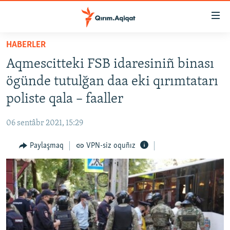
Link
açıqlığı
Esas
HABERLER
mündericege
HABERLER
Aqmescitteki FSB idaresiniñ binası
qaytmaq
SİYASET
Baş
ögünde tutulğan daa eki qırımtatarı
İQTİSADİYAT
navigatsiyağa
poliste qala – faaller
qaytmaq
CEMİYET
Qıdıruvğa
06 sentâbr 2021, 15:29
MEDENİYET
qaytmaq
Paylaşmaq
VPN-siz oquñız
İNSAN AQLARI
VİDEO
SÜRET
BLOGLAR
FİKİR