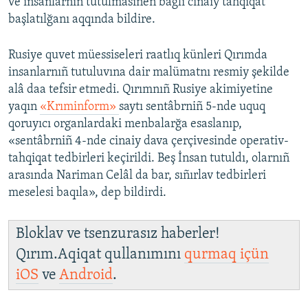
ve insanlarnıñ tutulmasınen bağlı cinaiy tahqiqat
başlatılğanı aqqında bildire.
Rusiye quvet müessiseleri raatlıq künleri Qırımda
insanlarnıñ tutuluvına dair malümatnı resmiy şekilde
alâ daa tefsir etmedi. Qırımnıñ Rusiye akimiyetine
yaqın
«Krıminform»
saytı sentâbrniñ 5-nde uquq
qoruyıcı organlardaki menbalarğa esaslanıp,
«sentâbrniñ 4-nde cinaiy dava çerçivesinde operativ-
tahqiqat tedbirleri keçirildi. Beş İnsan tutuldı, olarnıñ
arasında Nariman Celâl da bar, sıñırlav tedbirleri
meselesi baqıla», dep bildirdi.
Bloklav ve tsenzurasız haberler!
Qırım.Aqiqat qullanımını
qurmaq içün
iOS
ve
Android
.