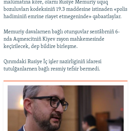
malümatına köre, olarnı Rusiye Memuriy uquq
bozuluvları kodeksiniñ 19.3 maddesine istinaden «polis
hadiminiñ emrine riayet etmegeninde» qabaatlaylar.
Memuriy davalarnen bağlı oturışuvlar sentâbrniñ 6-
nda Aqmescitniñ Kiyev rayon mahkemesinde
keçirilecek, dep bildire birleşme.
Qırımdaki Rusiye İç işler nazirliginiñ idaresi
tutulğanlarnen bağlı resmiy tefsir bermedi.