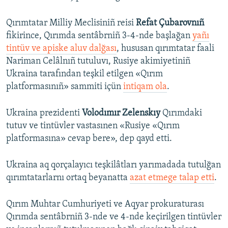
Qırımtatar Milliy Meclisiniñ reisi
Refat Çubarovnıñ
fikirince, Qırımda sentâbrniñ 3-4-nde başlağan
yañı
tintüv ve apiske aluv dalğası
, hususan qırımtatar faali
Nariman Celâlnıñ tutuluvı, Rusiye akimiyetiniñ
Ukraina tarafından teşkil etilgen «Qırım
platformasınıñ» sammiti içün
intiqam ola
.
Ukraina prezidenti
Volodımır Zelenskıy
Qırımdaki
tutuv ve tintüvler vastasınen «Rusiye «Qırım
platformasına» cevap bere», dep qayd etti.
Ukraina aq qorçalayıcı teşkilâtları yarımadada tutulğan
qırımtatarlarnı ortaq beyanatta
azat etmege talap etti
.
Qırım Muhtar Cumhuriyeti ve Aqyar prokuraturası
Qırımda sentâbrniñ 3-nde ve 4-nde keçirilgen tintüvler