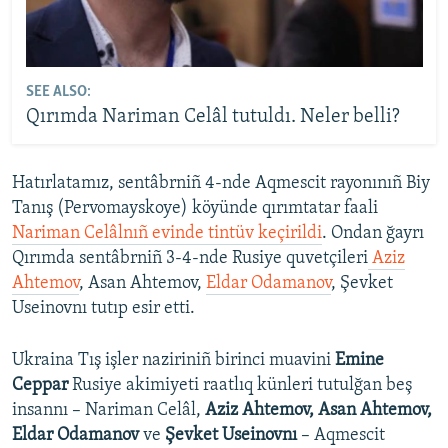
SEE ALSO:
Qırımda Nariman Celâl tutuldı. Neler belli?
Hatırlatamız, sentâbrniñ 4-nde Aqmescit rayonınıñ Biy
Tanış (Pervomayskoye) köyünde qırımtatar faali
Nariman Celâlnıñ evinde tintüv keçirildi
. Ondan ğayrı
Qırımda sentâbrniñ 3-4-nde Rusiye quvetçileri
Aziz
Ahtemov
, Asan Ahtemov,
Eldar Odamanov
, Şevket
Useinovnı tutıp esir etti.
Ukraina Tış işler naziriniñ birinci muavini
Emine
Ceppar
Rusiye akimiyeti raatlıq künleri tutulğan beş
insannı – Nariman Celâl,
Aziz Ahtemov, Asan Ahtemov,
Eldar Odamanov
ve
Şevket Useinovnı
– Aqmescit