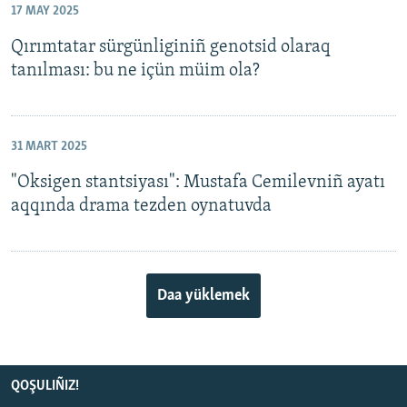
17 MAY 2025
Qırımtatar sürgünliginiñ genotsid olaraq
tanılması: bu ne içün müim ola?
31 MART 2025
"Oksigen stantsiyası": Mustafa Cemilevniñ ayatı
aqqında drama tezden oynatuvda
Daa yüklemek
QOŞULIÑIZ!