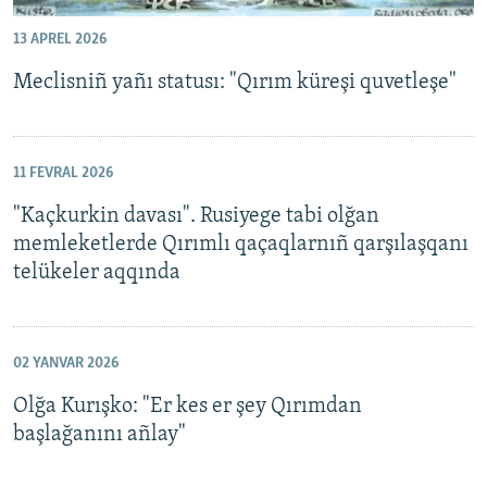
13 APREL 2026
Meclisniñ yañı statusı: "Qırım küreşi quvetleşe"
11 FEVRAL 2026
"Kaçkurkin davası". Rusiyege tabi olğan
memleketlerde Qırımlı qaçaqlarnıñ qarşılaşqanı
telükeler aqqında
02 YANVAR 2026
Olğa Kurışko: "Er kes er şey Qırımdan
başlağanını añlay"