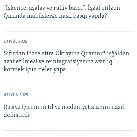
"İskence, aşalav ve ruhiy basqı". İşğal etilgen
Qırımda mabüslerge nasıl basqı yapıla?
10 IYÜL 2025
Sıfırdan idare etüv. Ukrayina Qırımnıñ işğalden
azat etilmesi ve reintegratsiyasına azırlıq
körmek içün neler yapa
03 IYÜN 2025
Rusiye Qırımnıñ til ve medeniyet alanını nasıl
deñiştirdi