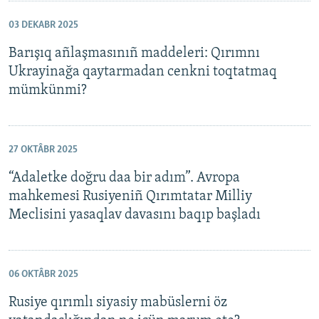
03 DEKABR 2025
Barışıq añlaşmasınıñ maddeleri: Qırımnı
Ukrayinağa qaytarmadan cenkni toqtatmaq
mümkünmi?
27 OKTÂBR 2025
“Adaletke doğru daa bir adım”. Avropa
mahkemesi Rusiyeniñ Qırımtatar Milliy
Meclisini yasaqlav davasını baqıp başladı
06 OKTÂBR 2025
Rusiye qırımlı siyasiy mabüslerni öz