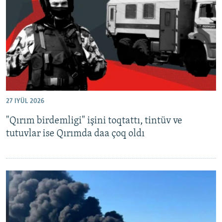
Русский
Українською
QOŞULIÑIZ!
27 IYÜL 2026
RFE/RS bütün saytları
"Qırım birdemligi" işini toqtattı, tintüv ve
tutuvlar ise Qırımda daa çoq oldı