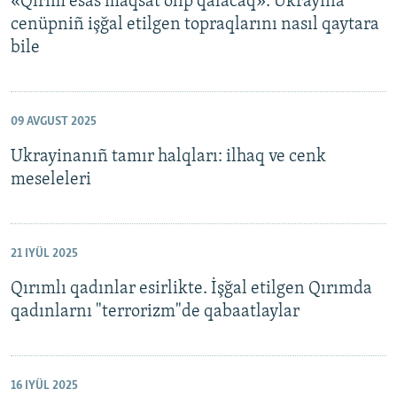
«Qırım esas maqsat olıp qalacaq»: Ukrayina
cenüpniñ işğal etilgen topraqlarını nasıl qaytara
bile
09 AVGUST 2025
Ukrayinanıñ tamır halqları: ilhaq ve cenk
meseleleri
21 IYÜL 2025
Qırımlı qadınlar esirlikte. İşğal etilgen Qırımda
qadınlarnı "terrorizm"de qabaatlaylar
16 IYÜL 2025