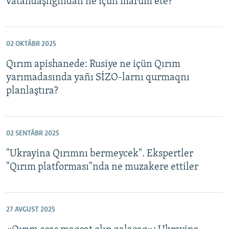
vatandaşlığından ne içün marum ete?
02 OKTÂBR 2025
Qırım apishanede: Rusiye ne içün Qırım
yarımadasında yañı SİZO-larnı qurmaqnı
planlaştıra?
02 SENTÂBR 2025
"Ukrayina Qırımnı bermeycek". Ekspertler
"Qırım platforması"nda ne muzakere ettiler
27 AVGUST 2025