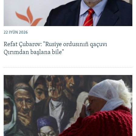
22 IYÜN 2026
Refat Çubarov: "Rusiye ordusınıñ qaçuvı
Qırımdan başlana bile"