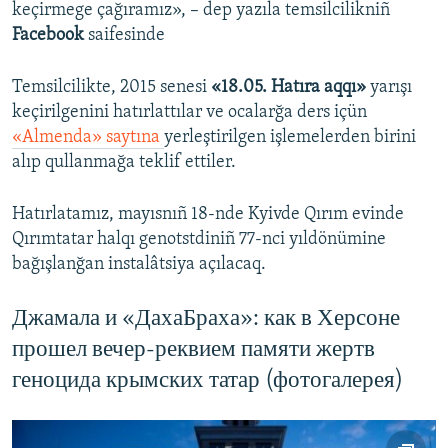
keçirmege çağıramız», – dep yazıla temsilcilikniñ
Facebook
saifesinde
Temsilcilikte, 2015 senesi
«18.05. Hatıra aqqı»
yarışı
keçirilgenini hatırlattılar ve ocalarğa ders içün
«Almenda» saytına
yerleştirilgen işlemelerden birini
alıp qullanmağa teklif ettiler.
Hatırlatamız, mayısnıñ 18-nde Kyivde Qırım evinde
Qırımtatar halqı genotstdiniñ 77-nci yıldönümine
bağışlanğan instalâtsiya açılacaq.
Джамала и «ДахаБраха»: как в Херсоне
прошел вечер-реквием памяти жертв
геноцида крымских татар (фотогалерея)