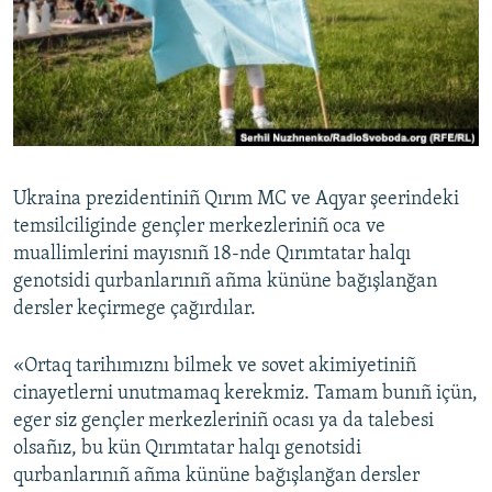
Русский
Українською
QOŞULIÑIZ!
Ukraina prezidentiniñ Qırım MC ve Aqyar şeerindeki
temsilciliginde gençler merkezleriniñ oca ve
RFE/RS bütün saytları
muallimlerini mayısnıñ 18-nde Qırımtatar halqı
genotsidi qurbanlarınıñ añma kününe bağışlanğan
dersler keçirmege çağırdılar.
«Ortaq tarihımıznı bilmek ve sovet akimiyetiniñ
cinayetlerni unutmamaq kerekmiz. Tamam bunıñ içün,
eger siz gençler merkezleriniñ ocası ya da talebesi
olsañız, bu kün Qırımtatar halqı genotsidi
qurbanlarınıñ añma kününe bağışlanğan dersler