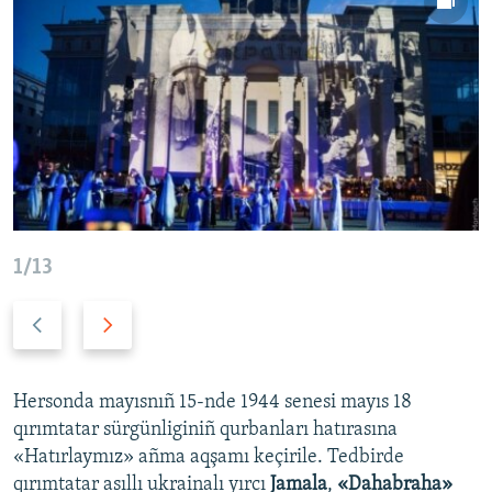
1/13
P
N
r
e
e
x
v
t
Hersonda mayısnıñ 15-nde 1944 senesi mayıs 18
i
s
qırımtatar sürgünliginiñ qurbanları hatırasına
o
l
«Hatırlaymız» añma aqşamı keçirile. Tedbirde
u
i
qırımtatar asıllı ukrainalı yırcı
Jamala
,
«Dahabraha»