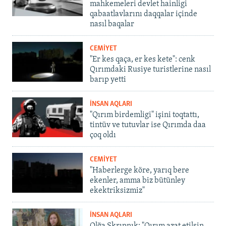
mahkemeleri devlet hainligi
qabaatlavlarını daqqalar içinde
nasıl baqalar
CEMİYET
"Er kes qaça, er kes kete": cenk
Qırımdaki Rusiye turistlerine nasıl
barıp yetti
İNSAN AQLARI
"Qırım birdemligi" işini toqtattı,
tintüv ve tutuvlar ise Qırımda daa
çoq oldı
CEMİYET
"Haberlerge köre, yarıq bere
ekenler, amma biz bütünley
ekektriksizmiz"
İNSAN AQLARI