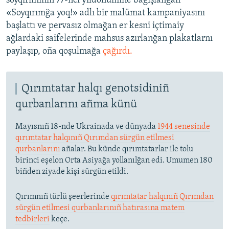
soyqırımınıñ 77-nci yıldönümine bağışlanğan
«Soyqırımğa yoq!» adlı bir malümat kampaniyasını
başlattı ve pervasız olmağan er kesni içtimaiy
ağlardaki saifelerinde mahsus azırlanğan plakatlarnı
paylaşıp, oña qoşulmağa
çağırdı.
Qırımtatar halqı genotsidiniñ
qurbanlarını añma künü
Mayısnıñ 18-nde Ukrainada ve dünyada
1944 senesinde
qırımtatar halqınıñ Qırımdan sürgün etilmesi
qurbanlarını
añalar. Bu künde qırımtatarlar ile tolu
birinci eşelon Orta Asiyağa yollanılğan edi. Umumen 180
biñden ziyade kişi sürgün etildi.
Qırımnıñ türlü şeerlerinde
qırımtatar halqınıñ Qırımdan
sürgün etilmesi qurbanlarınıñ hatırasına matem
tedbirleri
keçe.