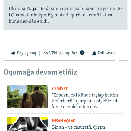
Ukraina Yuqarı Radasınıñ qararına binaen, mayısnıñ 18-
i Qırımtatar halqınıñ genotsidi qurbanlarınıñ hatıra
künü dep ilân etildi.
Paylaşmaq
VPN-siz oquñız
Follow us
Oqumağa devam etiñiz
CEMİYET
"Er şeyni eki künde taşlap kettim".
Seferberlik qorqusı rusiyelilerni
kene memleketten quva
İNSAN AQLARI
Bir an – ve casussıñ. Qırım