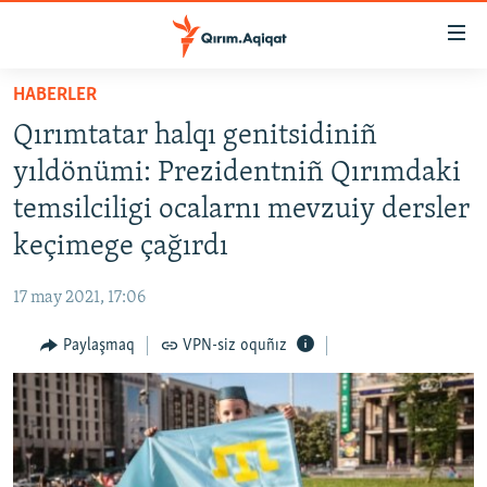
Link
açıqlığı
Esas
HABERLER
mündericege
HABERLER
Qırımtatar halqı genitsidiniñ
qaytmaq
SİYASET
Baş
yıldönümi: Prezidentniñ Qırımdaki
İQTİSADİYAT
navigatsiyağa
temsilciligi ocalarnı mevzuiy dersler
qaytmaq
CEMİYET
keçimege çağırdı
Qıdıruvğa
MEDENİYET
qaytmaq
17 may 2021, 17:06
İNSAN AQLARI
Paylaşmaq
VPN-siz oquñız
VİDEO
SÜRET
BLOGLAR
FİKİR