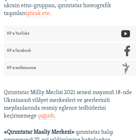
s
d
ukrain etno-gruppası, qırımtatar horeografik
s
e
taqımları
iştirak ete
.
l
i
КР в YouTube
d
e
КР в Facebook
КР в мобильном
Qırımtatar Milliy Meclisi 2021 senesi mayısnıñ 18-nde
Ukrainanıñ vilâyet merkezleri ve şeerleriniñ
meydanlarında resmiy eglence tedbirlerini
keçirmemege
çağırdı.
«Qırımtatar Maaliy Merkezi»
qırımtatar halqı