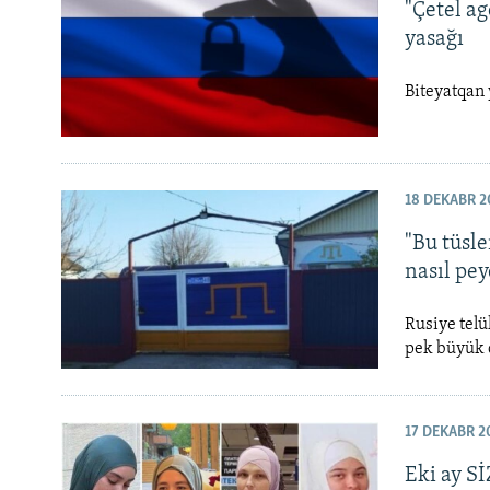
"Çetel ag
yasağı
Biteyatqan 
18 DEKABR 2
"Bu tüsle
nasıl pey
Rusiye telü
pek büyük d
17 DEKABR 2
Eki ay S