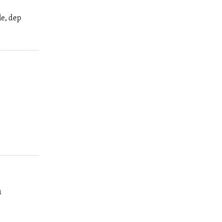
le, dep
m