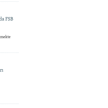
mda FSB
etmekte
rı