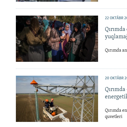
22 OKTÂBR 2
Qırımda 
yuqlamağ
Qırımda ana
20 OKTÂBR 2
Qırımda –
energeti
Qırımda ene
quvetleri