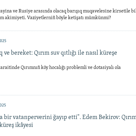
ayina ve Rusiye arasında olacaq barışıq muqavelesine kirsetile bi
ım akimiyeti. Vaziyetlerniñ böyle ketişatı mümkünmi?
025
 ve bereket: Qırım suv qıtlığı ile nasıl küreşe
 şaraitinde Qırımnıñ köy hocalığı problemli ve dotasiyalı ola
025
a bir vatanperverini ğayıp etti". Edem Bekirov: Qırı
küreş ikâyesi