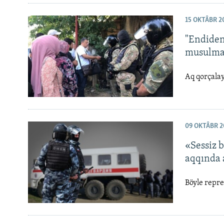
15 OKTÂBR 2
"Endiden 
musulman
Aq qorçalay
09 OKTÂBR 2
«Sessiz b
aqqında 
Böyle repre