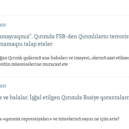
025
tamaycaqmız". Qırımda FSB-den Qırımlılarnı terroris
mamaqnı talap eteler
ğan Qırımlı qızlarnıñ ana-babaları ve imayesi, olarnıñ azat etilme
bütün müessiselerine muracaat ete
2025
ve balalar. İşğal etilgen Qırımda Rusiye qorantalar
«qoranta repressiyaları» ve tutuvlarnıñ sayısı ne içün arta?