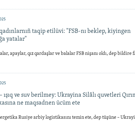
025
qadınlarnıñ taqip etilüvi: "FSB-nı beklep, kiyingen
a yatalar"
lar, apaylar, qız qardaşlar ve balalar FSB nişanı oldı, dep bildire f
025
 ışıq ve suv berilmey: Ukrayina Silâlı quvetleri Qırı
kasına ne maqsadnen ücüm ete
rgetika Rusiye arbiy logistikasını temin ete, dep tüşüne – Ukrayi