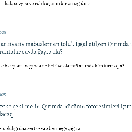
 – halq sevgisi ve ruh küçüniñ bir örnegidir»
025
ar siyasiy mabüslernen tolu". İşğal etilgen Qırımda 
rantalar qayda ğayıp ola?
le basqıları" aqqında ne belli ve olarnıñ artında kim turmaqta?
025
etke çekilmeli». Qırımda «ücüm» fotoresimleri içün 
olacaq
toplulığı daa sert cevap bermege çağıra