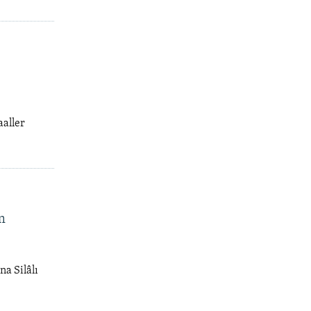
aaller
m
na Silâlı