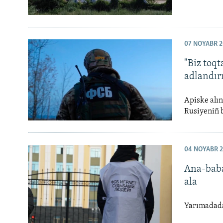
07 NOYABR 2
"Biz toq
adlandır
Apiske alın
Rusiyeniñ 
04 NOYABR 
Ana-baba 
ala
Yarımadada 