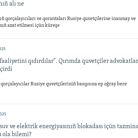
ıñ alı ne
ıñ qorçalayıcıları ve qorantaları Rusiye quvetçilerine inanmay ve
nıñ azat etilmesi içün küreşe
025
faaliyetini qıdırdılar". Qırımda quvetçiler advokatla
çirdi
qorçalayıcılar Rusiye quvetçileriniñ basqısına ep oğray bere
025
suv ve elektrik energiyasınıñ blokadası içün tazmina
u ola bilemi?