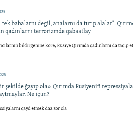
025
tek babalarnı degil, analarnı da tutıp alalar". Qırı
 qadınlarnı terrorizmde qabaatlay
ıcılarnıñ bildirgenine köre, Rusiye Qırımda qadınlarnı da taqip 
025
ir şekilde ğayıp ola». Qırımda Rusiyeniñ repressiyala
aytmaylar. Ne içün?
ssiyalarnı qayd etmek daa zor ola