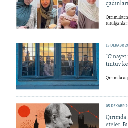
qadınlarn
Qırımlılarn
tutulğanlar
15 DEKABR 2
"Cinayet 
tintüv ke
Qırımda aq 
05 DEKABR 2
Qırımda 
eteler. B