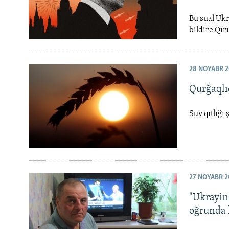
Bu sual Ukr
bildire Qır
28 NOYABR 2
Qurğaqlıq
Suv qıtlığı
27 NOYABR 2
"Ukrayin
oğrunda 