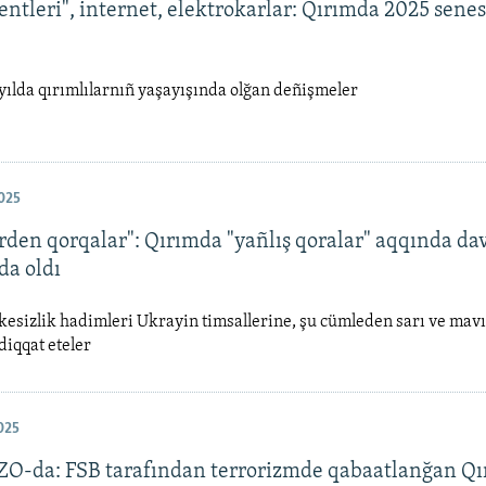
entleri", internet, elektrokarlar: Qırımda 2025 senes
yılda qırımlılarnıñ yaşayışında olğan deñişmeler
025
rden qorqalar": Qırımda "yañlış qoralar" aqqında da
da oldı
kesizlik hadimleri Ukrayin timsallerine, şu cümleden sarı ve mav
iqqat eteler
025
İZO-da: FSB tarafından terrorizmde qabaatlanğan Qı