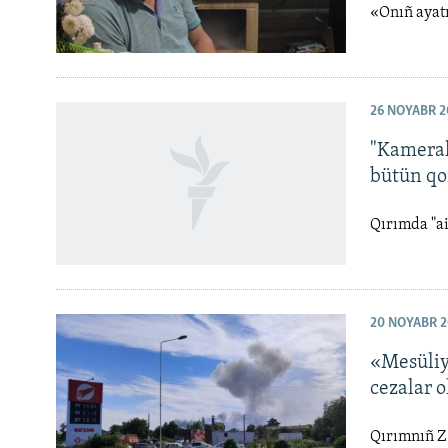
«Onıñ ayatı
26 NOYABR 2
"Kameral
bütün qo
Qırımda "ai
20 NOYABR 2
«Mesüliy
cezalar 
Qırımnıñ Z-