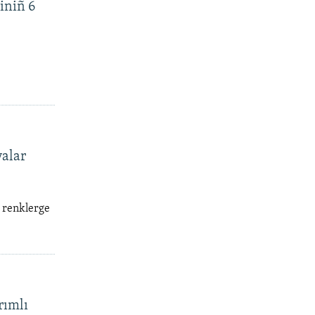
iniñ 6
valar
ı renklerge
rımlı