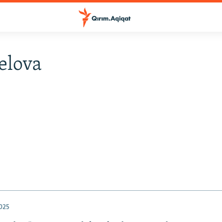
elova
025