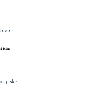
t dep
si içün
nı apiske