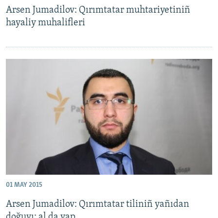
Arsen Jumadilov: Qırımtatar muhtariyetiniñ
hayaliy muhalifleri
01 MAY 2015
Arsen Jumadilov: Qırımtatar tiliniñ yañıdan
doğuvı: al da yap