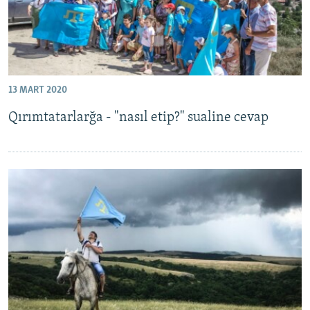
13 MART 2020
Qırımtatarlarğa - "nasıl etip?" sualine cevap