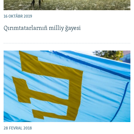
16 OKTÂBR 2019
Qırımtatarlarnıñ milliy ğayesi
28 FEVRAL 2018