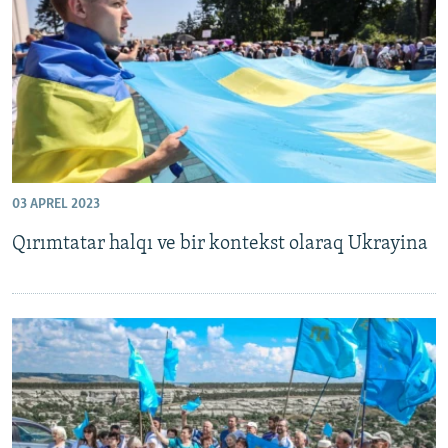
Русский
Українською
QOŞULIÑIZ!
03 APREL 2023
RFE/RS bütün saytları
Qırımtatar halqı ve bir kontekst olaraq Ukrayina