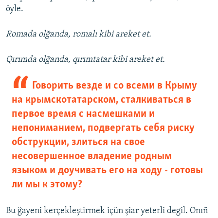
öyle.
Romada olğanda, romalı kibi areket et.
Qırımda olğanda, qırımtatar kibi areket et.
Говорить везде и со всеми в Крыму
на крымскотатарском, сталкиваться в
первое время с насмешками и
непониманием, подвергать себя риску
обструкции, злиться на свое
несовершенное владение родным
языком и доучивать его на ходу - готовы
ли мы к этому?
Bu ğayeni kerçekleştirmek içün şiar yeterli degil. Onıñ