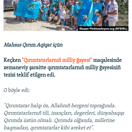
Русский
Українською
QOŞULIÑIZ!
Mahsus Qırım.Aqiqat içün
Keçken
"Qırımtatarlarnıñ milliy ğayesi"
maqalesinde
RFE/RS bütün saytları
zemaneviy şaraitte qırımtatarlarnıñ milliy ğayesiniñ
tezisi teklif etilgen edi.
O böyle edi:
"Qırımtatar halqı öz, Allahnıñ bergeni toprağında.
Qırımtatarlarnıñ tili, inançları, degerleri, dünyabaqışı
Qırımda üstün olmalı. Qırımda olğanda, milletine
baqmadan, qırımtatarlar kibi areket et".