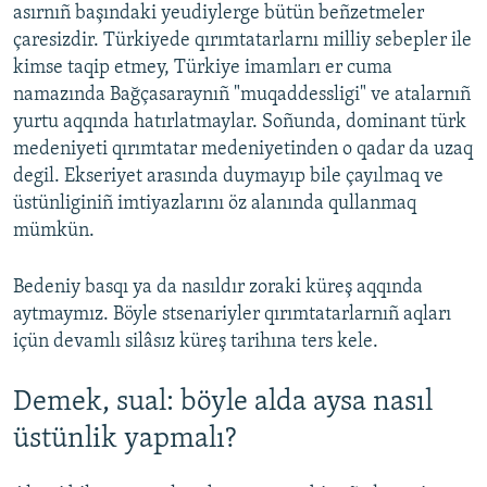
asırnıñ başındaki yeudiylerge bütün beñzetmeler
çaresizdir. Türkiyede qırımtatarlarnı milliy sebepler ile
kimse taqip etmey, Türkiye imamları er cuma
namazında Bağçasaraynıñ "muqaddessligi" ve atalarnıñ
yurtu aqqında hatırlatmaylar. Soñunda, dominant türk
medeniyeti qırımtatar medeniyetinden o qadar da uzaq
degil. Ekseriyet arasında duymayıp bile çayılmaq ve
üstünliginiñ imtiyazlarını öz alanında qullanmaq
mümkün.
Bedeniy basqı ya da nasıldır zoraki küreş aqqında
aytmaymız. Böyle stsenariyler qırımtatarlarnıñ aqları
içün devamlı silâsız küreş tarihına ters kele.
Demek, sual: böyle alda aysa nasıl
üstünlik yapmalı?