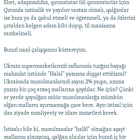
Ebet, adaşmadıñız, qırımatatar tili qırımtatarlar içün
Qırımda üstünlik ve yayıluv vastası olmalı, qalğanlar
ise bunı ya da qabul etmeli ve ögrenmeli, ya da özlerini
çetelden kelgen adam kibi duyıp, til maniasına
rastkelmeli.
Bunıñ nasıl çalışqanını köstereyim.
Ukrain supermarketlerniñ raflarında turğan bayağı
mahsulat üstünde "Halal" yazısına diqqat ettiñizmi?
Ukrainada musulmanlarnıñ sayısı 2% yaqın, amma
yazını bir çoq erzaq mallarına qoydılar. Ne içün? Çünki
er yerde qoyulğan müür musulmanlarğa mümkün
olğan mallarnı ayırmamağa çare bere. Ayrı istisal içün
daa ziyade maaliyeviy ve idare zametleri kerek.
İstisalcı bile ki, musulmanlar "halâl" olmağan aşayt
mallarını almaycaq, qalğan alıcılar içün bunıñ iç bir