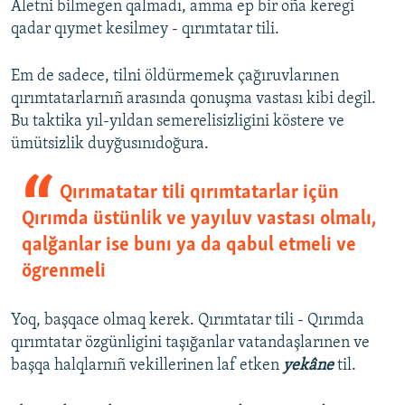
Aletni bilmegen qalmadı, amma ep bir oña keregi
qadar qıymet kesilmey - qırımtatar tili.
Em de sadece, tilni öldürmemek çağıruvlarınen
qırımtatarlarnıñ arasında qonuşma vastası kibi degil.
Bu taktika yıl-yıldan semerelisizligini köstere ve
ümütsizlik duyğusınıdoğura.
Qırımatatar tili qırımtatarlar içün
Qırımda üstünlik ve yayıluv vastası olmalı,
qalğanlar ise bunı ya da qabul etmeli ve
ögrenmeli
Yoq, başqace olmaq kerek. Qırımtatar tili - Qırımda
qırımtatar özgünligini taşığanlar vatandaşlarınen ve
başqa halqlarnıñ vekillerinen laf etken
yekâne
til.