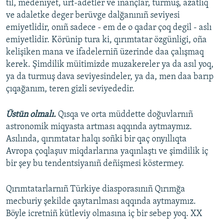
til, medeniyet, ürf-adetler ve inançlar, turmuş, azatlıq
ve adaletke deger berüvge dalğanınıñ seviyesi
emiyetlidir, onıñ sadece - em de o qadar çoq degil - aslı
emiyetlidir. Körünip tura ki, qırımtatar özgünligi, oña
kelişiken mana ve ifadelerniñ üzerinde daa çalışmaq
kerek. Şimdilik müitimizde muzakereler ya da asıl yoq,
ya da turmuş dava seviyesindeler, ya da, men daa barıp
çıqağanım, teren gizli seviyededir.​
Üstün olmalı.
Qısqa ve orta müddette doğuvlarnıñ
astronomik miqyasta artması aqqında aytmaymız.
Asılında, qırımtatar halqı soñki bir qaç onyıllıqta
Avropa çoqlaşuv miqdarlarına yaqınlaştı ve şimdilik iç
bir şey bu tendentsiyanıñ deñişmesi köstermey.
Qırımtatarlarnıñ Türkiye diasporasınıñ Qırımğa
mecburiy şekilde qaytarılması aqqında aytmaymız.
Böyle icretniñ kütleviy olmasına iç bir sebep yoq. XX