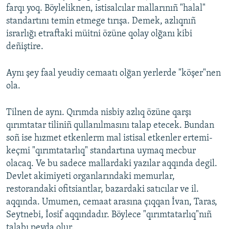
farqı yoq. Böyleliknen, istisalcılar mallarınıñ "halal"
standartını temin etmege tırışa. Demek, azlıqnıñ
israrlığı etraftaki müitni özüne qolay olğanı kibi
deñiştire.
Aynı şey faal yeudiy cemaatı olğan yerlerde "köşer"nen
ola.
Tilnen de aynı. Qırımda nisbiy azlıq özüne qarşı
qırımtatar tiliniñ qullanılmasını talap etecek. Bundan
soñ ise hızmet etkenlerm mal istisal etkenler ertemi-
keçmi "qırımtatarlıq" standartına uymaq mecbur
olacaq. Ve bu sadece mallardaki yazılar aqqında degil.
Devlet akimiyeti organlarındaki memurlar,
restorandaki ofitsiantlar, bazardaki satıcılar ve il.
aqqında. Umumen, cemaat arasına çıqqan İvan, Taras,
Seytnebi, İosif aqqındadır. Böylece "qırımtatarlıq"nıñ
talabı peyda olur.