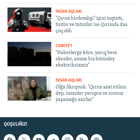
İNSAN AQLARI
"Qırım birdemligi" işini toqtattı,
tintüv ve tutuvlar ise Qırımda daa
çoq oldı
CEMİYET
"Haberlerge köre, yarıq bere
ekenler, amma biz bütünley
ekektriksizmiz"
İNSAN AQLARI
Olğa Skrıpnık: "Qırım azat etilsin
dep, insanlar yarıqsız ve suvsuz
yaşamağa azırlar"
QOŞULIÑIZ!