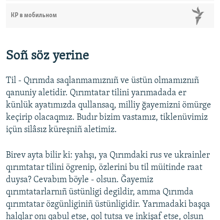
КР в мобильном
Soñ söz yerine
Til - Qırımda saqlanmamıznıñ ve üstün olmamıznıñ
qanuniy aletidir. Qırımtatar tilini yarımadada er
künlük ayatımızda qullansaq, milliy ğayemizni ömürge
keçirip olacaqmız. Budır bizim vastamız, tiklenüvimiz
içün silâsız küreşniñ aletimiz.
Birev ayta bilir ki: yahşı, ya Qırımdaki rus ve ukrainler
qırımtatar tilini ögrenip, özlerini bu til müitinde raat
duysa? Cevabım böyle - olsun. Ğayemiz
qırımtatarlarnıñ üstünligi degildir, amma Qırımda
qırımtatar özgünliginiñ üstünligidir. Yarımadaki başqa
halqlar onı qabul etse, qol tutsa ve inkişaf etse, olsun