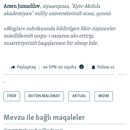
Arsen Jumadilov
,
siyasetşınas, "Kyiv-Mohıla
akademiyası" milliy universitetiniñ ocası, qırımlı
«Bloglar» rubrikasında bildirilgen fikir-tüşünceler
müelliflerniñ noqta-i nazarını aks ettirip,
muarririyetniñ baqışlarınen bir olmay bile.
Paylaşmaq
VPN-siz oquñız
Follow us
*
FİKİR
BUTÜN MALÜMAT
AKTUAL
MÜİM
Mevzu ile bağlı maqaleler