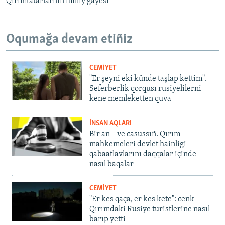
Qırımtatarlarnıñ milliy ğayesi
Oqumağa devam etiñiz
CEMİYET
"Er şeyni eki künde taşlap kettim".
Seferberlik qorqusı rusiyelilerni
kene memleketten quva
İNSAN AQLARI
Bir an – ve casussıñ. Qırım
mahkemeleri devlet hainligi
qabaatlavlarını daqqalar içinde
nasıl baqalar
CEMİYET
"Er kes qaça, er kes kete": cenk
Qırımdaki Rusiye turistlerine nasıl
barıp yetti