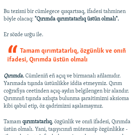
Bu tezisni bir cümlegece qısqartsaq, ifadesi tahminen
böyle olacaq:
"Qırımda qırımtatarlıq üstün olmalı".
Er sözde urğu ile.
Tamam qırımtatarlıq, özgünlik ve onıñ
ifadesi, Qırımda üstün olmalı
Qırımda.
Cümleniñ eñ açıq ve birmanalı añlamıdır.
Yarımada tışında üstünlikke iddia etmeymiz. Qırım
coğrafiya ceetinden açıq-aydın belgilengen bir alandır.
Qırımnıñ tışında azlıqta bulunma şaraitimizni aksioma
kibi qabul etip, öz qadrimizni aşalamaymız.
Tamam
qırımtatarlıq
, özgünlik ve onıñ ifadesi, Qırımda
üstün olmalı. Yani, taşıyıcınıñ mütenasip özgünlikke -