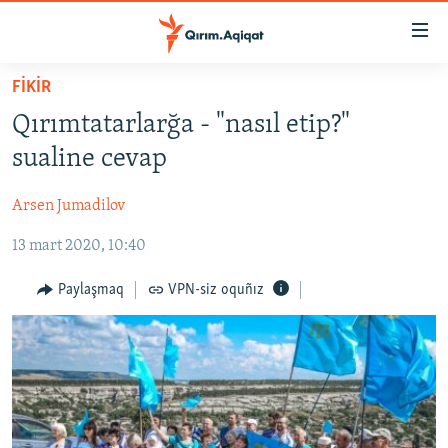
Link
açıqlığı
Esas
FİKİR
mündericege
HABERLER
Qırımtatarlarğa - "nasıl etip?"
qaytmaq
SİYASET
Baş
sualine cevap
İQTİSADİYAT
navigatsiyağa
qaytmaq
Arsen Jumadilov
CEMİYET
Qıdıruvğa
13 mart 2020, 10:40
MEDENİYET
qaytmaq
İNSAN AQLARI
Paylaşmaq
VPN-siz oquñız
VİDEO
SÜRET
BLOGLAR
FİKİR