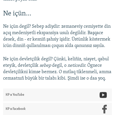
Ne içün...
Ne içün degil? Sebep adiydir: zemaneviy cemiyette din
açıq medeniyetli ekspansiya usulı degildir. Başqace
desek, din - er kesniñ şahsiy işidir. Üstünlik köstermek
icün dinniñ qullanılması çoqusı alda qanunsız sayıla.
Ne içün devletçilik degil? Çünki, keliñiz, niayet, qabul
eteyik, devletçilik
sebep
degil, o
neticedir.
Ögnece
devletçilikni kimse bermez. O mıtlaq tiklenmeli, amma
cemaatnıñ büyük bir talabı kibi. Şimdi ise o daa yoq.
КР в YouTube
КР в Facebook