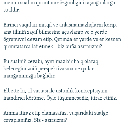
menim sualim qırımtatar özgünligini taşınğanlarğa
sualdir.
Birinci vaqıtları mısqıl ve añlaşmamazlıqlarnı körip,
ana tiliniñ zayıf bilmesine açuvlanıp ve o yerde
ögrenüvni devam etip, Qırımda er yerde ve er kesnen
qırımtatarca laf etmek - biz buña azırmızmı?
Bu sualniñ cevabı, ayırılmaz bir halq olaraq
kelecegimizniñ perspektivasına ne qadar
inanğanımızğa bağlıdır.
Elbette ki, til vastası ile üstünlik kontseptsiyam
inandırıcı körünse. Öyle tüşünmeseñiz, itiraz etiñiz.
Amma itiraz etip olamasañız, yuqarıdaki sualge
cevaplanıñız. Siz - azırsızmı?