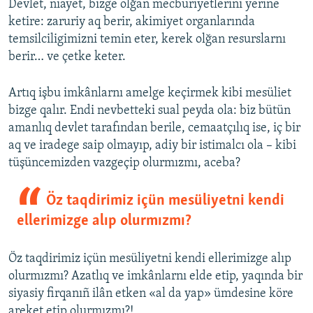
Devlet, niayet, bizge olğan mecburiyetlerini yerine
ketire: zaruriy aq berir, akimiyet organlarında
temsilciligimizni temin eter, kerek olğan resurslarnı
berir… ve çetke keter.
Artıq işbu imkânlarnı amelge keçirmek kibi mesüliet
bizge qalır. Endi nevbetteki sual peyda ola: biz bütün
amanlıq devlet tarafından berile, cemaatçılıq ise, iç bir
aq ve iradege saip olmayıp, adiy bir istimalcı ola – kibi
tüşüncemizden vazgeçip olurmızmı, aceba?
Öz taqdirimiz içün mesüliyetni kendi
ellerimizge alıp olurmızmı?
Öz taqdirimiz içün mesüliyetni kendi ellerimizge alıp
olurmızmı? Azatlıq ve imkânlarnı elde etip, yaqında bir
siyasiy firqanıñ ilân etken «al da yap» ümdesine köre
areket etip olurmızmı?!