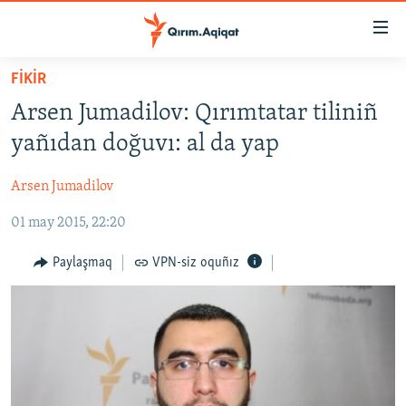
Link
açıqlığı
Esas
FİKİR
mündericege
HABERLER
Arsen Jumadilov: Qırımtatar tiliniñ
qaytmaq
SİYASET
Baş
yañıdan doğuvı: al da yap
İQTİSADİYAT
navigatsiyağa
qaytmaq
Arsen Jumadilov
CEMİYET
Qıdıruvğa
01 may 2015, 22:20
MEDENİYET
qaytmaq
İNSAN AQLARI
Paylaşmaq
VPN-siz oquñız
VİDEO
SÜRET
BLOGLAR
FİKİR