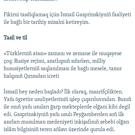
Fikirni tasdiqlamaq içün İsmail Gasprinskiyniñ faaliyeti
ile bağlı bir tarihiy misalni ketireyim.
Tasil ve til
«Türklerniñ atası» zamanı ve zemane ile muqayese
çoq: Rusiye rejimi, azatlıqnıñ sıñırlavı, milliy
hususiyetlerniñ saqlanılması ile bağlı mesele, tamır
halqınıñ Qırımdan icreti
İsmail bey neden başladı? İlk olaraq, maarifçilikten.
Yañı ögretüv usuliyetleriniñ işlep çıqarıluvından. Bunıñ
ile onıñ yañı usuları ğarp mekteplerde olğanı kibi degil
edi. Gasprinskiyniñ yañı usulı Peyğamberden soñ ilk
asırları musulman medeniyeti inkişafınıñ sebebi olğan
islâm bilgisiniñ teren añlavı üzerinde qurula edi.