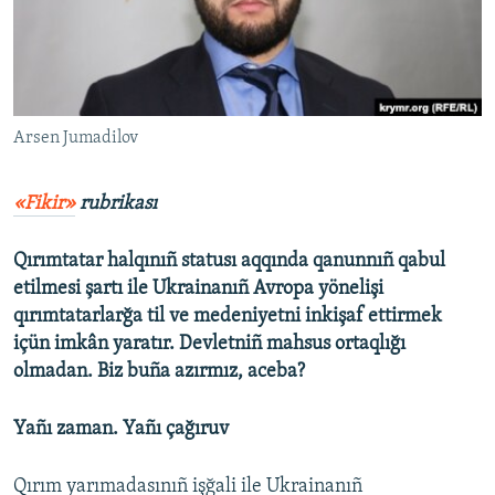
Русский
Українською
QOŞULIÑIZ!
Arsen Jumadilov
«Fikir»
rubrikası
RFE/RS bütün saytları
Qırımtatar halqınıñ statusı aqqında qanunnıñ qabul
etilmesi şartı ile Ukrainanıñ Avropa yönelişi
qırımtatarlarğa til ve medeniyetni inkişaf ettirmek
içün imkân yaratır. Devletniñ mahsus ortaqlığı
olmadan. Biz buña azırmız, aceba?
Yañı zaman. Yañı çağıruv
Qırım yarımadasınıñ işğali ile Ukrainanıñ