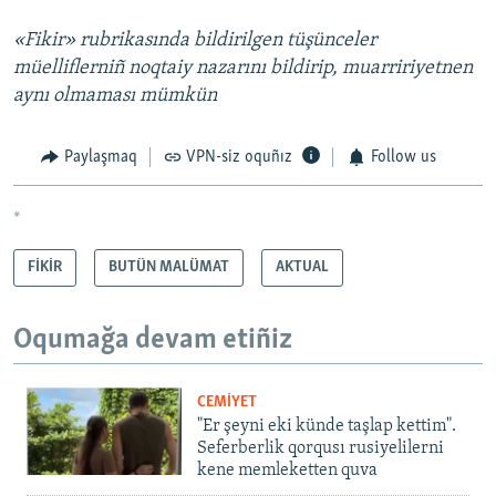
«Fikir» rubrikasında bildirilgen tüşünceler
müelliflerniñ noqtaiy nazarını bildirip, muarririyetnen
aynı olmaması mümkün​
Paylaşmaq
VPN-siz oquñız
Follow us
*
FİKİR
BUTÜN MALÜMAT
AKTUAL
Oqumağa devam etiñiz
CEMİYET
"Er şeyni eki künde taşlap kettim".
Seferberlik qorqusı rusiyelilerni
kene memleketten quva