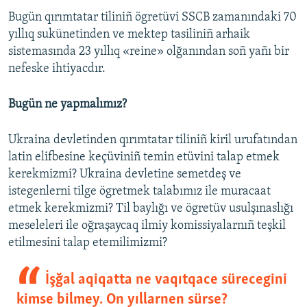
Bugün qırımtatar tiliniñ ögretüvi SSCB zamanındaki 70
yıllıq sukünetinden ve mektep tasiliniñ arhaik
sistemasında 23 yıllıq «reine» olğanından soñ yañı bir
nefeske ihtiyacdır.
Bugün ne yapmalımız?
Ukraina devletinden qırımtatar tiliniñ kiril urufatından
latin elifbesine keçüviniñ temin etüvini talap etmek
kerekmizmi? Ukraina devletine semetdeş ve
istegenlerni tilge ögretmek talabımız ile muracaat
etmek kerekmizmi? Til baylığı ve ögretüv usulşınaslığı
meseleleri ile oğraşaycaq ilmiy komissiyalarnıñ teşkil
etilmesini talap etemilimizmi?
İşğal aqiqatta ne vaqıtqace sürecegini
kimse bilmey. On yıllarnen sürse?