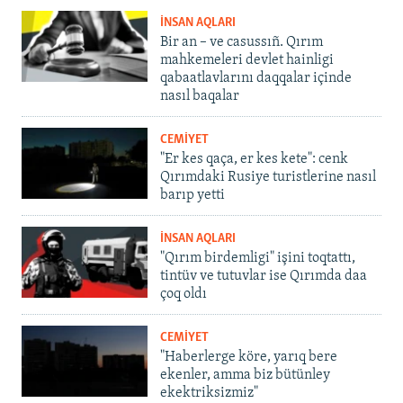
İNSAN AQLARI
Bir an – ve casussıñ. Qırım
mahkemeleri devlet hainligi
qabaatlavlarını daqqalar içinde
nasıl baqalar
CEMİYET
"Er kes qaça, er kes kete": cenk
Qırımdaki Rusiye turistlerine nasıl
barıp yetti
İNSAN AQLARI
"Qırım birdemligi" işini toqtattı,
tintüv ve tutuvlar ise Qırımda daa
çoq oldı
CEMİYET
"Haberlerge köre, yarıq bere
ekenler, amma biz bütünley
ekektriksizmiz"