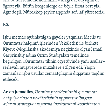
oña bütün semetdeşlerimizni – ufağı da, büyügini de
ögreteyik. Bütün istegenlerge de böyle fırsat bereyik.
Ağır degil. Mürekkep şeyler aqqında soñ laf yürseterik.
P.S.
İşbu metnde aydınlatılğan ğayeler yaqınları Meclis ve
Qırımtatar halqınıñ işlerinden Vekâletlisi ile birlikte
Kiyevo-Mogilânska akademiya negizinde olğan İsmail
Gasprinskiy adına Qırım Studiyaları temelinde
keçirilgen «Qırımtatar tiliniñ ögretüvinde yañı usullar»
serlevalı muşaverede muzakere etilgen edi. Yaqın
zamanları işbu usullar cemaatçılıqnıñ diqqatına taqdim
etilecek.
Arsen Jumadilov,
Ukraina prezidenitiniñ qırımtatar
halqı işlerinden vekâletlisiniñ apparat yolbaşçısı,
«Qırım strategik araştırma institutı»nıñ koordinatorı