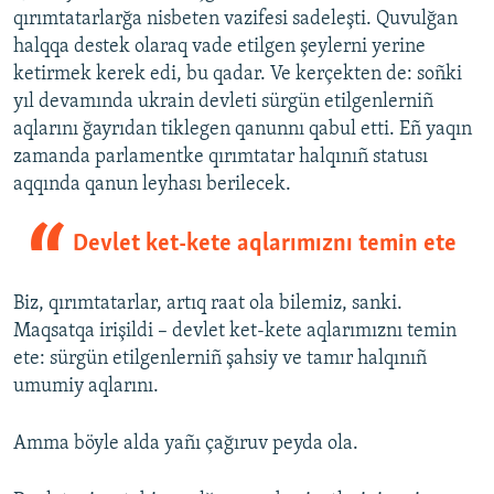
qırımtatarlarğa nisbeten vazifesi sadeleşti. Quvulğan
halqqa destek olaraq vade etilgen şeylerni yerine
ketirmek kerek edi, bu qadar. Ve kerçekten de: soñki
yıl devamında ukrain devleti sürgün etilgenlerniñ
aqlarını ğayrıdan tiklegen qanunnı qabul etti. Eñ yaqın
zamanda parlamentke qırımtatar halqınıñ statusı
aqqında qanun leyhası berilecek.
Devlet ket-kete aqlarımıznı temin ete
Biz, qırımtatarlar, artıq raat ola bilemiz, sanki.
Maqsatqa irişildi – devlet ket-kete aqlarımıznı temin
ete: sürgün etilgenlerniñ şahsiy ve tamır halqınıñ
umumiy aqlarını.
Amma böyle alda yañı çağıruv peyda ola.