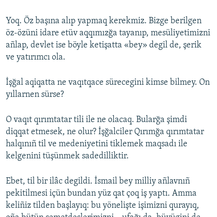
Yoq. Öz başına alıp yapmaq kerekmiz. Bizge berilgen
öz-özüni idare etüv aqqımızğa tayanıp, mesüliyetimizni
añlap, devlet ise böyle ketişatta «bey» degil de, şerik
ve yatırımcı ola.
İşğal aqiqatta ne vaqıtqace sürecegini kimse bilmey. On
yıllarnen sürse?
O vaqıt qırımtatar tili ile ne olacaq. Bularğa şimdi
diqqat etmesek, ne olur? İşğalciler Qırımğa qırımtatar
halqınıñ til ve medeniyetini tiklemek maqsadı ile
kelgenini tüşünmek sadedilliktir.
Ebet, til bir ilâc degildi. İsmail bey milliy añlavnıñ
pekitilmesi içün bundan yüz qat çoq iş yaptı. Amma
keliñiz tilden başlayıq: bu yönelişte işimizni qurayıq,