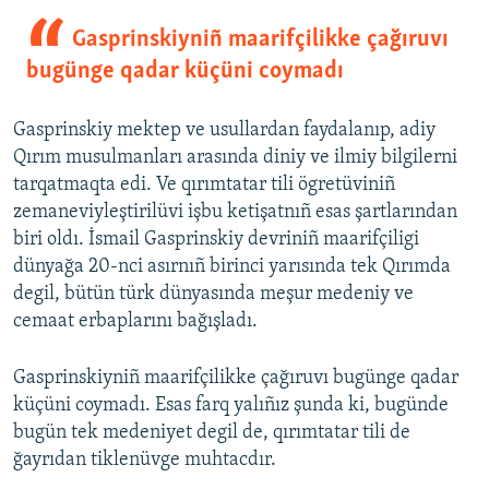
Gasprinskiyniñ maarifçilikke çağıruvı
bugünge qadar küçüni coymadı
Gasprinskiy mektep ve usullardan faydalanıp, adiy
Qırım musulmanları arasında diniy ve ilmiy bilgilerni
tarqatmaqta edi. Ve qırımtatar tili ögretüviniñ
zemaneviyleştirilüvi işbu ketişatnıñ esas şartlarından
biri oldı. İsmail Gasprinskiy devriniñ maarifçiligi
dünyağa 20-nci asırnıñ birinci yarısında tek Qırımda
degil, bütün türk dünyasında meşur medeniy ve
cemaat erbaplarını bağışladı.
Gasprinskiyniñ maarifçilikke çağıruvı bugünge qadar
küçüni coymadı. Esas farq yalıñız şunda ki, bugünde
bugün tek medeniyet degil de, qırımtatar tili de
ğayrıdan tiklenüvge muhtacdır.