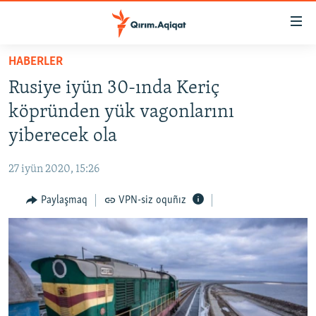
Link
açıqlığı
Esas
HABERLER
mündericege
HABERLER
Rusiye iyün 30-ında Keriç
qaytmaq
SİYASET
Baş
köpründen yük vagonlarını
İQTİSADİYAT
navigatsiyağa
yiberecek ola
qaytmaq
CEMİYET
Qıdıruvğa
27 iyün 2020, 15:26
MEDENİYET
qaytmaq
Paylaşmaq
VPN-siz oquñız
İNSAN AQLARI
VİDEO
SÜRET
BLOGLAR
FİKİR