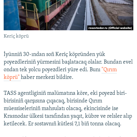
Русский
Українською
Keriç köprü
QOŞULIÑIZ!
İyünniñ 30-ından soñ Keriç köpründen yük
poyezdleriniñ yürmesini başlatacaq olalar. Bundan evel
RFE/RS bütün saytları
ondan tek yolcu poyezdleri yüre edi. Bunı
"Qırım
köprü"
haber merkezi bildire.
TASS agentliginiñ malümatına köre, eki poyezd biri-
birisiniñ qarşısına çıqacaq, birisinde Qırım
müessiseleriniñ mahsulatı olacaq, ekincisinde ise
Krasnodar ülkesi tarafından yaqıt, kübre ve relsler alıp
ketilecek. Er sostavnıñ kütlesi 7,1 biñ tonna olacaq.