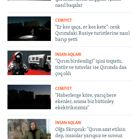
nasıl baqalar
CEMİYET
"Er kes qaça, er kes kete": cenk
Qırımdaki Rusiye turistlerine nasıl
barıp yetti
İNSAN AQLARI
"Qırım birdemligi" işini toqtattı,
tintüv ve tutuvlar ise Qırımda daa
çoq oldı
CEMİYET
"Haberlerge köre, yarıq bere
ekenler, amma biz bütünley
ekektriksizmiz"
İNSAN AQLARI
Olğa Skrıpnık: "Qırım azat etilsin
dep, insanlar yarıqsız ve suvsuz