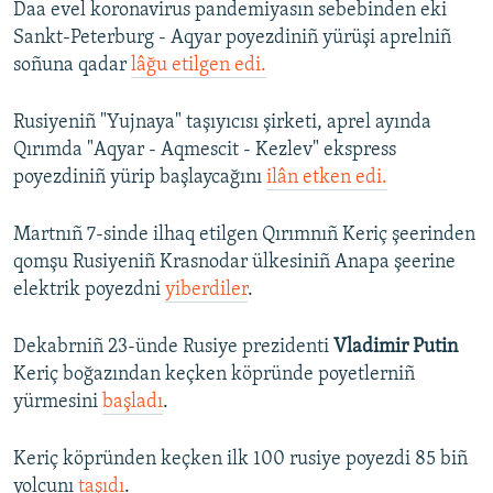
Daa evel koronavirus pandemiyasın sebebinden eki
Sankt-Peterburg - Aqyar poyezdiniñ yürüşi aprelniñ
soñuna qadar
lâğu etilgen edi.
Rusiyeniñ "Yujnaya" taşıyıcısı şirketi, aprel ayında
Qırımda "Aqyar - Aqmescit - Kezlev" ekspress
poyezdiniñ yürip başlaycağını
ilân etken edi.
Martnıñ 7-sinde ilhaq etilgen Qırımnıñ Keriç şeerinden
qomşu Rusiyeniñ Krasnodar ülkesiniñ Anapa şeerine
elektrik poyezdni
yiberdiler
.
Dekabrniñ 23-ünde Rusiye prezidenti
Vladimir Putin
Keriç boğazından keçken köpründe poyetlerniñ
yürmesini
başladı
.
Keriç köpründen keçken ilk 100 rusiye poyezdi 85 biñ
yolcunı
taşıdı
.