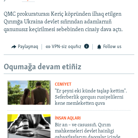
QMC prokuraturası Keriç köpründen ilhaq etilgen
Qırımğa Ukraina devlet sıñrından adamlarnıñ
qanunusız keçirilmesi sebebinden cinaiy dava açtı.
Paylaşmaq
VPN-siz oquñız
Follow us
Oqumağa devam etiñiz
CEMİYET
"Er şeyni eki künde taşlap kettim".
Seferberlik qorqusı rusiyelilerni
kene memleketten quva
İNSAN AQLARI
Bir an – ve casussıñ. Qırım
mahkemeleri devlet hainligi
qabaatlavlarını daqqalar içinde