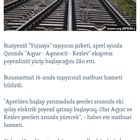
Русский
Українською
QOŞULIÑIZ!
Rusiyeniñ "Yujnaya" taşıyıcısı şirketi, aprel ayında
Qırımda "Aqyar - Aqmescit - Kezlev" ekspress
poyezdiniñ yürip başlaycağını ilân etti.
RFE/RS bütün saytları
Bunımartnıñ 16-sında taşıyıcınıñ matbuat hızmeti
bildirdi.
"Aprelden başlap yarımadada şeerler arasında eki
qolay elektrik poyezd qatnap başlaycaq. Olar Aqyar ve
Kezlev şeerleri arsında yürecek", - haber ete matbuat
hızmeti.