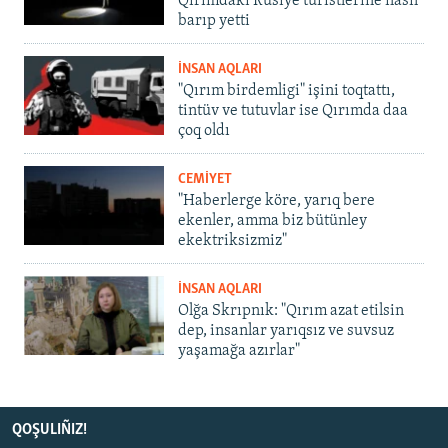
Qırımdaki Rusiye turistlerine nasıl
barıp yetti
İNSAN AQLARI
"Qırım birdemligi" işini toqtattı,
tintüv ve tutuvlar ise Qırımda daa
çoq oldı
CEMİYET
"Haberlerge köre, yarıq bere
ekenler, amma biz bütünley
ekektriksizmiz"
İNSAN AQLARI
Olğa Skrıpnık: "Qırım azat etilsin
dep, insanlar yarıqsız ve suvsuz
yaşamağa azırlar"
QOŞULIÑIZ!