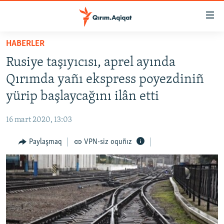
Link
açıqlığı
Esas
HABERLER
mündericege
HABERLER
Rusiye taşıyıcısı, aprel ayında
qaytmaq
SİYASET
Baş
Qırımda yañı ekspress poyezdiniñ
İQTİSADİYAT
navigatsiyağa
yürip başlaycağını ilân etti
qaytmaq
CEMİYET
Qıdıruvğa
16 mart 2020, 13:03
MEDENİYET
qaytmaq
Paylaşmaq
VPN-siz oquñız
İNSAN AQLARI
VİDEO
SÜRET
BLOGLAR
FİKİR