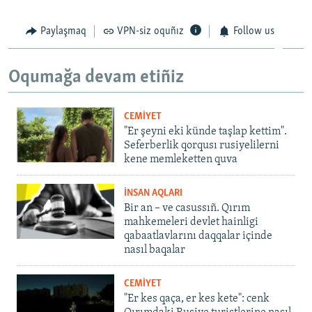
Paylaşmaq
VPN-siz oquñız
Follow us
Oqumağa devam etiñiz
CEMİYET
"Er şeyni eki künde taşlap kettim".
Seferberlik qorqusı rusiyelilerni
kene memleketten quva
İNSAN AQLARI
Bir an – ve casussıñ. Qırım
mahkemeleri devlet hainligi
qabaatlavlarını daqqalar içinde
nasıl baqalar
CEMİYET
"Er kes qaça, er kes kete": cenk