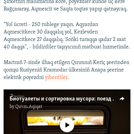
Şirketniñ malümatına köre, poyezdler künde üç kere
Bağçasaray, Aqmescit ve Saqta toqtav yapıp qatnaycaq.
"Yol ücreti - 250 rublege yaqın. Aqyardan
Aqmescitkece 30 daqqalıq yol, Kezlevden
Aqmescitkece 27 daqqalıq. Soñki turaqqa qadar 2 saat
40 daqqa", - bildirdiler taşıyıcınıñ matbuat hızmetinde.
Martnıñ 7-sinde ilhaq etilgen Qırımnıñ Keriç şeerinden
qomşu Rusiyeniñ Krasnodar ülkesiniñ Anapa şeerine
elektrik poyezdni
yiberdiler
.
Биотуалеты и сортировка мусора: поезд «Москва – Симферополь» изнутри (видео)
by
Qırım.Aqiqat
No media source currently available