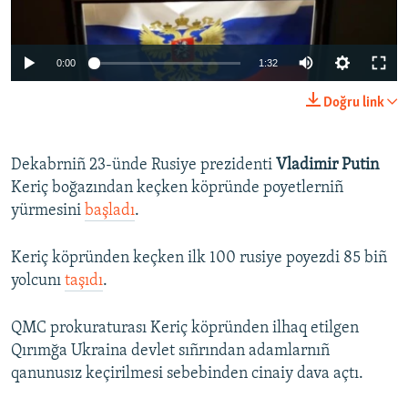
0:00
1:32
Doğru link
Dekabrniñ 23-ünde Rusiye prezidenti
Vladimir Putin
Keriç boğazından keçken köpründe poyetlerniñ
yürmesini
başladı
.
Keriç köpründen keçken ilk 100 rusiye poyezdi 85 biñ
yolcunı
taşıdı
.
QMC prokuraturası Keriç köpründen ilhaq etilgen
Qırımğa Ukraina devlet sıñrından adamlarnıñ
qanunusız keçirilmesi sebebinden cinaiy dava açtı.