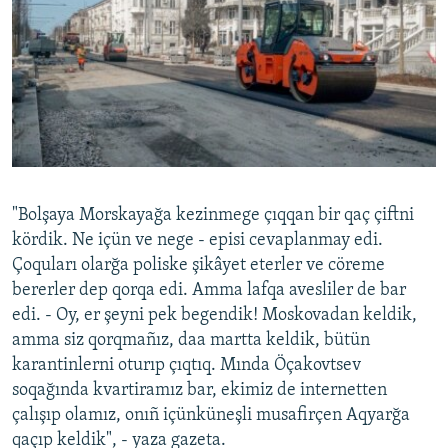
"Bolşaya Morskayağa kezinmege çıqqan bir qaç çiftni
kördik. Ne içün ve nege - episi cevaplanmay edi.
Çoquları olarğa poliske şikâyet eterler ve cöreme
bererler dep qorqa edi. Amma lafqa avesliler de bar
edi. - Oy, er şeyni pek begendik! Moskovadan keldik,
amma siz qorqmañız, daa martta keldik, bütün
karantinlerni oturıp çıqtıq. Mında Öçakovtsev
soqağında kvartiramız bar, ekimiz de internetten
çalışıp olamız, onıñ içünküneşli musafirçen Aqyarğa
qaçıp keldik", - yaza gazeta.