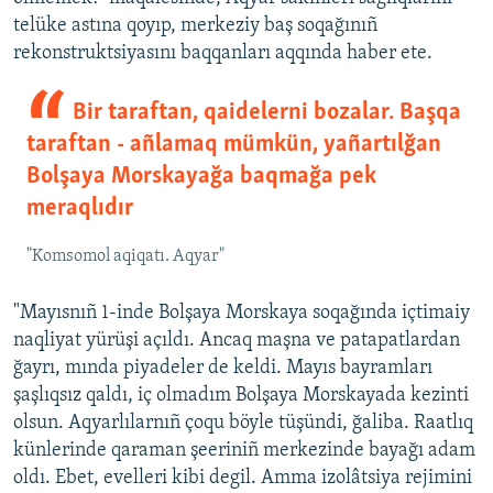
telüke astına qoyıp, merkeziy baş soqağınıñ
rekonstruktsiyasını baqqanları aqqında haber ete.
Bir taraftan, qaidelerni bozalar. Başqa
taraftan - añlamaq mümkün, yañartılğan
Bolşaya Morskayağa baqmağa pek
meraqlıdır
"Komsomol aqiqatı. Aqyar"
"Mayısnıñ 1-inde Bolşaya Morskaya soqağında içtimaiy
naqliyat yürüşi açıldı. Ancaq maşna ve patapatlardan
ğayrı, mında piyadeler de keldi. Mayıs bayramları
şaşlıqsız qaldı, iç olmadım Bolşaya Morskayada kezinti
olsun. Aqyarlılarnıñ çoqu böyle tüşündi, ğaliba. Raatlıq
künlerinde qaraman şeeriniñ merkezinde bayağı adam
oldı. Ebet, evelleri kibi degil. Amma izolâtsiya rejimini