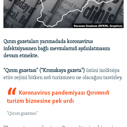
Русский
Українською
QOŞULIÑIZ!
Qırım gazetaları yarımadada koronavirus
infektsiyasınen bağlı mevzularnıñ aydınlatmasını
devam etmekte.
RFE/RS bütün saytları
"Qırım gazetası" ("Krımskaya gazeta")
özüni izolâtsiya
etüv rejimi bitken soñ turizmnen ne olacağını tasvirley.
Koronavirus pandemiyası Qırımnıñ
turizm biznesine pek urdı
"Qırım gazetası"