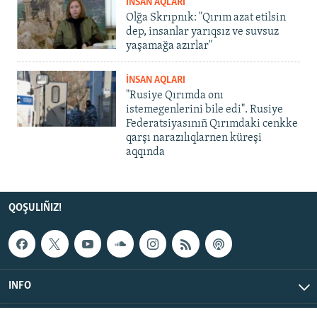
İNSAN AQLARI
Olğa Skrıpnık: "Qırım azat etilsin
dep, insanlar yarıqsız ve suvsuz
yaşamağa azırlar"
İNSAN AQLARI
"Rusiye Qırımda onı
istemegenlerini bile edi". Rusiye
Federatsiyasınıñ Qırımdaki cenkke
qarşı narazılıqlarnen küreşi
aqqında
QOŞULIÑIZ!
INFO