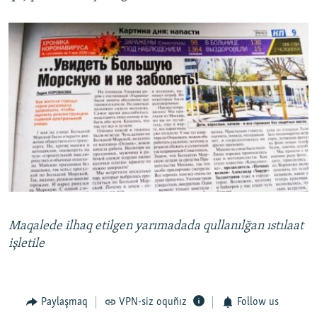
Maqalede ilhaq etilgen yarımadada qullanılğan
ıstılaat
işletile
Paylaşmaq
VPN-siz oquñız
Follow us