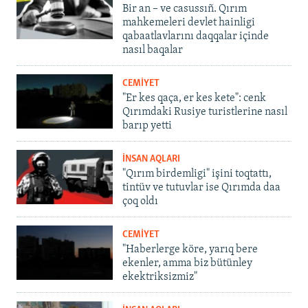
Bir an – ve casussıñ. Qırım
mahkemeleri devlet hainligi
qabaatlavlarını daqqalar içinde
nasıl baqalar
CEMİYET
"Er kes qaça, er kes kete": cenk
Qırımdaki Rusiye turistlerine nasıl
barıp yetti
İNSAN AQLARI
"Qırım birdemligi" işini toqtattı,
tintüv ve tutuvlar ise Qırımda daa
çoq oldı
CEMİYET
"Haberlerge köre, yarıq bere
ekenler, amma biz bütünley
ekektriksizmiz"