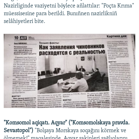
Nazirliginde vaziyetni böylece añlattılar: "Poçta Krıma"
müessisesine para berildi. Bunıñnen nazirlikniñ
selâhiyetleri bite.
"Komsomol aqiqatı. Aqyar" ("Komsomolskaya pravda.
Sevastopol")
"Bolşaya Morskaya soqağını körmek ve
ölmemek!" maqalesinde, Aqyar sakinleri sağlıqlarını