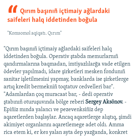
Qırım başınıñ içtimaiy ağlardaki
saifeleri halq iddetinden boğula
"Komsomol aqiqatı. Qırım"
"Qırım başınıñ içtimaiy ağlardaki saifeleri halq
iddetinden boğula. Operativ ştabda memurlarnıñ
qandırmalarına baqmadan, imtiyazlılarğa vade etilgen
ödevler yapılmadı, idare şirketleri mesken fondunıñ
sanitar işletilmesini yapmay, banklarda ise şirketlerge
artıq kredit bermekniñ toqtatuv cedvelleri bar".
"Adamlardan çoq muracaat bar, - dedi operativ
ştabınıñ oturuşuvında bölge reberi
Sergey Aksönov.
-
Epiñiz mında yalancı ve pezevenksiñiz dep
aqaretlerden başlaylar. Ancaq aqaretlerge alıştıq, şimdi
akimiyet organlarını aqaretlemege adet oldı. Amma
rica etem ki, er kes yalan ayta dep yazğanda, konkret