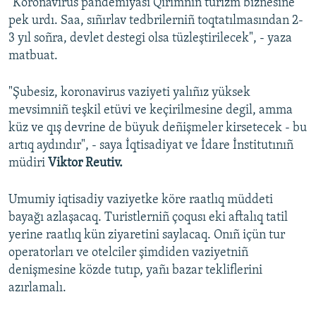
"Koronavirus pandemiyası Qırımnıñ turizm biznesine
pek urdı. Saa, sıñırlav tedbrilerniñ toqtatılmasından 2-
3 yıl soñra, devlet destegi olsa tüzleştirilecek", - yaza
matbuat.
"Şubesiz, koronavirus vaziyeti yalıñız yüksek
mevsimniñ teşkil etüvi ve keçirilmesine degil, amma
küz ve qış devrine de büyuk deñişmeler kirsetecek - bu
artıq aydındır", - saya İqtisadiyat ve İdare İnstitutınıñ
müdiri
Viktor Reutiv.
Umumiy iqtisadiy vaziyetke köre raatlıq müddeti
bayağı azlaşacaq. Turistlerniñ çoqusı eki aftalıq tatil
yerine raatlıq kün ziyaretini saylacaq. Onıñ içün tur
operatorları ve otelciler şimdiden vaziyetniñ
denişmesine közde tutıp, yañı bazar tekliflerini
azırlamalı.