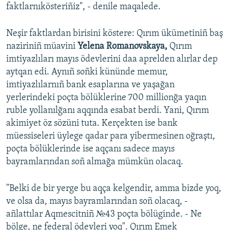
faktlarnıkösteriñiz", - denile maqalede.
Neşir faktlardan birisini köstere: Qırım ükümetiniñ baş
naziriniñ müavini
Yelena Romanovskaya,
Qırım
imtiyazlıları mayıs ödevlerini daa aprelden alırlar dep
aytqan edi. Aynıñ soñki kününde memur,
imtiyazlılarnıñ bank esaplarına ve yaşağan
yerlerindeki poçta bölüklerine 700 millionğa yaqın
ruble yollanılğanı aqqında esabat berdi. Yani, Qırım
akimiyet öz sözüni tuta. Kerçekten ise bank
müessiseleri üylege qadar para yibermesinen oğraştı,
poçta bölüklerinde ise aqçanı sadece mayıs
bayramlarından soñ almağa mümkün olacaq.
"Belki de bir yerge bu aqça kelgendir, amma bizde yoq,
ve olsa da, mayıs bayramlarından soñ olacaq, -
añlattılar Aqmescitniñ №43 poçta bölüginde. - Ne
bölge, ne federal ödevleri yoq". Qırım Emek