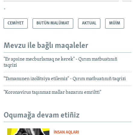
*
CEMİYET
BUTÜN MALÜMAT
AKTUAL
MÜİM
Mevzu ile bağlı maqaleler
"Ev apsine mecburlamaq ne kerek" - Qırım matbuatınıñ
taqrizi
"Tamamınen izolâtsiya etilemiz" - Qırım matbuatınıñ taqrizi
"Koronavirus taşınmaz mallar bazarını emriltti"
Oqumağa devam etiñiz
İNSAN AQLARI