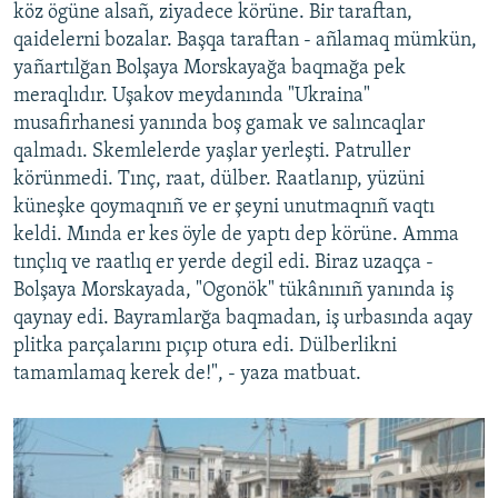
köz ögüne alsañ, ziyadece körüne. Bir taraftan,
qaidelerni bozalar. Başqa taraftan - añlamaq mümkün,
yañartılğan Bolşaya Morskayağa baqmağa pek
meraqlıdır. Uşakov meydanında "Ukraina"
musafirhanesi yanında boş gamak ve salıncaqlar
qalmadı. Skemlelerde yaşlar yerleşti. Patruller
körünmedi. Tınç, raat, dülber. Raatlanıp, yüzüni
küneşke qoymaqnıñ ve er şeyni unutmaqnıñ vaqtı
keldi. Mında er kes öyle de yaptı dep körüne. Amma
tınçlıq ve raatlıq er yerde degil edi. Biraz uzaqça -
Bolşaya Morskayada, "Ogonök" tükânınıñ yanında iş
qaynay edi. Bayramlarğa baqmadan, iş urbasında aqay
plitka parçalarını pıçıp otura edi. Dülberlikni
tamamlamaq kerek de!", - yaza matbuat.