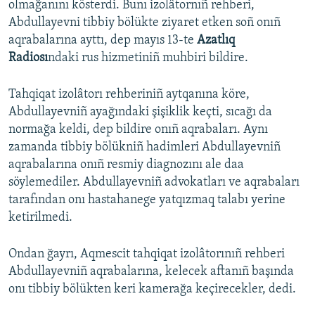
olmağanını kösterdi. Bunı izolâtornıñ rehberi,
Abdullayevni tibbiy bölükte ziyaret etken soñ onıñ
Русский
aqrabalarına ayttı, dep mayıs 13-te
Azatlıq
Українською
Radiosı
ndaki rus hizmetiniñ muhbiri bildire.
QOŞULIÑIZ!
Tahqiqat izolâtorı rehberiniñ aytqanına köre,
Abdullayevniñ ayağındaki şişiklik keçti, sıcağı da
normağa keldi, dep bildire onıñ aqrabaları. Aynı
zamanda tibbiy bölükniñ hadimleri Abdullayevniñ
RFE/RS bütün saytları
aqrabalarına onıñ resmiy diagnozını ale daa
söylemediler. Abdullayevniñ advokatları ve aqrabaları
tarafından onı hastahanege yatqızmaq talabı yerine
ketirilmedi.
Ondan ğayrı, Aqmescit tahqiqat izolâtorınıñ rehberi
Abdullayevniñ aqrabalarına, kelecek aftanıñ başında
onı tibbiy bölükten keri kamerağa keçirecekler, dedi.