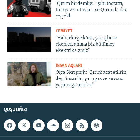
"Qırım birdemligi" işini toqtattı,
tintüv ve tutuvlar ise Qırımda daa
çoq oldı
CEMİYET
"Haberlerge köre, yarıq bere
ekenler, amma biz bütünley
ekektriksizmiz"
İNSAN AQLARI
Olğa Skrıpnık: "Qırım azat etilsin
dep, insanlar yarıqsız ve suvsuz
yaşamağa azırlar"
QOŞULIÑIZ!