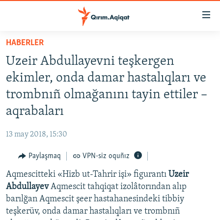
Link
açıqlığı
Esas
HABERLER
mündericege
HABERLER
Uzeir Abdullayevni teşkergen
qaytmaq
SİYASET
Baş
ekimler, onda damar hastalıqları ve
İQTİSADİYAT
navigatsiyağa
trombnıñ olmağanını tayin ettiler –
qaytmaq
CEMİYET
aqrabaları
Qıdıruvğa
MEDENİYET
qaytmaq
13 may 2018, 15:30
İNSAN AQLARI
Paylaşmaq
VPN-siz oquñız
VİDEO
Aqmescitteki «Hizb ut-Tahrir işi» figurantı
Uzeir
SÜRET
Abdullayev
Aqmescit tahqiqat izolâtorından alıp
BLOGLAR
barılğan Aqmescit şeer hastahanesindeki tibbiy
teşkerüv, onda damar hastalıqları ve trombnıñ
FİKİR