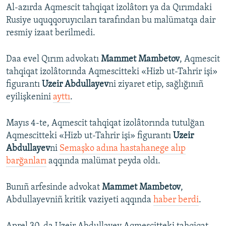
Al-azırda Aqmescit tahqiqat izolâtorı ya da Qırımdaki
Rusiye uquqqoruyıcıları tarafından bu malümatqa dair
resmiy izaat berilmedi.
Daa evel Qırım advokatı
Mammet Mambetov
, Aqmescit
tahqiqat izolâtorında Aqmescitteki «Hizb ut-Tahrir işi»
figurantı
Uzeir Abdullayev
ni ziyaret etip, sağlığınıñ
eyilişkenini
ayttı
.
Mayıs 4-te, Aqmescit tahqiqat izolâtorında tutulğan
Aqmescitteki «Hizb ut-Tahrir işi» figurantı
Uzeir
Abdullayev
ni
Semaşko adına hastahanege alıp
barğanları
aqqında malümat peyda oldı.
Bunıñ arfesinde advokat
Mammet Mambetov
,
Abdullayevniñ kritik vaziyeti aqqında
haber berdi
.