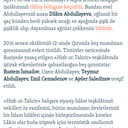
Aprel 30-da Uzeir Abdullayev Aqmescitteki tahqiqat
izolâtorınıñ
tibbiy bölügine keçirildi
. Bundan evel
Abdullayevniñ anası
Dilâra Abdullayeva
, oğlunıñ bir
qaç künden berli yüksek sıcağı ve ayağında şişik ile
şişiklik olıp, dayanılmaz ağrılar çekkenini
bildirdi
.
2016 senesi oktâbrniñ 12-sinde Qırımda beş musulman
qorantasınıñ evleri tintildi. Tintüvler neticesinde
Rusiyede yasaq etilgen «Hizb ut-Tahrir» teşkilâtında
iştirak etkenlerinde qabaatlanğan beş qırımtatar:
Rustem İsmailov
, Uzeir Abdullayev,
Teymur
Abdullayev, Emil Cemadenov
ve
Ayder Saledinov
tevqif
etildi.
«Hizb ut-Tahrir» halqara siyasiy İslâm teşkilâtınıñ
vekilleri öz vazifesini, bütün musulman devletleriniñ
bir İslam hilâfeti içinde birleştirilmesinde köreler.
Lâkin olar buña irişmek içün terroristik usullarnıñ