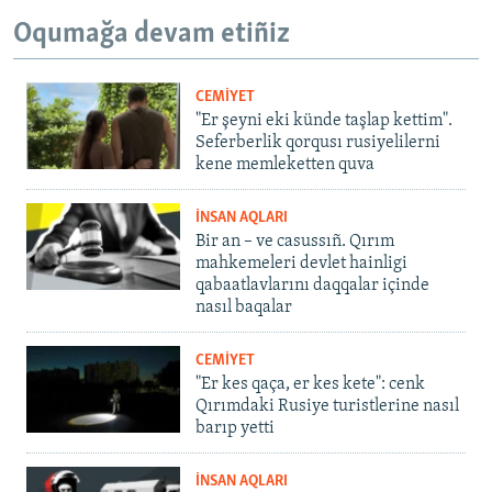
Oqumağa devam etiñiz
CEMİYET
"Er şeyni eki künde taşlap kettim".
Seferberlik qorqusı rusiyelilerni
kene memleketten quva
İNSAN AQLARI
Bir an – ve casussıñ. Qırım
mahkemeleri devlet hainligi
qabaatlavlarını daqqalar içinde
nasıl baqalar
CEMİYET
"Er kes qaça, er kes kete": cenk
Qırımdaki Rusiye turistlerine nasıl
barıp yetti
İNSAN AQLARI