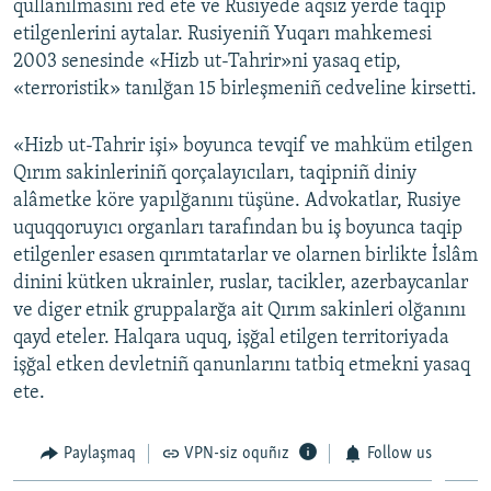
qullanılmasını red ete ve Rusiyede aqsız yerde taqip
etilgenlerini aytalar. Rusiyeniñ Yuqarı mahkemesi
2003 senesinde «Hizb ut-Tahrir»ni yasaq etip,
«terroristik» tanılğan 15 birleşmeniñ cedveline kirsetti.
«Hizb ut-Tahrir işi» boyunca tevqif ve mahküm etilgen
Qırım sakinleriniñ qorçalayıcıları, taqipniñ diniy
alâmetke köre yapılğanını tüşüne. Advokatlar, Rusiye
uquqqoruyıcı organları tarafından bu iş boyunca taqip
etilgenler esasen qırımtatarlar ve olarnen birlikte İslâm
dinini kütken ukrainler, ruslar, tacikler, azerbaycanlar
ve diger etnik gruppalarğa ait Qırım sakinleri olğanını
qayd eteler. Halqara uquq, işğal etilgen territoriyada
işğal etken devletniñ qanunlarını tatbiq etmekni yasaq
ete.
Paylaşmaq
VPN-siz oquñız
Follow us