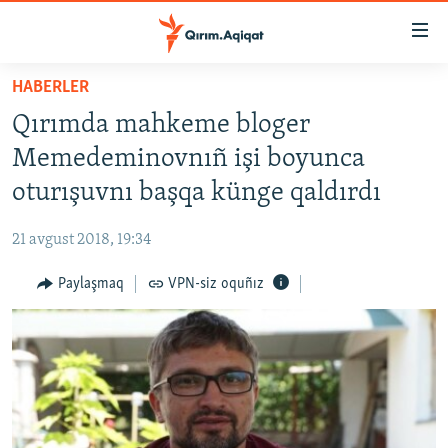
Link
açıqlığı
Esas
HABERLER
mündericege
HABERLER
Qırımda mahkeme bloger
qaytmaq
SİYASET
Baş
Memedeminovnıñ işi boyunca
İQTİSADİYAT
navigatsiyağa
oturışuvnı başqa künge qaldırdı
qaytmaq
CEMİYET
Qıdıruvğa
21 avgust 2018, 19:34
MEDENİYET
qaytmaq
Paylaşmaq
VPN-siz oquñız
İNSAN AQLARI
VİDEO
SÜRET
BLOGLAR
FİKİR