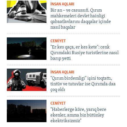
İNSAN AQLARI
Bir an – ve casussıñ. Qırım
mahkemeleri devlet hainligi
qabaatlavlarını daqqalar içinde
nasıl baqalar
CEMİYET
"Er kes qaça, er kes kete": cenk
Qırımdaki Rusiye turistlerine nasıl
barıp yetti
İNSAN AQLARI
"Qırım birdemligi" işini toqtattı,
tintüv ve tutuvlar ise Qırımda daa
çoq oldı
CEMİYET
"Haberlerge köre, yarıq bere
ekenler, amma biz bütünley
ekektriksizmiz"