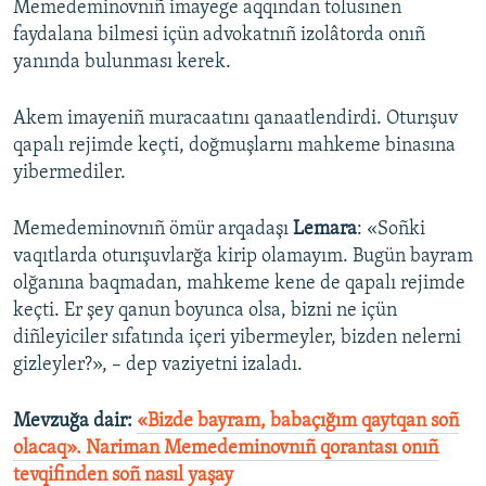
Memedeminovnıñ imayege aqqından tolusınen
faydalana bilmesi içün advokatnıñ izolâtorda onıñ
yanında bulunması kerek.
Akem imayeniñ muracaatını qanaatlendirdi. Oturışuv
qapalı rejimde keçti, doğmuşlarnı mahkeme binasına
yibermediler.
Memedeminovnıñ ömür arqadaşı
Lemara
: «Soñki
vaqıtlarda oturışuvlarğa kirip olamayım. Bugün bayram
olğanına baqmadan, mahkeme kene de qapalı rejimde
keçti. Er şey qanun boyunca olsa, bizni ne içün
diñleyiciler sıfatında içeri yibermeyler, bizden nelerni
gizleyler?», – dep vaziyetni izaladı.​
Mevzuğa dair:
«Bizde bayram, babaçığım qaytqan soñ
olacaq». Nariman Memedeminovnıñ qorantası onıñ
tevqifinden soñ nasıl yaşay