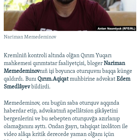
Русский
Українською
Nariman Memedeminov
QOŞULIÑIZ!
Kremlniñ kontroli altında olğan Qırım Yuqarı
mahkemesi qırımtatar faaliyetçisi, bloger
Nariman
RFE/RS bütün saytları
Memedeminov
nıñ işi boyunca oturışuvnı başqa künge
qaldırdı. Bunı
Qırım.Aqiqat
muhbirine advokat
Edem
Smedlâyev
bildirdi.
Memedeminov, onı bugün saba oturışuv aqqında
haberdar etip, advokatnıñ apellâtsion şikâyetini
bergenlerini ve bu sebepten oturışuvğa azırlanıp
olamağanını ayttı. Ondan ğayrı, tahqiqat izolâtorı ile
video alâqa kritik derecede yaman olğanı içün