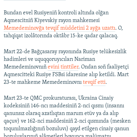
Bundan evel Rusiyeniñ kontroli altında olğan
Aqmescitniñ Kiyevskiy rayon mahkemesi
Memedeminovğa tevqif müddetini 2 ayğa uzattı
. O,
tahqiqat izolâtorında oktâbr 15-ke qadar qalacaq.
Mart 22-de Bağçasaray rayonında Rusiye telükesizlik
hadimleri ve uquqqoruyıcıları Nariman
Memedeminovnıñ
evini tinttiler
. Ondan soñ faaliyetçi
Aqmescitteki Rusiye FSBsi idaresine alıp ketildi. Mart
23-te mahkeme Memedeminovnı
tevqif etti
.
Mart 23-te QMC prokuraturası, Ukraina Cinaiy
kodeksiniñ 146-ncı maddesiniñ 2-nci qısmı (insannı
qanunsız olaraq azatlıqtan marum etüv ya da alıp
qaçuv) ve 162-nci maddesiniñ 2-nci qısmında (mesken
toqunılmazlığınıñ bozuluvı) qayd etilgen cinaiy qanun
bozuluvlarınıñ alâmetleri boyunca malümatnı