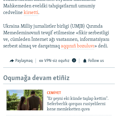
Mahkemeden eveldki tahqiqatlarnıñ umumiy
cedveline
kirsetti
.
Ukraina Milliy jurnalistler birligi (UMJB) Qırımda
Memedeminovnıñ tevqif etilmesine «fikir serbestligi
ve, cümleden İnternet ağı vastasınen, informatsiyanı
serbest almaq ve darqatmaq
aqqınıñ bozuluvı
» dedi.
Paylaşmaq
VPN-siz oquñız
Follow us
Oqumağa devam etiñiz
CEMİYET
"Er şeyni eki künde taşlap kettim".
Seferberlik qorqusı rusiyelilerni
kene memleketten quva