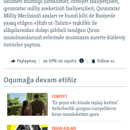
ukümeti mustaqil jurnalistler, cemiyet faaliyetçileri,
qırımtatar milliy areketiniñ faaliyetçileri, Qırımtatar
Milliy Meclisiniñ azaları ve bunıñ kibi de Rusiyede
yasaq etilgen «Hizb ut-Tahrir» teşkilâtı ile
alâqalarından dolayı şübheli tanılğan Qırım
musulmanlarınıñ evlerinde muntazam surette kütleviy
tintüvler yaptıra.
Paylaşmaq
VPN-siz oquñız
Follow us
Oqumağa devam etiñiz
CEMİYET
"Er şeyni eki künde taşlap kettim".
Seferberlik qorqusı rusiyelilerni
kene memleketten quva
İNSAN AQLARI