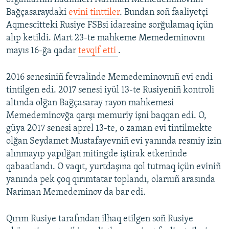
Bağçasaraydaki
evini tinttiler
. Bundan soñ faaliyetçi
Aqmescitteki Rusiye FSBsi idaresine sorğulamaq içün
alıp ketildi. Mart 23-te mahkeme Memedeminovnı
mayıs 16-ğa qadar
tevqif etti
.
2016 senesiniñ fevralinde Memedeminovnıñ evi endi
tintilgen edi. 2017 senesi iyül 13-te Rusiyeniñ kontroli
altında olğan Bağçasaray rayon mahkemesi
Memedeminovğa qarşı memuriy işni baqqan edi. O,
güya 2017 senesi aprel 13-te, o zaman evi tintilmekte
olğan Seydamet Mustafayevniñ evi yanında resmiy izin
alınmayıp yapılğan mitingde iştirak etkeninde
qabaatlandı. O vaqıt, yurtdaşına qol tutmaq içün eviniñ
yanında pek çoq qırımtatar toplandı, olarnıñ arasında
Nariman Memedeminov da bar edi.
Qırım Rusiye tarafından ilhaq etilgen soñ Rusiye