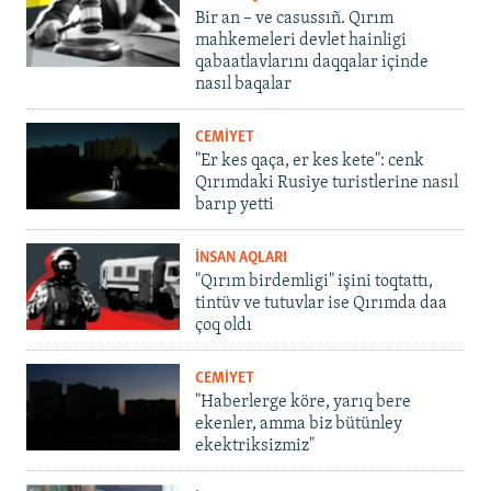
Bir an – ve casussıñ. Qırım
mahkemeleri devlet hainligi
qabaatlavlarını daqqalar içinde
nasıl baqalar
CEMİYET
"Er kes qaça, er kes kete": cenk
Qırımdaki Rusiye turistlerine nasıl
barıp yetti
İNSAN AQLARI
"Qırım birdemligi" işini toqtattı,
tintüv ve tutuvlar ise Qırımda daa
çoq oldı
CEMİYET
"Haberlerge köre, yarıq bere
ekenler, amma biz bütünley
ekektriksizmiz"