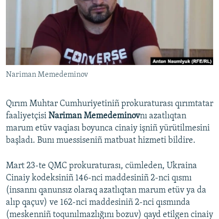
Русский
Українською
QOŞULIÑIZ!
Nariman Memedeminov
Qırım Muhtar Cumhuriyetiniñ prokuraturası qırımtatar
RFE/RS bütün saytları
faaliyetçisi
Nariman Memedeminov
nı azatlıqtan
marum etüv vaqiası boyunca cinaiy işniñ yürütilmesini
başladı. Bunı muessiseniñ matbuat hizmeti bildire.
Mart 23-te QMC prokuraturası, cümleden, Ukraina
Cinaiy kodeksiniñ 146-nci maddesiniñ 2-nci qısmı
(insannı qanunsız olaraq azatlıqtan marum etüv ya da
alıp qaçuv) ve 162-nci maddesiniñ 2-nci qısmında
(meskenniñ toqunılmazlığını bozuv) qayd etilgen cinaiy