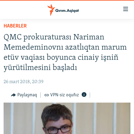
Link
açıqlığı
Esas
HABERLER
mündericege
HABERLER
QMC prokuraturası Nariman
qaytmaq
SİYASET
Baş
Memedeminovnı azatlıqtan marum
İQTİSADİYAT
navigatsiyağa
etüv vaqiası boyunca cinaiy işniñ
qaytmaq
CEMİYET
yürütilmesini başladı
Qıdıruvğa
MEDENİYET
qaytmaq
26 mart 2018, 20:39
İNSAN AQLARI
Paylaşmaq
VPN-siz oquñız
VİDEO
SÜRET
BLOGLAR
FİKİR