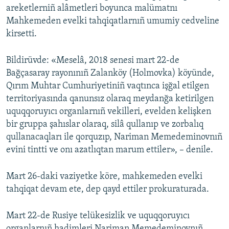
areketlerniñ alâmetleri boyunca malümatnı
Mahkemeden evelki tahqiqatlarnıñ umumiy cedveline
kirsetti.
Bildirüvde: «Meselâ, 2018 senesi mart 22-de
Bağçasaray rayonınıñ Zalanköy (Holmovka) köyünde,
Qırım Muhtar Cumhuriyetiniñ vaqtınca işğal etilgen
territoriyasında qanunsız olaraq meydanğa ketirilgen
uquqqoruyıcı organlarnıñ vekilleri, evelden kelişken
bir gruppa şahıslar olaraq, silâ qullanıp ve zorbalıq
qullanacaqları ile qorquzıp, Nariman Memedeminovnıñ
evini tintti ve onı azatlıqtan marum ettiler», – denile.
Mart 26-daki vaziyetke köre, mahkemeden evelki
tahqiqat devam ete, dep qayd ettiler prokuraturada.
Mart 22-de Rusiye telükesizlik ve uquqqoruyıcı
organlarnıñ hadimleri Nariman Memedeminovnıñ