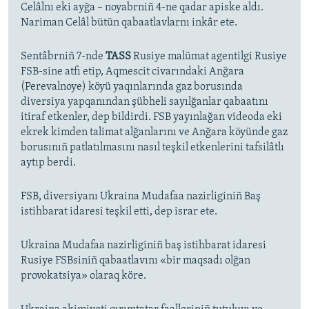
Celâlnı eki ayğa – noyabrniñ 4-ne qadar apiske aldı.
Nariman Celâl bütün qabaatlavlarnı inkâr ete.
Sentâbrniñ 7-nde
TASS
Rusiye malümat agentilgi Rusiye
FSB-sine atfı etip, Aqmescit civarındaki Anğara
(Perevalnoye) köyü yaqınlarında gaz borusında
diversiya yapqanından şübheli sayılğanlar qabaatını
itiraf etkenler, dep bildirdi. FSB yayınlağan videoda eki
ekrek kimden talimat alğanlarını ve Anğara köyünde gaz
borusınıñ patlatılmasını nasıl teşkil etkenlerini tafsilâtlı
aytıp berdi.
FSB, diversiyanı Ukraina Mudafaa nazirliginiñ Baş
istihbarat idaresi teşkil etti, dep israr ete.
Ukraina Mudafaa nazirliginiñ baş istihbarat idaresi
Rusiye FSBsiniñ qabaatlavını «bir maqsadı olğan
provokatsiya» olaraq köre.