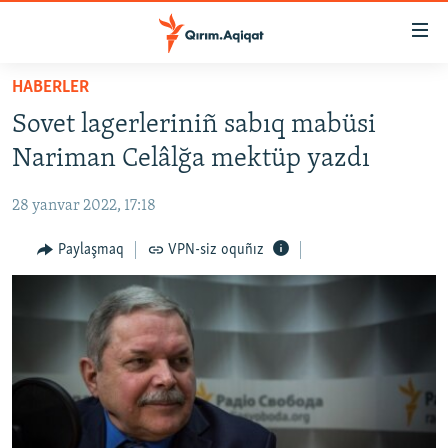
Link
açıqlığı
Esas
HABERLER
mündericege
HABERLER
Sovet lagerleriniñ sabıq mabüsi
qaytmaq
SİYASET
Baş
Nariman Celâlğa mektüp yazdı
İQTİSADİYAT
navigatsiyağa
qaytmaq
28 yanvar 2022, 17:18
CEMİYET
Qıdıruvğa
MEDENİYET
Paylaşmaq
VPN-siz oquñız
qaytmaq
İNSAN AQLARI
VİDEO
SÜRET
BLOGLAR
FİKİR