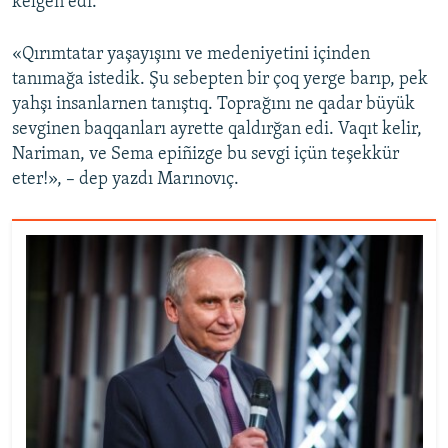
kelgen edi.
«Qırımtatar yaşayışını ve medeniyetini içinden
tanımağa istedik. Şu sebepten bir çoq yerge barıp, pek
yahşı insanlarnen tanıştıq. Toprağını ne qadar büyük
sevginen baqqanları ayrette qaldırğan edi. Vaqıt kelir,
Nariman, ve Sema epiñizge bu sevgi içün teşekkür
eter!», – dep yazdı Marınovıç.