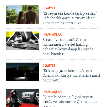
CEMİYET
"Er şeyni eki künde taşlap kettim".
Seferberlik qorqusı rusiyelilerni
kene memleketten quva
İNSAN AQLARI
Bir an – ve casussıñ. Qırım
mahkemeleri devlet hainligi
qabaatlavlarını daqqalar içinde
nasıl baqalar
CEMİYET
"Er kes qaça, er kes kete": cenk
Qırımdaki Rusiye turistlerine nasıl
barıp yetti
İNSAN AQLARI
"Qırım birdemligi" işini toqtattı,
tintüv ve tutuvlar ise Qırımda daa
çoq oldı