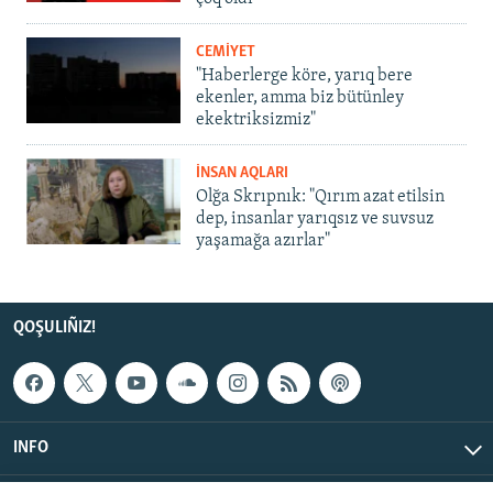
CEMİYET
"Haberlerge köre, yarıq bere
ekenler, amma biz bütünley
ekektriksizmiz"
İNSAN AQLARI
Olğa Skrıpnık: "Qırım azat etilsin
dep, insanlar yarıqsız ve suvsuz
yaşamağa azırlar"
QOŞULIÑIZ!
INFO