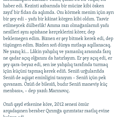
haber edi. Kezinti azbarında bir mücize kibi ösken
zayıf bir fidan da aqlımda. Onı körmek menim içün ayrı
bir şey edi – yañı bir kâinat körgen kibi oldım. Tasvir
etilmeycek dülberlik! Amma razı olmağanlarnıñ yañı
nesilleri aynı apishane kerçeklerini körer, dep
beklemegen edim. Biznen er şey bitmek kerek edi, dep
tüşüngen edim. Bizden soñ dünya mıtlaqa aqıllanacaq.
Ne yazıq ki… Lâkin yahşılıq ve yamanlıq arasında farq
ne qadar açıq olğanını da hatırlayım. Er şey açıq edi, er
şey qara-beyaz edi, sen ise yahşılıq tarafında turmaq
içün küçüni tapmaq kerek ediñ. Seniñ urğularıñda
Seniñ de aqiqat eminligini tanıyım – Seniñ içün pek
quvanam. Özüñ de bilesiñ, budır Seniñ maneviy küç
menbası», – dep yazdı Marınovıç.
Onıñ qayd etkenine köre, 2012 senesi ömür
arqadaşınen beraber Qırımğa qırımtatar raatlıq evine