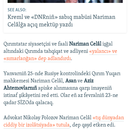
SEE ALSO:
Kreml ve «DNRniñ» sabıq mabüsi Nariman
Celâlğa açıq mektüp yazdı
Qırımtatar siyasetçisi ve faali
Nariman Celâl
işğal
altındaki Qırımda tahqiqat ve adliyeni
«yalancı» ve
«sımarlanğan» dep adlandırdı
.
Yanvarniñ 25-nde Rusiye kontrolindeki Qırım Yuqarı
mahkemesi Nariman Celâl,
Asan
ve
Aziz
Ahtemovlarnıñ
apiske alınmasına qarşı imayeniñ
istinaf şikâyetini red etti. Olar eñ az fevralniñ 23-ne
qadar SİZOda qalacaq.
Advokat Nikolay Polozov Nariman Celâl
«tış dünyadan
ciddiy bir izolâtsiyada» tutula
, dep qayd etken edi.