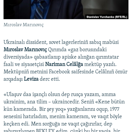
Русский
Українською
Mıroslav Marınovıç
QOŞULIÑIZ!
Ukrainalı dissident, sovet lagerleriniñ sabıq mabüsi
Mıroslav Marınovıç
Qırımda «gaz borusındaki
diversiyada» qabaatlanıp apiske alınğan qırımtatar
RFE/RS bütün saytları
faali ve siyasetçisi
Nariman Celâlğa
mektüp yazdı.
Mektüpniñ metnini Facebook saifesinde Celâlnıñ ömür
arqadaşı
Leviza
derc etti.
«Ulaşuv daa işançlı olsun dep rusça yazam, amma
ukrainim, ana tilim – ukraincedir. Seniñ «Kene bütün
kün kamerada. Bir şey yoq» yazğanlarını oqup, 1977
senesini hatırladım, menim kameram, ve vaqıt böyle
keçken edi. Men sorğuğa ne vaqıt çağırırlar, dep
sabırsızlıqnen BEKLEY edim, çünki bu bir vaqia, bir