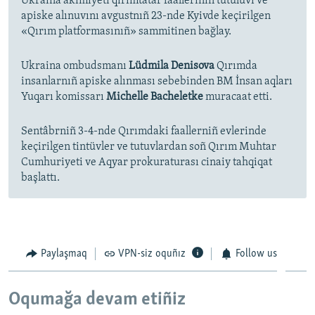
Ukraina akimiyeti qırımtatar faalleriniñ tutuluvı ve
apiske alınuvını avgustnıñ 23-nde Kyivde keçirilgen
«Qırım platformasınıñ» sammitinen bağlay.
Ukraina ombudsmanı
Lüdmila Denisova
Qırımda
insanlarnıñ apiske alınması sebebinden BM İnsan aqları
Yuqarı komissarı
Michelle Bacheletke
muracaat etti.
Sentâbrniñ 3-4-nde Qırımdaki faallerniñ evlerinde
keçirilgen tintüvler ve tutuvlardan soñ Qırım Muhtar
Cumhuriyeti ve Aqyar prokuraturası cinaiy tahqiqat
başlattı.
Paylaşmaq
VPN-siz oquñız
Follow us
Oqumağa devam etiñiz