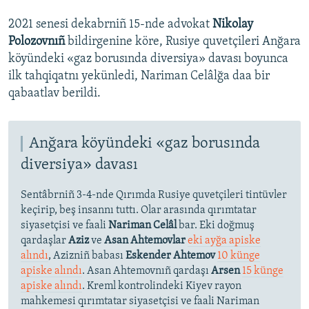
2021 senesi dekabrniñ 15-nde advokat
Nikolay
Polozovnıñ
bildirgenine köre, Rusiye quvetçileri Anğara
köyündeki «gaz borusında diversiya» davası boyunca
ilk tahqiqatnı yekünledi, Nariman Celâlğa daa bir
qabaatlav berildi.
Anğara köyündeki «gaz borusında
diversiya» davası
Sentâbrniñ 3-4-nde Qırımda Rusiye quvetçileri tintüvler
keçirip, beş insannı tuttı. Olar arasında qırımtatar
siyasetçisi ve faali
Nariman Celâl
bar. Eki doğmuş
qardaşlar
Aziz
ve
Asan Ahtemovlar
eki ayğa apiske
alındı
, Azizniñ babası
Eskender Ahtemov
10 künge
apiske alındı
. Asan Ahtemovnıñ qardaşı
Arsen
15 künge
apiske alındı
. Kreml kontrolindeki Kiyev rayon
mahkemesi qırımtatar siyasetçisi ve faali Nariman