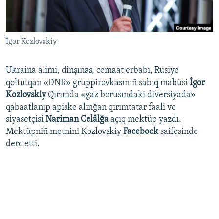
Русский
Українською
İgor Kozlovskiy
QOŞULIÑIZ!
Ukraina alimi, dinşınas, cemaat erbabı, Rusiye
qoltutqan «DNR» gruppirovkasınıñ sabıq mabüsi
İgor
Kozlovskiy
Qırımda «gaz borusındaki diversiyada»
RFE/RS bütün saytları
qabaatlanıp apiske alınğan qırımtatar faali ve
siyasetçisi
Nariman Celâlğa
açıq mektüp yazdı.
Mektüpniñ metnini Kozlovskiy
Facebook
saifesinde
derc etti.