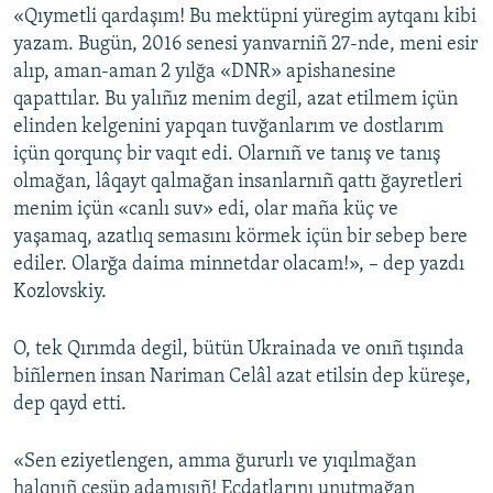
«Qıymetli qardaşım! Bu mektüpni yüregim aytqanı kibi
yazam. Bugün, 2016 senesi yanvarniñ 27-nde, meni esir
alıp, aman-aman 2 yılğa «DNR» apishanesine
qapattılar. Bu yalıñız menim degil, azat etilmem içün
elinden kelgenini yapqan tuvğanlarım ve dostlarım
içün qorqunç bir vaqıt edi. Olarnıñ ve tanış ve tanış
olmağan, lâqayt qalmağan insanlarnıñ qattı ğayretleri
menim içün «canlı suv» edi, olar maña küç ve
yaşamaq, azatlıq semasını körmek içün bir sebep bere
ediler. Olarğa daima minnetdar olacam!», – dep yazdı
Kozlovskiy.
O, tek Qırımda degil, bütün Ukrainada ve onıñ tışında
biñlernen insan Nariman Celâl azat etilsin dep küreşe,
dep qayd etti.
«Sen eziyetlengen, amma ğururlı ve yıqılmağan
halqnıñ cesüp adamısıñ! Ecdatlarını unutmağan