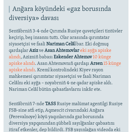
Anğara köyündeki «gaz borusında
diversiya» davası
Sentâbrniñ 3-4-nde Qırımda Rusiye quvetçileri tintüvler
keçirip, beş insannı tuttı. Olar arasında qırımtatar
siyasetçisi ve faali
Nariman Celâl
bar. Eki doğmuş
qardaşlar
Aziz
ve
Asan Ahtemovlar
eki ayğa apiske
alındı
, Azizniñ babası
Eskender Ahtemov
10 künge
apiske alındı
. Asan Ahtemovnıñ qardaşı
Arsen
15 künge
apiske alındı
. Kreml kontrolindeki Kiyev rayon
mahkemesi qırımtatar siyasetçisi ve faali Nariman
Celâlnı eki ayğa – noyabrniñ 4-ne qadar apiske aldı.
Nariman Celâl bütün qabaatlavlarnı inkâr ete.
Sentâbrniñ 7-nde
TASS
Rusiye malümat agentilgi Rusiye
FSB-sine atfı etip, Aqmescit civarındaki Anğara
(Perevalnoye) köyü yaqınlarında gaz borusında
diversiya yapqanından şübheli sayılğanlar qabaatını
itiraf etkenler, dep bildirdi. FSB yayınlağan videoda eki