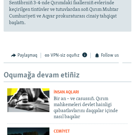
Sentâbrniñ 3-4-nde Qırımdaki faallerniñ evlerinde
keçirilgen tintüvler ve tutuvlardan soñ Qırım Muhtar
Cumhuriyeti ve Aqyar prokuraturası cinaiy tahqiqat
başlattı.
Paylaşmaq
VPN-siz oquñız
Follow us
Oqumağa devam etiñiz
İNSAN AQLARI
Bir an – ve casussıñ. Qırım
mahkemeleri devlet hainligi
qabaatlavlarını daqqalar içinde
nasıl baqalar
CEMİYET