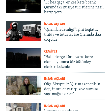
"Er kes qaça, er kes kete": cenk
Qırımdaki Rusiye turistlerine nasıl
barıp yetti
İNSAN AQLARI
"Qırım birdemligi" işini toqtattı,
tintüv ve tutuvlar ise Qırımda daa
çoq oldı
CEMİYET
"Haberlerge köre, yarıq bere
ekenler, amma biz bütünley
ekektriksizmiz"
İNSAN AQLARI
Olğa Skrıpnık: "Qırım azat etilsin
dep, insanlar yarıqsız ve suvsuz
yaşamağa azırlar"
İNSAN AQLARI