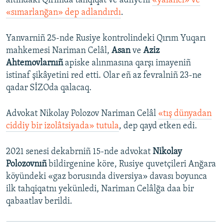
altındaki Qırımda tahqiqat ve adliyeni
«yalancı» ve
«sımarlanğan» dep adlandırdı
.
Yanvarniñ 25-nde Rusiye kontrolindeki Qırım Yuqarı
mahkemesi Nariman Celâl,
Asan
ve
Aziz
Ahtemovlarnıñ
apiske alınmasına qarşı imayeniñ
istinaf şikâyetini red etti. Olar eñ az fevralniñ 23-ne
qadar SİZOda qalacaq.
Advokat Nikolay Polozov Nariman Celâl
«tış dünyadan
ciddiy bir izolâtsiyada» tutula
, dep qayd etken edi.
2021 senesi dekabrniñ 15-nde advokat
Nikolay
Polozovnıñ
bildirgenine köre, Rusiye quvetçileri Anğara
köyündeki «gaz borusında diversiya» davası boyunca
ilk tahqiqatnı yekünledi, Nariman Celâlğa daa bir
qabaatlav berildi.