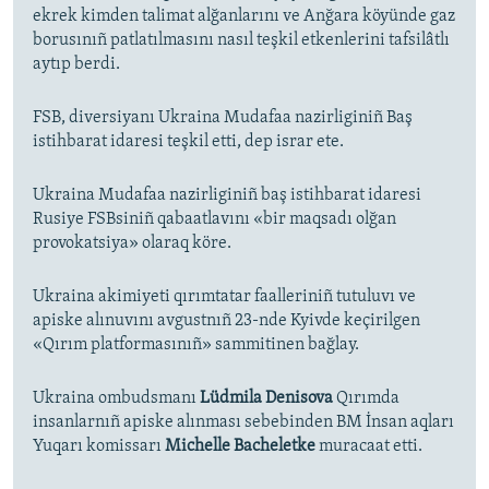
ekrek kimden talimat alğanlarını ve Anğara köyünde gaz
borusınıñ patlatılmasını nasıl teşkil etkenlerini tafsilâtlı
aytıp berdi.
FSB, diversiyanı Ukraina Mudafaa nazirliginiñ Baş
istihbarat idaresi teşkil etti, dep israr ete.
Ukraina Mudafaa nazirliginiñ baş istihbarat idaresi
Rusiye FSBsiniñ qabaatlavını «bir maqsadı olğan
provokatsiya» olaraq köre.
Ukraina akimiyeti qırımtatar faalleriniñ tutuluvı ve
apiske alınuvını avgustnıñ 23-nde Kyivde keçirilgen
«Qırım platformasınıñ» sammitinen bağlay.
Ukraina ombudsmanı
Lüdmila Denisova
Qırımda
insanlarnıñ apiske alınması sebebinden BM İnsan aqları
Yuqarı komissarı
Michelle Bacheletke
muracaat etti.