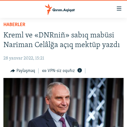
Link
açıqlığı
Esas
HABERLER
mündericege
HABERLER
Kreml ve «DNRniñ» sabıq mabüsi
qaytmaq
SİYASET
Baş
Nariman Celâlğa açıq mektüp yazdı
İQTİSADİYAT
navigatsiyağa
qaytmaq
28 yanvar 2022, 15:21
CEMİYET
Qıdıruvğa
MEDENİYET
Paylaşmaq
VPN-siz oquñız
qaytmaq
İNSAN AQLARI
VİDEO
SÜRET
BLOGLAR
FİKİR