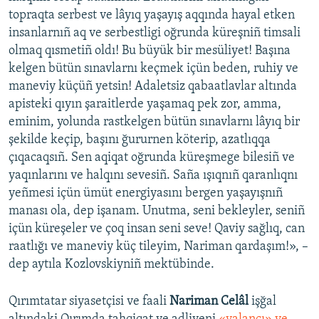
topraqta serbest ve lâyıq yaşayış aqqında hayal etken
insanlarnıñ aq ve serbestligi oğrunda küreşniñ timsali
olmaq qısmetiñ oldı! Bu büyük bir mesüliyet! Başına
kelgen bütün sınavlarnı keçmek içün beden, ruhiy ve
maneviy küçüñ yetsin! Adaletsiz qabaatlavlar altında
apisteki qıyın şaraitlerde yaşamaq pek zor, amma,
eminim, yolunda rastkelgen bütün sınavlarnı lâyıq bir
şekilde keçip, başını ğururnen köterip, azatlıqqa
çıqacaqsıñ. Sen aqiqat oğrunda küreşmege bilesiñ ve
yaqınlarını ve halqını sevesiñ. Saña ışıqnıñ qaranlıqnı
yeñmesi içün ümüt energiyasını bergen yaşayışnıñ
manası ola, dep işanam. Unutma, seni bekleyler, seniñ
içün küreşeler ve çoq insan seni seve! Qaviy sağlıq, can
raatlığı ve maneviy küç tileyim, Nariman qardaşım!», –
dep aytıla Kozlovskiyniñ mektübinde.
Qırımtatar siyasetçisi ve faali
Nariman Celâl
işğal