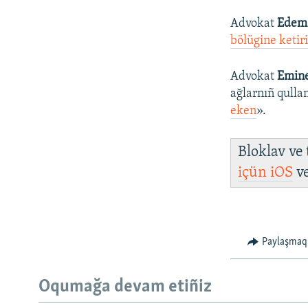
Advokat
Edem
bölügine ketiri
Advokat
Emine
ağlarnıñ qulla
eken
».
Bloklav ve
içün
iOS
v
Paylaşmaq
Oqumağa devam etiñiz