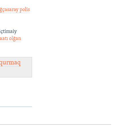
ğçasaray polis
içtimaiy
aatı olğan
qurmaq