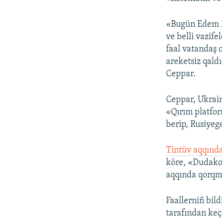
«Bugün Edem D
ve belli vazife
faal vatandaş 
areketsiz qald
Ceppar.
Ceppar, Ukrain
«Qırım platfor
berip, Rusiyege
Tintüv aqqınd
köre, «Dudakov
aqqında qorqma
Faallerniñ bil
tarafından keç