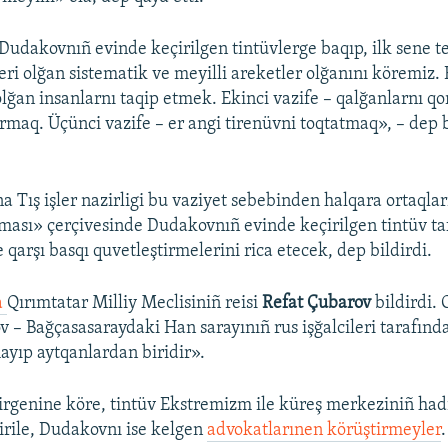
udakovnıñ evinde keçirilgen tintüvlerge baqıp, ilk sene 
leri olğan sistematik ve meyilli areketler olğanını köremiz. B
olğan insanlarnı taqip etmek. Ekinci vazife – qalğanlarnı qo
ırmaq. Üçünci vazife – er angi tirenüvni toqtatmaq», – dep b
a Tış işler nazirligi bu vaziyet sebebinden halqara ortaqla
ması» çerçivesinde Dudakovnıñ evinde keçirilgen tintüv taf
 qarşı basqı quvetleştirmelerini rica etecek, dep bildirdi.
a
Qırımtatar Milliy Meclisiniñ reisi
Refat Çubarov
bildirdi.
 – Bağçasasaraydaki Han sarayınıñ rus işğalcileri tarafında
yıp aytqanlardan biridir».
dirgenine köre, tintüv Ekstremizm ile küreş merkeziniñ had
irile, Dudakovnı ise kelgen
advokatlarınen körüştirmeyler
.