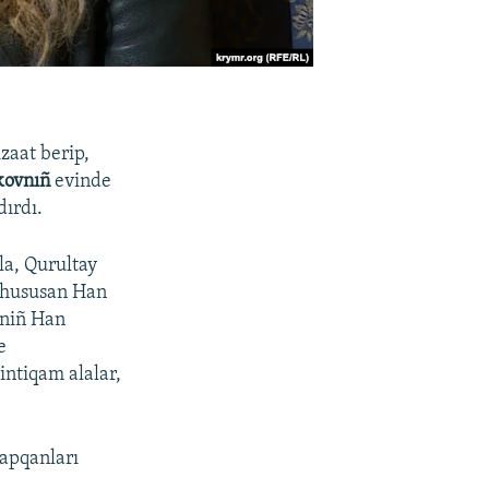
izaat berip,
kovnıñ
evinde
dırdı.
la, Qurultay
ı, hususan Han
tniñ Han
e
intiqam alalar,
yapqanları