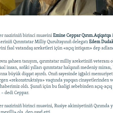
er naziriniñ birinci muavini
Emine Ceppar Qırım.Aqiqatqa
leriniñ Qırımtatar Milliy Qurultayınıñ delegatı
Edem Duda
vini faal vatandaş areketleri içün «açıq intiqam» dep adlan
ı şahsen tanıyım, qırımtatar milliy areketiniñ veteranı o
faal insan, soñki yılları qırımtatar halqınıñ medeniy miras
vına büyük diqqat ayırdı. Onıñ sayesinde işğalci memuriye
rgen «rekonstruktsiya» vaqtında yapqan cinayetlerinden v
haberimiz oldı. Şunıñ içün bu faaligi sebebinden açıq-açıq 
 – dedi Ceppar.
ler naziriniñ birinci muavini, Rusiye akimiyetiniñ Qırımda 
meyilli» ola, dep qayd etti.