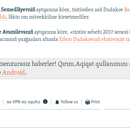
 Semedlâyevniñ
aytqanına köre, tintüvden soñ Dudakov
Ba
ldi
, lâkin onı müvekkiline kirsetmediler.
 Avamilevanıñ
aytqanına köre, «tintüv sebebi 2017 senesi 
nıcısınıñ yazğanları altında
Edem Dudakovnıñ ekstremist iz
 tsenzurasız haberler! Qırım.Aqiqat qullanımını
e
Android
.
VPN-siz oquñız
Follow us
Print