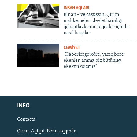
İNSAN AQLARI
Bir an – ve casussıñ. Qırım
mahkemeleri devlet hainligi
qabaatlavlarını daqqalar içinde
nasıl baqalar
CEMİYET
"Haberlerge köre, yarıq bere
ekenler, amma biz bütünley
ekektriksizmiz"
Русский
INFO
Українською
Contacts
QOŞULIÑIZ!
Qırım.Aqiqat. Bizim aqqında