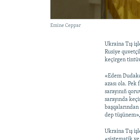
Emine Ceppar
Ukraina Tış işl
Rusiye quvetçi
keçirgen tintü
«Edem Dudakovn
azası ola. Pek 
sarayınıñ qoru
sarayında keçi
başqalarından 
dep tüşünem»,
Ukraina Tış iş
«sistematik ve 