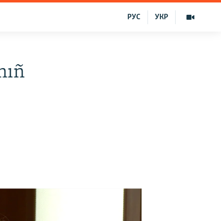
РУС
УКР
nıñ