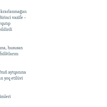
tekrarlanmağan
irinci vazife –
rqutıp
ildirdi
rına, hususan
silâtlarını
 Onıñ aytqanına
n yoq etilüvi
imleri