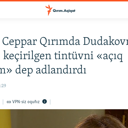
 Ceppar Qırımda Dudakov
 keçirilgen tintüvni «açıq
m» dep adlandırdı
2:29
VPN-siz oquñız