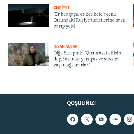
CEMİYET
"Er kes qaça, er kes kete": cenk
Qırımdaki Rusiye turistlerine nasıl
barıp yetti
İNSAN AQLARI
Olğa Skrıpnık: "Qırım azat etilsin
dep, insanlar yarıqsız ve suvsuz
yaşamağa azırlar"
QOŞULIÑIZ!