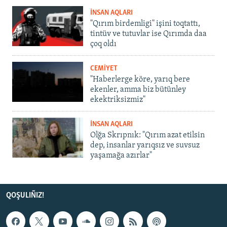
İNSAN AQLARI
"Qırım birdemligi" işini toqtattı,
tintüv ve tutuvlar ise Qırımda daa
çoq oldı
CEMİYET
"Haberlerge köre, yarıq bere
ekenler, amma biz bütünley
ekektriksizmiz"
İNSAN AQLARI
Olğa Skrıpnık: "Qırım azat etilsin
dep, insanlar yarıqsız ve suvsuz
yaşamağa azırlar"
QOŞULIÑIZ!