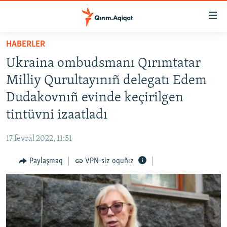
Link
açıqlığı
Esas
HABERLER
mündericege
HABERLER
Ukraina ombudsmanı Qırımtatar
qaytmaq
SİYASET
Baş
Milliy Qurultayınıñ delegatı Edem
İQTİSADİYAT
navigatsiyağa
Dudakovnıñ evinde keçirilgen
qaytmaq
CEMİYET
tintüvni izaatladı
Qıdıruvğa
MEDENİYET
qaytmaq
17 fevral 2022, 11:51
İNSAN AQLARI
Paylaşmaq
VPN-siz oquñız
VİDEO
SÜRET
BLOGLAR
FİKİR