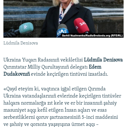
Русский
Українською
QOŞULIÑIZ!
Lüdmila Denisova
Ukraina Yuqarı Radasınıñ vekâletlisi
Lüdmila Denisova
RFE/RS bütün saytları
Qırımtatar Milliy Qurultayınıñ delegatı
Edem
Dudakovnıñ
evinde keçirilgen tintüvni izaatladı.
«Qayd eteyim ki, vaqtınca işğal etilgen Qırımda
Ukraina vatandaşlarınıñ evlerinde keçirilgen tintüvler
halqara normalarğa zıt kele ve er bir insannıñ şahsiy
masuniyet aqqı kefil etilgen İnsan aqları ve esas
serbestliklerni qoruv şartnamesiniñ 5-inci maddesini
ve şahsiy ve qoranta yaşayışına ürmet aqqı –