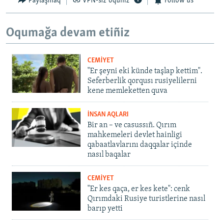
Paylaşmaq
VPN-siz oquñız
Follow us
Oqumağa devam etiñiz
CEMİYET
"Er şeyni eki künde taşlap kettim".
Seferberlik qorqusı rusiyelilerni
kene memleketten quva
İNSAN AQLARI
Bir an – ve casussıñ. Qırım
mahkemeleri devlet hainligi
qabaatlavlarını daqqalar içinde
nasıl baqalar
CEMİYET
"Er kes qaça, er kes kete": cenk
Qırımdaki Rusiye turistlerine nasıl
barıp yetti