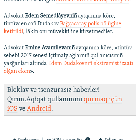
Advokat
Edem Semedlâyevniñ
aytqanına köre,
tintüvden soñ Dudakov
Bağçasaray polis bölügine
ketirildi
, lâkin onı müvekkiline kirsetmediler.
Advokat
Emine Avamilevanıñ
aytqanına köre, «tintüv
sebebi 2017 senesi içtimaiy ağlarnıñ qullanıcısınıñ
yazğanları altında
Edem Dudakovnıñ ekstremist izaatı
olğan eken
».
Bloklav ve tsenzurasız haberler!
Qırım.Aqiqat qullanımını
qurmaq içün
iOS
ve
Android
.