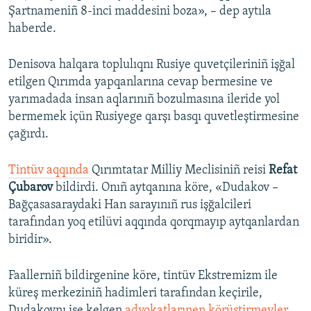
Şartnameniñ 8-inci maddesini boza», – dep aytıla
haberde.
Denisova halqara toplulıqnı Rusiye quvetçileriniñ işğal
etilgen Qırımda yapqanlarına cevap bermesine ve
yarımadada insan aqlarınıñ bozulmasına ileride yol
bermemek içün Rusiyege qarşı basqı quvetleştirmesine
çağırdı.
Tintüv aqqında
Qırımtatar Milliy Meclisiniñ reisi
Refat
Çubarov
bildirdi. Onıñ aytqanına köre, «Dudakov –
Bağçasasaraydaki Han sarayınıñ rus işğalcileri
tarafından yoq etilüvi aqqında qorqmayıp aytqanlardan
biridir».
Faallerniñ bildirgenine köre, tintüv Ekstremizm ile
küreş merkeziniñ hadimleri tarafından keçirile,
Dudakovnı ise kelgen
advokatlarınen körüştirmeyler
.