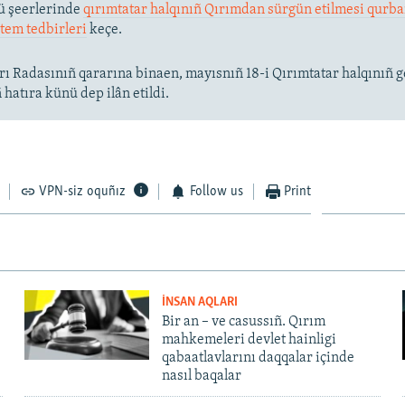
ü şeerlerinde
qırımtatar halqınıñ Qırımdan sürgün etilmesi qurba
tem tedbirleri
keçe.
ı Radasınıñ qararına binaen, mayısnıñ 18-i Qırımtatar halqınıñ g
hatıra künü dep ilân etildi.
VPN-siz oquñız
Follow us
Print
İNSAN AQLARI
Bir an – ve casussıñ. Qırım
mahkemeleri devlet hainligi
qabaatlavlarını daqqalar içinde
nasıl baqalar