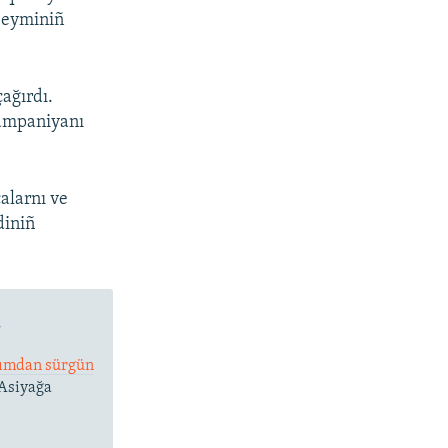
 Seyminiñ
ağırdı.
kampaniyanı
alarnı ve
diniñ
ü
ırımdan sürgün
 Asiyağa