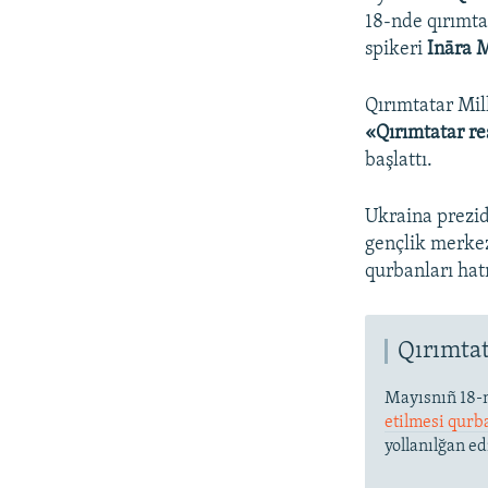
18-nde qırımta
spikeri
Ināra 
Qırımtatar Mil
«Qırımtatar r
başlattı.
Ukraina prezid
gençlik merkez
qurbanları hat
Qırımtat
Mayısnıñ 18-
etilmesi qurb
yollanılğan e