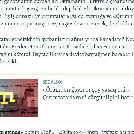
qı genotsidiniñ qurbanları Ukrainanıñ Türkiye elçihanesind
ırımtatar bayrağı endirildi, dep bildirdi Ukrainanıñ Türkiye
e Tış işler nazirligi qırımtatarlarğa qol tutmağa ve «Qırımn
 zulumnı toqtatmağa tırışmağa» devam etecek, dep bildird
tatar genotsidiniñ qurbanlarını añma yılına Kanadanıñ N
ytahtı Fredericton Ukrainanıñ Kanada elçihanesiniñ teşebbü
rağını köterdi. Bayraq Ukraina devlet bayrağınen beraber 
e asıldı.
SEE ALSO:
«Ölümden ğayrı er şey yasaq edi».
Qırımtatarlarnıñ sürgünligini hatır
m evinde»
bugün «Tañ» («Svitanok») installâtsiyası açılac