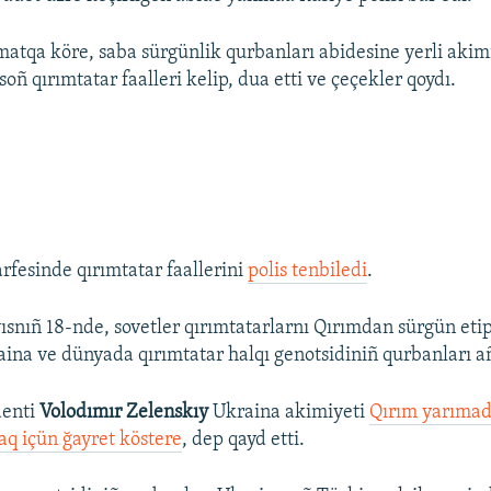
atqa köre, saba sürgünlik qurbanları abidesine yerli akim
oñ qırımtatar faalleri kelip, dua etti ve çeçekler qoydı.
arfesinde qırımtatar faallerini
polis tenbiledi
.
ısnıñ 18-nde, sovetler qırımtatarlarnı Qırımdan sürgün eti
raina ve dünyada qırımtatar halqı genotsidiniñ qurbanları añ
enti
Volodımır Zelenskıy
Ukraina akimiyeti
Qırım yarımad
aq içün ğayret köstere
, dep qayd etti.