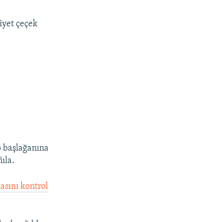
iyet çeçek
p başlağanına
ıla.
asını kontrol