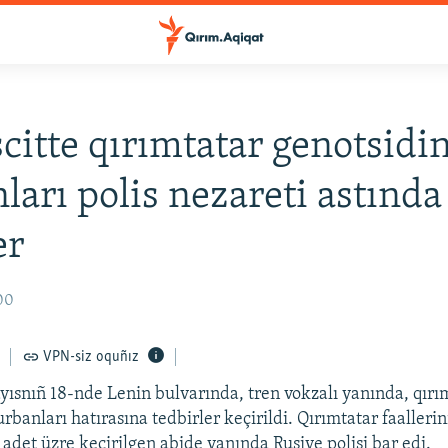
itte qırımtatar genotsidi
ları polis nezareti astında
er
00
VPN-siz oquñız
ısnıñ 18-nde Lenin bulvarında, tren vokzalı yanında, qırım
rbanları hatırasına tedbirler keçirildi. Qırımtatar faalleri
 adet üzre keçirilgen abide yanında Rusiye polisi bar edi.