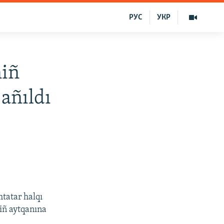
РУС
УКР
niñ
 añıldı
tatar halqı
niñ aytqanına