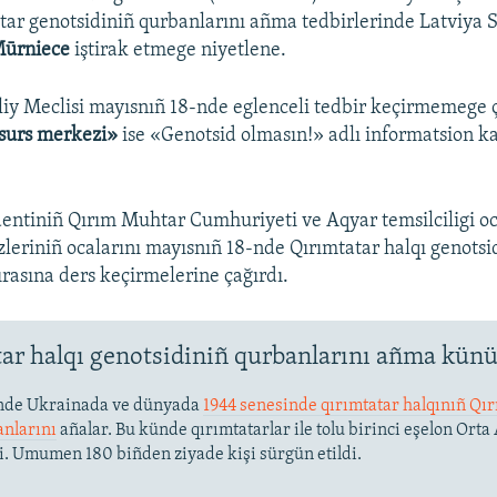
tar genotsidiniñ qurbanlarını añma tedbirlerinde Latviya
Mūrniece
iştirak etmege niyetlene.
liy Meclisi mayısnıñ 18-nde eglenceli tedbir keçirmemege ç
esurs merkezi»
ise «Genotsid olmasın!» adlı informatsion 
entiniñ Qırım Muhtar Cumhuriyeti ve Aqyar temsilciligi oc
leriniñ ocalarını mayısnıñ 18-nde Qırımtatar halqı genotsi
ırasına ders keçirmelerine çağırdı.
ar halqı genotsidiniñ qurbanlarını añma kün
nde Ukrainada ve dünyada
1944 senesinde qırımtatar halqınıñ Q
anlarını
añalar. Bu künde qırımtatarlar ile tolu birinci eşelon Orta
di. Umumen 180 biñden ziyade kişi sürgün etildi.