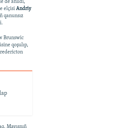
e de añıldı,
 elçisi
Andriy
ıñ qanunsız
i.
ew Brunswic
sine qoşulıp,
Fredericton
lap
aq. Mayısnıñ