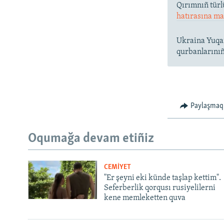
Qırımnıñ türl
hatırasına ma
Ukraina Yuqar
qurbanlarınıñ 
Paylaşmaq
Oqumağa devam etiñiz
CEMİYET
"Er şeyni eki künde taşlap kettim".
Seferberlik qorqusı rusiyelilerni
kene memleketten quva