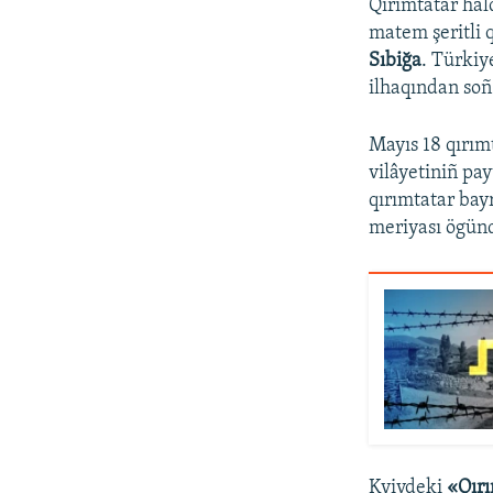
Qırımtatar hal
matem şeritli q
Sıbiğa
. Türkiy
ilhaqından soñ
Mayıs 18 qırım
vilâyetiniñ pa
qırımtatar bay
meriyası ögünd
Kyivdeki
«Qırı