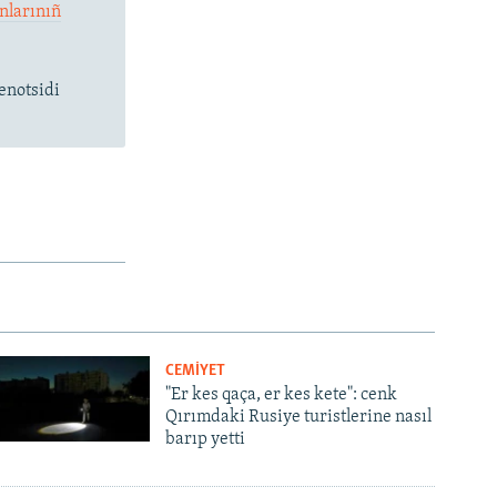
nlarınıñ
enotsidi
CEMİYET
"Er kes qaça, er kes kete": cenk
Qırımdaki Rusiye turistlerine nasıl
barıp yetti