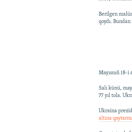
Berilgen malüm
qoydı. Bundan s
Mayısnıñ 18-i 
Salı künü, may
77 yıl tola. Uk
Ukraina prezid
altına qaytarm