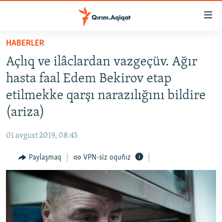
Link
açıqlığı
Esas
HABERLER
mündericege
HABERLER
Açlıq ve ilâclardan vazgeçüv. Ağır
qaytmaq
SİYASET
Baş
hasta faal Edem Bekirov etap
İQTİSADİYAT
navigatsiyağa
etilmekke qarşı narazılığını bildire
qaytmaq
CEMİYET
(ariza)
Qıdıruvğa
MEDENİYET
qaytmaq
01 avgust 2019, 08:45
İNSAN AQLARI
Paylaşmaq
VPN-siz oquñız
VİDEO
SÜRET
BLOGLAR
FİKİR