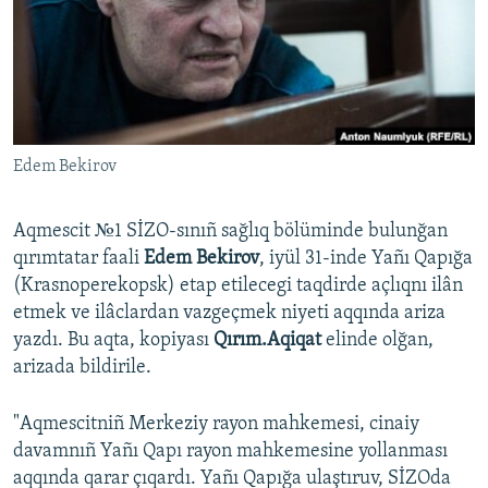
Русский
Українською
QOŞULIÑIZ!
Edem Bekirov
Aqmescit №1 SİZO-sınıñ sağlıq bölüminde bulunğan
RFE/RS bütün saytları
qırımtatar faali
Edem Bekirov
, iyül 31-inde Yañı Qapığa
(Krasnoperekopsk) etap etilecegi taqdirde açlıqnı ilân
etmek ve ilâclardan vazgeçmek niyeti aqqında ariza
yazdı. Bu aqta, kopiyası
Qırım.Aqiqat
elinde olğan,
arizada bildirile.
"Aqmescitniñ Merkeziy rayon mahkemesi, cinaiy
davamnıñ Yañı Qapı rayon mahkemesine yollanması
aqqında qarar çıqardı. Yañı Qapığa ulaştıruv, SİZOda