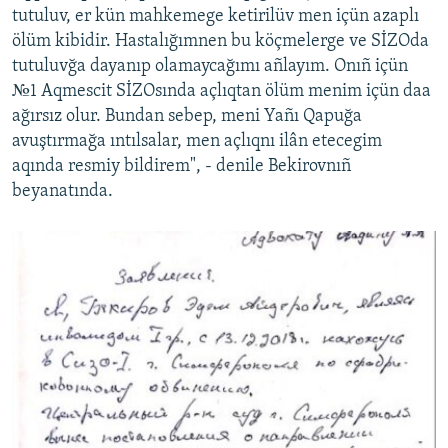
tutuluv, er kün mahkemege ketirilüv men içün azaplı
ölüm kibidir. Hastalığımnen bu köçmelerge ve SİZOda
tutuluvğa dayanıp olamaycağımı añlayım. Onıñ içün
№1 Aqmescit SİZOsında açlıqtan ölüm menim içün daa
ağırsız olur. Bundan sebep, meni Yañı Qapuğa
avuştırmağa ıntılsalar, men açlıqnı ilân etecegim
aqında resmiy bildirem", - denile Bekirovnıñ
beyanatında.