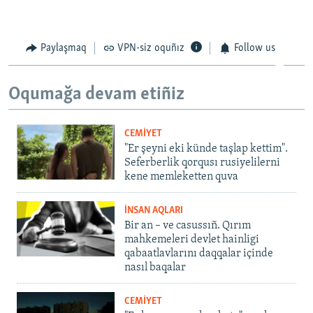
Paylaşmaq
VPN-siz oquñız
Follow us
Oqumağa devam etiñiz
CEMİYET
"Er şeyni eki künde taşlap kettim".
Seferberlik qorqusı rusiyelilerni
kene memleketten quva
İNSAN AQLARI
Bir an – ve casussıñ. Qırım
mahkemeleri devlet hainligi
qabaatlavlarını daqqalar içinde
nasıl baqalar
CEMİYET