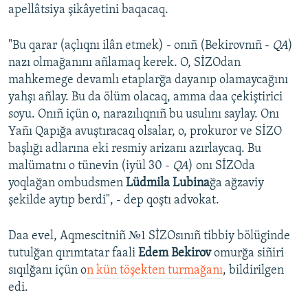
apellâtsiya şikâyetini baqacaq.
"Bu qarar (açlıqnı ilân etmek) - onıñ (Bekirovnıñ -
QA
)
nazı olmağanını añlamaq kerek. O, SİZOdan
mahkemege devamlı etaplarğa dayanıp olamaycağını
yahşı añlay. Bu da ölüm olacaq, amma daa çekiştirici
soyu. Onıñ içün o, narazılıqnıñ bu usulını saylay. Onı
Yañı Qapığa avuştıracaq olsalar, o, prokuror ve SİZO
başlığı adlarına eki resmiy arizanı azırlaycaq. Bu
malümatnı o tünevin (iyül 30 -
QA
) onı SİZOda
yoqlağan ombudsmen
Lüdmila Lubina
ğa ağzaviy
şekilde aytıp berdi", - dep qoştı advokat.
Daa evel, Aqmescitniñ №1 SİZOsınıñ tibbiy bölüginde
tutulğan qırımtatar faali
Edem Bekirov
omurğa siñiri
sıqılğanı içün o
n kün töşekten turmağanı
, bildirilgen
edi.