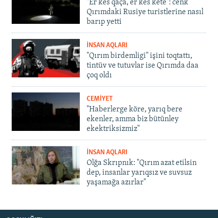
"Er kes qaça, er kes kete": cenk
Qırımdaki Rusiye turistlerine nasıl
barıp yetti
İNSAN AQLARI
"Qırım birdemligi" işini toqtattı,
tintüv ve tutuvlar ise Qırımda daa
çoq oldı
CEMİYET
"Haberlerge köre, yarıq bere
ekenler, amma biz bütünley
ekektriksizmiz"
İNSAN AQLARI
Olğa Skrıpnık: "Qırım azat etilsin
dep, insanlar yarıqsız ve suvsuz
yaşamağa azırlar"