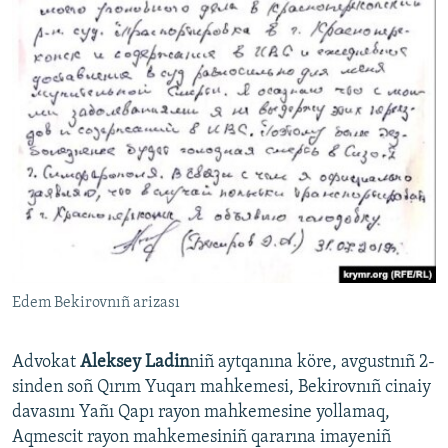
Edem Bekirovnıñ arizası
Advokat
Aleksey Ladin
niñ aytqanına köre, avgustnıñ 2-
sinden soñ Qırım Yuqarı mahkemesi, Bekirovnıñ cinaiy
davasını Yañı Qapı rayon mahkemesine yollamaq,
Aqmescit rayon mahkemesiniñ qararına imayeniñ