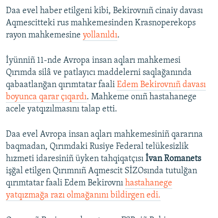
Daa evel haber etilgeni kibi, Bekirovnıñ cinaiy davası
Aqmescitteki rus mahkemesinden Krasnoperekops
rayon mahkemesine
yollanıldı
.
İyünniñ 11-nde Avropa insan aqları mahkemesi
Qırımda silâ ve patlayıcı maddelerni saqlağanında
qabaatlanğan qırımtatar faali
Edem Bekirovnıñ davası
boyunca qarar çıqardı
. Mahkeme onıñ hastahanege
acele yatqızılmasını talap etti.
Daa evel Avropa insan aqları mahkemesiniñ qararına
baqmadan, Qırımdaki Rusiye Federal telükesizlik
hızmeti idaresiniñ üyken tahqiqatçısı
İvan Romanets
işğal etilgen Qırımnıñ Aqmescit SİZOsında tutulğan
qırımtatar faali Edem Bekirovnı
hastahanege
yatqızmağa razı olmağanını bildirgen edi.