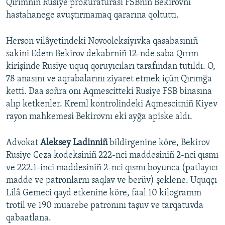
Qırımnıñ Rusiye prokuraturası FSBniñ Bekirovnı
hastahanege avuştırmamaq qararına qoltuttı.
Herson vilâyetindeki Novooleksiyıvka qasabasınıñ
sakini Edem Bekirov dekabrniñ 12-nde saba Qırım
kirişinde Rusiye uquq qoruyıcıları tarafından tutıldı. O,
78 anasını ve aqrabalarını ziyaret etmek içün Qırımğa
ketti. Daa soñra onı Aqmescitteki Rusiye FSB binasına
alıp ketkenler. Kreml kontrolindeki Aqmescitniñ Kiyev
rayon mahkemesi Bekirovnı eki ayğa apiske aldı.
Advokat
Aleksey Ladinniñ
bildirgenine köre, Bekirov
Rusiye Ceza kodeksiniñ 222-nci maddesiniñ 2-nci qısmı
ve 222.1-inci maddesiniñ 2-nci qısmı boyunca (patlayıcı
madde ve patronlarnı saqlav ve berüv) şeklene. Uquqçı
Lilâ Gemeci qayd etkenine köre, faal 10 kilogramm
trotil ve 190 muarebe patronını taşuv ve tarqatuvda
qabaatlana.