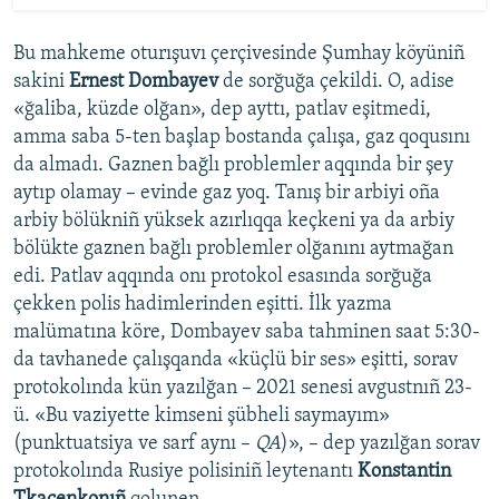
Bu mahkeme oturışuvı çerçivesinde Şumhay köyüniñ
sakini
Ernest Dombayev
de sorğuğa çekildi. O, adise
«ğaliba, küzde olğan», dep ayttı, patlav eşitmedi,
amma saba 5-ten başlap bostanda çalışa, gaz qoqusını
da almadı. Gaznen bağlı problemler aqqında bir şey
aytıp olamay – evinde gaz yoq. Tanış bir arbiyi oña
arbiy bölükniñ yüksek azırlıqqa keçkeni ya da arbiy
bölükte gaznen bağlı problemler olğanını aytmağan
edi. Patlav aqqında onı protokol esasında sorğuğa
çekken polis hadimlerinden eşitti. İlk yazma
malümatına köre, Dombayev saba tahminen saat 5:30-
da tavhanede çalışqanda «küçlü bir ses» eşitti, sorav
protokolında kün yazılğan – 2021 senesi avgustnıñ 23-
ü. «Bu vaziyette kimseni şübheli saymayım»
(punktuatsiya ve sarf aynı –
QA
)», – dep yazılğan sorav
protokolında Rusiye polisiniñ leytenantı
Konstantin