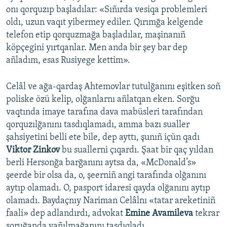
onı qorquzıp başladılar: «Sıñırda vesiqa problemleri
oldı, uzun vaqıt yibermey ediler. Qırımğa kelgende
telefon etip qorquzmağa başladılar, maşinanıñ
köpçegini yırtqanlar. Men anda bir şey bar dep
añladım, esas Rusiyege kettim».
Celâl ve ağa-qardaş Ahtemovlar tutulğanını eşitken soñ
poliske özü kelip, olğanlarnı añlatqan eken. Sorğu
vaqtında imaye tarafına dava mabüsleri tarafından
qorquzılğanını tasdıqlamadı, amma bazı sualler
şahsiyetini belli ete bile, dep ayttı, şunıñ içün qadı
Viktor Zinkov
bu suallerni çıqardı. Şaat bir qaç yıldan
berli Hersonğa barğanını aytsa da, «McDonald’s»
şeerde bir olsa da, o, şeerniñ angi tarafında olğanını
aytıp olamadı. O, pasport idaresi qayda olğanını aytıp
olamadı. Baydaçnıy Nariman Celâlnı «tatar areketiniñ
faali» dep adlandırdı, advokat
Emine Avamileva
tekrar
soruğanda yañılmağanını tasdıqladı.