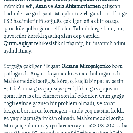
mümkün edi,
Asan
ve
Aziz Ahtemovlarnen
çalışqan
hadimler ve gizli şaat. Maqaleni azırlağanda mühbirge
FSB hadimleriniñ sorğuğa çekilgen eñ az bir şaatqa
qarşı küç qullanğanı belli oldı. Tahminlerge köre, bu,
quvetçiler kerekli şaatlıq alsın dep yapıldı.
Qırım.Aqiqat
telükesizlikni tüşünip, bu insannıñ adını
aydınlatmay.
Sorğuğa çekilgen ilk şaat
Oksana Miroşniçenko
boru
patlağanda Anğara köyündeki evinde bulunğan edi.
Mahkemedeki sorğuğa köre, o, küçlü bir patlav sesini
eşitti. Amma gaz qoqusı yoq edi, lâkin gaz qoqusını
qomşuları is etti, olarnen soñ laf etkenler. Onıñ gazğa
bağlı evinde gaznen bir problem olmadı, ve zarar
körgen borunı da körmegen – anda çoq maşina keldi,
ve yaqınlaşmağa imkân olmadı. Mahkemedeki sorğu
Miroşniçenkonıñ aytqanlarınen aynı: «23.08.2021 saba