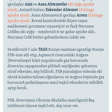
qardaşlar
Aziz
ve
Asan Ahtemovlar
eki ayğa apiske
alındı
, Azizniñ babası
Eskender Ahtemov
10 künge
apiske alındı
. Asan Ahtemovnıñ qardaşı
Arsen
15 künge
apiske alındı
. Kreml kontrolindeki Kiyev rayon
mahkemesi qırımtatar siyasetçisi ve faali Nariman
Celâlnı eki ayğa – noyabrniñ 4-ne qadar apiske aldı.
Nariman Celâl bütün qabaatlavlarnı inkâr ete.
Sentâbrniñ 7-nde
TASS
Rusiye malümat agentilgi Rusiye
FSB-sine atfı etip, Aqmescit civarındaki Anğara
(Perevalnoye) köyü yaqınlarında gaz borusında
diversiya yapqanından şübheli sayılğanlar qabaatını
itiraf etkenler, dep bildirdi. FSB yayınlağan videoda eki
ekrek kimden talimat alğanlarını ve Anğara köyünde gaz
borusınıñ patlatılmasını nasıl teşkil etkenlerini tafsilâtlı
aytıp berdi.
FSB, diversiyanı Ukraina Mudafaa nazirliginiñ Baş
istihbarat idaresi teşkil etti, dep israr ete.