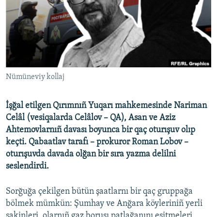
Русский
Українською
QOŞULIÑIZ!
Nümüneviy kollaj
İşğal etilgen Qırımnıñ Yuqarı mahkemesinde Nariman
RFE/RS bütün saytları
Celâl (vesiqalarda Celâlov – QA), Asan ve Aziz
Ahtemovlarnıñ davası boyunca bir qaç oturışuv olıp
keçti. Qabaatlav tarafı – prokuror Roman Lobov –
oturışuvda davada olğan bir sıra yazma delilni
seslendirdi.
Sorğuğa çekilgen bütün şaatlarnı bir qaç gruppağa
bölmek mümkün: Şumhay ve Anğara köyleriniñ yerli
sakinleri, olarnıñ gaz borusı patlağanını eşitmeleri