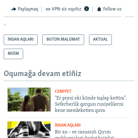
Paylaşmaq
VPN-siz oquñız
Follow us
*
İNSAN AQLARI
BUTÜN MALÜMAT
AKTUAL
MÜİM
Oqumağa devam etiñiz
CEMİYET
"Er şeyni eki künde taşlap kettim".
Seferberlik qorqusı rusiyelilerni
kene memleketten quva
İNSAN AQLARI
Bir an – ve casussıñ. Qırım