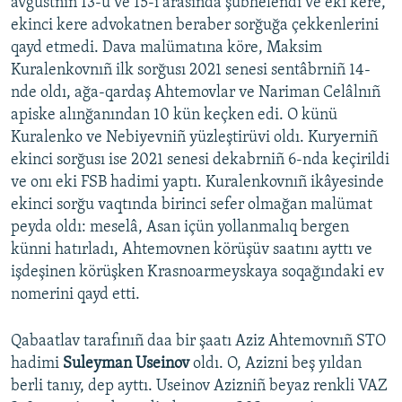
avgustnıñ 13-ü ve 15-i arasında şübhelendi ve eki kere,
ekinci kere advokatnen beraber sorğuğa çekkenlerini
qayd etmedi. Dava malümatına köre, Maksim
Kuralenkovnıñ ilk sorğusı 2021 senesi sentâbrniñ 14-
nde oldı, ağa-qardaş Ahtemovlar ve Nariman Celâlnıñ
apiske alınğanından 10 kün keçken edi. O künü
Kuralenko ve Nebiyevniñ yüzleştirüvi oldı. Kuryerniñ
ekinci sorğusı ise 2021 senesi dekabrniñ 6-nda keçirildi
ve onı eki FSB hadimi yaptı. Kuralenkovnıñ ikâyesinde
ekinci sorğu vaqtında birinci sefer olmağan malümat
peyda oldı: meselâ, Asan içün yollanmalıq bergen
künni hatırladı, Ahtemovnen körüşüv saatını ayttı ve
işdeşinen körüşken Krasnoarmeyskaya soqağındaki ev
nomerini qayd etti.
Qabaatlav tarafınıñ daa bir şaatı Aziz Ahtemovnıñ STO
hadimi
Suleyman Useinov
oldı. O, Azizni beş yıldan
berli tanıy, dep ayttı. Useinov Azizniñ beyaz renkli VAZ