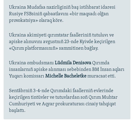
Ukraina Mudafaa nazirliginiñ baş istihbarat idaresi
Rusiye FSBsiniñ qabaatlavını «bir maqsadı olğan
provokatsiya» olaraq köre.
Ukraina akimiyeti qırımtatar faalleriniñ tutuluvı ve
apiske alınuvını avgustnıñ 23-nde Kyivde keçirilgen
«Qırım platformasınıñ» sammitinen bağlay.
Ukraina ombudsmanı
Lüdmila Denisova
Qırımda
insanlarnıñ apiske alınması sebebinden BM İnsan aqları
Yuqarı komissarı
Michelle Bacheletke
muracaat etti.
Sentâbrniñ 3-4-nde Qırımdaki faallerniñ evlerinde
keçirilgen tintüvler ve tutuvlardan soñ Qırım Muhtar
Cumhuriyeti ve Aqyar prokuraturası cinaiy tahqiqat
başlattı.