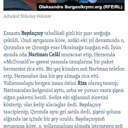
Advokat Nikolay Polozov
Esnasta
Baydaçnıy
tahallüsli gizli bir şaat sorğuğa
çekildi. Onıñ aytqanına köre, soñki eki yıl devamında o,
Qırımdan ve Qırımğa esas Ukrainağa taşığan edi. İyün
ayında oña
Nariman Celâl
muracaat etip, Hersonda
«McDonald’s» qavesi yanında tanışlarına bir paket
bermesini rica etti. Bir qaç künden soñ Nariman telefon
etip, Hersondan daa bir şey almağa rica etti.
Yollanmalıqnı bergen insan özüni
Riza
olaraq tanıtıp,
Narimandan kelgenini ayttı, urba ve yuvucı vasta şişesi
olğan paketni berdi. Soñra eki oğlannıñ süretini
kösterip, olar kelip alacaqlar dedi. Baydaçnıy
taaciplenip, Qırımda aynı gel satıla dedi, şişeni qoluna
alğanda ise içinde bir şey uruldı. Baydaçnıynıñ
aytqanına köre, o, yollanmalıqnı almağa istemegen soñ