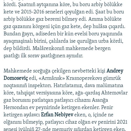
kördi. Şaatnıñ aytqanına köre, bu boru arbiy bölükke
kete ve 2015-2016 seneleri qoyulğan edi. Şaat bu boru
arbiy bölükke gaz beremi bilmey edi. Amma bölükte
gaz qazanını körgeni içün gaz kete, dep hulâsa çıqardı.
Bundan ğayrı, adiseden bir kün evelsi boru yaqınında
ayaqmaşinalı birini, çalılarda ise qurulğan urba kördi,
dep bildirdi. Malârenkonıñ mahkemede bergen
şaatlığı ilk sorav şaatlığınen aynıdır.
Mahkemede sorğuğa çekilgen nevbetteki kişi
Andrey
Domoseviç
edi, «Armânsk» Krasnoperekovs gümrük
noqtasınıñ inspektorı. Hatırlatamız, dava malümatına
köre, tahqiqat versiyasına köre, ağa-qardaş Ahtemovlar
gaz borusını patlatqan patlayıcı cihaznı Asanğa
Hersondan ev peynirinde ketirgen ekenler. Penir
ketirgen aydavcı
Erfan Nebiyev
eken, o, içinde ne
olğanını bilmeyip, patlayıcı cihaz olğan ev penirini 2021
senesi iyülniñ 27-nde memuriy sıñırdan ketirgen eken.