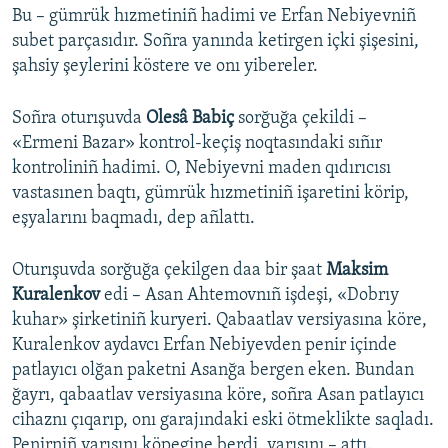
Bu – gümrük hızmetiniñ hadimi ve Erfan Nebiyevniñ
subet parçasıdır. Soñra yanında ketirgen içki şişesini,
şahsiy şeylerini köstere ve onı yibereler.
Soñra oturışuvda
Olesâ Babiç
sorğuğa çekildi –
«Ermeni Bazar» kontrol-keçiş noqtasındaki sıñır
kontroliniñ hadimi. O, Nebiyevni maden qıdırıcısı
vastasınen baqtı, gümrük hızmetiniñ işaretini körip,
eşyalarını baqmadı, dep añlattı.
Oturışuvda sorğuğa çekilgen daa bir şaat
Maksim
Kuralenkov
edi – Asan Ahtemovnıñ işdeşi, «Dobrıy
kuhar» şirketiniñ kuryeri. Qabaatlav versiyasına köre,
Kuralenkov aydavcı Erfan Nebiyevden penir içinde
patlayıcı olğan paketni Asanğa bergen eken. Bundan
ğayrı, qabaatlav versiyasına köre, soñra Asan patlayıcı
cihaznı çıqarıp, onı garajındaki eski ötmeklikte saqladı.
Penirniñ yarısını köpegine berdi, yarısını – attı.