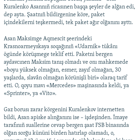
Kuralenko Asannıñ ricasınen başqa şeyler de alğan edi,
dep ayta. Şaatnıñ bildirgenine köre, paket
içindekilerni teşkermedi, tek paket ağır olğanını ayttı.
Asan Maksimge Aqmescit şeerindeki
Krasnoarmeyskaya soqağınıñ «Udarnik» tükânı
ögünde körüşmege teklif etti. Paketni bergen
aydavcınen Maksim tanış olmadı ve onı mahkemede
«boyu yüksek olmağan, esmer, zayıf olmağan, 30
yaşlarda, slavân olmağan körünişli biri» olaraq tarif
etti. O, qoyu mavı «Mercedes» maşinasında keldi, ya
«Sprinter», ya «Vito».
Gaz borusı zarar körgenini Kuralenkov internetten
bildi, Asan apiske alınğanını ise – işdeşinden. İmaye
tarafınıñ suallerine cevap bergen şaat FSB binasında
olğan sorğu kününi birden hatırlap olamadı, o,