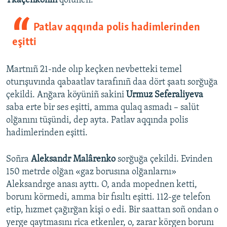
Tkaçenkonıñ
qolunen.
Patlav aqqında polis hadimlerinden
eşitti
Martnıñ 21-nde olıp keçken nevbetteki temel
oturışuvında qabaatlav tarafınıñ daa dört şaatı sorğuğa
çekildi. Anğara köyüniñ sakini
Urmuz Seferaliyeva
saba erte bir ses eşitti, amma qulaq asmadı – salüt
olğanını tüşündi, dep ayta. Patlav aqqında polis
hadimlerinden eşitti.
Soñra
Aleksandr Malârenko
sorğuğa çekildi. Evinden
150 metrde olğan «gaz borusına olğanlarnı»
Aleksandrge anası ayttı. O, anda mopednen ketti,
borunı körmedi, amma bir fısıltı eşitti. 112-ge telefon
etip, hızmet çağırğan kişi o edi. Bir saattan soñ ondan o
yerge qaytmasını rica etkenler, o, zarar körgen borunı