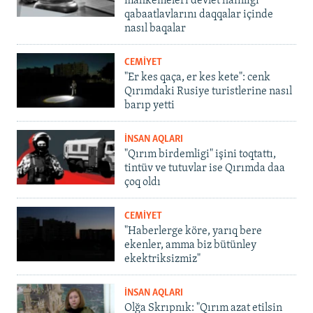
mahkemeleri devlet hainligi
qabaatlavlarını daqqalar içinde
nasıl baqalar
CEMİYET
"Er kes qaça, er kes kete": cenk
Qırımdaki Rusiye turistlerine nasıl
barıp yetti
İNSAN AQLARI
"Qırım birdemligi" işini toqtattı,
tintüv ve tutuvlar ise Qırımda daa
çoq oldı
CEMİYET
"Haberlerge köre, yarıq bere
ekenler, amma biz bütünley
ekektriksizmiz"
İNSAN AQLARI
Olğa Skrıpnık: "Qırım azat etilsin