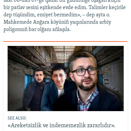
saat 06-dan 07-ge qadar bir güdürdige oşağan küçlü
bir patlav sesini eşitkende evde edim. Talimler keçirile
dep tüşündim, emiyet bermedim», – dep ayta o.
Mahkemede Anğara köyüniñ yaqınlarında arbiy
poligonnıñ bar olğanı añlaşıla.
SEE ALSO:
«Areketsizlik ve indememezlik zararlıdır».