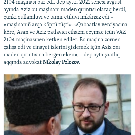
2104 maşinası bar edi, dep ayttı. 2021 senesi avgust
ayında Aziz bu maşinanı maden qırıntısı olaraq berdi,
çünki qullanıluvı ve tamir etilüvi imkânsız edi –
«maşinanıñ arqa köprü tüşti». «Qabaatlav versiyasına
köre, Asan ve Aziz patlayıcı cihaznı qoymaq içün VAZ
2104 maşinasınen ketken ediler. Bu maşina zornen
çalışa edi ve cinayet izlerini gizlemek içün Aziz onı
maden qırıntısına bergen eken», – dep ayta şaatlıq
aqqında advokat
Nikolay Polozov
.