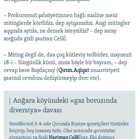
– Prokurornıñ şahsiyetimnen bağlı sualine meni
mitinglerde kördiñiz, dep aytqansıñız. Angi mitingler
aqqında aytıla, ne demek isteysiñiz? – dep soray
sorğuda gizli şaattan Celâl.
– Miting degil de, daa çoq kütleviy tedbirler, mayısnıñ
18-i – Sürgünlik künü, mına böyle bir bayram, – dep
cevap bere Baydaçnıy (
Qırım.Aqiqat
muarririyeti
şaatnıñ cevabını deñiştirmeyip derc ete).
Anğara köyündeki «gaz borusında
diversiya» davası
Sentâbrniñ 3-4-nde Qırımda Rusiye quvetçileri tintüvler
keçirip, beş insannı tuttı. Olar arasında qırımtatar
siyasetçisi ve faali
Nariman Celâl
bar. Eki doğmuş