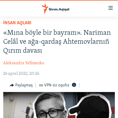
Link
açıqlığı
Esas
İNSAN AQLARI
mündericege
HABERLER
«Mına böyle bir bayram». Nariman
qaytmaq
SİYASET
Baş
Celâl ve ağa-qardaş Ahtemovlarnıñ
İQTİSADİYAT
navigatsiyağa
Qırım davası
qaytmaq
CEMİYET
Qıdıruvğa
Aleksandra Yefimenko
MEDENİYET
qaytmaq
26 aprel 2022, 20:26
İNSAN AQLARI
VİDEO
Paylaşmaq
VPN-siz oquñız
SÜRET
BLOGLAR
FİKİR