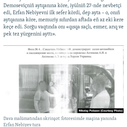
Demoseviçniñ aytqanına köre, iyülniñ 27-nde nevbetçi
edi, Erfan Nebiyevni ilk sefer kördi, dep ayta – o, onıñ
aytqanına köre, memuriy sıñırdan aftada eñ az eki kere
keçe edi. Sorğu vaqtında onı «qısqa saçlı, esmer, arıq ve
pek tez yürgenini ayttı».
Dava malümatından skrinşot: fotoresimde maşina yanında
Erfan Nebiyev tura