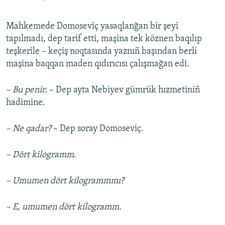
Mahkemede Domoseviç yasaqlanğan bir şeyi
tapılmadı, dep tarif etti, maşina tek köznen baqılıp
teşkerile – keçiş noqtasında yaznıñ başından berli
maşina baqqan maden qıdırıcısı çalışmağan edi.
– Bu penir.
– Dep ayta Nebiyev gümrük hızmetiniñ
hadimine.
– Ne qadar?
– Dep soray Domoseviç.
– Dört kilogramm
.
– Umumen dört kilogrammmı?
– E, umumen dört kilogramm.