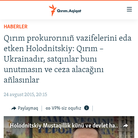
Link
açıqlığı
Esas
HABERLER
mündericege
HABERLER
Qırım prokurorınıñ vazifelerini eda
qaytmaq
SİYASET
Baş
etken Holodnitskiy: Qırım –
İQTİSADİYAT
navigatsiyağa
Ukrainadır, satqınlar bunı
qaytmaq
CEMİYET
unutmasın ve ceza alacağını
Qıdıruvğa
MEDENİYET
qaytmaq
añlasınlar
İNSAN AQLARI
24 avgust 2015, 20:15
VİDEO
Paylaşmaq
VPN-siz oquñız
SÜRET
BLOGLAR
Holodnitskiy Mustaqillik künü ve devlet hainligi içün ceza aqqında (video)
FİKİR