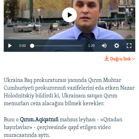
Русский
No media source currently available
Українською
QOŞULIÑIZ!
0:00
1:29
Doğru link
RFE/RS bütün saytları
Ukraina Baş prokuraturası yanında Qırım Muhtar
Cumhuriyeti prokurorınıñ vazifelerini eda etken Nazar
Holodnitskiy bildirdi ki, Ukrainanı satqan Qırım
memurları ceza alacağını bilmek kerekler.
Bunı o
Qırım.Aqiqatnıñ
mahsus leyhası - «Qıtadan
hayırlavlar» - çerçivesinde qayd etilgen video
muracaatında ayttı.