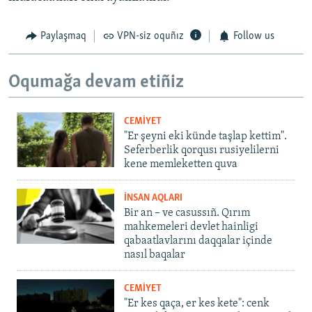
Paylaşmaq
VPN-siz oquñız
Follow us
Oqumağa devam etiñiz
CEMİYET
"Er şeyni eki künde taşlap kettim".
Seferberlik qorqusı rusiyelilerni
kene memleketten quva
İNSAN AQLARI
Bir an – ve casussıñ. Qırım
mahkemeleri devlet hainligi
qabaatlavlarını daqqalar içinde
nasıl baqalar
CEMİYET
"Er kes qaça, er kes kete": cenk