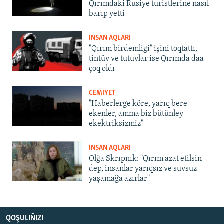
Qırımdaki Rusiye turistlerine nasıl
barıp yetti
İNSAN AQLARI
"Qırım birdemligi" işini toqtattı,
tintüv ve tutuvlar ise Qırımda daa
çoq oldı
CEMİYET
"Haberlerge köre, yarıq bere
ekenler, amma biz bütünley
ekektriksizmiz"
İNSAN AQLARI
Olğa Skrıpnık: "Qırım azat etilsin
dep, insanlar yarıqsız ve suvsuz
yaşamağa azırlar"
QOŞULIÑIZ!