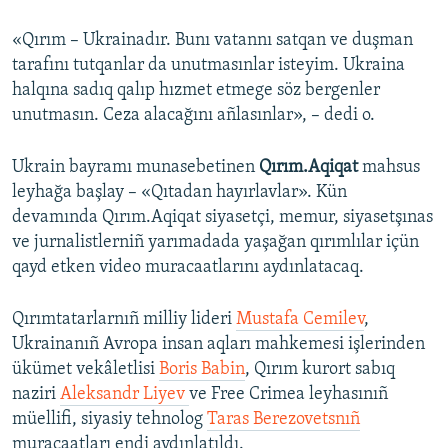
«Qırım – Ukrainadır. Bunı vatannı satqan ve duşman
tarafını tutqanlar da unutmasınlar isteyim. Ukraina
halqına sadıq qalıp hızmet etmege söz bergenler
unutmasın. Ceza alacağını añlasınlar», – dedi o.
Ukrain bayramı munasebetinen
Qırım.Aqiqat
mahsus
leyhağa başlay – «Qıtadan hayırlavlar». Kün
devamında Qırım.Aqiqat siyasetçi, memur, siyasetşınas
ve jurnalistlerniñ yarımadada yaşağan qırımlılar içün
qayd etken video muracaatlarını aydınlatacaq.
Qırımtatarlarnıñ milliy lideri
Mustafa Cemilev
,
Ukrainanıñ Avropa insan aqları mahkemesi işlerinden
ükümet vekâletlisi
Boris Babin
, Qırım kurort sabıq
naziri
Aleksandr Liyev
ve Free Crimea leyhasınıñ
müellifi, siyasiy tehnolog
Taras Berezovetsnıñ
muracaatları endi aydınlatıldı.