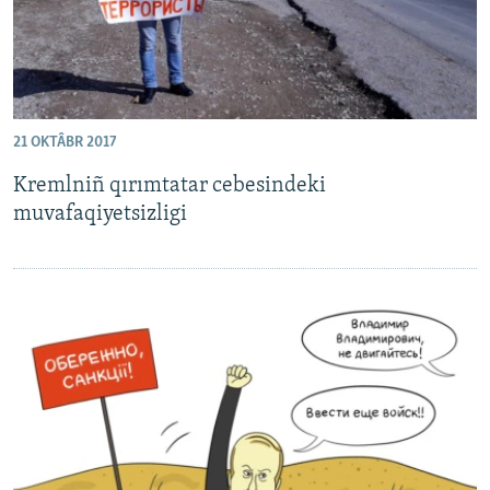
21 OKTÂBR 2017
Kremlniñ qırımtatar cebesindeki
muvafaqiyetsizligi