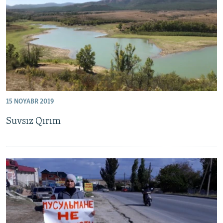
Русский
Українською
QOŞULIÑIZ!
15 NOYABR 2019
RFE/RS bütün saytları
Suvsız Qırım