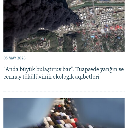
Русский
Українською
QOŞULIÑIZ!
05 MAY 2026
RFE/RS bütün saytları
"Anda büyük bulaştıruv bar". Tuapsede yanğın ve
cermay tökülüviniñ ekologik aqibetleri