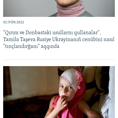
01 IYÜN 2022
"Qırım ve Donbastaki usullarnı qullanalar".
Tamila Taşeva Rusiye Ukrayinanıñ cenübini nasıl
"tınçlandırğanı" aqqında